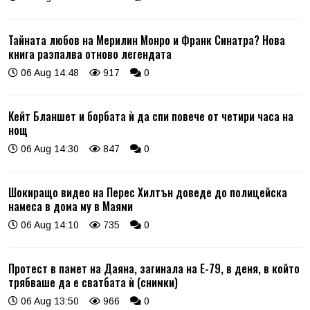
Тайната любов на Мерилин Монро и Франк Синатра? Нова
книга разпалва отново легендата
06 Aug 14:48
917
0
Кейт Бланшет и борбата ѝ да спи повече от четири часа на
нощ
06 Aug 14:30
847
0
Шокиращо видео на Перес Хилтън доведе до полицейска
намеса в дома му в Маями
06 Aug 14:10
735
0
Протест в памет на Даяна, загинала на Е-79, в деня, в който
трябваше да е сватбата ѝ (снимки)
06 Aug 13:50
966
0