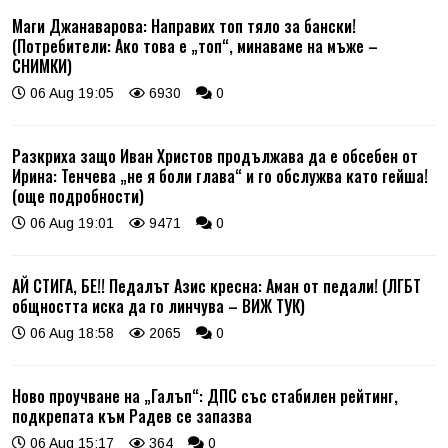
Маги Джанаварова: Направих топ тяло за бански!
(Потребители: Ако това е „топ“, минаваме на мъже –
СНИМКИ)
06 Aug 19:05
6930
0
Разкриха защо Иван Христов продължава да е обсебен от
Ирина: Тенчева „не я боли глава“ и го обслужва като гейша!
(още подробности)
06 Aug 19:01
9471
0
АЙ СТИГА, БЕ!! Педалът Азис кресна: Аман от педали! (ЛГБТ
общността иска да го линчува – ВИЖ ТУК)
06 Aug 18:58
2065
0
Ново проучване на „Галъп“: ДПС със стабилен рейтинг,
подкрепата към Радев се запазва
06 Aug 15:17
364
0