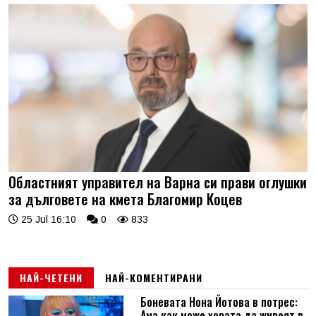
Областният управител на Варна си прави оглушки
за дълговете на кмета Благомир Коцев
25 Jul 16:10
0
833
НАЙ-ЧЕТЕНИ
НАЙ-КОМЕНТИРАНИ
Боневата Нона Йотова в потрес:
Ама как може хората да живеят в