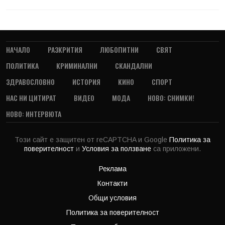
НАЧАЛО
РАЗКРИТИЯ
ЛЮБОПИТНИ
СВЯТ
ПОЛИТИКА
КРИМИНАЛНИ
СКАНДАЛНИ
ЗДРАВОСЛОВНО
ИСТОРИЯ
КИНО
СПОРТ
НАС НИ ЦИТИРАТ
ВИДЕО
МОДА
НОВО: СНИМКИ!
НОВО: ИНТЕРВЮТА
Този сайт е защитен от reCAPTCHA и Google
Политика за
поверителност
и
Условия за ползване
са приложени.
Реклама
Контакти
Общи условия
Политика за поверителност