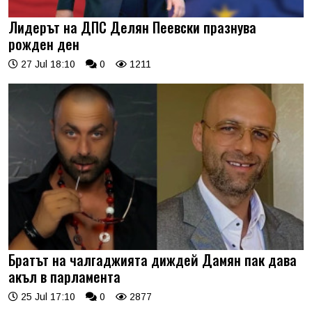
Лидерът на ДПС Делян Пеевски празнува
рожден ден
27 Jul 18:10
0
1211
Братът на чалгаджията диждей Дамян пак дава
акъл в парламента
25 Jul 17:10
0
2877