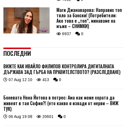
Маги Джанаварова: Направих топ
тяло за бански! (Потребители:
Ако това е „топ“, минаваме на
мъже – СНИМКИ)
6937
0
ПОСЛЕДНИ
ВИЖТЕ КАК ИВАЙЛО ФИЛИПОВ КОНТРОЛИРА ДИГИТАЛНАТА
ДЪРЖАВА ЗАД ГЪРБА НА ПРАВИТЕЛСТВОТО? (РАЗСЛЕДВАНЕ)
07 Aug 12:10
413
0
Боневата Нона Йотова в потрес: Ама как може хората да
живеят в тая София?! (ето какво я извади от нерви – ВИЖ
ТУК)
06 Aug 19:08
20601
0