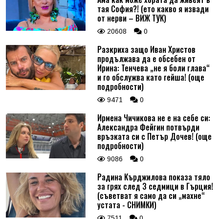
тая София?! (ето какво я извади
от нерви – ВИЖ ТУК)
20608
0
Разкриха защо Иван Христов
продължава да е обсебен от
Ирина: Тенчева „не я боли глава“
и го обслужва като гейша! (още
подробности)
9471
0
Ирмена Чичикова не е на себе си:
Александра Фейгин потвърди
връзката си с Петър Дочев! (още
подробности)
9086
0
Радина Кърджилова показа тяло
за грях след 3 седмици в Гърция!
(съветват я само да си „махне“
устата - СНИМКИ)
7511
0