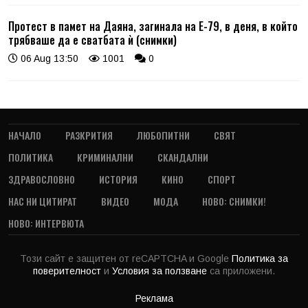
Протест в памет на Даяна, загинала на Е-79, в деня, в който
трябваше да е сватбата ѝ (снимки)
06 Aug 13:50
1001
0
НАЧАЛО
РАЗКРИТИЯ
ЛЮБОПИТНИ
СВЯТ
ПОЛИТИКА
КРИМИНАЛНИ
СКАНДАЛНИ
ЗДРАВОСЛОВНО
ИСТОРИЯ
КИНО
СПОРТ
НАС НИ ЦИТИРАТ
ВИДЕО
МОДА
НОВО: СНИМКИ!
НОВО: ИНТЕРВЮТА
Този сайт е защитен от reCAPTCHA и Google
Политика за
поверителност
и
Условия за ползване
са приложени.
Реклама