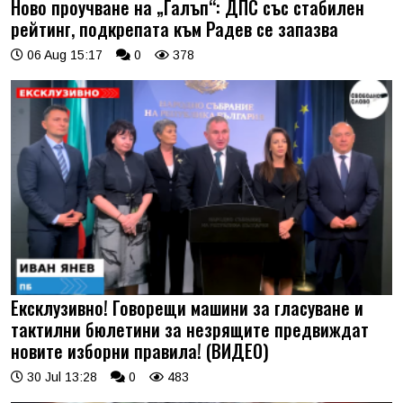
Ново проучване на „Галъп“: ДПС със стабилен
рейтинг, подкрепата към Радев се запазва
06 Aug 15:17
0
378
Ексклузивно! Говорещи машини за гласуване и
тактилни бюлетини за незрящите предвиждат
новите изборни правила! (ВИДЕО)
30 Jul 13:28
0
483