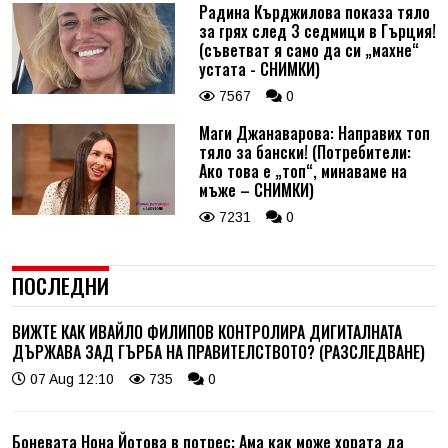
Радина Кърджилова показа тяло
за грях след 3 седмици в Гърция!
(съветват я само да си „махне“
устата - СНИМКИ)
7567
0
Маги Джанаварова: Направих топ
тяло за бански! (Потребители:
Ако това е „топ“, минаваме на
мъже – СНИМКИ)
7231
0
ПОСЛЕДНИ
ВИЖТЕ КАК ИВАЙЛО ФИЛИПОВ КОНТРОЛИРА ДИГИТАЛНАТА
ДЪРЖАВА ЗАД ГЪРБА НА ПРАВИТЕЛСТВОТО? (РАЗСЛЕДВАНЕ)
07 Aug 12:10
735
0
Боневата Нона Йотова в потрес: Ама как може хората да