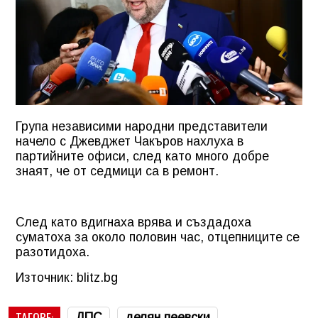
Група независими народни представители
начело с Джевджет Чакъров нахлуха в
партийните офиси, след като много добре
знаят, че от седмици са в ремонт.
След като вдигнаха врява и създадоха
суматоха за около половин час, отцепниците се
разотидоха.
Източник: blitz.bg
ТАГОВЕ:
ДПС
делян пеевски