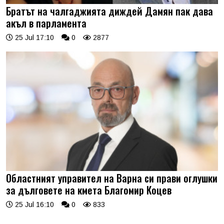
Братът на чалгаджията диждей Дамян пак дава
акъл в парламента
25 Jul 17:10
0
2877
Областният управител на Варна си прави оглушки
за дълговете на кмета Благомир Коцев
25 Jul 16:10
0
833