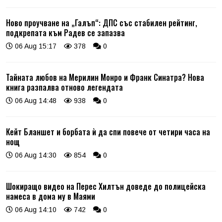
Ново проучване на „Галъп“: ДПС със стабилен рейтинг,
подкрепата към Радев се запазва
06 Aug 15:17
378
0
Тайната любов на Мерилин Монро и Франк Синатра? Нова
книга разпалва отново легендата
06 Aug 14:48
938
0
Кейт Бланшет и борбата ѝ да спи повече от четири часа на
нощ
06 Aug 14:30
854
0
Шокиращо видео на Перес Хилтън доведе до полицейска
намеса в дома му в Маями
06 Aug 14:10
742
0