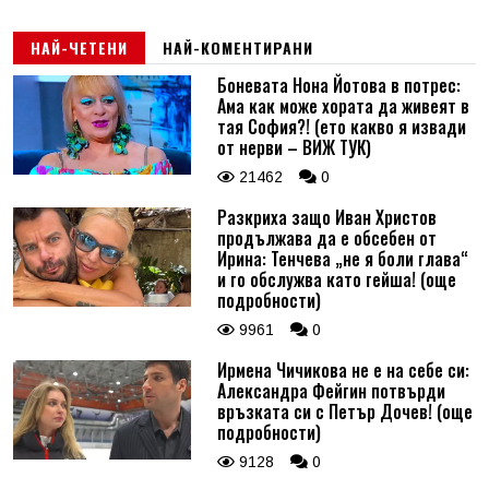
НАЙ-ЧЕТЕНИ
НАЙ-КОМЕНТИРАНИ
Боневата Нона Йотова в потрес:
Ама как може хората да живеят в
тая София?! (ето какво я извади
от нерви – ВИЖ ТУК)
21462
0
Разкриха защо Иван Христов
продължава да е обсебен от
Ирина: Тенчева „не я боли глава“
и го обслужва като гейша! (още
подробности)
9961
0
Ирмена Чичикова не е на себе си:
Александра Фейгин потвърди
връзката си с Петър Дочев! (още
подробности)
9128
0