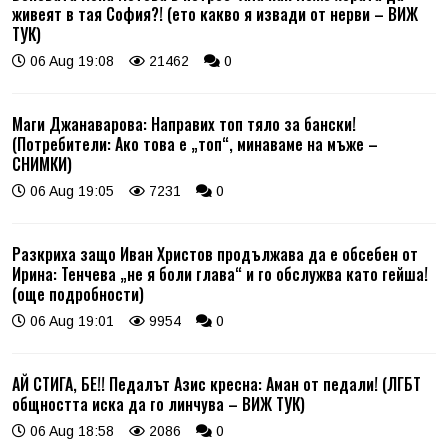
живеят в тая София?! (ето какво я извади от нерви – ВИЖ
ТУК)
06 Aug 19:08
21462
0
Маги Джанаварова: Направих топ тяло за бански!
(Потребители: Ако това е „топ“, минаваме на мъже –
СНИМКИ)
06 Aug 19:05
7231
0
Разкриха защо Иван Христов продължава да е обсебен от
Ирина: Тенчева „не я боли глава“ и го обслужва като гейша!
(още подробности)
06 Aug 19:01
9954
0
АЙ СТИГА, БЕ!! Педалът Азис кресна: Аман от педали! (ЛГБТ
общността иска да го линчува – ВИЖ ТУК)
06 Aug 18:58
2086
0