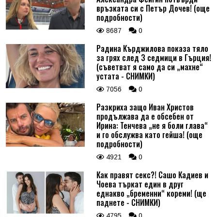
връзката си с Петър Дочев! (още
подробности)
8687
0
Радина Кърджилова показа тяло
за грях след 3 седмици в Гърция!
(съветват я само да си „махне“
устата - СНИМКИ)
7056
0
Разкриха защо Иван Христов
продължава да е обсебен от
Ирина: Тенчева „не я боли глава“
и го обслужва като гейша! (още
подробности)
4921
0
Как правят секс?! Сашо Кадиев и
Чоева търкат един в друг
еднакво „бременни“ кореми! (ще
паднете - СНИМКИ)
4795
0