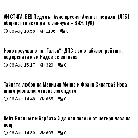
АЙ СТИГА, БЕ!! Педалът Азис кресна: Аман от педали! (ЛГБТ
общността иска да го линчува – ВИЖ ТУК)
06 Aug 18:58
1106
0
Ново проучване на „Галъп“: ДПС със стабилен рейтинг,
подкрепата към Радев се запазва
06 Aug 15:17
329
0
Тайната любов на Мерилин Монро и Франк Синатра? Нова
книга разпалва отново легендата
06 Aug 14:48
665
0
Кейт Бланшет и борбата ѝ да спи повече от четири часа на
нощ
06 Aug 14:30
665
0