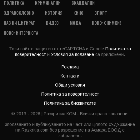
ПОЛИТИКА
КРИМИНАЛНИ
СКАНДАЛНИ
ЗДРАВОСЛОВНО
ИСТОРИЯ
КИНО
СПОРТ
НАС НИ ЦИТИРАТ
ВИДЕО
МОДА
НОВО: СНИМКИ!
НОВО: ИНТЕРВЮТА
Този сайт е защитен от reCAPTCHA и Google
Политика за
поверителност
и
Условия за ползване
са приложени.
Реклама
Контакти
Общи условия
Политика за поверителност
Политика за бисквитките
© 2013 - 2026 | Разкрития.КОМ - Всички права запазени.
зползването и публикуването на част или цялото съдържание
на Razkritia.com без разрешение на Асмара ЕООД е
забранено.