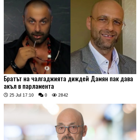
Братът на чалгаджията диждей Дамян пак дава
акъл в парламента
25 Jul 17:10
0
2842