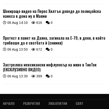
Шокиращо видео на Перес Хилтън доведе до полицейска
намеса в дома му в Маями
06 Aug 14:10
616
0
Протест в памет на Даяна, загинала на Е-79, в деня, в който
трябваше да е сватбата ѝ (снимки)
06 Aug 13:50
672
0
Застреляха мексикански инфлуенсър на живо в ТикТок
(ЕКСКЛУЗИВНО ВИДЕО)
06 Aug 13:30
399
0
НАЧАЛО
РАЗКРИТИЯ
ЛЮБОПИТНИ
СВЯТ