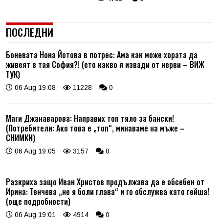
ПОСЛЕДНИ
Боневата Нона Йотова в потрес: Ама как може хората да
живеят в тая София?! (ето какво я извади от нерви – ВИЖ
ТУК)
06 Aug 19:08
11228
0
Маги Джанаварова: Направих топ тяло за бански!
(Потребители: Ако това е „топ“, минаваме на мъже –
СНИМКИ)
06 Aug 19:05
3157
0
Разкриха защо Иван Христов продължава да е обсебен от
Ирина: Тенчева „не я боли глава“ и го обслужва като гейша!
(още подробности)
06 Aug 19:01
4914
0