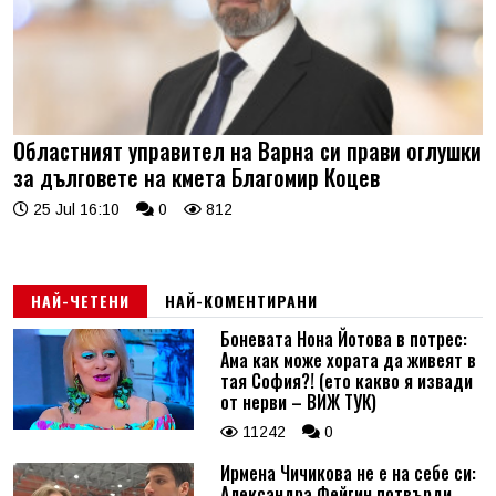
Областният управител на Варна си прави оглушки
за дълговете на кмета Благомир Коцев
25 Jul 16:10
0
812
НАЙ-ЧЕТЕНИ
НАЙ-КОМЕНТИРАНИ
Боневата Нона Йотова в потрес:
Ама как може хората да живеят в
тая София?! (ето какво я извади
от нерви – ВИЖ ТУК)
11242
0
Ирмена Чичикова не е на себе си:
Александра Фейгин потвърди