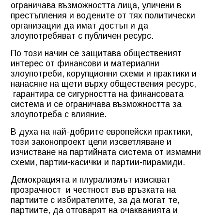
ограничава възможността лица, уличени в
престъпления и водените от тях политически
организации да имат достъп и да
злоупотребяват с публичен ресурс.
По този начин се защитава общественият
интерес от финансови и материални
злоупотреби, корупционни схеми и практики и
нанасяне на щети върху обществения ресурс,
гарантира се сигурността на финансовата
система и се ограничава възможността за
злоупотреба с влияние.
В духа на най-добрите европейски практики,
този законопроект цели изсветляване и
изчистване на партийната система от измамни
схеми, партии-касички и партии-пирамиди.
Демокрацията и плурализмът изискват
прозрачност и честност във връзката на
партиите с избирателите, за да могат те,
партиите, да отговарят на очакванията и