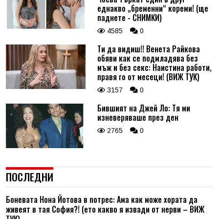
еднакво „бременни“ кореми! (ще
паднете - СНИМКИ)
4585
0
Ти да видиш!! Венета Райкова
обяви как се подмладява без
мъж и без секс: Наистина работи,
правя го от месеци! (ВИЖ ТУК)
3157
0
Бившият на Джей Ло: Тя ми
изневеряваше през ден
2765
0
ПОСЛЕДНИ
Боневата Нона Йотова в потрес: Ама как може хората да
живеят в тая София?! (ето какво я извади от нерви – ВИЖ
ТУК)