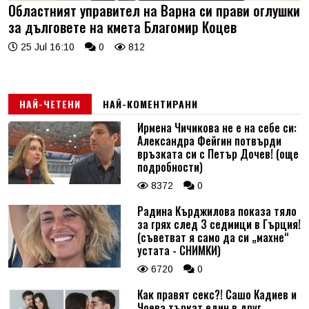
Областният управител на Варна си прави оглушки
за дълговете на кмета Благомир Коцев
25 Jul 16:10
0
812
НАЙ-ЧЕТЕНИ
НАЙ-КОМЕНТИРАНИ
Ирмена Чичикова не е на себе си:
Александра Фейгин потвърди
връзката си с Петър Дочев! (още
подробности)
8372
0
Радина Кърджилова показа тяло
за грях след 3 седмици в Гърция!
(съветват я само да си „махне“
устата - СНИМКИ)
6720
0
Как правят секс?! Сашо Кадиев и
Чоева търкат един в друг