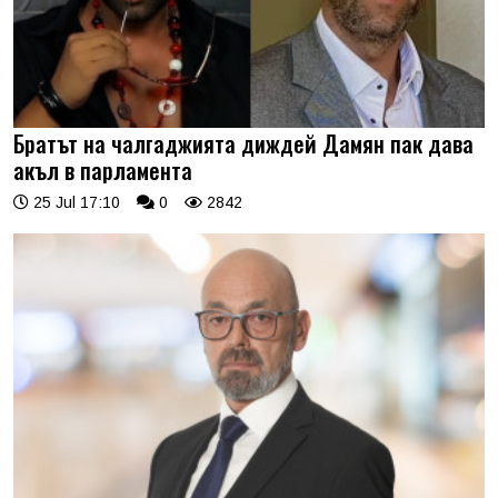
Братът на чалгаджията диждей Дамян пак дава
акъл в парламента
25 Jul 17:10
0
2842