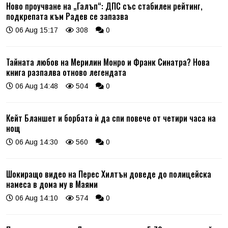
Ново проучване на „Галъп“: ДПС със стабилен рейтинг,
подкрепата към Радев се запазва
06 Aug 15:17
308
0
Тайната любов на Мерилин Монро и Франк Синатра? Нова
книга разпалва отново легендата
06 Aug 14:48
504
0
Кейт Бланшет и борбата ѝ да спи повече от четири часа на
нощ
06 Aug 14:30
560
0
Шокиращо видео на Перес Хилтън доведе до полицейска
намеса в дома му в Маями
06 Aug 14:10
574
0