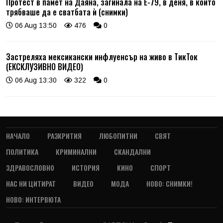
Протест в памет на Даяна, загинала на Е-79, в деня, в който
трябваше да е сватбата ѝ (снимки)
06 Aug 13:50
476
0
Застреляха мексикански инфлуенсър на живо в ТикТок
(ЕКСКЛУЗИВНО ВИДЕО)
06 Aug 13:30
322
0
НАЧАЛО
РАЗКРИТИЯ
ЛЮБОПИТНИ
СВЯТ
ПОЛИТИКА
КРИМИНАЛНИ
СКАНДАЛНИ
ЗДРАВОСЛОВНО
ИСТОРИЯ
КИНО
СПОРТ
НАС НИ ЦИТИРАТ
ВИДЕО
МОДА
НОВО: СНИМКИ!
НОВО: ИНТЕРВЮТА