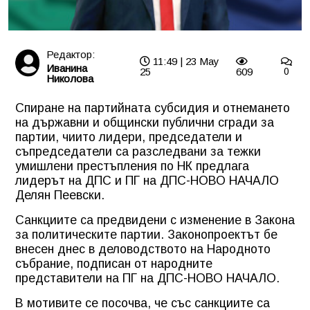
Редактор:
11:49 | 23 May
Иванина
25
609
0
Николова
Спиране на партийната субсидия и отнемането
на държавни и общински публични сгради за
партии, чиито лидери, председатели и
съпредседатели са разследвани за тежки
умишлени престъпления по НК предлага
лидерът на ДПС и ПГ на ДПС-НОВО НАЧАЛО
Делян Пеевски.
Санкциите са предвидени с изменение в Закона
за политическите партии. Законопроектът бе
внесен днес в деловодството на Народното
събрание, подписан от народните
представители на ПГ на ДПС-НОВО НАЧАЛО.
В мотивите се посочва, че със санкциите са