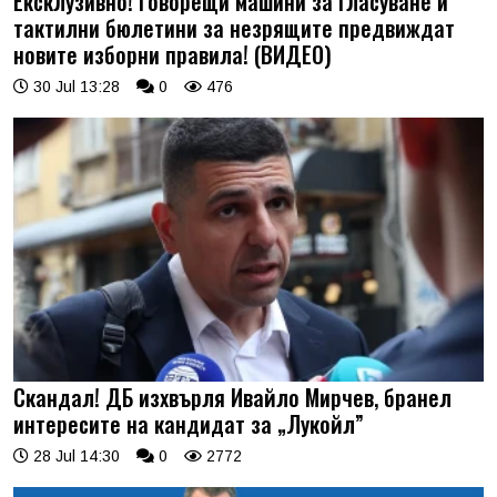
Ексклузивно! Говорещи машини за гласуване и
тактилни бюлетини за незрящите предвиждат
новите изборни правила! (ВИДЕО)
30 Jul 13:28
0
476
Скандал! ДБ изхвърля Ивайло Мирчев, бранел
интересите на кандидат за „Лукойл”
28 Jul 14:30
0
2772