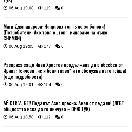
06 Aug 19:08
119
0
Маги Джанаварова: Направих топ тяло за бански!
(Потребители: Ако това е „топ“, минаваме на мъже –
СНИМКИ)
06 Aug 19:05
147
0
Разкриха защо Иван Христов продължава да е обсебен от
Ирина: Тенчева „не я боли глава“ и го обслужва като гейша!
(още подробности)
06 Aug 19:01
154
0
АЙ СТИГА, БЕ!! Педалът Азис кресна: Аман от педали! (ЛГБТ
общността иска да го линчува – ВИЖ ТУК)
06 Aug 18:58
112
0