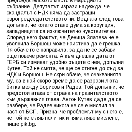
председателското място в Народното
събрание. Депутатът изрази надежда, че
скандалът с НДК няма да застраши
европредседателството ни. Веднага след това
допълни, че когато стане дума за корупция,
западняците са изключително чувствителни.
Според него фактът, че Деница Златева не е
уволнила Боршош може наистина да е грешка.
Тя обаче го е направила, за да не се забави
още повече ремонта. А към днешна дата от
ГЕРБ си измиват удобно ръцете с нея, допълни
Кутев. Той не смята, че ще се стигне до съд за
НДК и Боршош. Не скри обаче, че очакванията
му, са в най-скоро време да се разрази люта
битка между Борисов и Радев. Той допълни, че
предстои атака от страна на правителството
към държавния глава. Антон Кутев даде да се
разбере, че Радев никога не се е мислил за
част от БСП. Призна, че проблемът му с него е,
че той не е ляв политик и няма ляво мислене,
пише pik.bg.