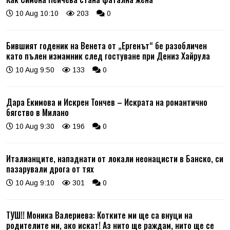
10 Aug 10:10
203
0
Бившият годеник на Венета от „Ергенът“ бе разобличен
като пълен измамник след гостуване при Дениз Хайрула
10 Aug 9:50
133
0
Дара Екимова и Искрен Тончев – Искрата на романтично
бягство в Милано
10 Aug 9:30
196
0
Италианците, нападнати от локали неонацисти в Банско, си
пазарували дрога от тях
10 Aug 9:10
301
0
ТУШ!! Моника Валериева: Котките ми ще са внуци на
родителите ми, ако искат! Аз нито ще раждам, нито ще се