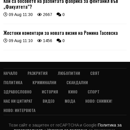
Кои са босовете на разбитата фабрика за фентанил във
„Факултета“?
09 Aug 11:30
2667
0
Жестоки коментари за новата визия на Ромина Тасевска
09 Aug 11:10
1456
0
НАЧАЛО
РАЗКРИТИЯ
ЛЮБОПИТНИ
СВЯТ
ПОЛИТИКА
КРИМИНАЛНИ
СКАНДАЛНИ
ЗДРАВОСЛОВНО
ИСТОРИЯ
КИНО
СПОРТ
НАС НИ ЦИТИРАТ
ВИДЕО
МОДА
НОВО: СНИМКИ!
НОВО: ИНТЕРВЮТА
Този сайт е защитен от reCAPTCHA и Google
Политика за