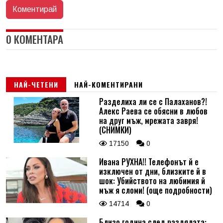
0 КОМЕНТАРА
НАЙ-ЧЕТЕНИ
НАЙ-КОМЕНТИРАНИ
Разделиха ли се с Палаханов?!
Алекс Раева се обясни в любов
на друг мъж, мрежата завря!
(СНИМКИ)
17150
0
Ивана РУХНА!! Телефонът й е
изключен от дни, близките й в
шок: Убийството на любимия й
мъж я сломи! (още подробности)
14714
0
Близо година след раздялата: