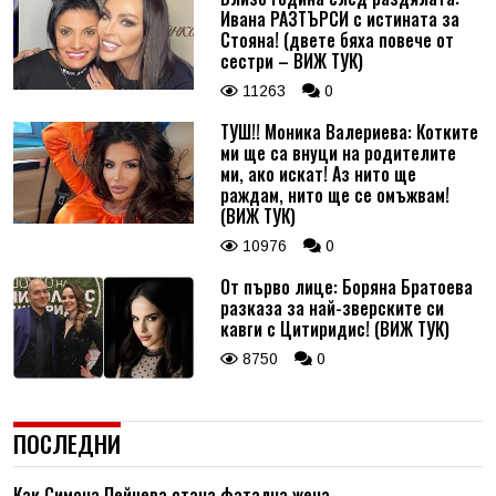
Ивана РАЗТЪРСИ с истината за
Стояна! (двете бяха повече от
сестри – ВИЖ ТУК)
11263
0
ТУШ!! Моника Валериева: Котките
ми ще са внуци на родителите
ми, ако искат! Аз нито ще
раждам, нито ще се омъжвам!
(ВИЖ ТУК)
10976
0
От първо лице: Боряна Братоева
разказа за най-зверските си
кавги с Цитиридис! (ВИЖ ТУК)
8750
0
ПОСЛЕДНИ
Как Симона Пейчева стана фатална жена