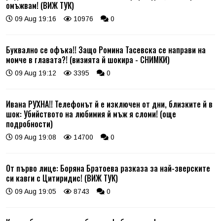
омъжвам! (ВИЖ ТУК)
09 Aug 19:16
10976
0
Буквално се офъка!! Защо Ромина Тасевска се направи на
момче в главата?! (визията й шокира - СНИМКИ)
09 Aug 19:12
3395
0
Ивана РУХНА!! Телефонът й е изключен от дни, близките й в
шок: Убийството на любимия й мъж я сломи! (още
подробности)
09 Aug 19:08
14700
0
От първо лице: Боряна Братоева разказа за най-зверските
си кавги с Цитиридис! (ВИЖ ТУК)
09 Aug 19:05
8743
0