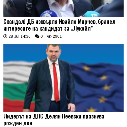
Скандал! ДБ изхвърля Ивайло Мирчев, бранел
интересите на кандидат за „Лукойл”
28 Jul 14:30
0
2961
Лидерът на ДПС Делян Пеевски празнува
рожден ден