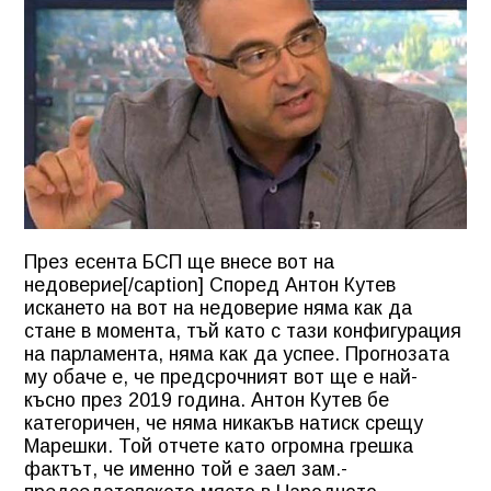
През есента БСП ще внесе вот на
недоверие[/caption] Според Антон Кутев
искането на вот на недоверие няма как да
стане в момента, тъй като с тази конфигурация
на парламента, няма как да успее. Прогнозата
му обаче е, че предсрочният вот ще е най-
късно през 2019 година. Антон Кутев бе
категоричен, че няма никакъв натиск срещу
Марешки. Той отчете като огромна грешка
фактът, че именно той е заел зам.-