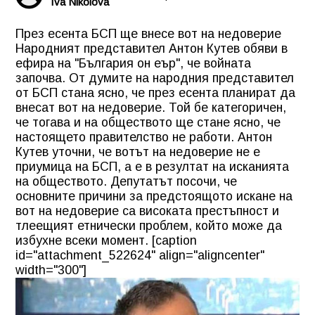
Iva Nikolova
През есента БСП ще внесе вот на недоверие
Народният представител
Антон Кутев
обяви в
ефира на "България он еър", че войната
започва. От думите на народния представител
от БСП стана ясно, че през есента планират да
внесат вот на недоверие. Той бе категоричен,
че тогава и на обществото ще стане ясно, че
настоящето правителство не работи. Антон
Кутев уточни, че вотът на недоверие не е
приумица на
БСП
, а е в резултат на исканията
на обществото. Депутатът посочи, че
основните причини за предстоящото искане на
вот на недоверие са високата престъпност и
тлеещият етнически проблем, който може да
избухне всеки момент. [caption
id="attachment_522624" align="aligncenter"
width="300"]