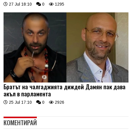
27 Jul 18:10
0
1295
Братът на чалгаджията диждей Дамян пак дава
акъл в парламента
25 Jul 17:10
0
2926
КОМЕНТИРАЙ