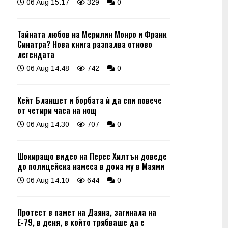
06 Aug 15:17
329
0
Тайната любов на Мерилин Монро и Франк
Синатра? Нова книга разпалва отново
легендата
06 Aug 14:48
742
0
Кейт Бланшет и борбата ѝ да спи повече
от четири часа на нощ
06 Aug 14:30
707
0
Шокиращо видео на Перес Хилтън доведе
до полицейска намеса в дома му в Маями
06 Aug 14:10
644
0
Протест в памет на Даяна, загинала на
Е-79, в деня, в който трябваше да е