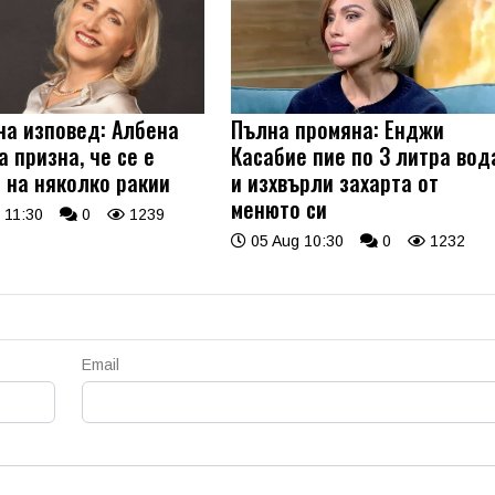
на изповед: Албена
Пълна промяна: Енджи
 призна, че се е
Касабие пие по 3 литра вод
 на няколко ракии
и изхвърли захарта от
менюто си
 11:30
0
1239
05 Aug 10:30
0
1232
Email