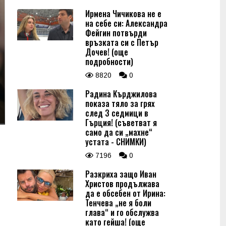
Ирмена Чичикова не е
на себе си: Александра
Фейгин потвърди
връзката си с Петър
Дочев! (още
подробности)
8820
0
Радина Кърджилова
показа тяло за грях
след 3 седмици в
Гърция! (съветват я
само да си „махне“
устата - СНИМКИ)
7196
0
Разкриха защо Иван
Христов продължава
да е обсебен от Ирина:
Тенчева „не я боли
глава“ и го обслужва
като гейша! (още