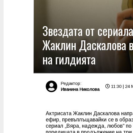
Звездата от сериала
Жаклин Даскалова в
на гилдията
Редактор:
11:30 | 24 
Иванина Николова
Актрисата Жаклин Даскалова напра
ефир, превъплъщавайки се в обра
сериал „Вяра, надежда, любов“ по
поредицата в продължение на три 