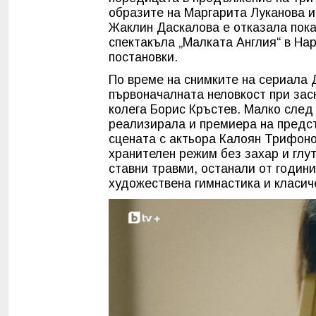
образите на Маргарита Луканова и
Жаклин Даскалова е отказала пока
спектакъла „Малката Англия“ в Нар
постановки.
По време на снимките на сериала 
първоначалната неловкост при зас
колега Борис Кръстев. Малко след
реализирала и премиера на предст
сцената с актьора Калоян Трифоно
хранителен режим без захар и глу
ставни травми, останали от години
художествена гимнастика и класич