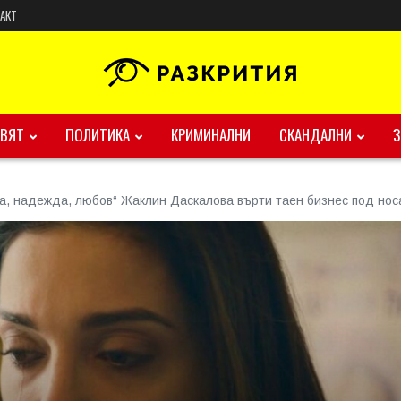
АКТ
ВЯТ
ПОЛИТИКА
КРИМИНАЛНИ
СКАНДАЛНИ
а, надежда, любов“ Жаклин Даскалова върти таен бизнес под нос