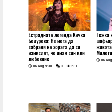
Естрадната легенда Кичка
Тежка 
Бодурова: Не мога да
шофьор
забраня на хората да си
живота
измислят, че имам син или
Милоти
любовник
06 Aug
06 Aug 9:30
0
581