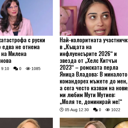
катастрофа с руски
Най-колоритната участничк
 едва не отнема
в „Къщата на
 на Милена
инфлуенсърите 2026“ и
нова
звезда от „Хелс Китчън
2023“ – ромската перла
 9:10
0
1085
Яница Владова: В миналото
командорех мъжете до мен,
а сега често казвам на нови
ми любим Мути Мутиев:
„Моля те, доминирай ме!“
05 Aug 12:30
0
1022