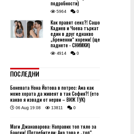
подробности)
5964
0
Как правят секс?! Сашо
Кадиев и Чоева търкат
един в друг еднакво
„бременни“ кореми! (ще
паднете - СНИМКИ)
4914
0
ПОСЛЕДНИ
Боневата Нона Йотова в потрес: Ама как
може хората да живеят в тая София?! (ето
какво я извади от нерви – ВИЖ ТУК)
06 Aug 19:08
13811
0
Маги Джанаварова: Направих топ тяло за
бански! (Потребители: Ако това е „топ“,