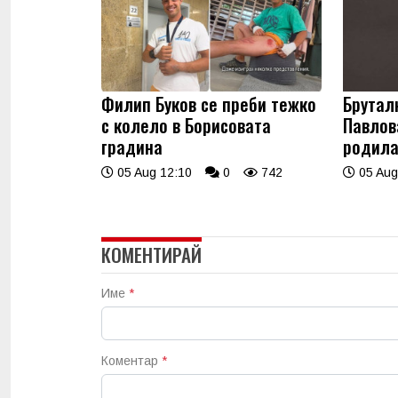
Филип Буков се преби тежко
Брутал
с колело в Борисовата
Павлова
градина
родила
05 Aug 12:10
0
742
05 Aug
КОМЕНТИРАЙ
Име
*
Коментар
*