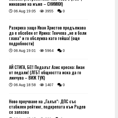
минаваме на мъже – СНИМКИ)
06 Aug 19:05
3955
0
Разкриха защо Иван Христов продължава
да е обсебен от Ирина: Тенчева „не я боли
глава“ и го обслужва като гейша! (още
подробности)
06 Aug 19:01
5964
0
АЙ СТИГА, БЕ!! Педалът Азис кресна: Аман
от педали! (ЛГБТ общността иска да го
линчува – ВИЖ ТУК)
06 Aug 18:58
1407
0
Ново проучване на „Галъп“: ДПС със
стабилен рейтинг, подкрепата към Радев
се запазва