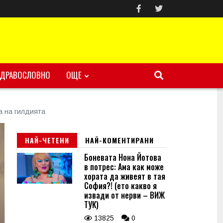
ЗДРАВОСЛОВНО
ОЩЕ
а на гилдията
НАЙ-ЧЕТЕНИ
НАЙ-КОМЕНТИРАНИ
Боневата Нона Йотова
в потрес: Ама как може
хората да живеят в тая
София?! (ето какво я
извади от нерви – ВИЖ
ТУК)
13825
0