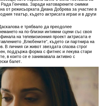
 Рада Генчева. Заради натоварените снимки
на от режисьорката Диана Добрева за участие в
одния театър, където актрисата играе и в други
Даскалова е трябвало да преодолее
немането на по-близки интимни сцени със своя
 финала на телевизионния проект актрисата е
авлението „Влюбените“, където си партнира на
в. В личния си живот звездата спазва строг
тен, поддържа форма с фитнес и лекува стари
те, в които се е занимавала активно с
ески балет.