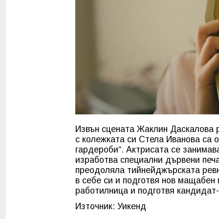
Извън сцената Жаклин Даскалова р
с колежката си Стела Иванова са
гардероби“. Актрисата се занимав
изработва специални дървени печа
преодоляла тийнейджърската ревно
в себе си и подготвя нов мащабен
работилница и подготвя кандидат
Източник: Уикенд