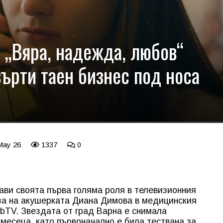
 „Вяра, надежда, любов“
ърти таен бизнес под носа
May 26
1337
0
ви своята първа голяма роля в телевизионния
за на акушерката Диана Димова в медицинския
 bTV. Звездата от град Варна е снимала
месеца, като първоначално е била тествана за