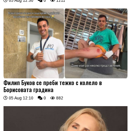
05 Aug 12:30
0
1211
Филип Буков се преби тежко с колело в
Борисовата градина
05 Aug 12:10
0
882