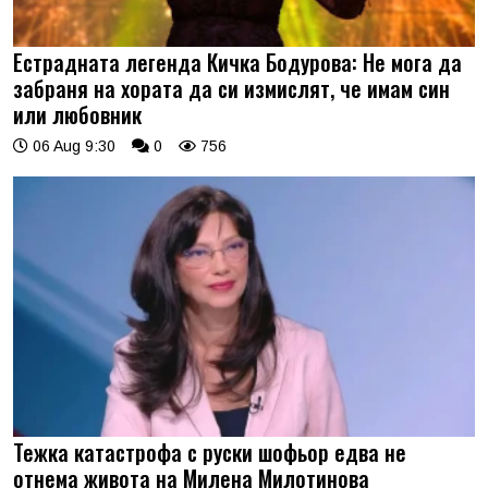
Естрадната легенда Кичка Бодурова: Не мога да
забраня на хората да си измислят, че имам син
или любовник
06 Aug 9:30
0
756
Тежка катастрофа с руски шофьор едва не
отнема живота на Милена Милотинова