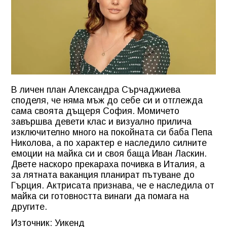
В личен план Александра Сърчаджиева
споделя, че няма мъж до себе си и отглежда
сама своята дъщеря София. Момичето
завършва девети клас и визуално прилича
изключително много на покойната си баба Пепа
Николова, а по характер е наследило силните
емоции на майка си и своя баща Иван Ласкин.
Двете наскоро прекараха почивка в Италия, а
за лятната ваканция планират пътуване до
Гърция. Актрисата признава, че е наследила от
майка си готовността винаги да помага на
другите.
Източник: Уикенд