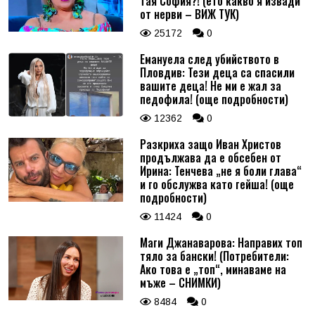
тая София?! (ето какво я извади
от нерви – ВИЖ ТУК)
25172
0
Емануела след убийството в
Пловдив: Тези деца са спасили
вашите деца! Не ми е жал за
педофила! (още подробности)
12362
0
Разкриха защо Иван Христов
продължава да е обсебен от
Ирина: Тенчева „не я боли глава“
и го обслужва като гейша! (още
подробности)
11424
0
Маги Джанаварова: Направих топ
тяло за бански! (Потребители:
Ако това е „топ“, минаваме на
мъже – СНИМКИ)
8484
0