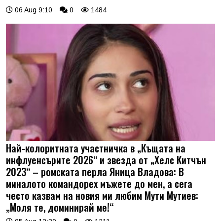
06 Aug 9:10
0
1484
Най-колоритната участничка в „Къщата на
инфлуенсърите 2026“ и звезда от „Хелс Китчън
2023“ – ромската перла Яница Владова: В
миналото командорех мъжете до мен, а сега
често казвам на новия ми любим Мути Мутиев:
„Моля те, доминирай ме!“