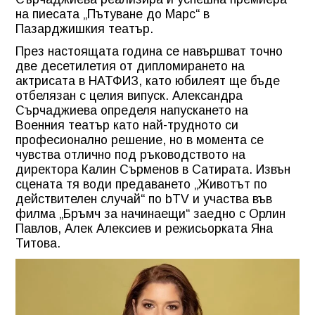
на пиесата „Пътуване до Марс“ в
Пазарджишкия театър.
През настоящата година се навършват точно
две десетилетия от дипломирането на
актрисата в НАТФИЗ, като юбилеят ще бъде
отбелязан с целия випуск. Александра
Сърчаджиева определя напускането на
Военния театър като най-трудното си
професионално решение, но в момента се
чувства отлично под ръководството на
директора Калин Сърменов в Сатирата. Извън
сцената тя води предаването „Животът по
действителен случай“ по bTV и участва във
филма „Бръмч за начинаещи“ заедно с Орлин
Павлов, Алек Алексиев и режисьорката Яна
Титова.