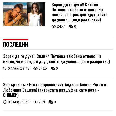
Зоран да го духа!! Силвия
Петкова влюбена отново: Не
мисля, че е раждан друг, който
да успее... (още разкрития)
2457
0
ПОСЛЕДНИ
Зоран да го духа!! Силвия Петкова влюбена отново: Не
мисля, че е раждан друг, който да успее... (още разкрития)
07 Aug 19:43
2415
0
За първи път: Ето го порасналият Анди на Башар Рахал и
Любомира Башева! (актрисата разцъфна като роза -
СНИМКИ)
07 Aug 19:40
784
0