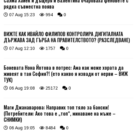
Салма Хайек и дъщеря ѝ Валентина очароваха феновете с
рядка съвместна поява
07 Aug 15:23
994
0
ВИЖТЕ КАК ИВАЙЛО ФИЛИПОВ КОНТРОЛИРА ДИГИТАЛНАТА
ДЪРЖАВА ЗАД ГЪРБА НА ПРАВИТЕЛСТВОТО? (РАЗСЛЕДВАНЕ)
07 Aug 12:10
1757
0
Боневата Нона Йотова в потрес: Ама как може хората да
живеят в тая София?! (ето какво я извади от нерви – ВИЖ
ТУК)
06 Aug 19:08
25172
0
Маги Джанаварова: Направих топ тяло за бански!
(Потребители: Ако това е „топ“, минаваме на мъже –
СНИМКИ)
06 Aug 19:05
8484
0