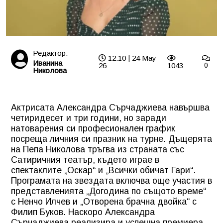
Редактор:
12:10 | 24 May
Иванина
26
1043
0
Николова
Актрисата Александра Сърчаджиева навършва
четиридесет и три години, но заради
натоварения си професионален график
посреща личния си празник на турне. Дъщерята
на Пепа Николова тръгва из страната със
Сатиричния театър, където играе в
спектаклите „Оскар“ и „Всички обичат Гари“.
Програмата на звездата включва още участия в
представленията „Догодина по същото време“
с Ненчо Илчев и „Отворена брачна двойка“ с
Филип Буков. Наскоро Александра
Сърчаджиева реализира и успешна премиера