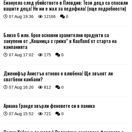
Емануела след убийството в Пловдив: Тези деца са спасили
вашите деца! Не ми е жал за педофила! (още подробности)
07 Aug 19:36
12166
0
Близо 6 млн. броя основни хранителни продукти са
закупени от „Кошница с грижа“ в Kaufland от старта на
кампанията
07 Aug 17:02
175
0
Дженифър Анистън отново е влюбена! Ще звънят ли
сватбени камбани?
07 Aug 16:20
812
0
Ариана Гранде хвърли феновете си в паника
07 Aug 15:52
721
0