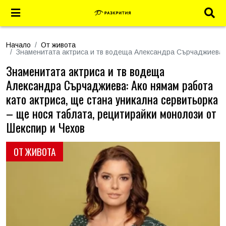
Начало
От живота
Знаменитата актриса и тв водеща Александра Сърчаджиева: А
Знаменитата актриса и тв водеща
Александра Сърчаджиева: Ако нямам работа
като актриса, ще стана уникална сервитьорка
– ще нося таблата, рецитирайки монолози от
Шекспир и Чехов
ОТ ЖИВОТА