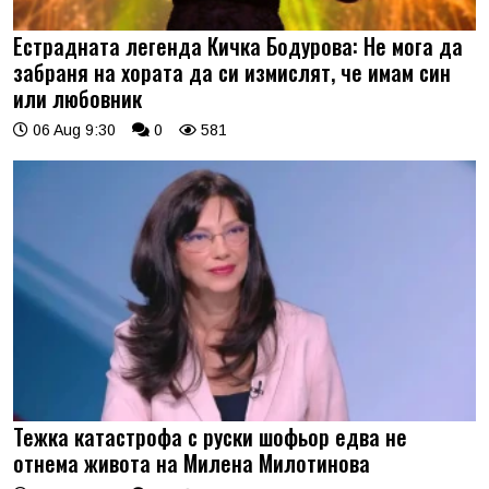
Естрадната легенда Кичка Бодурова: Не мога да
забраня на хората да си измислят, че имам син
или любовник
06 Aug 9:30
0
581
Тежка катастрофа с руски шофьор едва не
отнема живота на Милена Милотинова