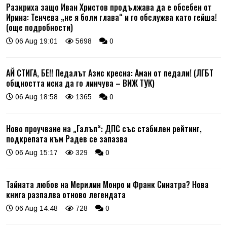
Разкриха защо Иван Христов продължава да е обсебен от
Ирина: Тенчева „не я боли глава“ и го обслужва като гейша!
(още подробности)
06 Aug 19:01
5698
0
АЙ СТИГА, БЕ!! Педалът Азис кресна: Аман от педали! (ЛГБТ
общността иска да го линчува – ВИЖ ТУК)
06 Aug 18:58
1365
0
Ново проучване на „Галъп“: ДПС със стабилен рейтинг,
подкрепата към Радев се запазва
06 Aug 15:17
329
0
Тайната любов на Мерилин Монро и Франк Синатра? Нова
книга разпалва отново легендата
06 Aug 14:48
728
0