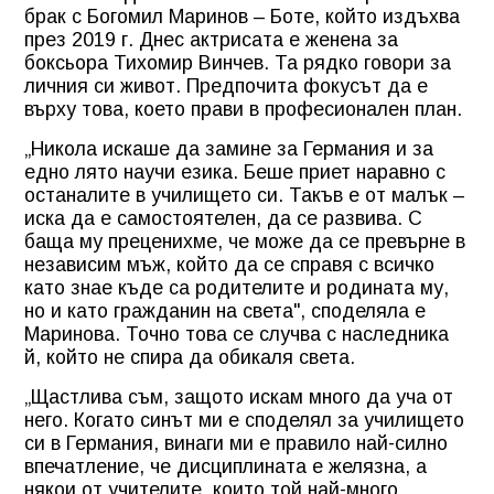
брак с Богомил Маринов – Боте, който издъхва
през 2019 г. Днес актрисата е женена за
боксьора Тихомир Винчев. Та рядко говори за
личния си живот. Предпочита фокусът да е
върху това, което прави в професионален план.
„Никола искаше да замине за Германия и за
едно лято научи езика. Беше приет наравно с
останалите в училището си. Такъв е от малък –
иска да е самостоятелен, да се развива. С
баща му преценихме, че може да се превърне в
независим мъж, който да се справя с всичко
като знае къде са родителите и родината му,
но и като гражданин на света", споделяла е
Маринова. Точно това се случва с наследника
й, който не спира да обикаля света.
„Щастлива съм, защото искам много да уча от
него. Когато синът ми е споделял за училището
си в Германия, винаги ми е правило най-силно
впечатление, че дисциплината е желязна, а
някои от учителите, които той най-много