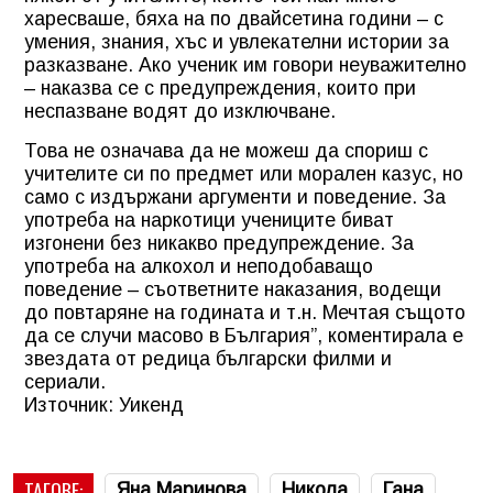
харесваше, бяха на по двайсетина години – с
умения, знания, хъс и увлекателни истории за
разказване. Ако ученик им говори неуважително
– наказва се с предупреждения, които при
неспазване водят до изключване.
Това не означава да не можеш да спориш с
учителите си по предмет или морален казус, но
само с издържани аргументи и поведение. За
употреба на наркотици учениците биват
изгонени без никакво предупреждение. За
употреба на алкохол и неподобаващо
поведение – съответните наказания, водещи
до повтаряне на годината и т.н. Мечтая същото
да се случи масово в България”, коментирала е
звездата от редица български филми и
сериали.
Източник: Уикенд
ТАГОВЕ:
Яна Маринова
Никола
Гана