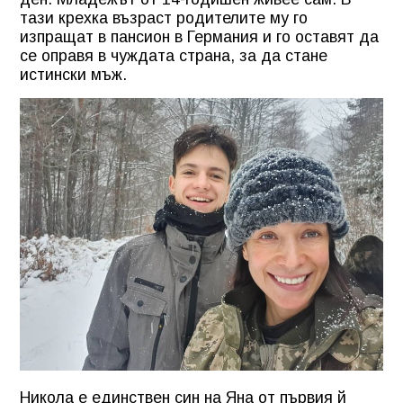
тази крехка възраст родителите му го
изпращат в пансион в Германия и го оставят да
се оправя в чуждата страна, за да стане
истински мъж.
Никола е единствен син на Яна от първия й