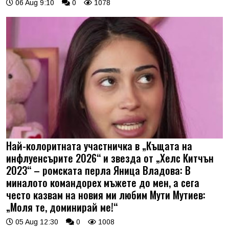
06 Aug 9:10
0
1078
Най-колоритната участничка в „Къщата на
инфлуенсърите 2026“ и звезда от „Хелс Китчън
2023“ – ромската перла Яница Владова: В
миналото командорех мъжете до мен, а сега
често казвам на новия ми любим Мути Мутиев:
„Моля те, доминирай ме!“
05 Aug 12:30
0
1008