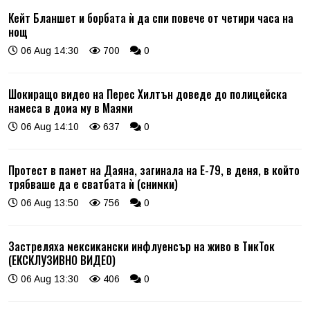
Кейт Бланшет и борбата ѝ да спи повече от четири часа на
нощ
06 Aug 14:30
700
0
Шокиращо видео на Перес Хилтън доведе до полицейска
намеса в дома му в Маями
06 Aug 14:10
637
0
Протест в памет на Даяна, загинала на Е-79, в деня, в който
трябваше да е сватбата ѝ (снимки)
06 Aug 13:50
756
0
Застреляха мексикански инфлуенсър на живо в ТикТок
(ЕКСКЛУЗИВНО ВИДЕО)
06 Aug 13:30
406
0