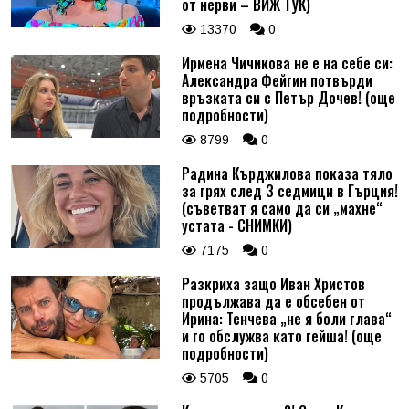
от нерви – ВИЖ ТУК)
13370
0
Ирмена Чичикова не е на себе си:
Александра Фейгин потвърди
връзката си с Петър Дочев! (още
подробности)
8799
0
Радина Кърджилова показа тяло
за грях след 3 седмици в Гърция!
(съветват я само да си „махне“
устата - СНИМКИ)
7175
0
Разкриха защо Иван Христов
продължава да е обсебен от
Ирина: Тенчева „не я боли глава“
и го обслужва като гейша! (още
подробности)
5705
0