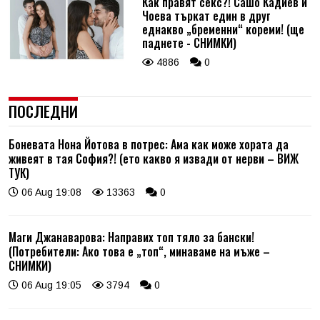
Как правят секс?! Сашо Кадиев и
Чоева търкат един в друг
еднакво „бременни“ кореми! (ще
паднете - СНИМКИ)
4886
0
ПОСЛЕДНИ
Боневата Нона Йотова в потрес: Ама как може хората да
живеят в тая София?! (ето какво я извади от нерви – ВИЖ
ТУК)
06 Aug 19:08
13363
0
Маги Джанаварова: Направих топ тяло за бански!
(Потребители: Ако това е „топ“, минаваме на мъже –
СНИМКИ)
06 Aug 19:05
3794
0