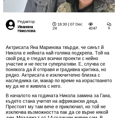
Редактор:
18:30 | 07 Dec
Иванина
24
4347
0
Николова
Актрисата Яна Маринова твърди, че синът й
Никола е нейната най-голяма подкрепа. Той на
свой ред е гледал всички проекти с нейно
участие и не пести суперлативи. Е, случва се
понякога да й отправя и градивна критика, но
рядко. Актрисата е изключително близка с
наследника си, макар по време на израстването
му да не е живяла с него.
В началото на годината Никола замина за Гана,
където стана учител на африкански деца.
Престоят му там вече е приключил, но той не
изключва възможността пак да се върне някой
ден. Младежът от 14-годишен живее сам. В