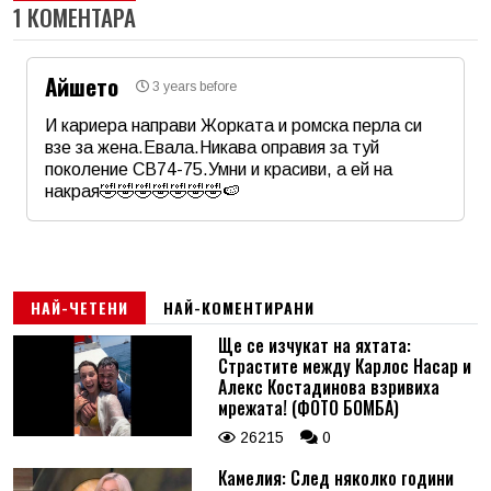
1 КОМЕНТАРА
Айшето
3 years before
И кариера направи Жорката и ромска перла си
взе за жена.Евала.Никава оправия за туй
поколение СВ74-75.Умни и красиви, а ей на
накрая🤣🤣🤣🤣🤣🤣🤣🍉
Име
*
Email
НАЙ-ЧЕТЕНИ
НАЙ-КОМЕНТИРАНИ
Ще се изчукат на яхтата:
Страстите между Карлос Насар и
Коментар
*
Алекс Костадинова взривиха
мрежата! (ФОТО БОМБА)
26215
0
Камелия: След няколко години