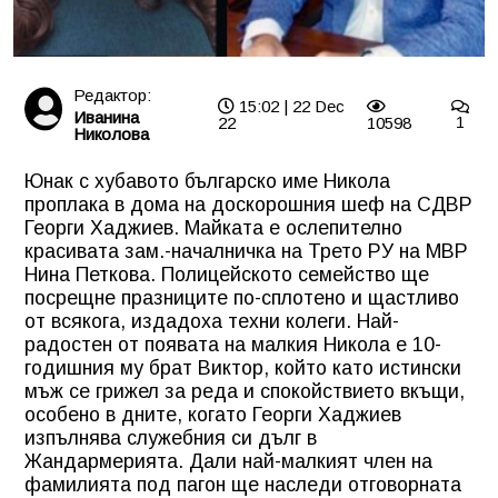
Редактор:
15:02 | 22 Dec
Иванина
22
10598
1
Николова
Юнак с хубавото българско име Никола
проплака в дома на доскорошния шеф на СДВР
Георги Хаджиев. Майката е ослепително
красивата зам.-началничка на Трето РУ на МВР
Нина Петкова. Полицейското семейство ще
посрещне празниците по-сплотено и щастливо
от всякога, издадоха техни колеги. Най-
радостен от появата на малкия Никола е 10-
годишния му брат Виктор, който като истински
мъж се грижел за реда и спокойствието вкъщи,
особено в дните, когато Георги Хаджиев
изпълнява служебния си дълг в
Жандармерията. Дали най-малкият член на
фамилията под пагон ще наследи отговорната