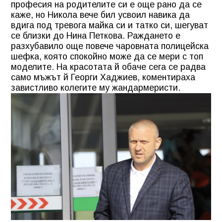
професия на родителите си е още рано да се
каже, но Никола вече бил усвоил навика да
вдига под тревога майка си и татко си, шегуват
се близки до Нина Петкова. Раждането е
разхубавило още повече чаровната полицейска
шефка, която спокойно може да се мери с топ
моделите. На красотата й обаче сега се радва
само мъжът й Георги Хаджиев, коментираха
завистливо колегите му жандармеристи.