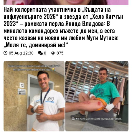
Най-колоритната участничка в „Къщата на
инфлуенсърите 2026“ и звезда от „Хелс Китчън
2023“ – ромската перла Яница Владова: В
миналото командорех мъжете до мен, а сега
често казвам на новия ми любим Мути Мутиев:
„Моля те, доминирай ме!“
05 Aug 12:30
0
875