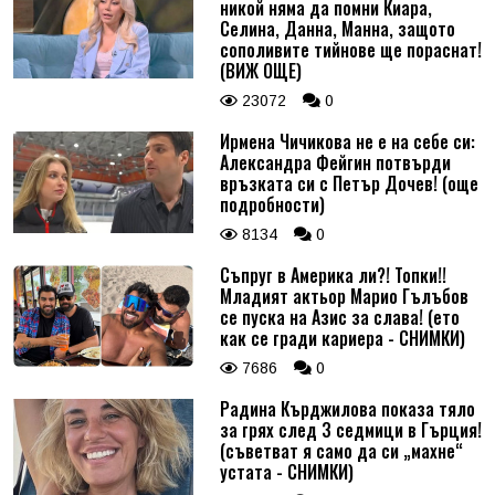
никой няма да помни Киара,
Селина, Данна, Манна, защото
сополивите тийнове ще пораснат!
(ВИЖ ОЩЕ)
23072
0
Ирмена Чичикова не е на себе си:
Александра Фейгин потвърди
връзката си с Петър Дочев! (още
подробности)
8134
0
Съпруг в Америка ли?! Топки!!
Младият актьор Марио Гълъбов
се пуска на Азис за слава! (ето
как се гради кариера - СНИМКИ)
7686
0
Радина Кърджилова показа тяло
за грях след 3 седмици в Гърция!
(съветват я само да си „махне“
устата - СНИМКИ)