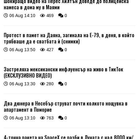
Шокиращо видео на Перес Хилтън доведе до полицейска
намеса в дома му в Маями
06 Aug 14:10
469
0
Протест в памет на Даяна, загинала на Е-79, в деня, в който
трябваше да е сватбата ѝ (снимки)
06 Aug 13:50
427
0
Застреляха мексикански инфлуенсър на живо в ТикТок
(ЕКСКЛУЗИВНО ВИДЕО)
06 Aug 13:30
280
0
Два дюнера в Несебър струват почти колкото нощувка в
апартамент в Поморие
06 Aug 13:10
763
0
4-тонна ракета на SpaceX се разби в Луната с над 8000 км/