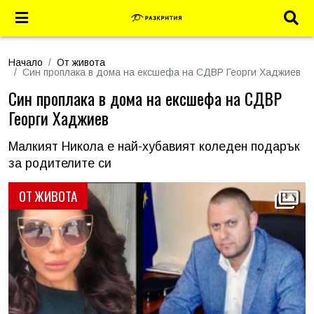
Начало
От живота
Син проплака в дома на ексшефа на СДВР Георги Хаджиев
Син проплака в дома на ексшефа на СДВР
Георги Хаджиев
Малкият Никола е най-хубавият коледен подарък
за родителите си
ОТ ЖИВОТА