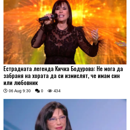
Естрадната легенда Кичка Бодурова: Не мога да
забраня на хората да си измислят, че имам син
или любовник
06 Aug 9:30
0
434