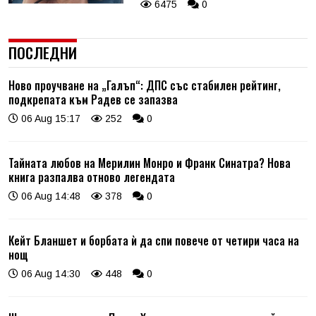
6475
0
ПОСЛЕДНИ
Ново проучване на „Галъп“: ДПС със стабилен рейтинг,
подкрепата към Радев се запазва
06 Aug 15:17
252
0
Тайната любов на Мерилин Монро и Франк Синатра? Нова
книга разпалва отново легендата
06 Aug 14:48
378
0
Кейт Бланшет и борбата ѝ да спи повече от четири часа на
нощ
06 Aug 14:30
448
0