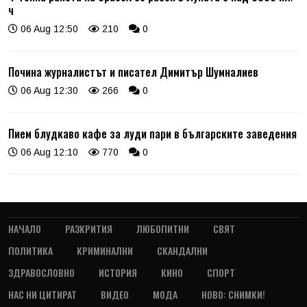
ч
06 Aug 12:50
210
0
Почина журналистът и писател Димитър Шумналиев
06 Aug 12:30
266
0
Пием блудкаво кафе за луди пари в българските заведения
06 Aug 12:10
770
0
НАЧАЛО
РАЗКРИТИЯ
ЛЮБОПИТНИ
СВЯТ
ПОЛИТИКА
КРИМИНАЛНИ
СКАНДАЛНИ
ЗДРАВОСЛОВНО
ИСТОРИЯ
КИНО
СПОРТ
НАС НИ ЦИТИРАТ
ВИДЕО
МОДА
НОВО: СНИМКИ!