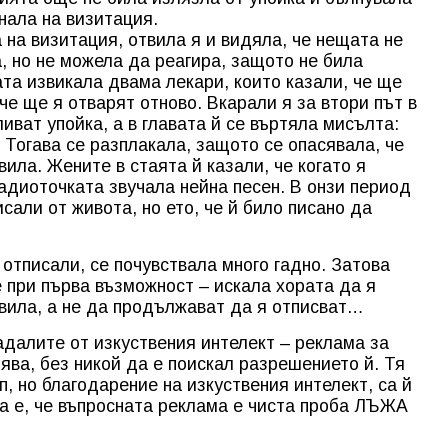
нала на визитация.
 на визитация, отвила я и видяла, че нещата не
, но не можела да реагира, защото не била
ата извикала двама лекари, които казали, че ще
 че ще я отварят отново. Вкарали я за втори път в
иват упойка, а в главата й се въртяла мисълта:
 Тогава се разплакала, защото се опасявала, че
вила. Жените в стаята й казали, че когато я
радиоточката звучала нейна песен. В онзи период
сали от живота, но ето, че й било писано да
я отписали, се почувствала много гадно. Затова
 при първа възможност – искала хората да я
овила, а не да продължават да я отписват…
адалите от изкуствения интелект – реклама за
ява, без никой да е поискал разрешението й. Тя
п, но благодарение на изкуствения интелект, са й
на е, че въпросната реклама е чиста проба ЛЪЖА