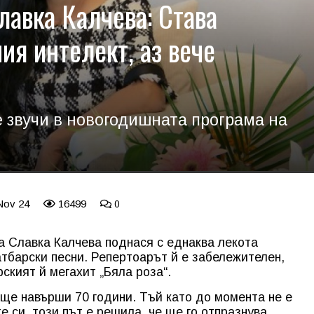
лавка Калчева: Става
ия интелект, аз вече
е звучи в новогодишната програма на
Nov 24
16499
0
а Славка Калчева поднася с еднаква лекота
атбарски песни. Репертоарът й е забележителен,
рският й мегахит „Бяла роза“.
ще навърши 70 години. Тъй като до момента не е
 си, този път е решила, че ще го отпразнува