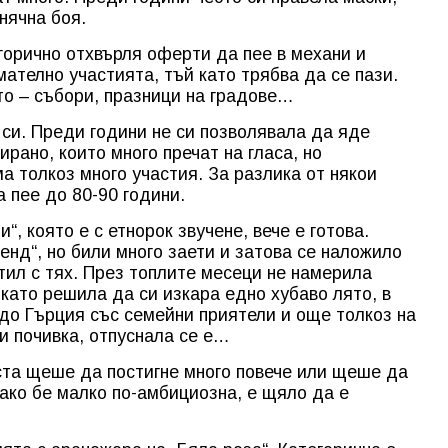
онячна боя.
егорично отхвърля оферти да пее в механи и
ателно участията, тъй като трябва да се пази.
то – събори, празници на градове…
 си. Преди години не си позволявала да яде
ирано, които много пречат на гласа, но
ма толкоз много участия. За разлика от някои
а пее до 80-90 години.
“, която е с етнорок звучене, вече е готова.
бенд“, но били много заети и затова се наложило
тил с тях. През топлите месеци не намерила
като решила да си изкара едно хубаво лято, в
 до Гърция със семейни приятели и още толкоз на
 и почивка, отпуснала се е…
ста щеше да постигне много повече или щеше да
 ако бе малко по-амбициозна, е щяло да е