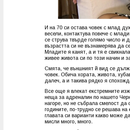
И на 70 си остава човек с млад ду
весели, контактува повече с млади 
се струва твърде голямо число и д
възрастта си не възнамерява да с
Младите я канят, а и тя е свикнал
живее живота си по този начин и 
Смята, че външният й вид се дължи
човек. Обича хората, живота, хуб
далеч, а и такива рядко я спохожд
Все още я влекат екстремните изж
неща за адреналин по нашето Черн
нагоре, но не събрала смелост да 
годините, по-трудно се решава на 
главата си варианти какво може да
мисли много, много.