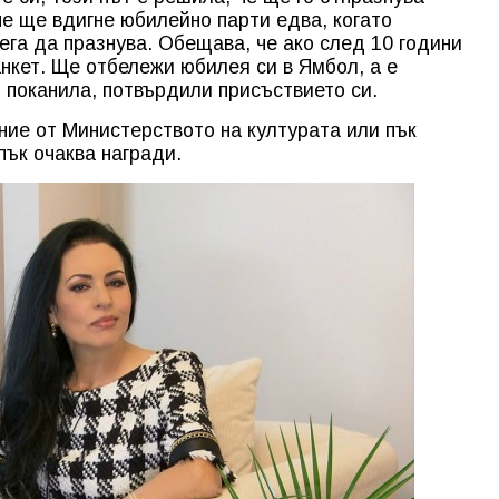
е ще вдигне юбилейно парти едва, когато
сега да празнува. Обещава, че ако след 10 години
анкет. Ще отбележи юбилея си в Ямбол, а е
о поканила, потвърдили присъствието си.
ние от Министерството на културата или пък
пък очаква награди.