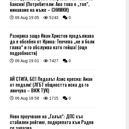
бански! (Потребители: Ако това е „топ“,
минаваме на мъже – СНИМКИ)
06 Aug 19:05
5243
0
Разкриха защо Иван Христов продължава
да е обсебен от Ирина: Тенчева „не я боли
глава“ и го обслужва като гейша! (още
подробности)
06 Aug 19:01
7427
0
АЙ СТИГА, БЕ!! Педалът Азис кресна: Аман
от педали! (ЛГБТ общността иска да го
линчува – ВИЖ ТУК)
06 Aug 18:58
1715
0
Ново проучване на „Галъп“: ДПС със
стабилен рейтинг, подкрепата към Радев
се запазва