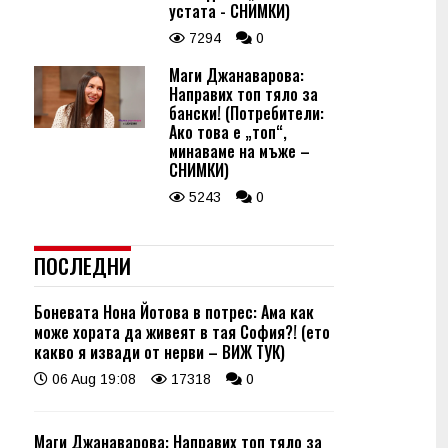
устата - СНИМКИ)
7294
0
Маги Джанаварова:
Направих топ тяло за
бански! (Потребители:
Ако това е „топ“,
минаваме на мъже –
СНИМКИ)
5243
0
ПОСЛЕДНИ
Боневата Нона Йотова в потрес: Ама как
може хората да живеят в тая София?! (ето
какво я извади от нерви – ВИЖ ТУК)
06 Aug 19:08
17318
0
Маги Джанаварова: Направих топ тяло за