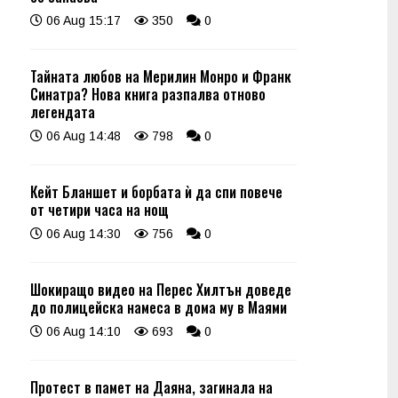
06 Aug 15:17
350
0
Тайната любов на Мерилин Монро и Франк
Синатра? Нова книга разпалва отново
легендата
06 Aug 14:48
798
0
Кейт Бланшет и борбата ѝ да спи повече
от четири часа на нощ
06 Aug 14:30
756
0
Шокиращо видео на Перес Хилтън доведе
до полицейска намеса в дома му в Маями
06 Aug 14:10
693
0
Протест в памет на Даяна, загинала на