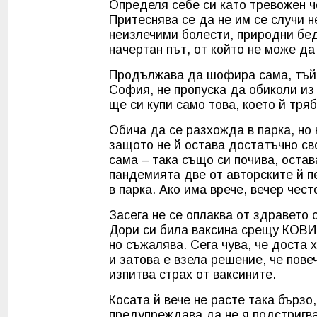
Определя себе си като тревожен чо
Притеснява се да не им се случи 
неизлечими болести, природни бед
начертан път, от който не може да 
Продължава да шофира сама, тъй к
София, не пропуска да обиколи из 
ще си купи само това, което й тряб
Обича да се разхожда в парка, но
защото не й остава достатъчно св
сама – така също си почива, остав
пандемията две от авторските й п
в парка. Ако има врече, вечер чес
Засега не се оплаква от здравето 
Дори си била ваксина срещу КОВИД
но съжалява. Сега чува, че доста 
и затова е взела решение, че пове
изпитва страх от ваксините.
Косата й вече не расте така бързо
предупреждава да не я подстригва