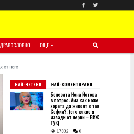
ЗДРАВОСЛОВНО
ОЩЕ
х от него
НАЙ-ЧЕТЕНИ
НАЙ-КОМЕНТИРАНИ
Боневата Нона Йотова
в потрес: Ама как може
хората да живеят в тая
София?! (ето какво я
извади от нерви – ВИЖ
ТУК)
17332
0