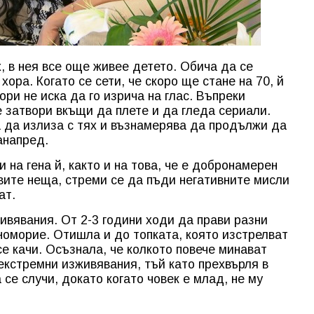
х, в нея все още живее детето. Обича да се
хора. Когато се сети, че скоро ще стане на 70, й
ори не иска да го изрича на глас. Въпреки
е затвори вкъщи да плете и да гледа сериали.
а да излиза с тях и възнамерява да продължи да
занапред.
 на гена й, както и на това, че е добронамерен
авите неща, стреми се да пъди негативните мисли
ат.
ивявания. От 2-3 години ходи да прави разни
оморие. Отишла и до топката, която изстрелват
се качи. Осъзнала, че колкото повече минават
екстремни изживявания, тъй като прехвърля в
 се случи, докато когато човек е млад, не му