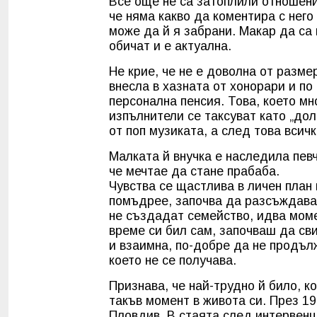
Все още не са затоплили отношени
че няма какво да коментира с него 
може да й я забрани. Макар да са
обичат и е актуална.
Не крие, че не е доволна от разме
внесла в хазната от хонорари и по
персонална пенсия. Това, което мн
изпълнители се таксуват като „дол
от поп музиката, а след това всич
Малката й внучка е наследила певч
че мечтае да стане прабаба.
Чувства се щастлива в личен план 
помъдрее, започва да разсъждава 
не създадат семейство, идва моме
време си бил сам, започваш да сви
и взаимна, по-добре да не продъл
което не се получава.
Признава, че най-трудно й било, к
такъв момент в живота си. През 19
Пловдив. В стаята след интервенц