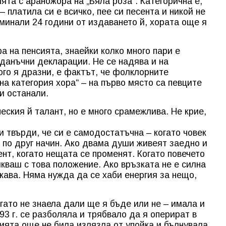
ята с араножора на „Бяла роза“. Категорична е,
– платила си е всичко, пее си песента и никой не
 минали 24 години от издаването й, хората още я
ра на пенсията, знаейки колко много пари е
 данъчни декларации. Не се надява и на
ого я дразни, е фактът, че фолклорните
на категория хора“ – на първо място са певците
ки останали.
еския й талант, но е много срамежлива. Не крие,
и твърди, че си е самодостатъчна – когато човек
по друг начин. Ако двама души живеят заедно и
нт, когато нещата се променят. Когато повечето
кваш с това положение. Ако връзката не е силна
жава. Няма нужда да се хаби енергия за нещо,
огато не знаела дали ще я бъде или не – имала и
93 г. се разболяла и трябвало да я оперират в
ията още не била излязла от упойка и бълнувала