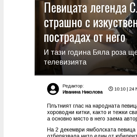
Певицата легенда С
страшно с изкуствен
пострадах от него
И тази година Бяла роза щ
телевизията
Редактор:
10:10 | 24 
Иванина Николова
Плътният глас на народната певиц
хороводни китки, както и тежки св
а основно място в него заема авто
На 2 декември ямболската певица 
отбелязвала нито един от юбилеите