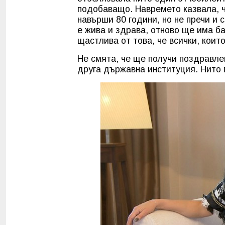
подобаващо. Навремето казвала, ч
навърши 80 години, но не пречи и 
е жива и здрава, отново ще има б
щастлива от това, че всички, коит
Не смята, че ще получи поздравле
друга държавна институция. Нито 