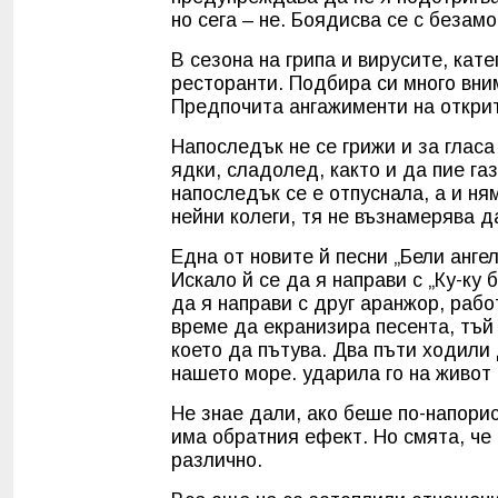
но сега – не. Боядисва се с безам
В сезона на грипа и вирусите, кат
ресторанти. Подбира си много вним
Предпочита ангажименти на откри
Напоследък не се грижи и за гласа
ядки, сладолед, както и да пие газ
напоследък се е отпуснала, а и ня
нейни колеги, тя не възнамерява д
Една от новите й песни „Бели ангели
Искало й се да я направи с „Ку-ку 
да я направи с друг аранжор, рабо
време да екранизира песента, тъй 
което да пътува. Два пъти ходили
нашето море. ударила го на живот
Не знае дали, ако беше по-напори
има обратния ефект. Но смята, че
различно.