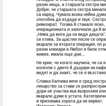
разни неща, а старшата сестра ми
Добре, че старшата сестра минала
са наред. Чувала всяка нейна дума
способна да издаде и звук. Сестр
ревизират. Тогава й станало ясно,
операционната и започнали да й вл
„Няма да мога да си видя децата“.
си отива. За щастие после се опра
вкарали за втората операция, по 
разни клюкари в Ямбол я били отпи
живее, имала още дни…
Не крие, че когато научила, че са 
излезли с двете й дъщери на кафе
видят и да знаят, че се е възстан
Славка Калчева вече е сред постр
лекарство за стави се разпростран
дори не участва във въпросния кли
вкарали думи в устата. Категорич
и призовава хората да не вярват.
Източник: Уикенд