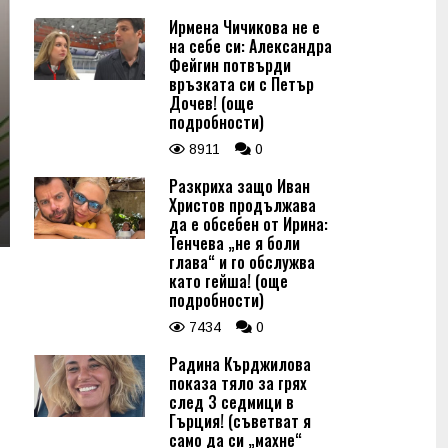
Ирмена Чичикова не е
на себе си: Александра
Фейгин потвърди
връзката си с Петър
Дочев! (още
подробности)
8911
0
Разкриха защо Иван
Христов продължава
да е обсебен от Ирина:
Тенчева „не я боли
глава“ и го обслужва
като гейша! (още
подробности)
7434
0
Радина Кърджилова
показа тяло за грях
след 3 седмици в
Гърция! (съветват я
само да си „махне“