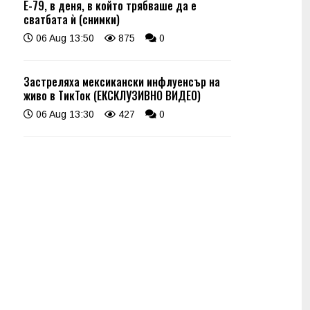
Е-79, в деня, в който трябваше да е
сватбата ѝ (снимки)
06 Aug 13:50
875
0
Застреляха мексикански инфлуенсър на
живо в ТикТок (ЕКСКЛУЗИВНО ВИДЕО)
06 Aug 13:30
427
0