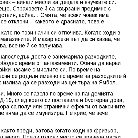
век – винаги мисли за децата и внучките си.
нещо. Страховете й са свързани предимно с
ствия, война… Смята, че всеки човек има
се отклони – каквото е драснато, това е.
ато по този начин си отпочива. Когато ходи в
магазините. И макар всеки път да си казва, че
ва, все не й се получава.
 напоследък доста е занемарила разходките,
ободно време от ангажименти. Обича да върви
айки насаме с мислите си. По време на
есни се родили именно по време на разходките й
то излиза да се разходи из центъра на Ямбол.
си. Много се пазела по време на пандемията.
-19, след което си поставила и бустерна доза,
хора са получили странични ефекти от ваксините
че няма да се имунизира. Не крие, че вече
, както преди, затова когато ходи на фризьор,
т много. Преди години често си правела маски,