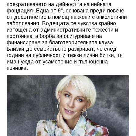
прекратяването на дейността на нейната
фондация „Една от 8“, основана преди повече
от десетилетие в помощ на жени с онкологични
заболявания. Водещата се чувства крайно
изтощена от административните тежести и
постоянната борба за осигуряване на
финансиране за благотворителната кауза.
Близки до семейството разкриват, че след
години на публичност и тежки лични битки, тя
има нужда от усамотение и пълноценна
почивка.