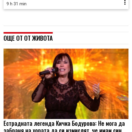
9 h 31 min
ОЩЕ ОТ ОТ ЖИВОТА
Естрадната легенда Кичка Бодурова: Не мога да
забраня на хората да си измислят, че имам син