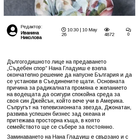
Редактор:
10:30 | 10 May
Иванина
26
4872
0
Николова
Дългогодишното лице на предаването
„Съдебен спор“ Нана Гладуиш е взела
окончателно решение да напусне България и да
се установи в Съединените щати. Основната
причина за радикалната промяна е желанието
на водещата да осигури спокойна среда за
своя син Джейсън, който вече учи в Америка.
Съпругът на телевизионната звезда, Джонатан,
развива успешен бизнес зад океана и
притежава просторна къща, в която
семейството ще се събере за постоянно.
Заминаването на Нана Гладуиш е свързано и с