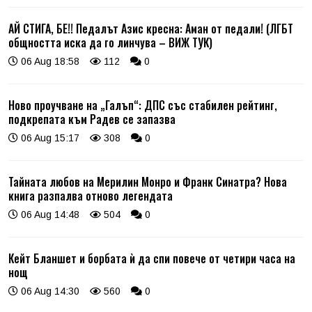
АЙ СТИГА, БЕ!! Педалът Азис кресна: Аман от педали! (ЛГБТ
общността иска да го линчува – ВИЖ ТУК)
06 Aug 18:58
112
0
Ново проучване на „Галъп“: ДПС със стабилен рейтинг,
подкрепата към Радев се запазва
06 Aug 15:17
308
0
Тайната любов на Мерилин Монро и Франк Синатра? Нова
книга разпалва отново легендата
06 Aug 14:48
504
0
Кейт Бланшет и борбата ѝ да спи повече от четири часа на
нощ
06 Aug 14:30
560
0