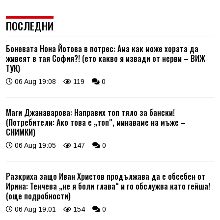
ПОСЛЕДНИ
Боневата Нона Йотова в потрес: Ама как може хората да
живеят в тая София?! (ето какво я извади от нерви – ВИЖ
ТУК)
06 Aug 19:08
119
0
Маги Джанаварова: Направих топ тяло за бански!
(Потребители: Ако това е „топ“, минаваме на мъже –
СНИМКИ)
06 Aug 19:05
147
0
Разкриха защо Иван Христов продължава да е обсебен от
Ирина: Тенчева „не я боли глава“ и го обслужва като гейша!
(още подробности)
06 Aug 19:01
154
0