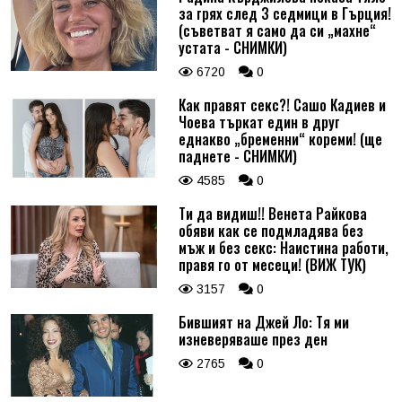
за грях след 3 седмици в Гърция!
(съветват я само да си „махне“
устата - СНИМКИ)
6720
0
Как правят секс?! Сашо Кадиев и
Чоева търкат един в друг
еднакво „бременни“ кореми! (ще
паднете - СНИМКИ)
4585
0
Ти да видиш!! Венета Райкова
обяви как се подмладява без
мъж и без секс: Наистина работи,
правя го от месеци! (ВИЖ ТУК)
3157
0
Бившият на Джей Ло: Тя ми
изневеряваше през ден
2765
0