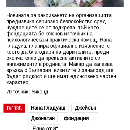
Новината за закриването на организацията
предизвика сериозно безпокойство сред
нуждаещите се от подкрепа, тъй като
фондацията бе ключов източник на
психологическа и практическа помощ. Нана
Гладуиш планира официално изявление, с
което да благодари на дарителите, преди
окончателно да прекъсне активните си
ангажименти в родината. Макар да запазва
връзка с България, визитите ѝ занапред ще
бъдат рядкост и ще имат единствено частен
характер.
Източник: Уикенд
ТАГОВЕ:
Нана Гладуиш
Джейсън
Джонатан
фондация
„Една от 8“