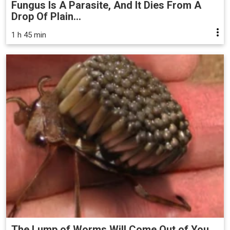
Fungus Is A Parasite, And It Dies From A
Drop Of Plain...
1 h 45 min
The Lump of Worms Will Come Out of You