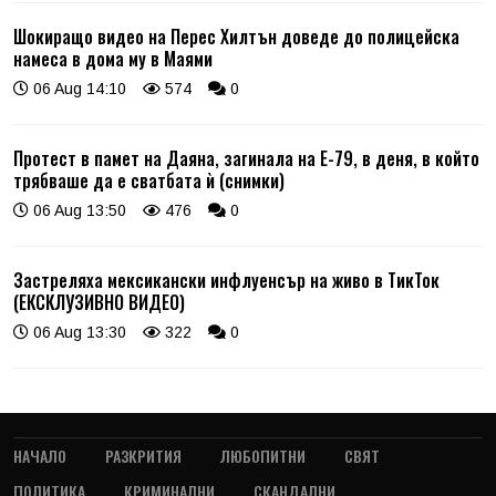
Шокиращо видео на Перес Хилтън доведе до полицейска
намеса в дома му в Маями
06 Aug 14:10
574
0
Протест в памет на Даяна, загинала на Е-79, в деня, в който
трябваше да е сватбата ѝ (снимки)
06 Aug 13:50
476
0
Застреляха мексикански инфлуенсър на живо в ТикТок
(ЕКСКЛУЗИВНО ВИДЕО)
06 Aug 13:30
322
0
НАЧАЛО
РАЗКРИТИЯ
ЛЮБОПИТНИ
СВЯТ
ПОЛИТИКА
КРИМИНАЛНИ
СКАНДАЛНИ