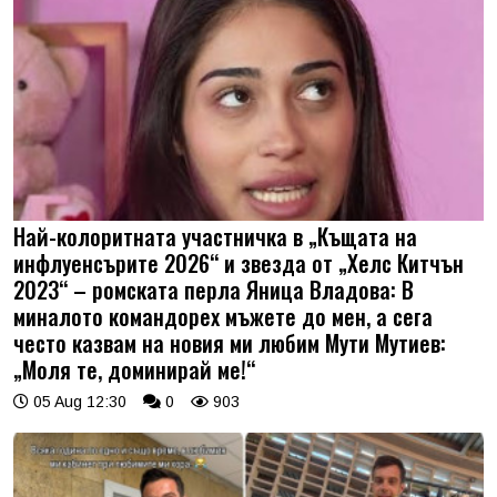
Най-колоритната участничка в „Къщата на
инфлуенсърите 2026“ и звезда от „Хелс Китчън
2023“ – ромската перла Яница Владова: В
миналото командорех мъжете до мен, а сега
често казвам на новия ми любим Мути Мутиев:
„Моля те, доминирай ме!“
05 Aug 12:30
0
903