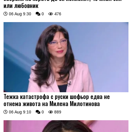
или любовник
06 Aug 9:30
0
476
Тежка катастрофа с руски шофьор едва не
отнема живота на Милена Милотинова
06 Aug 9:10
0
889