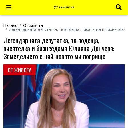
Начало
От живота
Легендарната депутатка, тв водеща, писателка и бизнесдам
Легендарната депутатка, тв водеща,
писателка и бизнесдама Юлияна Дончева:
Земеделието е най-новото ми поприще
ОТ ЖИВОТА