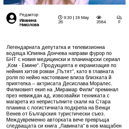
Редактор:
9:30 | 18 May
Иванина
26
3584
0
Николова
Легендарната депутатка и телевизионна
водеща Юлияна Дончева направи фурор по
БНТ с новия медицински и планинарски сериал
„Ком - Емине“. Продукцията е екранизация по
нейния хитов роман „Пътят“, като в главната
роля по нейно настояване влиза близката й
приятелка – актрисата Десислава Моралес.
Филмовият екип на „Мирамар Филм“ преминал
през невиждан ад, извозвайки техниката с
магарета из непристъпните скали на Стара
планина с логистичната подкрепа на Венци
Венев от Българския туристически съюз.
Междувременно авторката вече превръща
следващата си книга „Лавината“ в нов мащабен