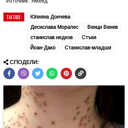
Източник: Уикенд
ТАГОВЕ:
Юлияна Дончева
Десислава Моралес
Венци Венев
станислав недков
Стъки
Йоан-Дако
Станислав-младши
СПОДЕЛИ: