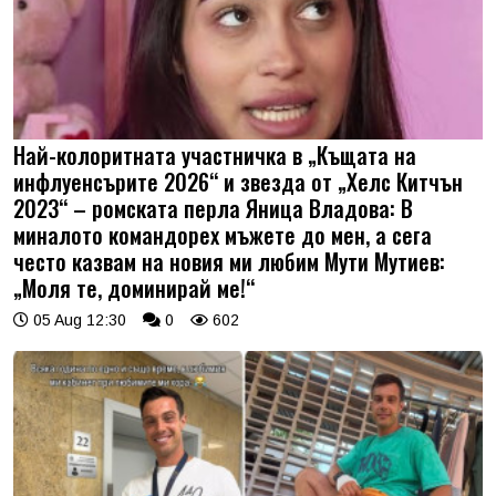
Най-колоритната участничка в „Къщата на
инфлуенсърите 2026“ и звезда от „Хелс Китчън
2023“ – ромската перла Яница Владова: В
миналото командорех мъжете до мен, а сега
често казвам на новия ми любим Мути Мутиев:
„Моля те, доминирай ме!“
05 Aug 12:30
0
602