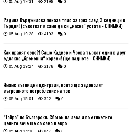
05 Aug 19:31
2198
0
Радина Кърджилова показа тяло за грях след 3 седмици в
Гърция! (съветват я само да си „махне“ устата - СНИМКИ)
05 Aug 19:28
4193
0
Как правят секс?! Сашо Кадиев и Чоева търкат един в друг
еднакво „бременни“ кореми! (ще паднете - СНИМКИ)
05 Aug 19:24
3178
0
Имаме въглищни централи, които ще задоволят
вътрешното потребление на ток
05 Aug 15:01
322
0
"Тойро" по български: Сбогом на лева и по етикетите,
цените вече ще са само в евро
05 Aug 14:30
847
0