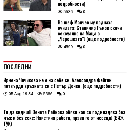
подробности)
5586
0
На шеф Манчев му паднаха
очилата: Станимир Гъмов скочи
сексуално на Маца в
„Черешката“! (още подробности)
4599
0
ПОСЛЕДНИ
Ирмена Чичикова не е на себе си: Александра Фейгин
потвърди връзката си с Петър Дочев! (още подробности)
05 Aug 19:34
5586
0
Ти да видиш!! Венета Райкова обяви как се подмладява без
мъж и без секс: Наистина работи, правя го от месеци! (ВИЖ
ТУК)