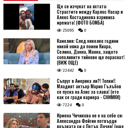
Ще се изчукат на яхтата:
Страстите между Карлос Насар и
Алекс Костадинова взривиха
мрежата! (ФОТО БОМБА)
25095
0
Камелия: След няколко години
никой няма да помни Киара,
Селина, Данна, Манна, защото
сополивите тийнове ще пораснат!
(ВИЖ ОЩЕ)
22442
0
Съпруг в Америка ли?! Топки!!
Младият актьор Марио Гълъбов
се пуска на Азис за слава! (ето
как се гради кариера - СНИМКИ)
7224
0
Ирмена Чичикова не е на себе си:
Александра Фейгин потвърди
връзката си с Петър Дочев! (още