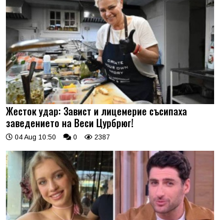
Жесток удар: Завист и лицемерие съсипаха
заведението на Веси Цурбрюг!
04 Aug 10:50
0
2387