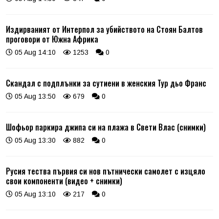
Издирваният от Интерпол за убийството на Стоян Балтов
проговори от Южна Африка
05 Aug 14:10
1253
0
Скандал с подплънки за сутиени в женския Тур дьо Франс
05 Aug 13:50
679
0
Шофьор паркира джипа си на плажа в Свети Влас (снимки)
05 Aug 13:30
882
0
Русия тества първия си нов пътнически самолет с изцяло
свои компоненти (видео + снимки)
05 Aug 13:10
217
0