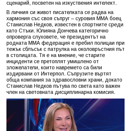
сценарий, посветен на изкуствения интелект.
В личния си живот писателката се радва на
хармония със своя съпруг – суровия ММА боец
Станислав Недков, известен в спортните среди
като Стъки. Юлияна Дончева категорично
опроверга слуховете, че президентът на
родната ММА федерация е пребил полицаи при
тежък сблъсък с патрулка на околовръстния път
в столицата. Тя е на мнение, че старите
инциденти се претоплят умишлено от
зложелатели, които навремето са били
издирвани от Интерпол. Съпрузите въртят
обща компания за здравословни храни, докато
Станислав Недков пътува по света като важен
член на световната дисциплинарна комисия.