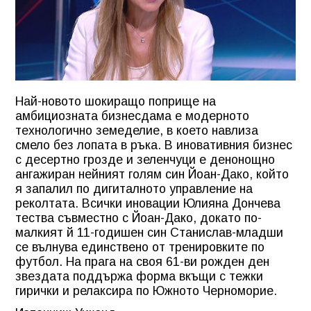
Най-новото шокиращо поприще на
амбициозната бизнесдама е модерното
технологично земеделие, в което навлиза
смело без лопата в ръка. В иновативния бизнес
с десертно грозде и зеленчуци е денонощно
ангажиран нейният голям син Йоан-Дако, който
я запалил по дигиталното управление на
реколтата. Всички иновации Юлияна Дончева
тества съвместно с Йоан-Дако, докато по-
малкият й 11-годишен син Станислав-младши
се вълнува единствено от тренировките по
футбол. На прага на своя 61-ви рожден ден
звездата поддържа форма вкъщи с тежки
гирички и релаксира по Южното Черноморие.