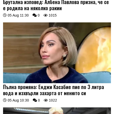
Брутална изповед: Албена Павлова призна, че се
е родила на няколко ракии
05 Aug 11:30
0
1015
Пълна промяна: Енджи Касабие пие по 3 литра
вода и изхвърли захарта от менюто си
05 Aug 10:30
0
1022