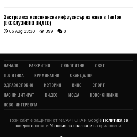
Застреляха мексикански инфлуенсър на живо в ТикТок
(ЕКСКЛУЗИВНО ВИДЕО)
06 Aug 13:30
399
0
НАЧАЛО
РАЗКРИТИЯ
ЛЮБОПИТНИ
СВЯТ
ПОЛИТИКА
КРИМИНАЛНИ
СКАНДАЛНИ
ЗДРАВОСЛОВНО
ИСТОРИЯ
КИНО
СПОРТ
НАС НИ ЦИТИРАТ
ВИДЕО
МОДА
НОВО: СНИМКИ!
НОВО: ИНТЕРВЮТА
Този сайт е защитен от reCAPTCHA и Google
Политика за
поверителност
и
Условия за ползване
са приложени.