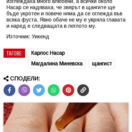
изглеждаха много влюбени, а всички около
Насар се надяваха, че звярът в щангите ще
бъде укротен и повече няма да се оглежда във
всяка фуста. Явно обаче не му е увряла главата
и наред е следващата в леглото му.
Източник: Уикенд
ТАГОВЕ:
Карлос Насар
Магдалина Миневска
щангист
СПОДЕЛИ: