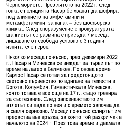
Черноморието. През лятото на 2022 г. след
гонка с полицията Насар бе хванат да шофира
под влиянието на амфетамини и
метамфетамини, за капак – без шофьорска
книжка. След споразумение с прокуратурата
щангистът се размина с присъда 7 месеца
лишаване от свобода условно с 3 години
изпитателен срок.
Няколко месеца по-късно, през декември 2022
г., Насар и Миневска се виждат за първи път по
време на лагер в Белмекен. По онова време
Карлос Насар се готви за предстоящото
световно първенство по вдигане на тежести в
Богота, Колумбия. Гимнастичката Миневска,
която тогава е все още на 17 г., също тренира
за състезание. След запознанството им
атлетът си пада по нея и с времето започва да
я сваля сериозно. Месеци по-късно флиртът им
прераства във връзка, за която той разкри чак в
началото на 2024 г. През това време и двамата