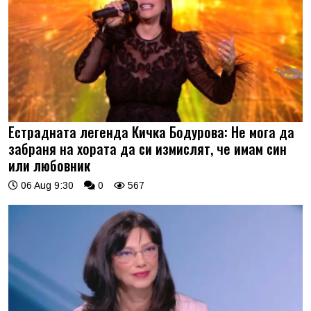
Естрадната легенда Кичка Бодурова: Не мога да
забраня на хората да си измислят, че имам син
или любовник
06 Aug 9:30
0
567