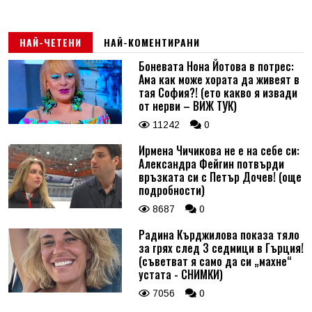
НАЙ-ЧЕТЕНИ
НАЙ-КОМЕНТИРАНИ
Боневата Нона Йотова в потрес:
Ама как може хората да живеят в
тая София?! (ето какво я извади
от нерви – ВИЖ ТУК)
11242
0
Ирмена Чичикова не е на себе си:
Александра Фейгин потвърди
връзката си с Петър Дочев! (още
подробности)
8687
0
Радина Кърджилова показа тяло
за грях след 3 седмици в Гърция!
(съветват я само да си „махне“
устата - СНИМКИ)
7056
0