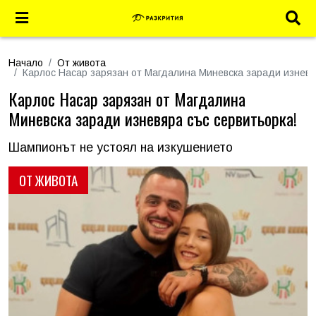
Начало
От живота
Карлос Насар зарязан от Магдалина Миневска заради изневя
Карлос Насар зарязан от Магдалина
Миневска заради изневяра със сервитьорка!
Шампионът не устоял на изкушението
ОТ ЖИВОТА