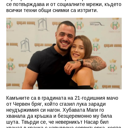
се потвърждава и от социалните мрежи, където
всички техни общи снимки са изтрити.
Камъните са в градината на 21-годишния мачо
от Червен бряг, който сгазил лука заради
неудържимия си нагон. Хубавата Маги го
хванала да кръшка и безцеремонно му била
шута. Твърди се, че неверникът Насар бил