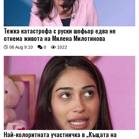
Тежка катастрофа с руски шофьор едва не
отнема живота на Милена Милотинова
06 Aug 9:10
0
1022
Най-колоритната участничка в „Къщата на