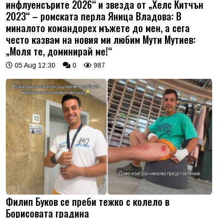
инфлуенсърите 2026“ и звезда от „Хелс Китчън
2023“ – ромската перла Яница Владова: В
миналото командорех мъжете до мен, а сега
често казвам на новия ми любим Мути Мутиев:
„Моля те, доминирай ме!“
05 Aug 12:30
0
987
Филип Буков се преби тежко с колело в
Борисовата градина