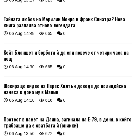
06 Aug 15:17
329
0
Тайната любов на Мерилин Монро и Франк Синатра? Нова
книга разпалва отново легендата
06 Aug 14:48
665
0
Кейт Бланшет и борбата ѝ да спи повече от четири часа на
нощ
06 Aug 14:30
665
0
Шокиращо видео на Перес Хилтън доведе до полицейска
намеса в дома му в Маями
06 Aug 14:10
616
0
Протест в памет на Даяна, загинала на Е-79, в деня, в който
трябваше да е сватбата ѝ (снимки)
06 Aug 13:50
672
0