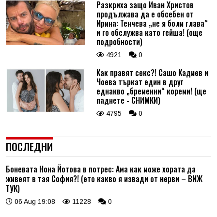
Разкриха защо Иван Христов
продължава да е обсебен от
Ирина: Тенчева „не я боли глава“
и го обслужва като гейша! (още
подробности)
4921
0
Как правят секс?! Сашо Кадиев и
Чоева търкат един в друг
еднакво „бременни“ кореми! (ще
паднете - СНИМКИ)
4795
0
ПОСЛЕДНИ
Боневата Нона Йотова в потрес: Ама как може хората да
живеят в тая София?! (ето какво я извади от нерви – ВИЖ
ТУК)
06 Aug 19:08
11228
0