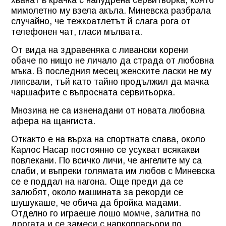
хванат в крачка с напудрена сервитьорка, която
мимолетно му взела акъла. Миневска разбрала
случайно, че тежкоатлетът й слага рога от
телефонен чат, гласи мълвата.
От вида на здравеняка с ливански корени
обаче по нищо не личало да страда от любовна
мъка. В последния месец женските ласки не му
липсвали, тъй като тайно продължил да мачка
чаршафите с въпросната сервитьорка.
Мнозина не са изненадани от новата любовна
афера на щангиста.
Откакто е на върха на спортната слава, около
Карлос Насар постоянно се усукват всякакви
повлекани. По всичко личи, че ангелите му са
слаби, и въпреки голямата им любов с Миневска
се е поддал на нагона. Още преди да се
залюбят, около машината за рекорди се
шушукаше, че обича да бройка мадами.
Отделно го играеше лошо момче, залитна по
дрогата и се замеси с наркопласьори по