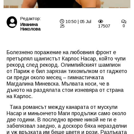
Редактор:
10:50 | 05 Jul
Иванина
25
17507
0
Николова
Болезнено поражение на любовния фронт е
претърпял щангистът Карлос Насар, който чупи
рекорд след рекорд. Олимпийският шампион
от Париж е бил зарязан тихомълком от гаджето
си преди около месец – гимнастичката
Магдалина Миневска. Мълвата носи, че в
дъното на раздялата стои изневяра от страна
на Карлос.
Така романсът между канарата от мускули
Насар и миньончето Маги продължи само около
две години. В последно време никой не ги е
забелязвал заедно, а доскоро бяха неразделни
и уж връзката им беше цветя и рози. Разлъката