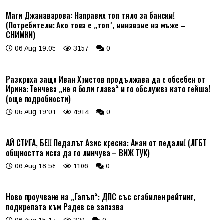
Маги Джанаварова: Направих топ тяло за бански!
(Потребители: Ако това е „топ“, минаваме на мъже –
СНИМКИ)
06 Aug 19:05
3157
0
Разкриха защо Иван Христов продължава да е обсебен от
Ирина: Тенчева „не я боли глава“ и го обслужва като гейша!
(още подробности)
06 Aug 19:01
4914
0
АЙ СТИГА, БЕ!! Педалът Азис кресна: Аман от педали! (ЛГБТ
общността иска да го линчува – ВИЖ ТУК)
06 Aug 18:58
1106
0
Ново проучване на „Галъп“: ДПС със стабилен рейтинг,
подкрепата към Радев се запазва