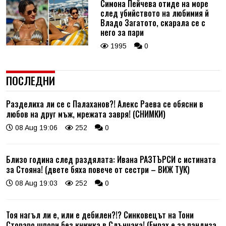
Симона Пейчева отиде на море
след убийството на любимия й
Владо Загатото, скарала се с
него за пари
1995
0
ПОСЛЕДНИ
Разделиха ли се с Палаханов?! Алекс Раева се обясни в
любов на друг мъж, мрежата завря! (СНИМКИ)
08 Aug 19:06
252
0
Близо година след раздялата: Ивана РАЗТЪРСИ с истината
за Стояна! (двете бяха повече от сестри – ВИЖ ТУК)
08 Aug 19:03
252
0
Тоя нагъл ли е, или е дебилен?!? Синковецът на Тони
Стораро шпори без книжка в Слънчака! (Емрах е за пандиза