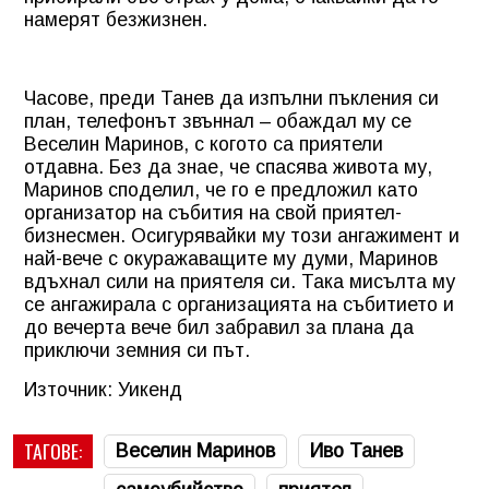
намерят безжизнен.
Часове, преди Танев да изпълни пъкления си
план, телефонът звъннал – обаждал му се
Веселин Маринов, с когото са приятели
отдавна. Без да знае, че спасява живота му,
Маринов споделил, че го е предложил като
организатор на събития на свой приятел-
бизнесмен. Осигурявайки му този ангажимент и
най-вече с окуражаващите му думи, Маринов
вдъхнал сили на приятеля си. Така мисълта му
се ангажирала с организацията на събитието и
до вечерта вече бил забравил за плана да
приключи земния си път.
Източник: Уикенд
ТАГОВЕ:
Веселин Маринов
Иво Танев