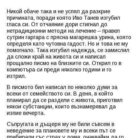
Никой обаче така и не успял да разкрие
причината, поради която Иво Танев изгубил
гласа си. От отчаяние дори стигнал до
нетрадиционни методи на лечение – правел
сутрин гаргара с прясна магарешка урина, която
определя като чутовна гадост. Но и това не му
помогнало. Така изгубил надежда, се замислил
да сложи край на живота си и написал
прощално писмо на близките си. Открил го в
компютъра си преди няколко години и го
изтрил.
В писмото бил написал по няколко думи за
всеки от семейството си. В деня, в който
планирал да се раздели с живота, приготвил
някои субстанции, които възнамерявал да
изпие вечерта.
Съпругата и дъщеря му не били съвсем в
неведение за плановете му и всеки път се
прибирали със страх у дома, очаквайки да го