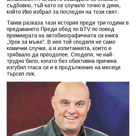
съдбовно, тъй като се случило точно в деня,
който Иво избрал за последен на този свят.
Танев разказа тази история преди три години в
предаването Преди обед по
bTV
по повод
премиерата на автобиографичната си книга
„Урок за мъже“. В нея той споделя не само
комични случки, а и изпитанията, които е
трябвало да преодолее. Споделя, че най-
трудно било, когато без обективна причина
изгубил гласа си и в продължение на месеци
търсел лек.