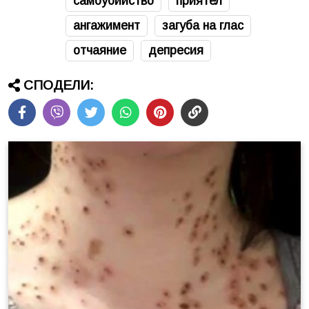
самоубийство
приятел
ангажимент
загуба на глас
отчаяние
депресия
СПОДЕЛИ: