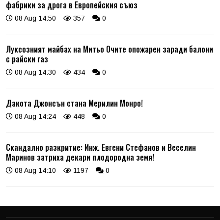
фабрики за дрога в Европейския съюз
08 Aug 14:50
357
0
Луксозният майбах на Митьо Очите опожарен заради балони
с райски газ
08 Aug 14:30
434
0
Дакота Джонсън стана Мерилин Монро!
08 Aug 14:24
448
0
Скандално разкритие: Инж. Евгени Стефанов и Веселин
Маринов затриха декари плодородна земя!
08 Aug 14:10
1197
0