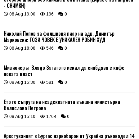
- СНИМКИ)
08 Aug 19:00
196
0
Николай Попов за фалшивия пиар на адв. Димитър
Марковски: ТОЗИ ЧОВЕК Е УНИКАЛЕН РОБИН ХУД
08 Aug 18:08
546
0
Милионерът Владо Загатото искал да снабдява с кафе
новата власт
08 Aug 15:30
581
0
Ето го съпруга на неадекватната външна министърка
Велислава Петрова
08 Aug 15:10
1764
0
Арестуваният в Бургас наркобарон от Украйна ръководел 14