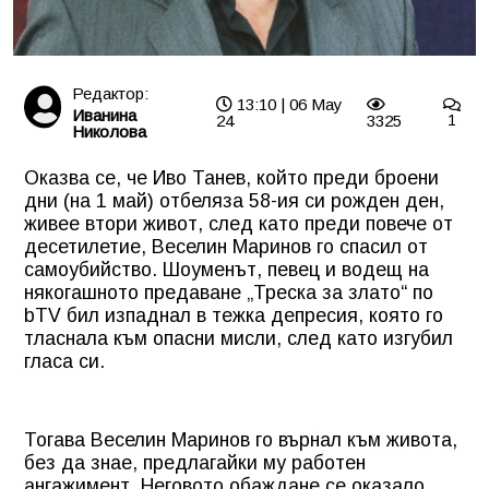
Редактор:
13:10 | 06 May
Иванина
24
3325
1
Николова
Оказва се, че Иво Танев, който преди броени
дни (на 1 май) отбеляза 58-ия си рожден ден,
живее втори живот, след като преди повече от
десетилетие, Веселин Маринов го спасил от
самоубийство. Шоуменът, певец и водещ на
някогашното предаване „Треска за злато“ по
bTV
бил изпаднал в тежка депресия, която го
тласнала към опасни мисли, след като изгубил
гласа си.
Тогава Веселин Маринов го върнал към живота,
без да знае, предлагайки му работен
ангажимент. Неговото обаждане се оказало