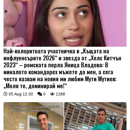
Най-колоритната участничка в „Къщата на
инфлуенсърите 2026“ и звезда от „Хелс Китчън
2023“ – ромската перла Яница Владова: В
миналото командорех мъжете до мен, а сега
често казвам на новия ми любим Мути Мутиев:
„Моля те, доминирай ме!“
05 Aug 12:30
0
1288