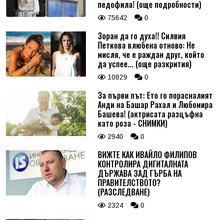
педофила! (още подробности)
75642
0
Зоран да го духа!! Силвия
Петкова влюбена отново: Не
мисля, че е раждан друг, който
да успее... (още разкрития)
10829
0
За първи път: Ето го порасналият
Анди на Башар Рахал и Любомира
Башева! (актрисата разцъфна
като роза - СНИМКИ)
2940
0
ВИЖТЕ КАК ИВАЙЛО ФИЛИПОВ
КОНТРОЛИРА ДИГИТАЛНАТА
ДЪРЖАВА ЗАД ГЪРБА НА
ПРАВИТЕЛСТВОТО?
(РАЗСЛЕДВАНЕ)
2324
0