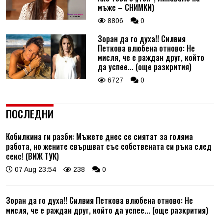
мъже – СНИМКИ)
8806
0
Зоран да го духа!! Силвия
Петкова влюбена отново: Не
мисля, че е раждан друг, който
да успее... (още разкрития)
6727
0
ПОСЛЕДНИ
Кобилкина ги разби: Мъжете днес се смятат за голяма
работа, но жените свършват със собствената си ръка след
секс! (ВИЖ ТУК)
07 Aug 23:54
238
0
Зоран да го духа!! Силвия Петкова влюбена отново: Не
мисля, че е раждан друг, който да успее... (още разкрития)