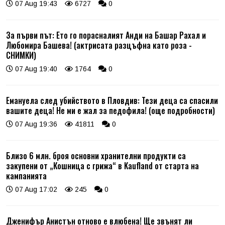
07 Aug 19:43
6727
0
За първи път: Ето го порасналият Анди на Башар Рахал и
Любомира Башева! (актрисата разцъфна като роза -
СНИМКИ)
07 Aug 19:40
1764
0
Емануела след убийството в Пловдив: Тези деца са спасили
вашите деца! Не ми е жал за педофила! (още подробности)
07 Aug 19:36
41811
0
Близо 6 млн. броя основни хранителни продукти са
закупени от „Кошница с грижа“ в Kaufland от старта на
кампанията
07 Aug 17:02
245
0
Дженифър Анистън отново е влюбена! Ще звънят ли