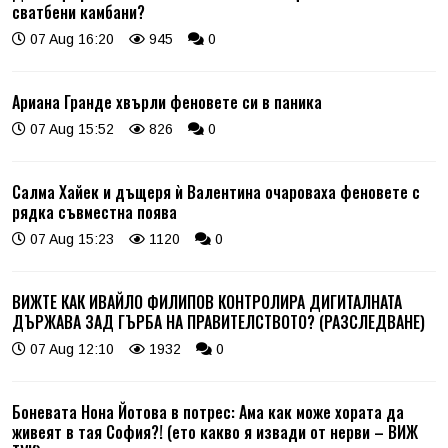
сватбени камбани?
07 Aug 16:20
945
0
Ариана Гранде хвърли феновете си в паника
07 Aug 15:52
826
0
Салма Хайек и дъщеря ѝ Валентина очароваха феновете с
рядка съвместна поява
07 Aug 15:23
1120
0
ВИЖТЕ КАК ИВАЙЛО ФИЛИПОВ КОНТРОЛИРА ДИГИТАЛНАТА
ДЪРЖАВА ЗАД ГЪРБА НА ПРАВИТЕЛСТВОТО? (РАЗСЛЕДВАНЕ)
07 Aug 12:10
1932
0
Боневата Нона Йотова в потрес: Ама как може хората да
живеят в тая София?! (ето какво я извади от нерви – ВИЖ