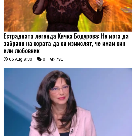
Естрадната легенда Кичка Бодурова: Не мога да
забраня на хората да си измислят, че имам син
или любовник
06 Aug 9:30
0
791