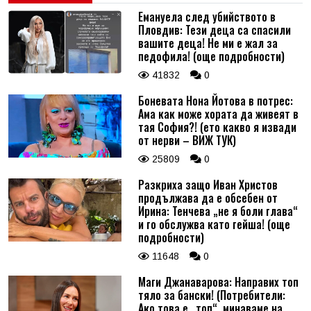
Емануела след убийството в
Пловдив: Тези деца са спасили
вашите деца! Не ми е жал за
педофила! (още подробности)
41832
0
Боневата Нона Йотова в потрес:
Ама как може хората да живеят в
тая София?! (ето какво я извади
от нерви – ВИЖ ТУК)
25809
0
Разкриха защо Иван Христов
продължава да е обсебен от
Ирина: Тенчева „не я боли глава“
и го обслужва като гейша! (още
подробности)
11648
0
Маги Джанаварова: Направих топ
тяло за бански! (Потребители:
Ако това е „топ“, минаваме на