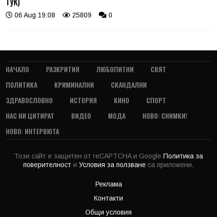
ТУК)
06 Aug 19:08
25809
0
НАЧАЛО
РАЗКРИТИЯ
ЛЮБОПИТНИ
СВЯТ
ПОЛИТИКА
КРИМИНАЛНИ
СКАНДАЛНИ
ЗДРАВОСЛОВНО
ИСТОРИЯ
КИНО
СПОРТ
НАС НИ ЦИТИРАТ
ВИДЕО
МОДА
НОВО: СНИМКИ!
НОВО: ИНТЕРВЮТА
Този сайт е защитен от reCAPTCHA и Google
Политика за
поверителност
и
Условия за ползване
са приложени.
Реклама
Контакти
Общи условия