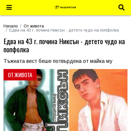
Начало
От живота
Едва на 43 г. почина Никсън - детето чудо на попфолка
Едва на 43 г. почина Никсън - детето чудо на
попфолка
Тъжната вест беше потвърдена от майка му
ОТ ЖИВОТА