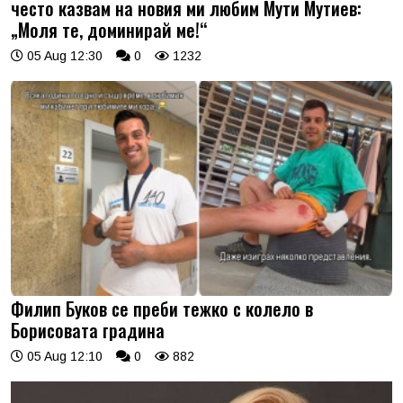
често казвам на новия ми любим Мути Мутиев:
„Моля те, доминирай ме!“
05 Aug 12:30
0
1232
Филип Буков се преби тежко с колело в
Борисовата градина
05 Aug 12:10
0
882