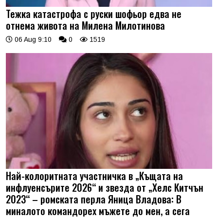
Тежка катастрофа с руски шофьор едва не
отнема живота на Милена Милотинова
06 Aug 9:10
0
1519
Най-колоритната участничка в „Къщата на
инфлуенсърите 2026“ и звезда от „Хелс Китчън
2023“ – ромската перла Яница Владова: В
миналото командорех мъжете до мен, а сега