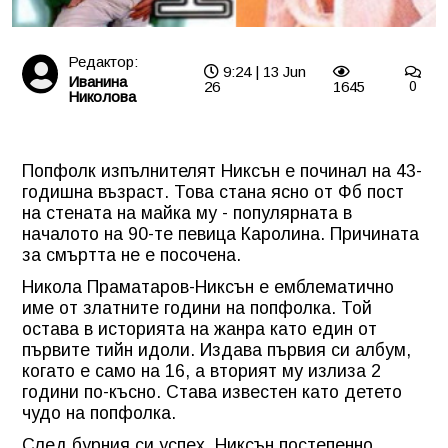
Редактор:
9:24 | 13 Jun
Иванина
26
1645
0
Николова
Попфолк изпълнителят Никсън е починал на 43-
годишна възраст. Това стана ясно от Фб пост
на стената на майка му - популярната в
началото на 90-те певица Каролина. Причината
за смъртта не е посочена.
Никола Праматаров-Никсън е емблематично
име от златните години на попфолкa. Той
остава в историята на жанра като един от
първите тийн идоли. Издава първия си албум,
когато е само на 16, а вторият му излиза 2
години по-късно. Става известен като детето
чудо на попфолка.
След бурния си успех, Никсън постепенно