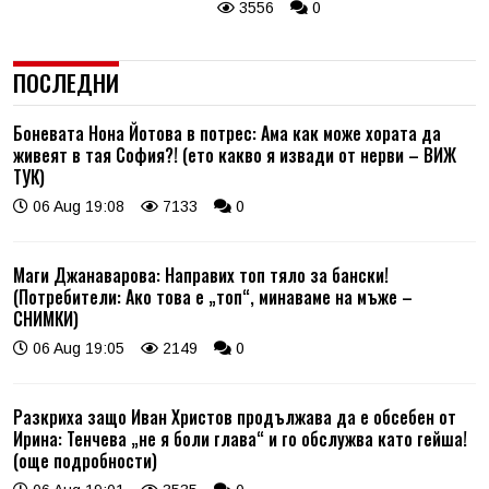
3556
0
ПОСЛЕДНИ
Боневата Нона Йотова в потрес: Ама как може хората да
живеят в тая София?! (ето какво я извади от нерви – ВИЖ
ТУК)
06 Aug 19:08
7133
0
Маги Джанаварова: Направих топ тяло за бански!
(Потребители: Ако това е „топ“, минаваме на мъже –
СНИМКИ)
06 Aug 19:05
2149
0
Разкриха защо Иван Христов продължава да е обсебен от
Ирина: Тенчева „не я боли глава“ и го обслужва като гейша!
(още подробности)