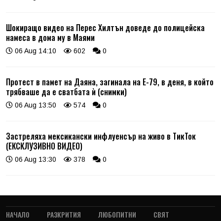
Шокиращо видео на Перес Хилтън доведе до полицейска
намеса в дома му в Маями
06 Aug 14:10
602
0
Протест в памет на Даяна, загинала на Е-79, в деня, в който
трябваше да е сватбата ѝ (снимки)
06 Aug 13:50
574
0
Застреляха мексикански инфлуенсър на живо в ТикТок
(ЕКСКЛУЗИВНО ВИДЕО)
06 Aug 13:30
378
0
НАЧАЛО
РАЗКРИТИЯ
ЛЮБОПИТНИ
СВЯТ