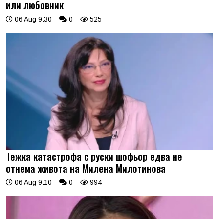
или любовник
06 Aug 9:30
0
525
Тежка катастрофа с руски шофьор едва не
отнема живота на Милена Милотинова
06 Aug 9:10
0
994