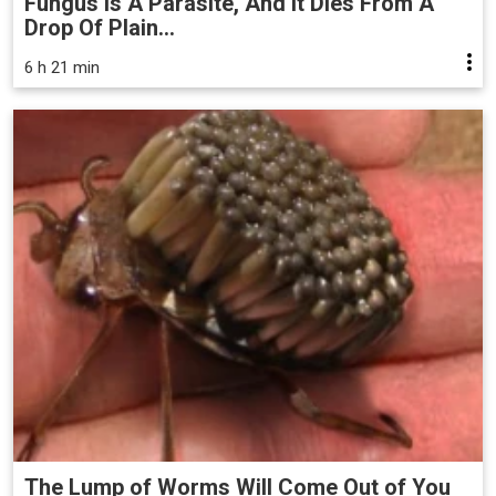
Fungus Is A Parasite, And It Dies From A
Drop Of Plain...
6 h 21 min
The Lump of Worms Will Come Out of You