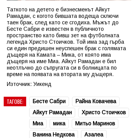
Таткото на детето е бизнесменът Айкут
Рамадан, с когото бившата водеща сключи
таен брак, след като се сгодиха. Мъжът до
Бесте Сабри е известен в публичното
пространство като бивш зет на футболната
легенда Христо Стоичков. Той има зад гърба
си един предишен неуспешен брак с голямата
дъщеря на Камата – Мика, от която има
дъщеря на име Миа. Айкут Рамадан е бил
неотлъчно до съпругата си в болницата по
време на появата на втората му дъщеря.
Източник: Уикенд
ТАГОВЕ:
Бесте Сабри
Райна Ковачева
Айкут Рамадан
Христо Стоичков
Миа
мика
Митьо Маринов
Ванина Недкова
Азалеа