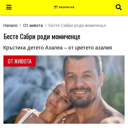
Начало
От живота
Бесте Сабри роди момиченце
Бесте Сабри роди момиченце
Кръстиха детето Азалеа – от цветето азалия
ОТ ЖИВОТА