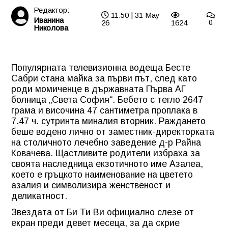
Редактор:
11:50 | 31 May
Иванина
26
1624
0
Николова
Популярната телевизионна водеща Бесте
Сабри стана майка за първи път, след като
роди момиченце в държавната Първа АГ
болница „Света София“. Бебето с тегло 2647
грама и височина 47 сантиметра проплака в
7.47 ч. сутринта миналия вторник. Раждането
беше водено лично от заместник-директорката
на столичното лечебно заведение д-р Райна
Ковачева. Щастливите родители избраха за
своята наследница екзотичното име Азалеа,
което е гръцкото наименование на цветето
азалия и символизира женственост и
деликатност.
Звездата от Би Ти Ви официално слезе от
екран преди девет месеца, за да скрие