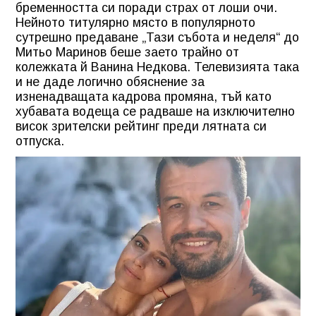
бременността си поради страх от лоши очи.
Нейното титулярно място в популярното
сутрешно предаване „Тази събота и неделя“ до
Митьо Маринов беше заето трайно от
колежката й Ванина Недкова. Телевизията така
и не даде логично обяснение за
изненадващата кадрова промяна, тъй като
хубавата водеща се радваше на изключително
висок зрителски рейтинг преди лятната си
отпуска.