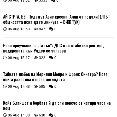
06 Aug 19:01
3535
0
АЙ СТИГА, БЕ!! Педалът Азис кресна: Аман от педали! (ЛГБТ
общността иска да го линчува – ВИЖ ТУК)
06 Aug 18:58
847
0
Ново проучване на „Галъп“: ДПС със стабилен рейтинг,
подкрепата към Радев се запазва
06 Aug 15:17
322
0
Тайната любов на Мерилин Монро и Франк Синатра? Нова
книга разпалва отново легендата
06 Aug 14:48
595
0
Кейт Бланшет и борбата ѝ да спи повече от четири часа на
нощ
06 Aug 14:30
630
0