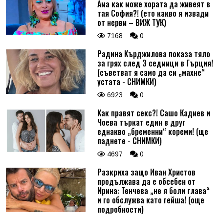
Ама как може хората да живеят в
тая София?! (ето какво я извади
от нерви – ВИЖ ТУК)
7168
0
Радина Кърджилова показа тяло
за грях след 3 седмици в Гърция!
(съветват я само да си „махне“
устата - СНИМКИ)
6923
0
Как правят секс?! Сашо Кадиев и
Чоева търкат един в друг
еднакво „бременни“ кореми! (ще
паднете - СНИМКИ)
4697
0
Разкриха защо Иван Христов
продължава да е обсебен от
Ирина: Тенчева „не я боли глава“
и го обслужва като гейша! (още
подробности)