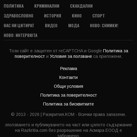
ПОЛИТИКА
КРИМИНАЛНИ
СКАНДАЛНИ
ЗДРАВОСЛОВНО
ИСТОРИЯ
КИНО
СПОРТ
НАС НИ ЦИТИРАТ
ВИДЕО
МОДА
НОВО: СНИМКИ!
НОВО: ИНТЕРВЮТА
Този сайт е защитен от reCAPTCHA и Google
Политика за
поверителност
и
Условия за ползване
са приложени.
Реклама
Контакти
Общи условия
Политика за поверителност
Политика за бисквитките
© 2013 - 2026 | Разкрития.КОМ - Всички права запазени.
зползването и публикуването на част или цялото съдържание
на Razkritia.com без разрешение на Асмара ЕООД е
забранено.