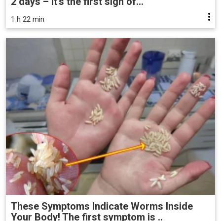
2 days – it's the first sign of...
1 h 22 min
These Symptoms Indicate Worms Inside
Your Body! The first symptom is ..