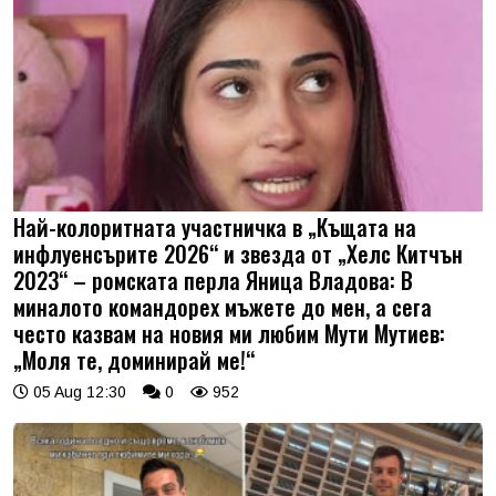
Най-колоритната участничка в „Къщата на
инфлуенсърите 2026“ и звезда от „Хелс Китчън
2023“ – ромската перла Яница Владова: В
миналото командорех мъжете до мен, а сега
често казвам на новия ми любим Мути Мутиев:
„Моля те, доминирай ме!“
05 Aug 12:30
0
952