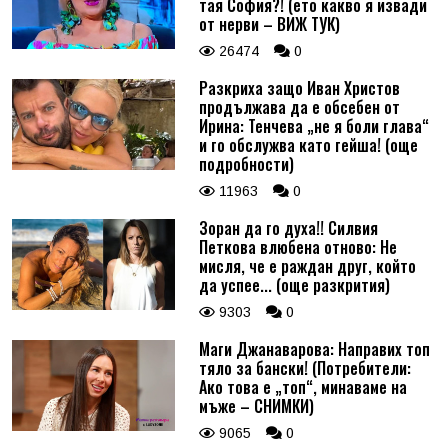
тая София?! (ето какво я извади
от нерви – ВИЖ ТУК)
26474
0
Разкриха защо Иван Христов
продължава да е обсебен от
Ирина: Тенчева „не я боли глава“
и го обслужва като гейша! (още
подробности)
11963
0
Зоран да го духа!! Силвия
Петкова влюбена отново: Не
мисля, че е раждан друг, който
да успее... (още разкрития)
9303
0
Маги Джанаварова: Направих топ
тяло за бански! (Потребители:
Ако това е „топ“, минаваме на
мъже – СНИМКИ)
9065
0