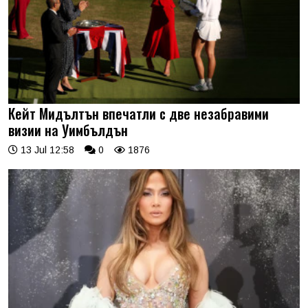
Кейт Мидълтън впечатли с две незабравими
визии на Уимбълдън
13 Jul 12:58
0
1876