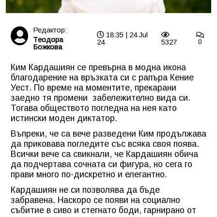
Редактор:
18:35 | 24 Jul
Tеодора
24
5327
0
Божкова
Ким Кардашиян се превърна в модна икона
благодарение на връзката си с рапъра Кение
Уест. По време на моментите, прекарани
заедно тя промени забележително вида си.
Тогава обществото погледна на нея като
истински моден диктатор.
Въпреки, че са вече разведени Ким продължава
да приковава погледите със всяка своя поява.
Всички вече са свикнали, че Кардашиян обича
да подчертава сочната си фигура, но сега го
прави много по-дискретно и елегантно.
Кардашиян не си позволява да бъде
забравена. Наскоро се появи на социално
събитие в сиво и стегнато боди, гарнирано от