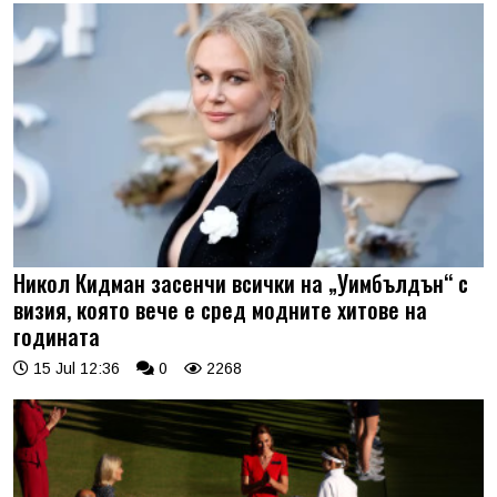
Никол Кидман засенчи всички на „Уимбълдън“ с
визия, която вече е сред модните хитове на
годината
15 Jul 12:36
0
2268