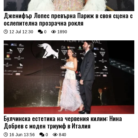
Дженифър Лопес превърна Париж в своя сцена с
ослепителна прозрачна рокля
12 Jul 12:30
0
1890
Булчинска естетика на червения килим: Нина
Добрев с моден триумф в Италия
16 Jun 13:56
0
840