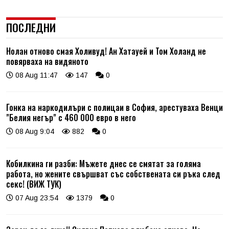
ПОСЛЕДНИ
Нолан отново смая Холивуд! Ан Хатауей и Том Холанд не
повярваха на видяното
08 Aug 11:47
147
0
Гонка на наркодилъри с полицаи в София, арестуваха Венци
"Белия негър" с 460 000 евро в него
08 Aug 9:04
882
0
Кобилкина ги разби: Мъжете днес се смятат за голяма
работа, но жените свършват със собствената си ръка след
секс! (ВИЖ ТУК)
07 Aug 23:54
1379
0