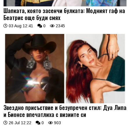
Шапката, която засенчи булката: Модният гаф на
Беатрис още буди смях
03 Aug 12:41
0
2345
Звездно присъствие и безупречен стил: Дуа Липа
и Бионсе впечатлиха с визиите си
26 Jul 12:22
0
903