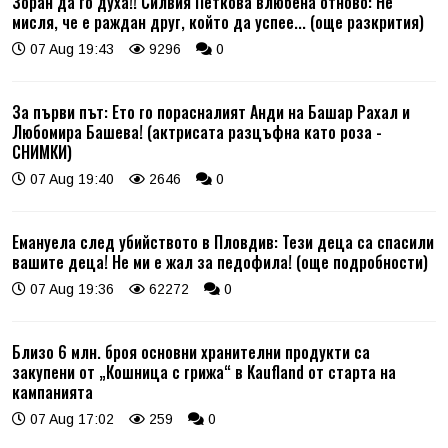
Зоран да го духа!! Силвия Петкова влюбена отново: Не
мисля, че е раждан друг, който да успее... (още разкрития)
07 Aug 19:43
9296
0
За първи път: Ето го порасналият Анди на Башар Рахал и
Любомира Башева! (актрисата разцъфна като роза -
СНИМКИ)
07 Aug 19:40
2646
0
Емануела след убийството в Пловдив: Тези деца са спасили
вашите деца! Не ми е жал за педофила! (още подробности)
07 Aug 19:36
62272
0
Близо 6 млн. броя основни хранителни продукти са
закупени от „Кошница с грижа“ в Kaufland от старта на
кампанията
07 Aug 17:02
259
0