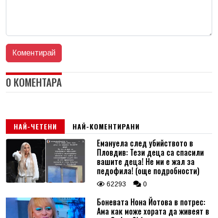
0 КОМЕНТАРА
НАЙ-ЧЕТЕНИ
НАЙ-КОМЕНТИРАНИ
Емануела след убийството в
Пловдив: Тези деца са спасили
вашите деца! Не ми е жал за
педофила! (още подробности)
62293
0
Боневата Нона Йотова в потрес:
Ама как може хората да живеят в