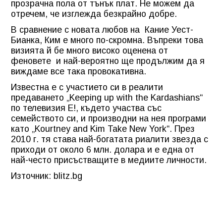
прозрачна пола от тънък плат. Не можем да
отречем, че изглежда безкрайно добре.
В сравнение с новата любов на Кание Уест-
Бианка, Ким е много по-скромна. Въпреки това
визията й бе много високо оценена от
феновете и най-вероятно ще продължим да я
виждаме все така провокативна.
Известна е с участието си в реалити
предаването „Keeping up with the Kardashians“
по телевизия E!, където участва със
семейството си, и производни на нея програми
като „Kourtney and Kim Take New York“. През
2010 г. тя става най-богатата риалити звезда с
приходи от около 6 млн. долара и е една от
най-често присъстващите в медиите личности.
Източник: blitz.bg