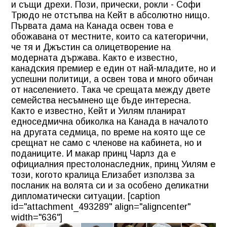
и същи дрехи. Пози, прически, рокли - Софи
Трюдо не отстъпва на Кейт в абсолютно нищо.
Първата дама на Канада освен това е
обожавана от местните, които са категорични,
че тя и Джъстин са олицетворение на
модерната държава. Както е известно,
канадския премиер е един от най-младите, но и
успешни политици, а освен това и много обичан
от населението. Така че срещата между двете
семейства несъмнено ще бъде интересна.
Както е известно, Кейт и Уилям планират
едноседмична обиколка на Канада в началото
на другата седмица, по време на която ще се
срещнат не само с членове на кабинета, но и
поданиците. И макар принц Чарлз да е
официалния престолонаследник, принц Уилям е
този, когото кралица Елизабет използва за
посланик на волята си и за особено деликатни
дипломатически ситуации. [caption
id="attachment_493289" align="aligncenter"
width="636"]