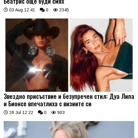
Беатрис още буди смях
03 Aug 12:41
0
2345
Звездно присъствие и безупречен стил: Дуа Липа
и Бионсе впечатлиха с визиите си
26 Jul 12:22
0
903