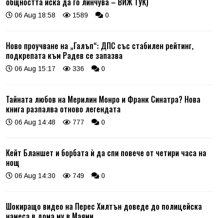
общността иска да го линчува – ВИЖ ТУК)
06 Aug 18:58
1589
0
Ново проучване на „Галъп“: ДПС със стабилен рейтинг,
подкрепата към Радев се запазва
06 Aug 15:17
336
0
Тайната любов на Мерилин Монро и Франк Синатра? Нова
книга разпалва отново легендата
06 Aug 14:48
777
0
Кейт Бланшет и борбата ѝ да спи повече от четири часа на
нощ
06 Aug 14:30
749
0
Шокиращо видео на Перес Хилтън доведе до полицейска
намеса в дома му в Маями