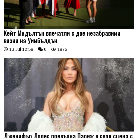
Кейт Мидълтън впечатли с две незабравими
визии на Уимбълдън
13 Jul 12:58
0
1876
Дженифър Лопес превърна Париж в своя сцена с