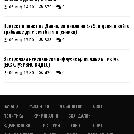
06 Aug 14:10
679
0
Протест в памет на Даяна, загинала на Е-79, в деня, в който
трябваше да е сватбата ѝ (снимки)
06 Aug 13:50
833
0
Застреляха мексикански инфлуенсър на живо в ТикТок
(ЕКСКЛУЗИВНО ВИДЕО)
06 Aug 13:30
420
0
НАЧАЛО
РАЗКРИТИЯ
ЛЮБОПИТНИ
СВЯТ
ПОЛИТИКА
КРИМИНАЛНИ
СКАНДАЛНИ
ЗДРАВОСЛОВНО
ИСТОРИЯ
КИНО
СПОРТ