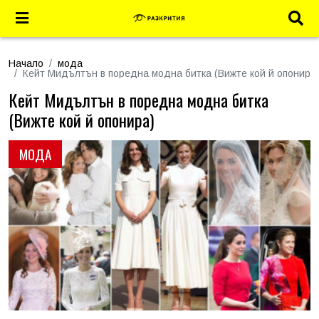
Начало
мода
Кейт Мидълтън в поредна модна битка (Вижте кой й опонира
Кейт Мидълтън в поредна модна битка
(Вижте кой й опонира)
МОДА