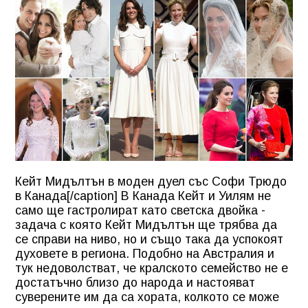
Кейт Мидълтън в моден дуел със Софи Трюдо
в Канада[/caption] В Канада Кейт и Уилям не
само ще гастролират като светска двойка -
задача с която Кейт Мидълтън ще трябва да
се справи на ниво, но и също така да успокоят
духовете в региона. Подобно на Австралия и
тук недоволстват, че кралското семейство не е
достатъчно близо до народа и настояват
суверените им да са хората, колкото се може