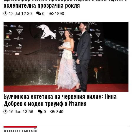
ослепителна прозрачна рокля
12 Jul 12:30
0
1890
Булчинска естетика на червения килим: Нина
Добрев с моден триумф в Италия
16 Jun 13:56
0
840
КОМЕНТИРАЙ