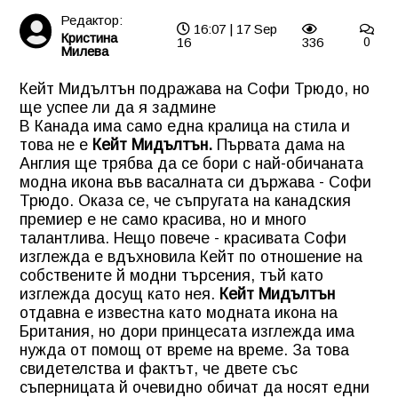
Редактор:
16:07 | 17 Sep
Кристина
16
336
0
Милева
Кейт Мидълтън подражава на Софи Трюдо, но
ще успее ли да я задмине
В Канада има само една кралица на стила и
това не е
Кейт Мидълтън.
Първата дама на
Англия ще трябва да се бори с най-обичаната
модна икона във васалната си държава - Софи
Трюдо. Оказа се, че съпругата на канадския
премиер е не само красива, но и много
талантлива. Нещо повече - красивата Софи
изглежда е вдъхновила Кейт по отношение на
собствените й модни търсения, тъй като
изглежда досущ като нея.
Кейт Мидълтън
отдавна е известна като модната икона на
Британия, но дори принцесата изглежда има
нужда от помощ от време на време. За това
свидетелства и фактът, че двете със
съперницата й очевидно обичат да носят едни