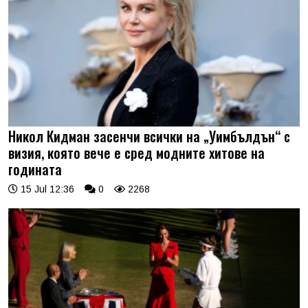
Никол Кидман засенчи всички на „Уимбълдън“ с
визия, която вече е сред модните хитове на
годината
15 Jul 12:36
0
2268