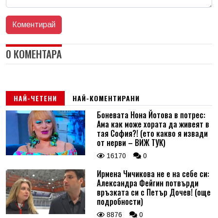
0 КОМЕНТАРА
НАЙ-ЧЕТЕНИ
НАЙ-КОМЕНТИРАНИ
Боневата Нона Йотова в потрес:
Ама как може хората да живеят в
тая София?! (ето какво я извади
от нерви – ВИЖ ТУК)
16170
0
Ирмена Чичикова не е на себе си:
Александра Фейгин потвърди
връзката си с Петър Дочев! (още
подробности)
8876
0