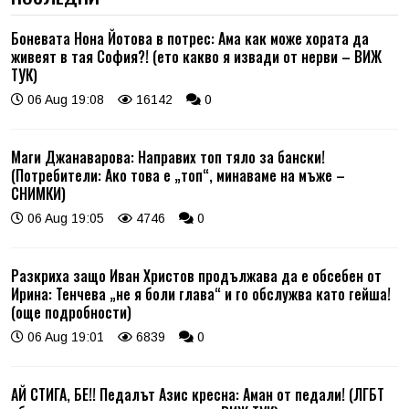
Боневата Нона Йотова в потрес: Ама как може хората да
живеят в тая София?! (ето какво я извади от нерви – ВИЖ
ТУК)
06 Aug 19:08
16142
0
Маги Джанаварова: Направих топ тяло за бански!
(Потребители: Ако това е „топ“, минаваме на мъже –
СНИМКИ)
06 Aug 19:05
4746
0
Разкриха защо Иван Христов продължава да е обсебен от
Ирина: Тенчева „не я боли глава“ и го обслужва като гейша!
(още подробности)
06 Aug 19:01
6839
0
АЙ СТИГА, БЕ!! Педалът Азис кресна: Аман от педали! (ЛГБТ