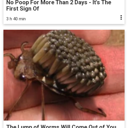
No Poop For More Than 2 Days - It's The
First Sign Of
3 h 40 min
The Lump of Worms Will Come Out of You