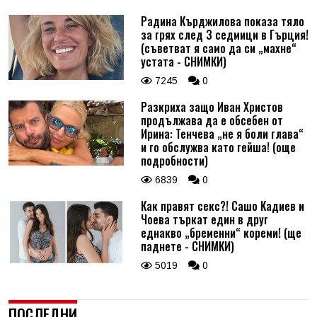
Радина Кърджилова показа тяло
за грях след 3 седмици в Гърция!
(съветват я само да си „махне“
устата - СНИМКИ)
7245
0
Разкриха защо Иван Христов
продължава да е обсебен от
Ирина: Тенчева „не я боли глава“
и го обслужва като гейша! (още
подробности)
6839
0
Как правят секс?! Сашо Кадиев и
Чоева търкат един в друг
еднакво „бременни“ кореми! (ще
паднете - СНИМКИ)
5019
0
ПОСЛЕДНИ