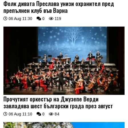
Фолк дивата Преслава унизи охранител пред
препълнен клуб във Варна
06 Aug 11:30
0
119
Прочутият оркестър на Джузепе Верди
завладява шест български града през август
06 Aug 11:10
0
84