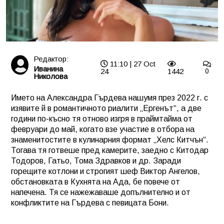
Редактор:
11:10 | 27 Oct
Иванина
24
1442
0
Николова
Името на Александра Гърдева нашумя през 2022 г. с
изявите й в романтичното риалити „Ергенът“, а две
години по-късно тя отново изгря в праймтайма от
февруари до май, когато взе участие в отбора на
знаменитостите в кулинарния формат „Хелс Китчън“.
Тогава тя готвеше пред камерите, заедно с Китодар
Тодоров, Гатьо, Тома Здравков и др. Заради
горещите котлони и строгият шеф Виктор Ангелов,
обстановката в Кухнята на Ада, бе повече от
напечена. Тя се нажежаваше допълнително и от
конфликтите на Гърдева с певицата Бони.