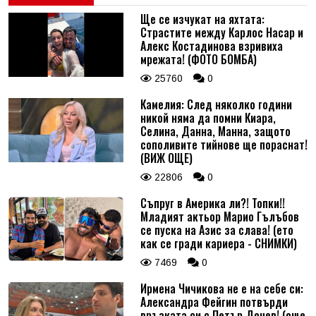
Ще се изчукат на яхтата:
Страстите между Карлос Насар и
Алекс Костадинова взривиха
мрежата! (ФОТО БОМБА)
25760
0
Камелия: След няколко години
никой няма да помни Киара,
Селина, Данна, Манна, защото
сополивите тийнове ще пораснат!
(ВИЖ ОЩЕ)
22806
0
Съпруг в Америка ли?! Топки!!
Младият актьор Марио Гълъбов
се пуска на Азис за слава! (ето
как се гради кариера - СНИМКИ)
7469
0
Ирмена Чичикова не е на себе си:
Александра Фейгин потвърди
връзката си с Петър Дочев! (още