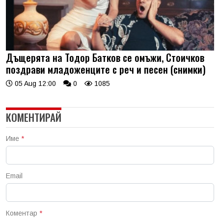
Дъщерята на Тодор Батков се омъжи, Стоичков
поздрави младоженците с реч и песен (снимки)
05 Aug 12:00
0
1085
КОМЕНТИРАЙ
Име
*
Email
Коментар
*