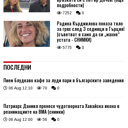
подробности)
7252
0
Радина Кърджилова показа тяло
за грях след 3 седмици в Гърция!
(съветват я само да си „махне“
устата - СНИМКИ)
5775
0
ПОСЛЕДНИ
Пием блудкаво кафе за луди пари в българските заведения
06 Aug 12:10
70
0
Патриарх Даниил пренесе чудотворната Хавайска икона в
реанимациите на ВМА (снимки)
06 Aug 12:00
56
0