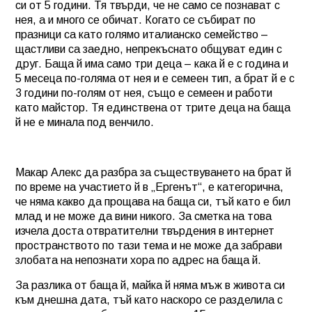
си от 5 години. Тя твърди, че не само се познават с
нея, а и много се обичат. Когато се събират по
празници са като голямо италианско семейство –
щастливи са заедно, непрекъснато общуват един с
друг. Баща й има само три деца – кака й е с година и
5 месеца по-голяма от нея и е семеен тип, а брат й е с
3 години по-голям от нея, също е семеен и работи
като майстор. Тя единствена от трите деца на баща
й не е минала под венчило.
Макар Алекс да разбра за съществуването на брат й
по време на участието й в „Ергенът“, е категорична,
че няма какво да прощава на баща си, тъй като е бил
млад и не може да вини никого. За сметка на това
изчела доста отвратителни твърдения в интернет
пространството по тази тема и не може да забрави
злобата на непознати хора по адрес на баща й.
За разлика от баща й, майка й няма мъж в живота си
към днешна дата, тъй като наскоро се разделила с