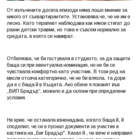
От излъчените досега епизоди няма лошо мнение за
никого от съквартирантите. Установява че, че не им е
лесно. Като терапевт наблюдава как някои стигат до
разни детски травми, но това е съвсем нормално за
средата, в която се намират.
Отбелязва, че би гостувала в студиото, за да защити
баща си при евентуална номинация, но не би се
чувствала комфортно като участник. В този ред на
мисли отсича категорично, че не би влязла, та дори
да е с баща й в Къщата. Ако обаче я поканят във
„ВИП Брадър“, можело и да склони при определени
условия.
Не крие, че останала изненадана, когато баща й, й
споделил, че си е пуснал документи за участие в
кастинга на „Биг Брадър". Казал й , че вече е направил