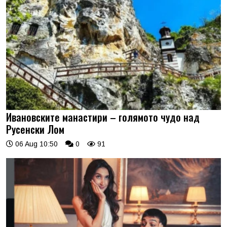
Ивановските манастири – голямото чудо над
Русенски Лом
06 Aug 10:50
0
91