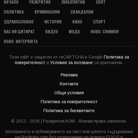
НАЧАЛО
РАЗКРИТИЯ
ЛЮБОПИТНИ
СВЯТ
ПОЛИТИКА
КРИМИНАЛНИ
СКАНДАЛНИ
ЗДРАВОСЛОВНО
ИСТОРИЯ
КИНО
СПОРТ
НАС НИ ЦИТИРАТ
ВИДЕО
МОДА
НОВО: СНИМКИ!
НОВО: ИНТЕРВЮТА
Този сайт е защитен от reCAPTCHA и Google
Политика за
поверителност
и
Условия за ползване
са приложени.
Реклама
Контакти
Общи условия
Политика за поверителност
Политика за бисквитките
© 2013 - 2026 | Разкрития.КОМ - Всички права запазени.
зползването и публикуването на част или цялото съдържание
на Razkritia.com без разрешение на Асмара ЕООД е