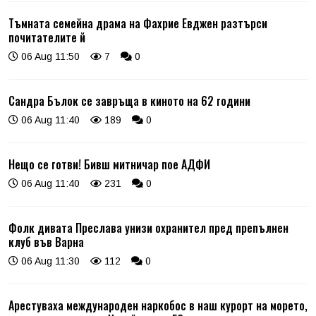
Тъмната семейна драма на Фахрие Евджен разтърси
почитателите й
06 Aug 11:50
7
0
Сандра Бълок се завръща в киното на 62 години
06 Aug 11:40
189
0
Нещо се готви! Бивш митничар пое АДФИ
06 Aug 11:40
231
0
Фолк дивата Преслава унизи охранител пред препълнен
клуб във Варна
06 Aug 11:30
112
0
Арестуваха международен наркобос в наш курорт на морето,