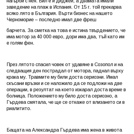
нагърби с нея. Бил е и диджей, а двамата имали
заведение на плаж в Испания. От 15 г. той прекарва
всяко лято в България. Върти бизнес на нашето
Черноморие – последно имал две фреш
барчета. За сметка на това е истина твърдението, че
има мотор за 40 000 евро, дори има два, тъй като им
е голям фен.
През лятото спасил човек от удавяне в Созопол и на
следващия ден пострадал от мотора, паднал върху
крака му. Травмите му били доста сериозни. Имал
скъсани връзки и се наложило да се подложи на две
операции, в резултат на което изкарал доста време в
болница. Положението му било доста сериозно, а
Гърдева смятала, че ще се откаже от влизането си в
риалитито.
Бащата на Александра Гърдева има жена в живота