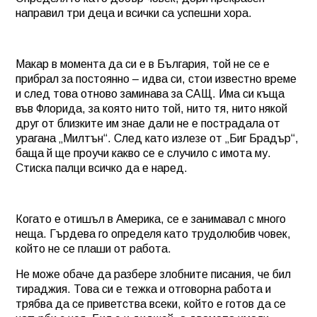
направил три деца и всички са успешни хора.
Макар в момента да си е в България, той не се е
прибрал за постоянно – идва си, стои известно време
и след това отново заминава за САЩ. Има си къща
във Флорида, за която нито той, нито тя, нито някой
друг от близките им знае дали не е пострадала от
урагана „Милтън“. След като излезе от „Биг Брадър“,
баща й ще проучи какво се е случило с имота му.
Стиска палци всичко да е наред.
Когато е отишъл в Америка, се е занимавал с много
неща. Гърдева го определя като трудолюбив човек,
който не се плаши от работа.
Не може обаче да разбере злобните писания, че бил
тираджия. Това си е тежка и отговорна работа и
трябва да се приветства всеки, който е готов да се