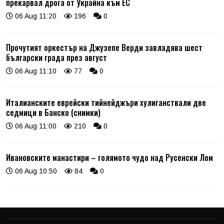
прекарвал дрога от Украйна към ЕС
06 Aug 11:20
196
0
Прочутият оркестър на Джузепе Верди завладява шест
български града през август
06 Aug 11:10
77
0
Италианските еврейски тийнейджъри хулиганствали две
седмици в Банско (снимки)
06 Aug 11:00
210
0
Ивановските манастири – голямото чудо над Русенски Лом
06 Aug 10:50
84
0