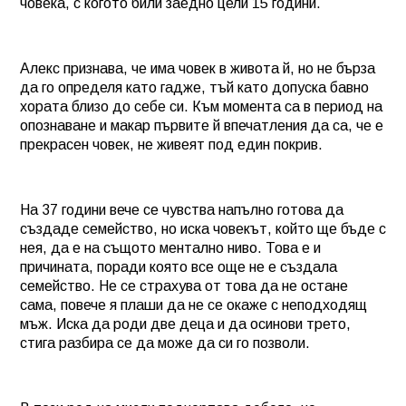
човека, с когото били заедно цели 15 години.
Алекс признава, че има човек в живота й, но не бърза
да го определя като гадже, тъй като допуска бавно
хората близо до себе си. Към момента са в период на
опознаване и макар първите й впечатления да са, че е
прекрасен човек, не живеят под един покрив.
На 37 години вече се чувства напълно готова да
създаде семейство, но иска човекът, който ще бъде с
нея, да е на същото ментално ниво. Това е и
причината, поради която все още не е създала
семейство. Не се страхува от това да не остане
сама, повече я плаши да не се окаже с неподходящ
мъж. Иска да роди две деца и да осинови трето,
стига разбира се да може да си го позволи.