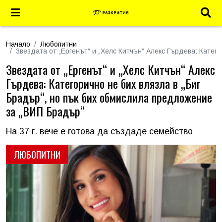
Начало
Любопитни
Звездата от „Ергенът“ и „Хелс Китчън“ Алекс Гърдева: Катег
Звездата от „Ергенът“ и „Хелс Китчън“ Алекс
Гърдева: Категорично не бих влязла в „Биг
Брадър“, но пък бих обмислила предложение
за „ВИП Брадър“
На 37 г. вече е готова да създаде семейство
ЛЮБОПИТНИ