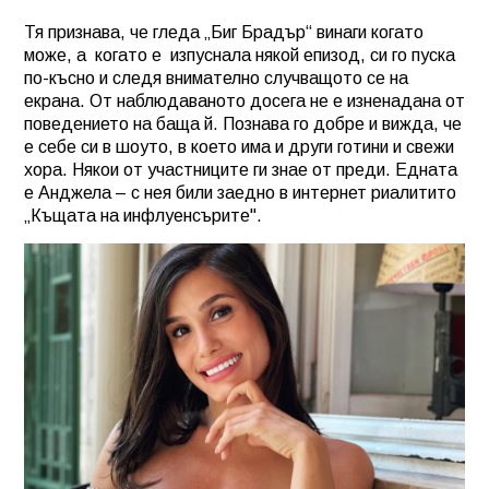
Тя признава, че гледа „Биг Брадър“ винаги когато
може, а
когато е
изпуснала някой епизод, си го пуска
по-късно и следя внимателно случващото се на
екрана. От наблюдаваното досега не е изненадана от
поведението на баща й. Познава го добре и вижда, че
е себе си в шоуто, в което има и други готини и свежи
хора. Някои от участниците ги знае от преди. Едната
е Анджела – с нея били заедно в интернет риалитито
„Къщата на инфлуенсърите".