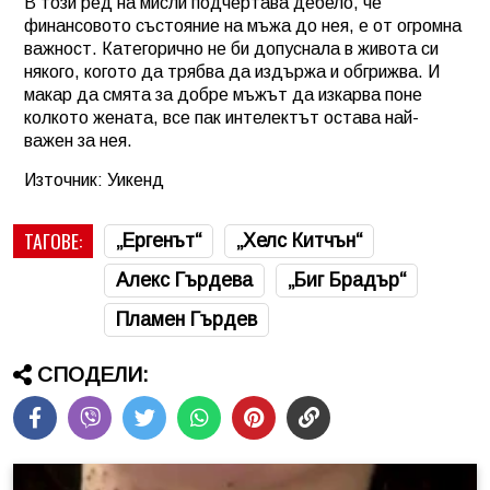
В този ред на мисли подчертава дебело, че
финансовото състояние на мъжа до нея, е от огромна
важност. Категорично не би допуснала в живота си
някого, когото да трябва да издържа и обгрижва. И
макар да смята за добре мъжът да изкарва поне
колкото жената, все пак интелектът остава най-
важен за нея.
Източник: Уикенд
ТАГОВЕ:
„Ергенът“
„Хелс Китчън“
Алекс Гърдева
„Биг Брадър“
Пламен Гърдев
СПОДЕЛИ: