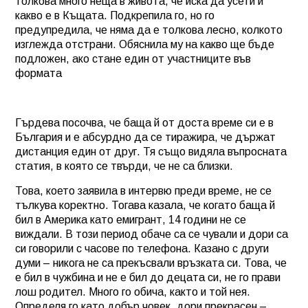
толкова много неща в живота, че иска да усети и
какво е в Къщата. Подкрепила го, но го
предупредила, че няма да е толкова лесно, колкото
изглежда отстрани. Обяснила му на какво ще бъде
подложен, ако стане един от участниците във
формата
Гърдева посочва, че баща й от доста време си е в
България и е абсурдно да се тиражира, че държат
дистанция един от друг. Тя също видяла въпросната
статия, в която се твърди, че не са близки.
Това, което заявила в интервю преди време, не се
тълкува коректно. Тогава казала, че когато баща й
бил в Америка като емигрант, 14 години не се
виждали. В този период обаче са се чували и дори са
си говорили с часове по телефона. Казано с други
думи – никога не са прекъсвали връзката си. Това, че
е бил в чужбина и не е бил до децата си, не го прави
лош родител. Много го обича, както и той нея.
Определя го като добър човек, дори прекрасен –