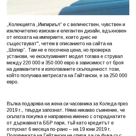
„Колекцията „Импириъл“ е с величествен, чувствен и
изключително изискан и елегантен дизайн, вдъхновен
от епохата на империите, които днес не
съществуват", четем в описанието на сайта на
„Шопар”. Там не е посочена цена, но проверка
установи, че ексклузивният модел тогава е струвал
между 220 000 и 350 000 евро в зависимост от броя
на диамантите и използваните скъпоценност този,
който получава метресата на Гайтански, е за 250 000
евро.
Вълка подарява на жена си часовника за Коледа през
2019 г., твърди запознат. Няма никакво съмнение, че
скъпата покупка е направена именно с откраднатите
от държавната ББР пари, тъй като кредитът е
отпуснат 6 месеца по-рано – на 19 юни 2019 г.
Половинката на Гайтански не спира да се фука със