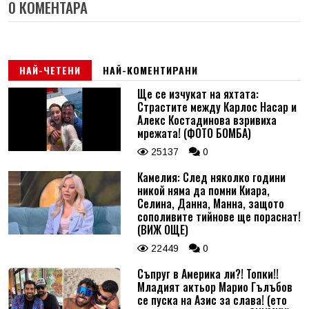
0 КОМЕНТАРА
НАЙ-ЧЕТЕНИ
НАЙ-КОМЕНТИРАНИ
Ще се изчукат на яхтата:
Страстите между Карлос Насар и
Алекс Костадинова взривиха
мрежата! (ФОТО БОМБА)
25137
0
Камелия: След няколко години
никой няма да помни Киара,
Селина, Данна, Манна, защото
сополивите тийнове ще пораснат!
(ВИЖ ОЩЕ)
22449
0
Съпруг в Америка ли?! Топки!!
Младият актьор Марио Гълъбов
се пуска на Азис за слава! (ето