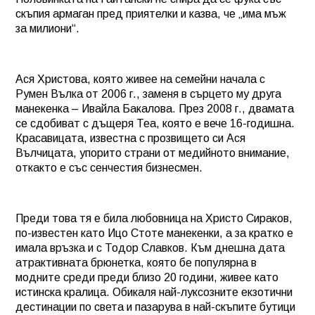
скъпия армаган пред приятелки и казва, че „има мъж
за милиони“.
Ася Христова, която живее на семейни начала с
Румен Вълка от 2006 г., заменя в сърцето му друга
манекенка – Ивайла Бакалова. През 2008 г., двамата
се сдобиват с дъщеря Теа, която е вече 16-годишна.
Красавицата, известна с прозвището си Ася
Вълчицата, упорито страни от медийното внимание,
откакто е със сенчестия бизнесмен.
Преди това тя е била любовница на Христо Сираков,
по-известен като Ицо Стоте манекенки, а за кратко е
имала връзка и с Тодор Славков. Към днешна дата
атрактивната брюнетка, която бе популярна в
модните среди преди близо 20 години, живее като
истинска кралица. Обикаля най-луксозните екзотични
дестинации по света и пазарува в най-скъпите бутици