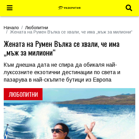
Начало
Любопитни
Жената на Румен Вълка се хвали, че има „мъж за милиони“
Жената на Румен Вълка се хвали, че има
„мъж за милиони“
Към днешна дата не спира да обикаля най-
луксозните екзотични дестинации по света и
пазарува в най-скъпите бутици из Европа
ЛЮБОПИТНИ