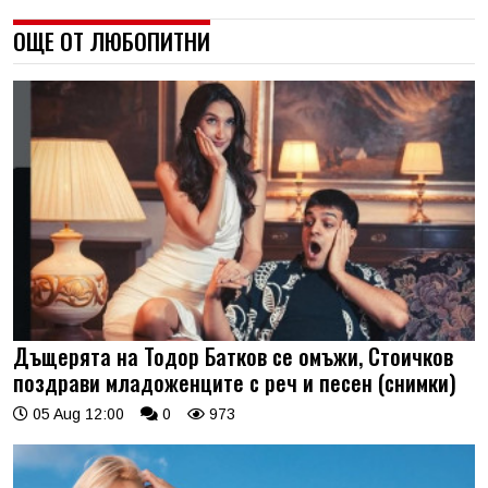
ОЩЕ ОТ ЛЮБОПИТНИ
Дъщерята на Тодор Батков се омъжи, Стоичков
поздрави младоженците с реч и песен (снимки)
05 Aug 12:00
0
973