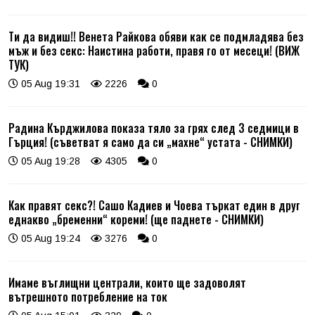
Ти да видиш!! Венета Райкова обяви как се подмладява без
мъж и без секс: Наистина работи, правя го от месеци! (ВИЖ
ТУК)
05 Aug 19:31
2226
0
Радина Кърджилова показа тяло за грях след 3 седмици в
Гърция! (съветват я само да си „махне“ устата - СНИМКИ)
05 Aug 19:28
4305
0
Как правят секс?! Сашо Кадиев и Чоева търкат един в друг
еднакво „бременни“ кореми! (ще паднете - СНИМКИ)
05 Aug 19:24
3276
0
Имаме въглищни централи, които ще задоволят
вътрешното потребление на ток