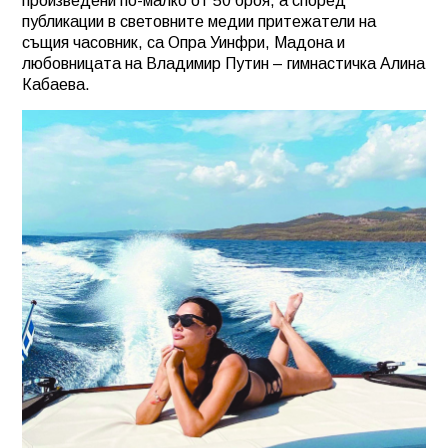
произведени по-малко от 50 броя, а според
публикации в световните медии притежатели на
същия часовник, са Опра Уинфри,
Мадона и
любовницата на Владимир Путин – гимнастичка Алина
Кабаева.