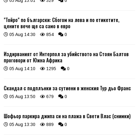
05 Aug 15:01
329
0
"Тойро" по български: Сбогом на лева и по етикетите,
цените вече ще са само в евро
05 Aug 14:30
854
0
Издирваният от Интерпол за убийството на Стоян Балтов
проговори от Южна Африка
05 Aug 14:10
1295
0
Скандал с подплънки за сутиени в женския Тур дьо Франс
05 Aug 13:50
679
0
Шофьор паркира джипа си на плажа в Свети Влас (снимки)
05 Aug 13:30
889
0