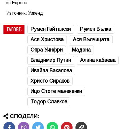
из Европа.
Източник: Уикенд
ТАГОВЕ:
Румен Гайтански
Румен Вълка
Ася Христова
Ася Вълчицата
Опра Уинфри
Мадона
Владимир Путин
Алина кабаева
Ивайла Бакалова
Христо Сираков
Ицо Стоте манекенки
Тодор Славков
СПОДЕЛИ: