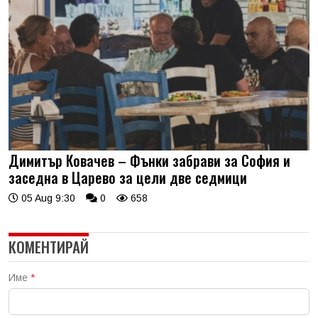
Димитър Ковачев – Фънки забрави за София и
заседна в Царево за цели две седмици
05 Aug 9:30
0
658
КОМЕНТИРАЙ
Име
*