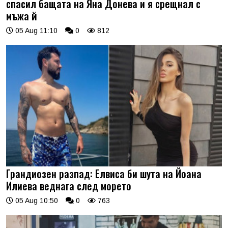
спасил бащата на Яна Донева и я срещнал с
мъжа й
05 Aug 11:10
0
812
Грандиозен разпад: Елвиса би шута на Йоана
Илиева веднага след морето
05 Aug 10:50
0
763