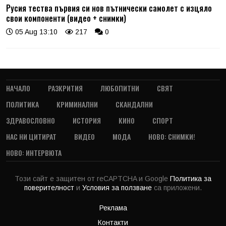
Русия тества първия си нов пътнически самолет с изцяло
свои компоненти (видео + снимки)
05 Aug 13:10
217
0
НАЧАЛО
РАЗКРИТИЯ
ЛЮБОПИТНИ
СВЯТ
ПОЛИТИКА
КРИМИНАЛНИ
СКАНДАЛНИ
ЗДРАВОСЛОВНО
ИСТОРИЯ
КИНО
СПОРТ
НАС НИ ЦИТИРАТ
ВИДЕО
МОДА
НОВО: СНИМКИ!
НОВО: ИНТЕРВЮТА
Този сайт е защитен от reCAPTCHA и Google
Политика за
поверителност
и
Условия за ползване
са приложени.
Реклама
Контакти