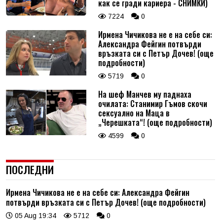
как се гради кариера - СНИМКИ)
7224
0
Ирмена Чичикова не е на себе си:
Александра Фейгин потвърди
връзката си с Петър Дочев! (още
подробности)
5719
0
На шеф Манчев му паднаха
очилата: Станимир Гъмов скочи
сексуално на Маца в
„Черешката“! (още подробности)
4599
0
ПОСЛЕДНИ
Ирмена Чичикова не е на себе си: Александра Фейгин
потвърди връзката си с Петър Дочев! (още подробности)
05 Aug 19:34
5712
0