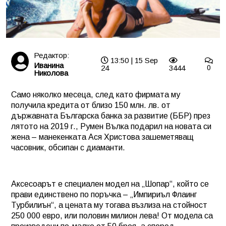
Редактор:
13:50 | 15 Sep
Иванина
24
3444
0
Николова
Само няколко месеца, след като фирмата му
получила кредита от близо 150 млн. лв. от
държавната Българска банка за развитие (ББР) през
лятото на 2019 г., Румен Вълка подарил на новата си
жена – манекенката Ася Христова зашеметяващ
часовник, обсипан с диаманти.
Аксесоарът е специален модел на „Шопар“, който се
прави единствено по поръчка – „Импириъл Флаинг
Турбилиън“, а цената му тогава възлиза на стойност
250 000 евро, или половин милион лева! От модела са