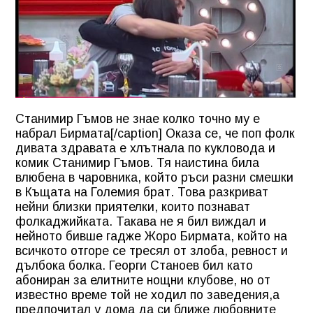
Станимир Гъмов не знае колко точно му е
набрал Бирмата[/caption] Оказа се, че поп фолк
дивата здравата е хлътнала по кукловода и
комик Станимир Гъмов. Тя наистина била
влюбена в чаровника, който ръси разни смешки
в Къщата на Големия брат. Това разкриват
нейни близки приятелки, които познават
фолкаджийката. Такава не я бил виждал и
нейното бивше гадже Жоро Бирмата, който на
всичкото отгоре се тресял от злоба, ревност и
дълбока болка. Георги Станоев бил като
абониран за елитните нощни клубове, но от
известно време той не ходил по заведения,а
предпочитал у дома да си ближе любовните