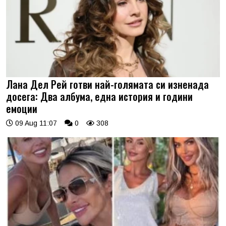
Лана Дел Рей готви най-голямата си изненада
досега: Два албума, една история и години
емоции
09 Aug 11:07
0
308