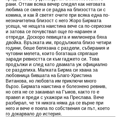
рани. Оттам всяка вечер следял как неговата
любима се смее и се радва на близостта си с
комика, и как й светят очите при всяка една по-
незначителна близост с него Жоро Бирмата
усеща, че нещата наистина вече са по-сериозни
и затова се почувствал още по-наранен и
отпреди. Доскоро певицата и милионера бяха
двойка. Връзката им, продължила близо четири
години, беше белязана с раздели, събирания и
чутовни мелета, които богаташа спрягаше
заради ревността си към гаджето си. Това
продължи и след като двамата уж официално
се разделиха. Малката Бирма си хвана за
любовница бившата на Благо-Христина
Витанова, но любовта им приключи много
бързо. Бирмата наистина е болезнено ревнив,
но сега не се заканвал на Гъмов, както го е
правел и преди с ухажори на Преслава. Вече
разбирал, че тя никога няма да се върне при
него и вече е поела по собствения си път, което
го докарвало до истерия.