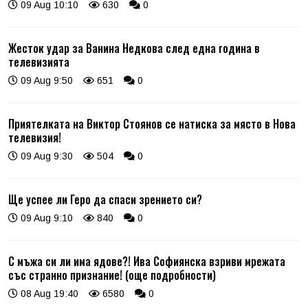
09 Aug 10:10
630
0
Жесток удар за Ванина Недкова след една година в
телевизията
09 Aug 9:50
651
0
Приятелката на Виктор Стоянов се натиска за място в Нова
телевизия!
09 Aug 9:30
504
0
Ще успее ли Геро да спаси зрението си?
09 Aug 9:10
840
0
С мъжа си ли има ядове?! Ива Софиянска взриви мрежата
със странно признание! (още подробности)
08 Aug 19:40
6580
0