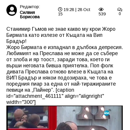
Редактор:
19:28 | 28 Oct
Силвия
15
539
0
Борисова
Станимир Гъмов не знае какво му крои Жоро
Бирмата като излезе от Къщата на Вип
Брадър!
Жоро Бирмата е изпаднал в дълбока депресия.
Любимият на Преслава не може да се събере
от злоба и яр тоост, заради това, което ги
върши неговата бивша приятелка. Поп фолк
дивата
Преслава
отново влезе в Къщата на
ВИП Брадър
и някои подозираха, че това е
поредния пиар за една от най-тиражираните
певици на „Пайнер”. [caption
id="attachment_461111" align="alignright"
width="300"]