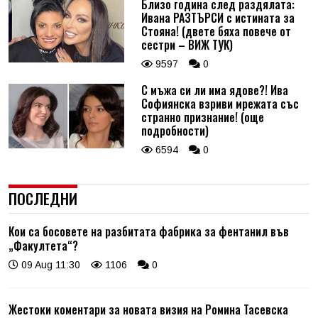
Близо година след раздялата:
Ивана РАЗТЪРСИ с истината за
Стояна! (двете бяха повече от
сестри – ВИЖ ТУК)
9597
0
С мъжа си ли има ядове?! Ива
Софиянска взриви мрежата със
странно признание! (още
подробности)
6594
0
ПОСЛЕДНИ
Кои са босовете на разбитата фабрика за фентанил във
„Факултета“?
09 Aug 11:30
1106
0
Жестоки коментари за новата визия на Ромина Тасевска