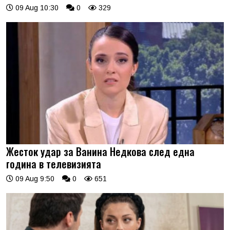
09 Aug 10:30
0
329
Жесток удар за Ванина Недкова след една
година в телевизията
09 Aug 9:50
0
651