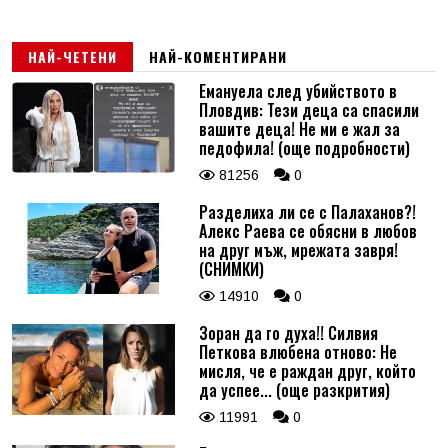
НАЙ-ЧЕТЕНИ
НАЙ-КОМЕНТИРАНИ
Емануела след убийството в
Пловдив: Тези деца са спасили
вашите деца! Не ми е жал за
педофила! (още подробности)
81256
0
Разделиха ли се с Палаханов?!
Алекс Раева се обясни в любов
на друг мъж, мрежата завря!
(СНИМКИ)
14910
0
Зоран да го духа!! Силвия
Петкова влюбена отново: Не
мисля, че е раждан друг, който
да успее... (още разкрития)
11991
0