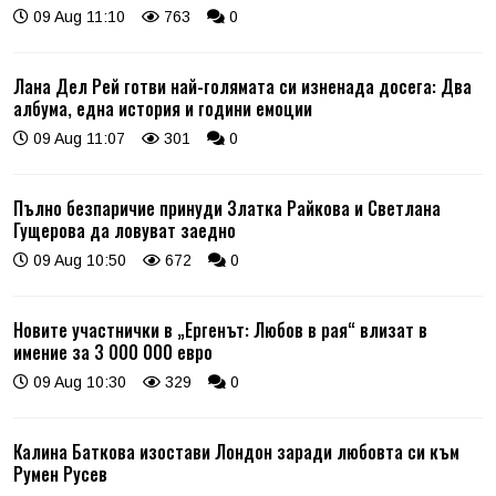
09 Aug 11:10
763
0
Лана Дел Рей готви най-голямата си изненада досега: Два
албума, една история и години емоции
09 Aug 11:07
301
0
Пълно безпаричие принуди Златка Райкова и Светлана
Гущерова да ловуват заедно
09 Aug 10:50
672
0
Новите участнички в „Ергенът: Любов в рая“ влизат в
имение за 3 000 000 евро
09 Aug 10:30
329
0
Калина Баткова изостави Лондон заради любовта си към
Румен Русев