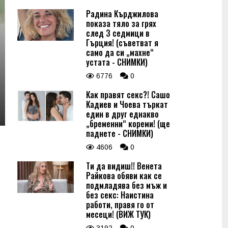
Радина Кърджилова
показа тяло за грях
след 3 седмици в
Гърция! (съветват я
само да си „махне“
устата - СНИМКИ)
6776
0
Как правят секс?! Сашо
Кадиев и Чоева търкат
един в друг еднакво
„бременни“ кореми! (ще
паднете - СНИМКИ)
4606
0
Ти да видиш!! Венета
Райкова обяви как се
подмладява без мъж и
без секс: Наистина
работи, правя го от
месеци! (ВИЖ ТУК)