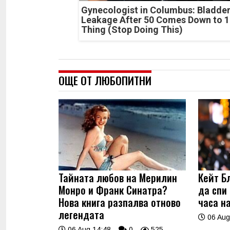
Gynecologist in Columbus: Bladde
Leakage After 50 Comes Down to 1
Thing (Stop Doing This)
ОЩЕ ОТ ЛЮБОПИТНИ
Тайната любов на Мерилин
Кейт Б
Монро и Франк Синатра?
да спи
Нова книга разпалва отново
часа н
легендата
06 Aug
06 Aug 14:48
0
525