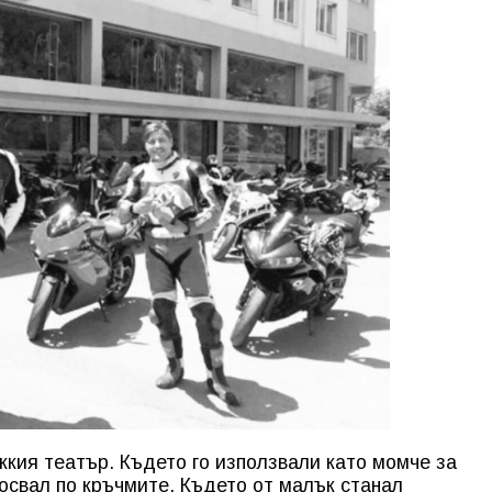
кия театър. Където го използвали като момче за
хосвал по кръчмите. Където от малък станал