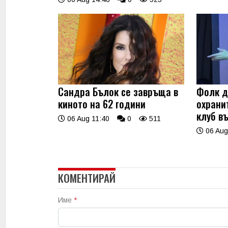
Сандра Бълок се завръща в
Фолк д
киното на 62 години
охрани
клуб в
06 Aug 11:40
0
511
06 Aug
КОМЕНТИРАЙ
Име
*