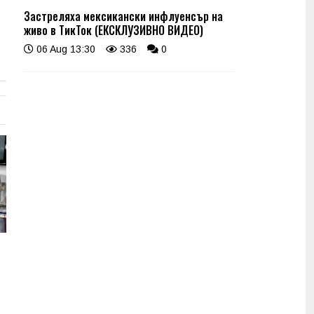
Застреляха мексикански инфлуенсър на
живо в ТикТок (ЕКСКЛУЗИВНО ВИДЕО)
06 Aug 13:30
336
0