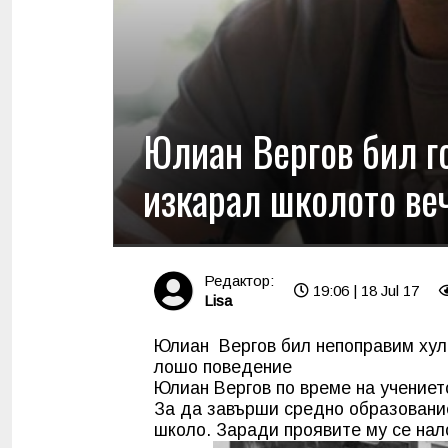
Юлиан Вергов бил г
изкарал школото ве
Редактор:
19:06 | 18 Jul 17
Lisa
Юлиан Вергов бил непоправим хули
лошо поведение
Юлиан Вергов по време на учението
За да завърши средно образование
школо. Заради проявите му се нал