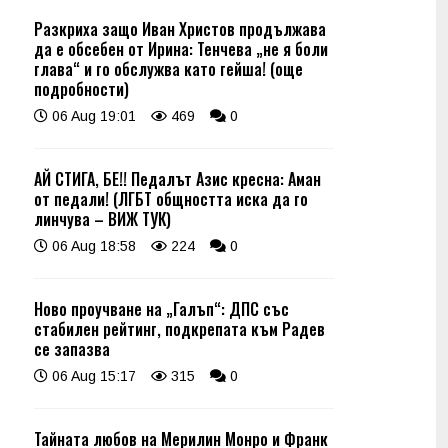
Разкриха защо Иван Христов продължава
да е обсебен от Ирина: Тенчева „не я боли
глава“ и го обслужва като гейша! (още
подробности)
06 Aug 19:01
469
0
АЙ СТИГА, БЕ!! Педалът Азис кресна: Аман
от педали! (ЛГБТ общността иска да го
линчува – ВИЖ ТУК)
06 Aug 18:58
224
0
Ново проучване на „Галъп“: ДПС със
стабилен рейтинг, подкрепата към Радев
се запазва
06 Aug 15:17
315
0
Тайната любов на Мерилин Монро и Франк