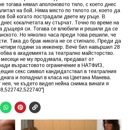
че тогава нямал аполоновото тяло, с което днес
алитал на бой. Няма място по тялото си, което да
ов бой когато пострадали двете му ръце. В
о днес кокалчетата му стърчат. Точно по време на
на дъщеря си. Тогава се влюбили и решили да се
нското. Но няколко часа преди това решили, че
сти. Така до брак никога не се стигнало. Преди да
четири години за инженер. Вече бил навършил 28
робва в академията за театрално майсторство.
с месеци не му продумала, предават от
аради възрастовото ограничение в НАТФИЗ,
дещия секс символ кандидатствал в театралния
днага и попаднал в класа на Цветана Манева.
 нея, че където видел нейна снимка винаги я
38,522742,522740"]