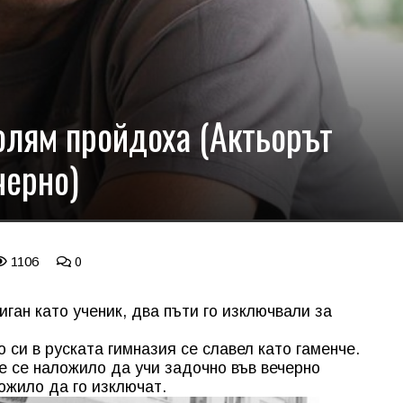
олям пройдоха (Актьорът
черно)
1106
0
ган като ученик, два пъти го изключвали за
 си в руската гимназия се славел като гаменче.
 се наложило да учи задочно във вечерно
ожило да го изключат.