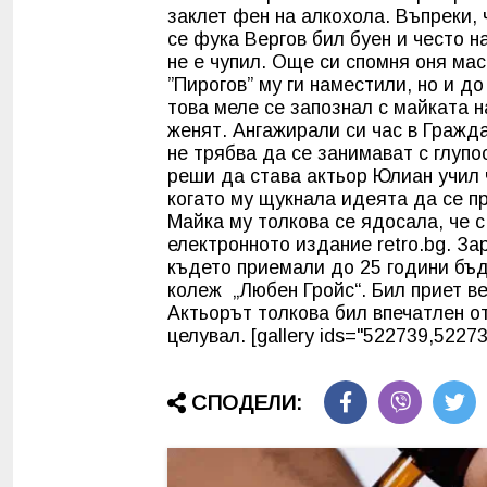
заклет фен на алкохола. Въпреки, 
се фука Вергов бил буен и често н
не е чупил. Още си спомня оня мас
”Пирогов” му ги наместили, но и д
това меле се запознал с майката 
женят. Ангажирали си час в Гражда
не трябва да се занимават с глупо
реши да става актьор Юлиан учил 
когато му щукнала идеята да се п
Майка му толкова се ядосала, че 
електронното издание retro.bg. З
където приемали до 25 години бъ
колеж „Любен Гройс“. Бил приет ве
Актьорът толкова бил впечатлен от
целувал. [gallery ids="522739,5227
СПОДЕЛИ: