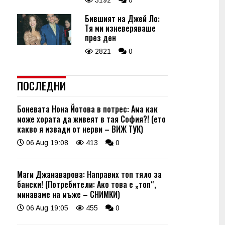
3192
0
Бившият на Джей Ло:
Тя ми изневеряваше
през ден
2821
0
ПОСЛЕДНИ
Боневата Нона Йотова в потрес: Ама как
може хората да живеят в тая София?! (ето
какво я извади от нерви – ВИЖ ТУК)
06 Aug 19:08
413
0
Маги Джанаварова: Направих топ тяло за
бански! (Потребители: Ако това е „топ“,
минаваме на мъже – СНИМКИ)
06 Aug 19:05
455
0