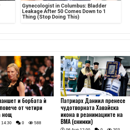
r
Gynecologist in Columbus: Bladder
Leakage After 50 Comes Down to 1
Thing (Stop Doing This)
ланшет и борбата ѝ
Патриарх Даниил пренесе
 повече от четири
чудотворната Хавайска
а нощ
икона в реанимациите на
ВМА (снимки)
 14:30
0
588
06 Aug 12:00
0
203