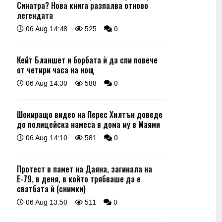
Синатра? Нова книга разпалва отново
легендата
06 Aug 14:48
525
0
Кейт Бланшет и борбата ѝ да спи повече
от четири часа на нощ
06 Aug 14:30
588
0
Шокиращо видео на Перес Хилтън доведе
до полицейска намеса в дома му в Маями
06 Aug 14:10
581
0
Протест в памет на Даяна, загинала на
Е-79, в деня, в който трябваше да е
сватбата ѝ (снимки)
06 Aug 13:50
511
0