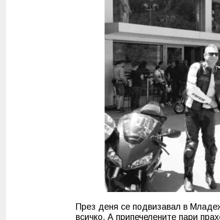
През деня се подвизавал в Младеж
всичко. А припечелените пари пра