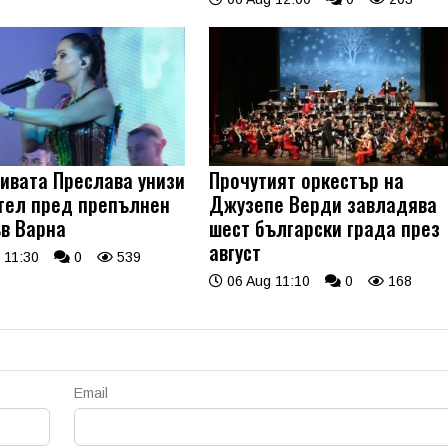
ивата Преслава унизи
Прочутият оркестър на
тел пред препълнен
Джузепе Верди завладява
ъв Варна
шест български града през
август
 11:30
0
539
06 Aug 11:10
0
168
Email