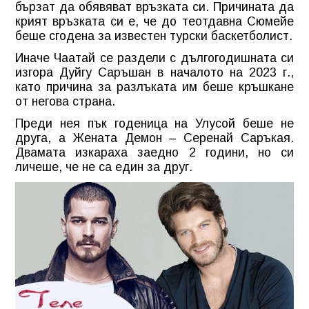
бързат да обявяват връзката си. Причината да
крият връзката си е, че до теотдавна Сюмейе
беше сгодена за известен турски баскетболист.
Иначе Чаатай се раздели с дългогодишната си
изгора Дуйгу Саръшан в началото на 2023 г.,
като причина за разлъката им беше кръшкане
от негова страна.
Преди нея пък годеница на Улусой беше не
друга, а Жената Демон – Серенай Саръкая.
Двамата изкараха заедно 2 години, но си
личеше, че не са един за друг.