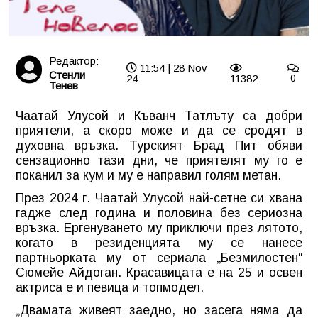
Редактор:
11:54 | 28 Nov
Стенли
24
11382
0
Тенев
Чаатай Улусой и Къванч Татлъту са добри
приятели, а скоро може и да се сродят в
духовна връзка. Турският Брад Пит обяви
сензационно тази дни, че приятелят му го е
поканил за кум и му е направил голям метан.
През 2024 г. Чаатай Улусой най-сетне си хвана
гадже след година и половина без сериозна
връзка. Ергенуването му приключи през лятото,
когато в резиденцията му се нанесе
партньорката му от сериала „Безмилостен“
Сюмейе Айдоган. Красавицата е на 25 и освен
актриса е и певица и топмодел.
„Двамата живеят заедно, но засега няма да