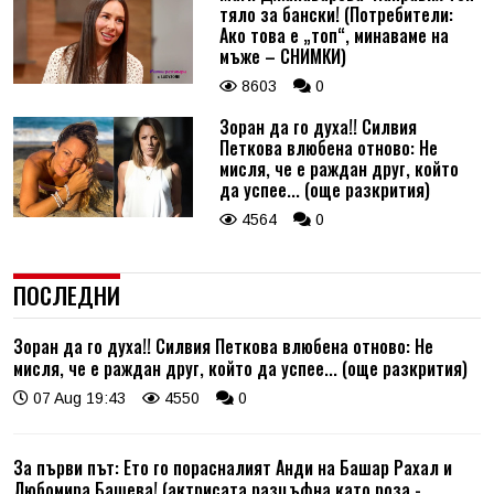
тяло за бански! (Потребители:
Ако това е „топ“, минаваме на
мъже – СНИМКИ)
8603
0
Зоран да го духа!! Силвия
Петкова влюбена отново: Не
мисля, че е раждан друг, който
да успее... (още разкрития)
4564
0
ПОСЛЕДНИ
Зоран да го духа!! Силвия Петкова влюбена отново: Не
мисля, че е раждан друг, който да успее... (още разкрития)
07 Aug 19:43
4550
0
За първи път: Ето го порасналият Анди на Башар Рахал и
Любомира Башева! (актрисата разцъфна като роза -