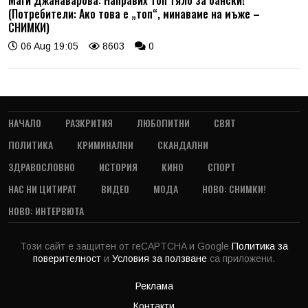
(Потребители: Ако това е „топ“, минаваме на мъже –
СНИМКИ)
06 Aug 19:05
8603
0
НАЧАЛО
РАЗКРИТИЯ
ЛЮБОПИТНИ
СВЯТ
ПОЛИТИКА
КРИМИНАЛНИ
СКАНДАЛНИ
ЗДРАВОСЛОВНО
ИСТОРИЯ
КИНО
СПОРТ
НАС НИ ЦИТИРАТ
ВИДЕО
МОДА
НОВО: СНИМКИ!
НОВО: ИНТЕРВЮТА
Този сайт е защитен от reCAPTCHA и Google
Политика за
поверителност
и
Условия за ползване
са приложени.
Реклама
Контакти