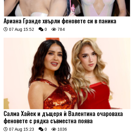
Ариана Гранде хвърли феновете си в паника
07 Aug 15:52
0
784
Салма Хайек и дъщеря ѝ Валентина очароваха
феновете с рядка съвместна поява
07 Aug 15:23
0
1036