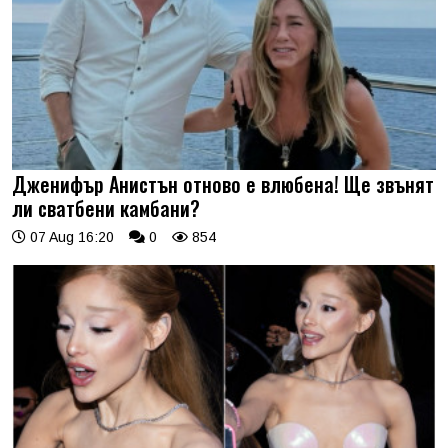
Дженифър Анистън отново е влюбена! Ще звънят
ли сватбени камбани?
07 Aug 16:20
0
854