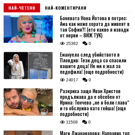
НАЙ-ЧЕТЕНИ
НАЙ-КОМЕНТИРАНИ
Боневата Нона Йотова в потрес:
Ама как може хората да живеят в
тая София?! (ето какво я извади
от нерви – ВИЖ ТУК)
25382
0
Емануела след убийството в
Пловдив: Тези деца са спасили
вашите деца! Не ми е жал за
педофила! (още подробности)
24017
0
Разкриха защо Иван Христов
продължава да е обсебен от
Ирина: Тенчева „не я боли глава“
и го обслужва като гейша! (още
подробности)
11508
0
Маги Джанаварова: Направих топ