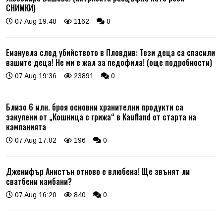
СНИМКИ)
07 Aug 19:40
1162
0
Емануела след убийството в Пловдив: Тези деца са спасили
вашите деца! Не ми е жал за педофила! (още подробности)
07 Aug 19:36
23891
0
Близо 6 млн. броя основни хранителни продукти са
закупени от „Кошница с грижа“ в Kaufland от старта на
кампанията
07 Aug 17:02
196
0
Дженифър Анистън отново е влюбена! Ще звънят ли
сватбени камбани?
07 Aug 16:20
840
0