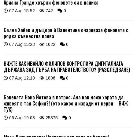
Ариана Гранде хвърли феновете си в паника
07 Aug 15:52
742
0
Салма Хайек и дъщеря ѝ Валентина очароваха феновете с
рядка съвместна поява
07 Aug 15:23
1022
0
ВИЖТЕ КАК ИВАЙЛО ФИЛИПОВ КОНТРОЛИРА ДИГИТАЛНАТА
ДЪРЖАВА ЗАД ГЪРБА НА ПРАВИТЕЛСТВОТО? (РАЗСЛЕДВАНЕ)
07 Aug 12:10
1806
0
Боневата Нона Йотова в потрес: Ама как може хората да
живеят в тая София?! (ето какво я извади от нерви – ВИЖ
ТУК)
06 Aug 19:08
25375
0
Маги Джанаварова: Направих топ тяло за бански!