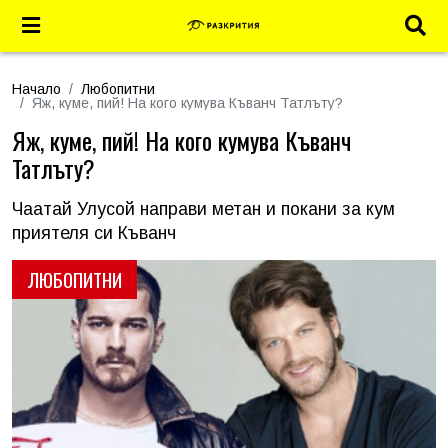
Начало
Любопитни
Яж, куме, пий! На кого кумува Къванч Татлъту?
Яж, куме, пий! На кого кумува Къванч
Татлъту?
Чаатай Улусой направи метан и покани за кум
приятеля си Къванч
ЛЮБОПИТНИ