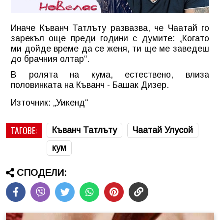
Иначе Къванч Татлъту развазва, че Чаатай го
зарекъл още преди години с думите: „Когато
ми дойде време да се женя, ти ще ме заведеш
до брачния олтар“.
В ролята на кума, естествено, влиза
половинката на Къванч - Башак Дизер.
Източник: „Уикенд“
ТАГОВЕ:
Къванч Татлъту
Чаатай Улусой
кум
СПОДЕЛИ: