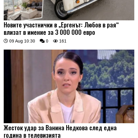
Новите участнички в „Ергенът: Любов в рая“
влизат в имение за 3 000 000 евро
09 Aug 10:30
0
161
Жесток удар за Ванина Недкова след една
година в телевизията