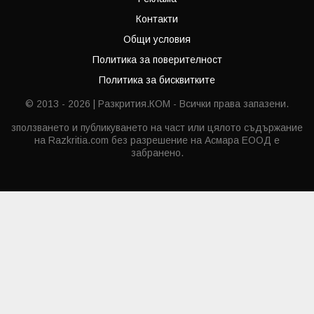
Контакти
Общи условия
Политика за поверителност
Политика за бисквитките
© 2013 - 2026 | Разкрития.КОМ - Всички права запазени.
зползването и публикуването на част или цялото съдържание
на Razkritia.com без разрешение на Асмара ЕООД е
забранено.