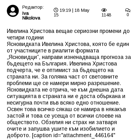
Редактор:
19:19 | 18 May
Iva
15
1148
0
Nikolova
Ивелина Христова вещае сериозни промени до
четири години
Ясновидката
Ивелина Христова
, която бе един
от участниците в риалити формата
„Ясновидци”, направи изненадваща прогноза за
бъдещето на България. Ивелина Христова
подчерта, че е оптимист за бъдещето на
страната ни. За голяма част от световните
проблеми ще се намери мирно разрешение.
Ясновидката не отрича, че към днешна дата
ситуацията в страната ни е доста объркана и
несигурна почти във всяко едно отношение.
Освен това всичко сякаш се намира в някакъв
застой и това се усеща от всички слоеве на
обществото. Обзелия ни страх ни затваря
очите и запушва ушите към изобилието и
доброто. [caption id="attachment_446164"