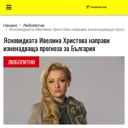
Начало
Любопитни
Ясновидката Ивелина Христова направи изненадваща прогно
Ясновидката Ивелина Христова направи
изненадваща прогноза за България
ЛЮБОПИТНИ