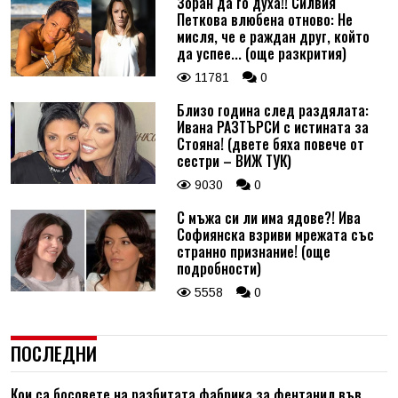
Зоран да го духа!! Силвия
Петкова влюбена отново: Не
мисля, че е раждан друг, който
да успее... (още разкрития)
11781
0
Близо година след раздялата:
Ивана РАЗТЪРСИ с истината за
Стояна! (двете бяха повече от
сестри – ВИЖ ТУК)
9030
0
С мъжа си ли има ядове?! Ива
Софиянска взриви мрежата със
странно признание! (още
подробности)
5558
0
ПОСЛЕДНИ
Кои са босовете на разбитата фабрика за фентанил във