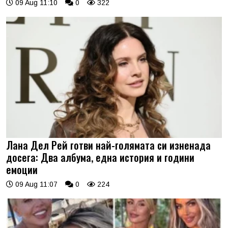
09 Aug 11:10
0
322
Лана Дел Рей готви най-голямата си изненада
досега: Два албума, една история и години
емоции
09 Aug 11:07
0
224