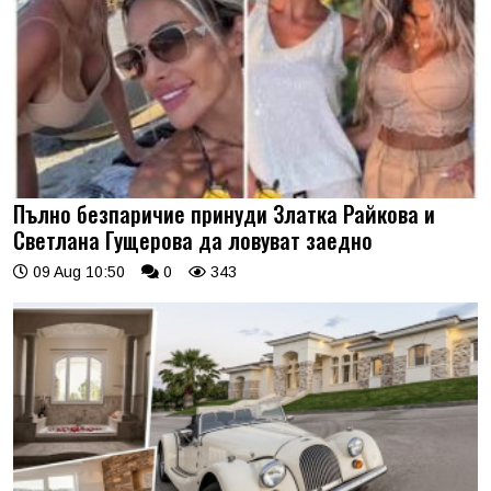
Пълно безпаричие принуди Златка Райкова и
Светлана Гущерова да ловуват заедно
09 Aug 10:50
0
343