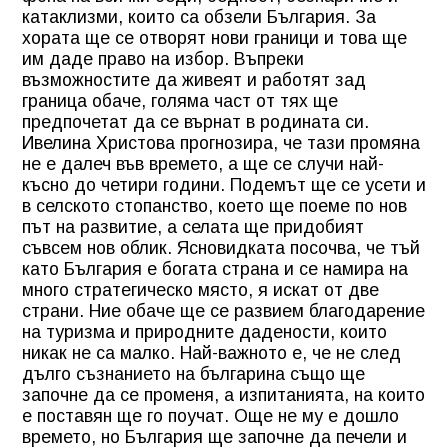
катаклизми, които са обзели
България
. За
хората ще се отворят нови граници и това ще
им даде право на избор. Въпреки
възможностите да живеят и работят зад
граница обаче, голяма част от тях ще
предпочетат да се върнат в родината си.
Ивелина Христова прогнозира, че тази промяна
не е далеч във времето, а ще се случи най-
късно до четири години. Подемът ще се усети и
в селското стопанство, което ще поеме по нов
път на развитие, а селата ще придобият
съвсем нов облик. Ясновидката посочва, че тъй
като България е богата страна и се намира на
много стратегическо място, я искат от две
страни. Ние обаче ще се развием благодарение
на туризма и природните дадености, които
никак не са малко. Най-важното е, че не след
дълго съзнанието на българина също ще
започне да се променя, а изпитанията, на които
е поставян ще го поучат. Още не му е дошло
времето, но България ще започне да печели и