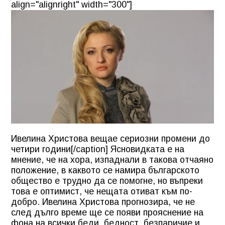
align="alignright" width="300"]
Ивелина Христова вещае сериозни промени до
четири години[/caption] Ясновидката е на
мнение, че на хора, изпаднали в такова отчаяно
положение, в каквото се намира българското
общество е трудно да се помогне, но въпреки
това е оптимист, че нещата отиват към по-
добро. Ивелина Христова прогнозира, че не
след дълго време ще се появи прояснение на
фона на всички беди, бедност, безпаричие и