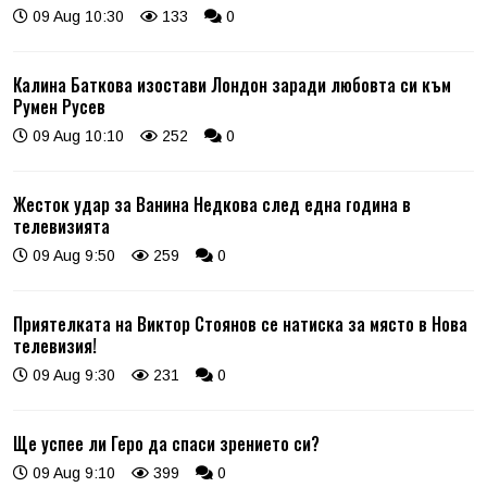
09 Aug 10:30
133
0
Калина Баткова изостави Лондон заради любовта си към
Румен Русев
09 Aug 10:10
252
0
Жесток удар за Ванина Недкова след една година в
телевизията
09 Aug 9:50
259
0
Приятелката на Виктор Стоянов се натиска за място в Нова
телевизия!
09 Aug 9:30
231
0
Ще успее ли Геро да спаси зрението си?
09 Aug 9:10
399
0