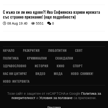
С мъжа си ли има ядове?! Ива Софиянска взриви мрежата
със странно признание! (още подробности)
08 Aug 19:40
5551
0
НАЧАЛО
РАЗКРИТИЯ
ЛЮБОПИТНИ
СВЯТ
ПОЛИТИКА
КРИМИНАЛНИ
СКАНДАЛНИ
ЗДРАВОСЛОВНО
ИСТОРИЯ
КИНО
СПОРТ
НАС НИ ЦИТИРАТ
ВИДЕО
МОДА
НОВО: СНИМКИ!
НОВО: ИНТЕРВЮТА
Този сайт е защитен от reCAPTCHA и Google
Политика за
поверителност
и
Условия за ползване
са приложени.
Реклама