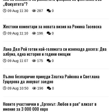
„Факултета“?
09 Aug 11:30
287
0
Жестоки коментари за новата визия на Ромина Тасевска
09 Aug 11:10
196
0
Лана Дел Рей готви най-голямата си изненада досега: Два
албума, една история и години емоции
09 Aug 11:07
175
0
Пълно безпаричие принуди Златка Райкова и Светлана
Гущерова да ловуват заедно
09 Aug 10:50
196
0
Новите участнички в „Ергенът: Любов в рая“ влизат в
имение за 3 000 000 евро