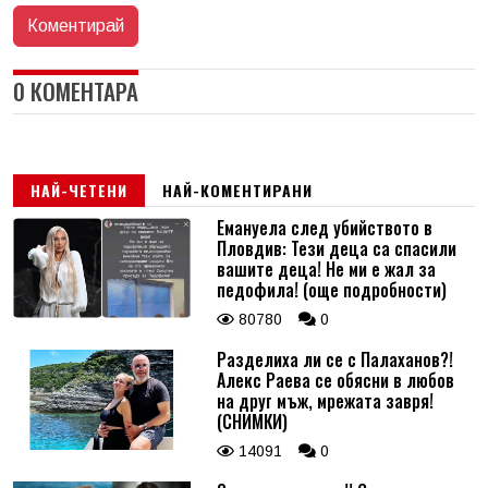
0 КОМЕНТАРА
НАЙ-ЧЕТЕНИ
НАЙ-КОМЕНТИРАНИ
Емануела след убийството в
Пловдив: Тези деца са спасили
вашите деца! Не ми е жал за
педофила! (още подробности)
80780
0
Разделиха ли се с Палаханов?!
Алекс Раева се обясни в любов
на друг мъж, мрежата завря!
(СНИМКИ)
14091
0