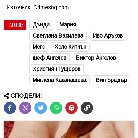
Източник: Crimesbg.com
ТАГОВЕ:
Дънди
Мария
Светлана Василева
Иво Аръков
Мегз
Хелс Китчън
шеф Ангелов
Виктор Ангелов
Християн Гущеров
Миглена Каканашева
Вип Брадър
СПОДЕЛИ: