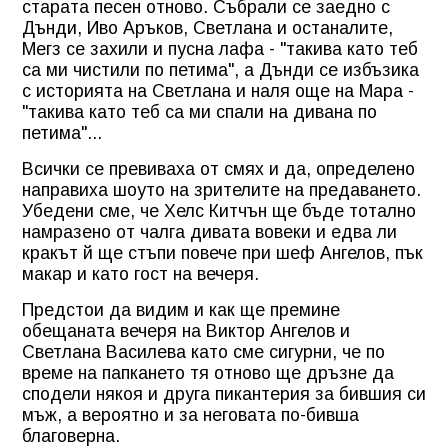
старата песен отново. Събрали се заедно с
Дънди, Иво Аръков, Светлана и останалите,
Мегз се захили и пусна лафа - "такива като теб
са ми чистили по петима", а Дънди се избъзика
с историята на Светлана и наля още на Мара -
"такива като теб са ми спали на дивана по
петима"...
Всички се превиваха от смях и да, определено
направиха шоуто на зрителите на предаването.
Убедени сме, че Хелс Китчън ще бъде тотално
намразено от чалга дивата вовеки и едва ли
кракът й ще стъпи повече при шеф Ангелов, пък
макар и като гост на вечеря.
Предстои да видим и как ще премине
обещаната вечеря на Виктор Ангелов и
Светлана Василева като сме сигурни, че по
време на папкането тя отново ще дръзне да
сподели някоя и друга пикантерия за бившия си
мъж, а вероятно и за неговата по-бивша
благоверна.