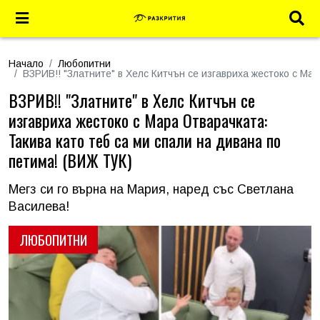
Начало
Любопитни
ВЗРИВ!! "Златните" в Хелс Китчън се изгавриха жестоко с Ма
ВЗРИВ!! "Златните" в Хелс Китчън се
изгавриха жестоко с Мара Отварачката:
Такива като теб са ми спали на дивана по
петима! (ВИЖ ТУК)
Мегз си го върна на Мария, наред със Светлана
Василева!
ЛЮБОПИТНИ