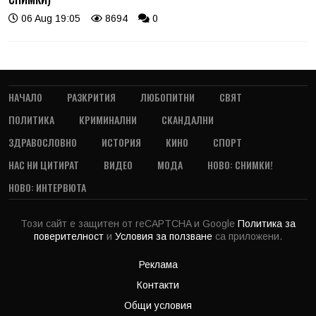
06 Aug 19:05
8694
0
НАЧАЛО
РАЗКРИТИЯ
ЛЮБОПИТНИ
СВЯТ
ПОЛИТИКА
КРИМИНАЛНИ
СКАНДАЛНИ
ЗДРАВОСЛОВНО
ИСТОРИЯ
КИНО
СПОРТ
НАС НИ ЦИТИРАТ
ВИДЕО
МОДА
НОВО: СНИМКИ!
НОВО: ИНТЕРВЮТА
Този сайт е защитен от reCAPTCHA и Google
Политика за
поверителност
и
Условия за ползване
са приложени.
Реклама
Контакти
Общи условия