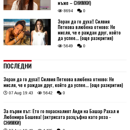
мъже – СНИМКИ)
8694
0
Зоран да го духа!! Силвия
Петкова влюбена отново: Не
мисля, че е раждан друг, който
да успее... (още разкрития)
5649
0
ПОСЛЕДНИ
Зоран да го духа!! Силвия Петкова влюбена отново: Не
мисля, че е раждан друг, който да успее... (още разкрития)
07 Aug 19:43
5642
0
За първи път: Ето го порасналият Анди на Башар Рахал и
Любомира Башева! (актрисата разцъфна като роза -
СНИМКИ)