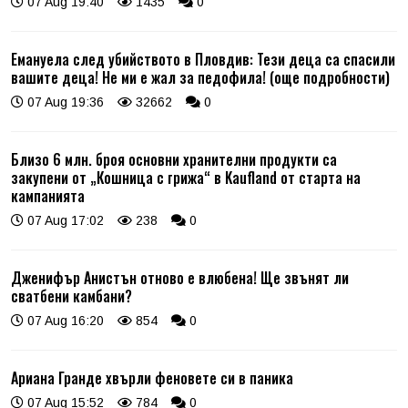
07 Aug 19:40
1435
0
Емануела след убийството в Пловдив: Тези деца са спасили
вашите деца! Не ми е жал за педофила! (още подробности)
07 Aug 19:36
32662
0
Близо 6 млн. броя основни хранителни продукти са
закупени от „Кошница с грижа“ в Kaufland от старта на
кампанията
07 Aug 17:02
238
0
Дженифър Анистън отново е влюбена! Ще звънят ли
сватбени камбани?
07 Aug 16:20
854
0
Ариана Гранде хвърли феновете си в паника
07 Aug 15:52
784
0