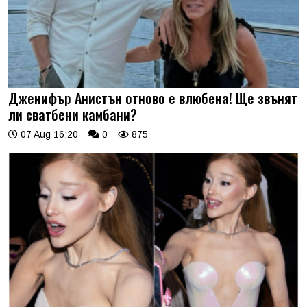
Дженифър Анистън отново е влюбена! Ще звънят
ли сватбени камбани?
07 Aug 16:20
0
875