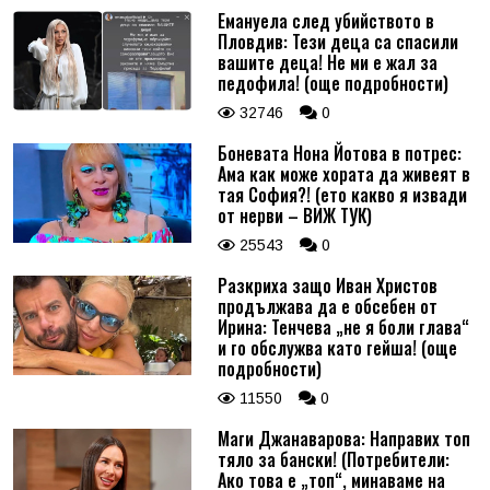
Емануела след убийството в
Пловдив: Тези деца са спасили
вашите деца! Не ми е жал за
педофила! (още подробности)
32746
0
Боневата Нона Йотова в потрес:
Ама как може хората да живеят в
тая София?! (ето какво я извади
от нерви – ВИЖ ТУК)
25543
0
Разкриха защо Иван Христов
продължава да е обсебен от
Ирина: Тенчева „не я боли глава“
и го обслужва като гейша! (още
подробности)
11550
0
Маги Джанаварова: Направих топ
тяло за бански! (Потребители:
Ако това е „топ“, минаваме на