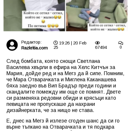
Редактор:
19:26 | 20 Feb
25
67494
0
Razkritia.com
След бомбата, която снощи Светлана
Василева хвърли в ефира на Хелс Китчън за
Мария, дойде ред и на Мегз да й сипе. Помним,
че Мара Отварачката и Миглена Каканашева
бяха заедно във Вип Брадър преди години и
скандалите помежду им още се помнят. Двете
си разменяха редовни обиди и крясъци като
певицата не пропускаше да нахрани
дизайнерката, че за нищо не става.
Е, днес на Мегз й излезе сгоден шанс да си го
върне тъпкано на Отварачката и тя подкара