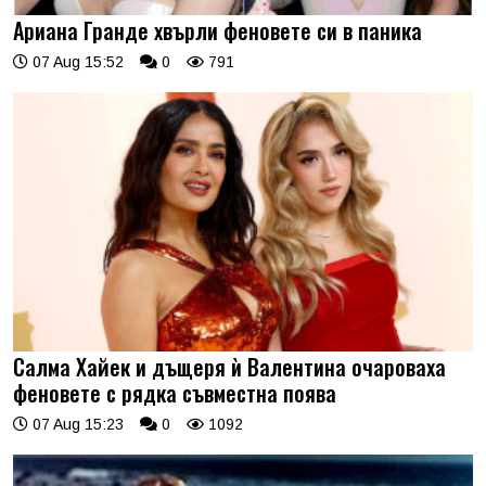
Ариана Гранде хвърли феновете си в паника
07 Aug 15:52
0
791
Салма Хайек и дъщеря ѝ Валентина очароваха
феновете с рядка съвместна поява
07 Aug 15:23
0
1092