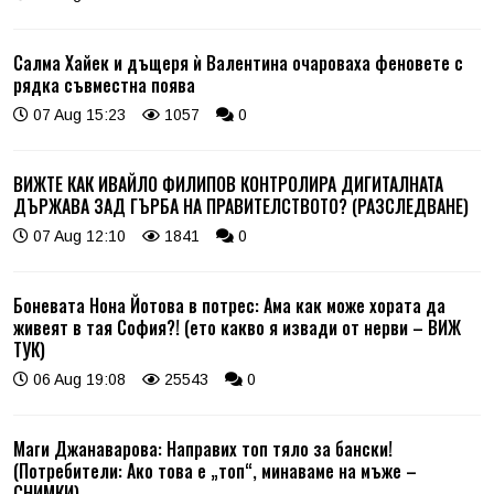
Салма Хайек и дъщеря ѝ Валентина очароваха феновете с
рядка съвместна поява
07 Aug 15:23
1057
0
ВИЖТЕ КАК ИВАЙЛО ФИЛИПОВ КОНТРОЛИРА ДИГИТАЛНАТА
ДЪРЖАВА ЗАД ГЪРБА НА ПРАВИТЕЛСТВОТО? (РАЗСЛЕДВАНЕ)
07 Aug 12:10
1841
0
Боневата Нона Йотова в потрес: Ама как може хората да
живеят в тая София?! (ето какво я извади от нерви – ВИЖ
ТУК)
06 Aug 19:08
25543
0
Маги Джанаварова: Направих топ тяло за бански!
(Потребители: Ако това е „топ“, минаваме на мъже –
СНИМКИ)