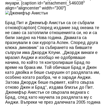
януари. [caption id="attachment_546038"
align="aligncenter" width="300"]
Брад Пит и Джениъф Анистън са се събрали
отново[/caption] Според издание зад океана те
не само са затоплили отношенията си, но и са
били заедно на Нова година. Двамата са
празнували в ски курорта Аспен. Според друга
клюка „виновник” за събирането на бившите
съпрузи има Джордж Клуни. „Джордж винаги е
мразил Анджи и изобщо не одобряваше
начина, по който тя контролираше Брад по
време на брака им. Той обичаше Брад и Джен
като двойка и беше съкрушен от раздялата им,
особено когато разбра, че е заради Анджи.
Затова Джордж беше първият, който свърза
отново Джен и Брад“, издава близък до Пит.
Дженифър Анистън се свързала веднага с
Брад, след като научила за раздялата му с
Анджи. Въпреки че през далечната 2005 година