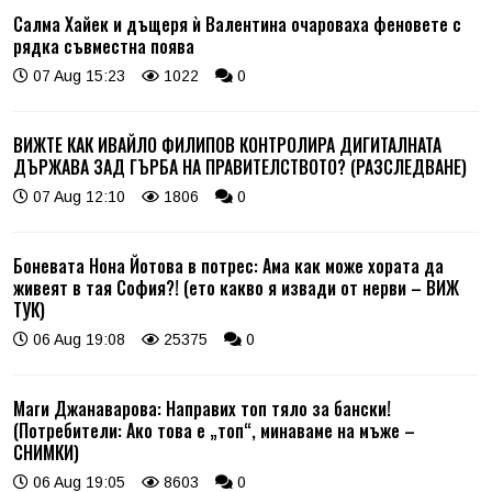
Салма Хайек и дъщеря ѝ Валентина очароваха феновете с
рядка съвместна поява
07 Aug 15:23
1022
0
ВИЖТЕ КАК ИВАЙЛО ФИЛИПОВ КОНТРОЛИРА ДИГИТАЛНАТА
ДЪРЖАВА ЗАД ГЪРБА НА ПРАВИТЕЛСТВОТО? (РАЗСЛЕДВАНЕ)
07 Aug 12:10
1806
0
Боневата Нона Йотова в потрес: Ама как може хората да
живеят в тая София?! (ето какво я извади от нерви – ВИЖ
ТУК)
06 Aug 19:08
25375
0
Маги Джанаварова: Направих топ тяло за бански!
(Потребители: Ако това е „топ“, минаваме на мъже –
СНИМКИ)
06 Aug 19:05
8603
0