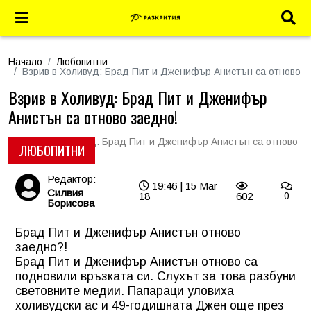
Начало
Любопитни
Взрив в Холивуд: Брад Пит и Дженифър Анистън са отново з
Взрив в Холивуд: Брад Пит и Дженифър
Анистън са отново заедно!
ЛЮБОПИТНИ
Редактор:
19:46 | 15 Mar
Силвия
18
602
0
Борисова
Брад Пит и Дженифър Анистън отново
заедно?!
Брад Пит и Дженифър Анистън отново са
подновили връзката си. Слухът за това разбуни
световните медии. Папараци уловиха
холивудски ас и 49-годишната Джен още през