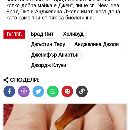
колко добра майка е Джен“, пише сп. New Idea.
Брад Пит и Анджелина Джоли имат шест деца,
като само три от тях са биологични.
ТАГОВЕ:
Брад Пит
Холивуд
Джъстин Теру
Анджелина Джоли
Дженифър Анистън
Джордж Клуни
СПОДЕЛИ: