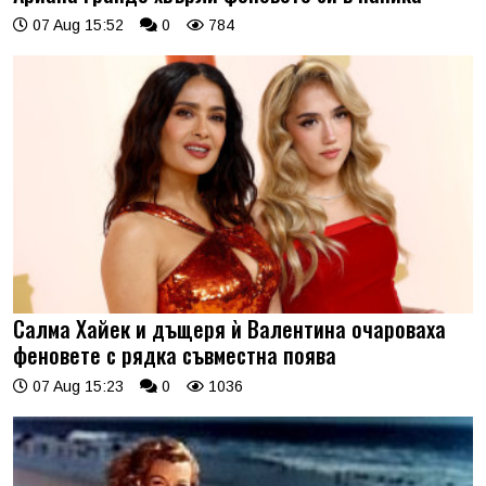
07 Aug 15:52
0
784
Салма Хайек и дъщеря ѝ Валентина очароваха
феновете с рядка съвместна поява
07 Aug 15:23
0
1036