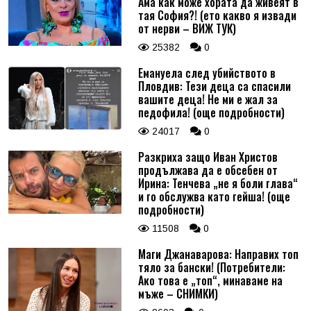
Ама как може хората да живеят в
тая София?! (ето какво я извади
от нерви – ВИЖ ТУК)
25382
0
Емануела след убийството в
Пловдив: Тези деца са спасили
вашите деца! Не ми е жал за
педофила! (още подробности)
24017
0
Разкриха защо Иван Христов
продължава да е обсебен от
Ирина: Тенчева „не я боли глава“
и го обслужва като гейша! (още
подробности)
11508
0
Маги Джанаварова: Направих топ
тяло за бански! (Потребители:
Ако това е „топ“, минаваме на
мъже – СНИМКИ)