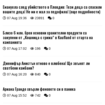
Емануела след убийството в Пловдив: Тези деца са спасили
вашите деца! Не ми е жал за педофила! (още подробности)
07 Aug 19:36
23891
0
Близо 6 млн. броя основни хранителни продукти са
закупени от „Кошница с грижа“ в Kaufland от старта на
кампанията
07 Aug 17:02
196
0
Дженифър Анистън отново е влюбена! Ще звънят ли
сватбени камбани?
07 Aug 16:20
840
0
Ариана Гранде хвърли феновете си в паника
07 Aug 15:52
742
0