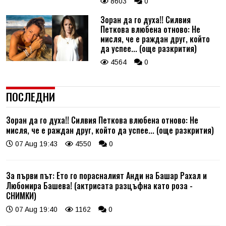
8603
0
Зоран да го духа!! Силвия
Петкова влюбена отново: Не
мисля, че е раждан друг, който
да успее... (още разкрития)
4564
0
ПОСЛЕДНИ
Зоран да го духа!! Силвия Петкова влюбена отново: Не
мисля, че е раждан друг, който да успее... (още разкрития)
07 Aug 19:43
4550
0
За първи път: Ето го порасналият Анди на Башар Рахал и
Любомира Башева! (актрисата разцъфна като роза -
СНИМКИ)
07 Aug 19:40
1162
0