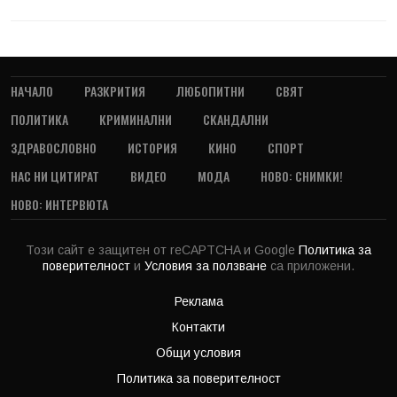
НАЧАЛО
РАЗКРИТИЯ
ЛЮБОПИТНИ
СВЯТ
ПОЛИТИКА
КРИМИНАЛНИ
СКАНДАЛНИ
ЗДРАВОСЛОВНО
ИСТОРИЯ
КИНО
СПОРТ
НАС НИ ЦИТИРАТ
ВИДЕО
МОДА
НОВО: СНИМКИ!
НОВО: ИНТЕРВЮТА
Този сайт е защитен от reCAPTCHA и Google
Политика за
поверителност
и
Условия за ползване
са приложени.
Реклама
Контакти
Общи условия
Политика за поверителност