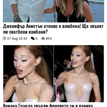
Дженифър Анистън отново е влюбена! Ще звънят
ли сватбени камбани?
07 Aug 16:20
0
854
Ариана Гранде хвърли феновете си в паника