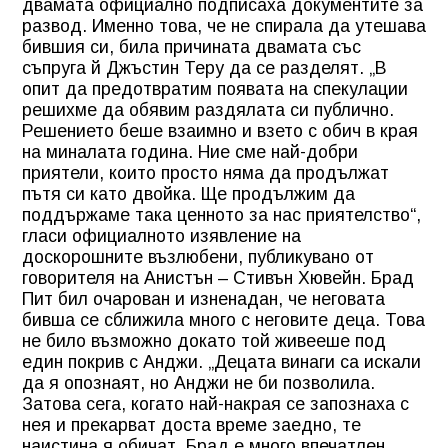
двамата официално подписаха документите за
развод. Именно това, че не спирала да утешава
бившия си, била причината двамата със
съпруга й Джъстин Теру да се разделят. „В
опит да предотвратим появата на спекулации
решихме да обявим раздялата си публично.
Решението беше взаимно и взето с обич в края
на миналата година. Ние сме най-добри
приятели, които просто няма да продължат
пътя си като двойка. Ще продължим да
поддържаме така ценното за нас приятелство“,
гласи официалното изявление на
доскорошните възлюбени, публикувано от
говорителя на Анистън – Стивън Хювейн. Брад
Пит бил очарован и изненадан, че неговата
бивша се сближила много с неговите деца. Това
не било възможно докато той живееше под
един покрив с Анджи. „Децата винаги са искали
да я опознаят, но Анджи не би позволила.
Затова сега, когато най-накрая се запознаха с
нея и прекарват доста време заедно, те
наистина я обичат. Брад е много впечатлен