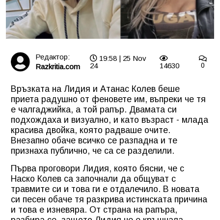
Редактор:
19:58 | 25 Nov
24
14630
0
Razkritia.com
Връзката на Лидия и Атанас Колев беше
приета радушно от феновете им, въпреки че тя
е чалгаджийка, а той рапър. Двамата си
подхождаха и визуално, и като възраст - млада
красива двойка, която радваше очите.
Внезапно обаче всичко се разпадна и те
признаха публично, че са се разделили.
Първа проговори Лидия, която бясни, че с
Наско Колев са започнали да общуват с
травмите си и това ги е отдалечило. В новата
си песен обаче тя разкрива истинската причина
и това е изневяра. От страна на рапъра,
разбира се, защото Лидия не е кръшнала