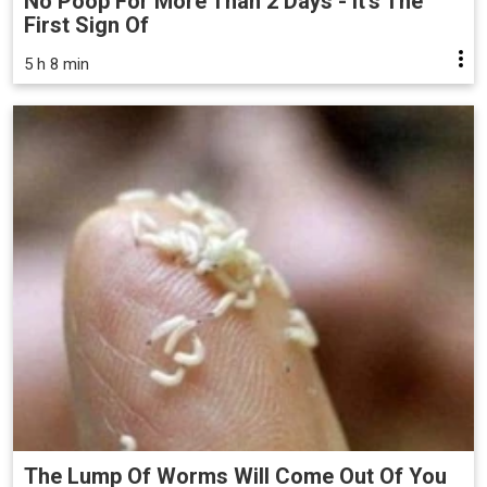
No Poop For More Than 2 Days - It's The
First Sign Of
5 h 8 min
The Lump Of Worms Will Come Out Of You