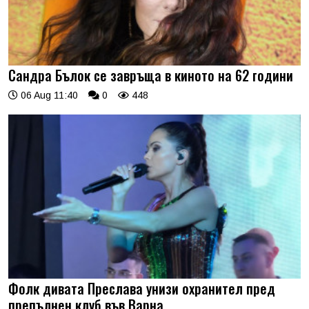
Сандра Бълок се завръща в киното на 62 години
06 Aug 11:40
0
448
Фолк дивата Преслава унизи охранител пред
препълнен клуб във Варна