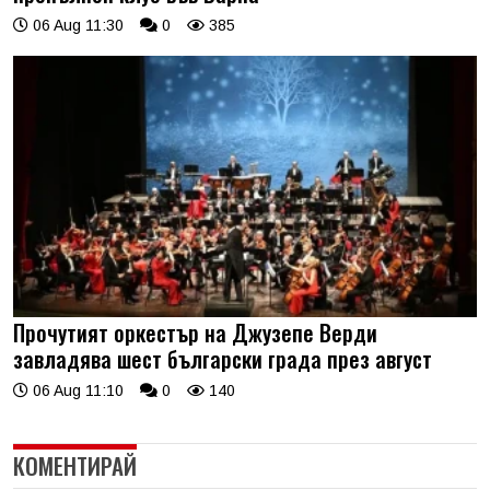
06 Aug 11:30
0
385
Прочутият оркестър на Джузепе Верди
завладява шест български града през август
06 Aug 11:10
0
140
КОМЕНТИРАЙ