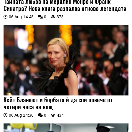
Тайната любов на Мерилин Монро и Франк
Синатра? Нова книга разпалва отново легендата
06 Aug 14:48
0
378
Кейт Бланшет и борбата ѝ да спи повече от
четири часа на нощ
06 Aug 14:30
0
434