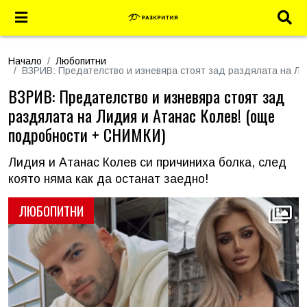
Начало
Любопитни
ВЗРИВ: Предателство и изневяра стоят зад раздялата на Л
ВЗРИВ: Предателство и изневяра стоят зад
раздялата на Лидия и Атанас Колев! (още
подробности + СНИМКИ)
Лидия и Атанас Колев си причиниха болка, след
която няма как да останат заедно!
ЛЮБОПИТНИ