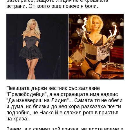
встрани. От което още повече я боли.
Певицата държи вестник със заглавие
"Прелюбодейци", а на страницата има надпис
"Да изневериш на Лидия"... Самата тя не обели
и дума, но близки до нея хора разказаха почти
подробно, че Наско й е сложил рога в пристъп
на криза.
Знаем, а и самият той призна, че доста време е