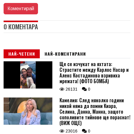
0 КОМЕНТАРА
НАЙ-ЧЕТЕНИ
НАЙ-КОМЕНТИРАНИ
Ще се изчукат на яхтата:
Страстите между Карлос Насар и
Алекс Костадинова взривиха
мрежата! (ФОТО БОМБА)
26131
0
Камелия: След няколко години
никой няма да помни Киара,
Селина, Данна, Манна, защото
сополивите тийнове ще пораснат!
(ВИЖ ОЩЕ)
23016
0