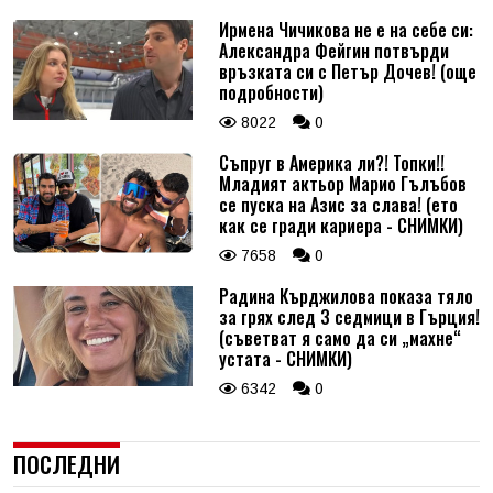
Ирмена Чичикова не е на себе си:
Александра Фейгин потвърди
връзката си с Петър Дочев! (още
подробности)
8022
0
Съпруг в Америка ли?! Топки!!
Младият актьор Марио Гълъбов
се пуска на Азис за слава! (ето
как се гради кариера - СНИМКИ)
7658
0
Радина Кърджилова показа тяло
за грях след 3 седмици в Гърция!
(съветват я само да си „махне“
устата - СНИМКИ)
6342
0
ПОСЛЕДНИ