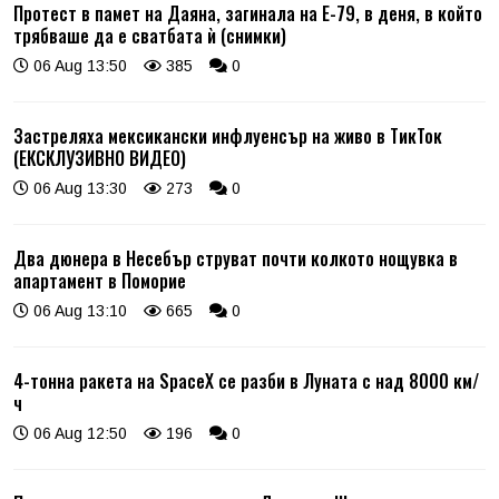
Протест в памет на Даяна, загинала на Е-79, в деня, в който
трябваше да е сватбата ѝ (снимки)
06 Aug 13:50
385
0
Застреляха мексикански инфлуенсър на живо в ТикТок
(ЕКСКЛУЗИВНО ВИДЕО)
06 Aug 13:30
273
0
Два дюнера в Несебър струват почти колкото нощувка в
апартамент в Поморие
06 Aug 13:10
665
0
4-тонна ракета на SpaceX се разби в Луната с над 8000 км/
ч
06 Aug 12:50
196
0