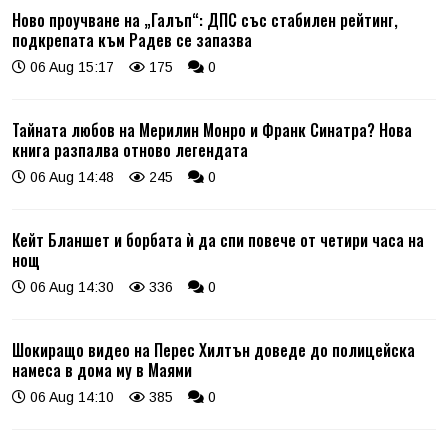
Ново проучване на „Галъп“: ДПС със стабилен рейтинг,
подкрепата към Радев се запазва
06 Aug 15:17
175
0
Тайната любов на Мерилин Монро и Франк Синатра? Нова
книга разпалва отново легендата
06 Aug 14:48
245
0
Кейт Бланшет и борбата ѝ да спи повече от четири часа на
нощ
06 Aug 14:30
336
0
Шокиращо видео на Перес Хилтън доведе до полицейска
намеса в дома му в Маями
06 Aug 14:10
385
0