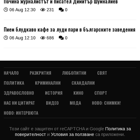
Почина журналистът и писател Димитър Шумналиев
06 Aug 12:30
231
0
Пием блудкаво кафе за луди пари в българските заведения
06 Aug 12:10
686
0
НАЧАЛО
РАЗКРИТИЯ
ЛЮБОПИТНИ
СВЯТ
ПОЛИТИКА
КРИМИНАЛНИ
СКАНДАЛНИ
ЗДРАВОСЛОВНО
ИСТОРИЯ
КИНО
СПОРТ
НАС НИ ЦИТИРАТ
ВИДЕО
МОДА
НОВО: СНИМКИ!
НОВО: ИНТЕРВЮТА
Този сайт е защитен от reCAPTCHA и Google
Политика за
поверителност
и
Условия за ползване
са приложени.