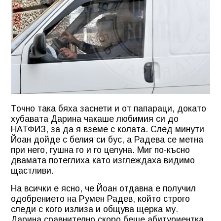
Точно така бяха заснети и от папараци, докато
хубавата Дарина чакаше любимия си до
НАТФИЗ, за да я вземе с колата. След минути
Йоан дойде с белия си бус, а Радева се метна
при него, гушна го и го целуна. Миг по-късно
двамата потеглиха като изглеждаха видимо
щастливи.
На всички е ясно, че Йоан отдавна е получил
одобрението на Румен Радев, който строго
следи с кого излиза и общува щерка му.
Дарина сравнително скоро беше абитуриентка,