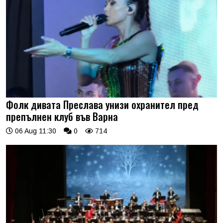
Фолк дивата Преслава унизи охранител пред
препълнен клуб във Варна
06 Aug 11:30
0
714