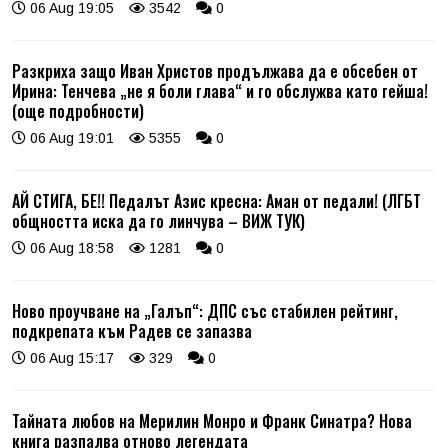
06 Aug 19:05
3542
0
Разкриха защо Иван Христов продължава да е обсебен от
Ирина: Тенчева „не я боли глава“ и го обслужва като гейша!
(още подробности)
06 Aug 19:01
5355
0
АЙ СТИГА, БЕ!! Педалът Азис кресна: Аман от педали! (ЛГБТ
общността иска да го линчува – ВИЖ ТУК)
06 Aug 18:58
1281
0
Ново проучване на „Галъп“: ДПС със стабилен рейтинг,
подкрепата към Радев се запазва
06 Aug 15:17
329
0
Тайната любов на Мерилин Монро и Франк Синатра? Нова
книга разпалва отново легендата