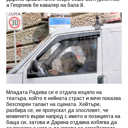
а Георгиев бе кавалер на бала й.
Младата Радева се е отдала изцяло на
театъра, който е нейната страст и вече показва
безспорен талант на сцената. Хейтъри,
разбира се, не пропускат да злословят, че
момичето върви напред с името и позицията на
баща си, затова и Дарина отдавна избягва да