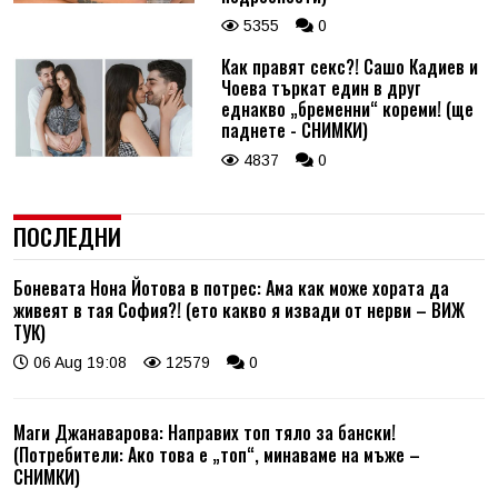
5355
0
Как правят секс?! Сашо Кадиев и
Чоева търкат един в друг
еднакво „бременни“ кореми! (ще
паднете - СНИМКИ)
4837
0
ПОСЛЕДНИ
Боневата Нона Йотова в потрес: Ама как може хората да
живеят в тая София?! (ето какво я извади от нерви – ВИЖ
ТУК)
06 Aug 19:08
12579
0
Маги Джанаварова: Направих топ тяло за бански!
(Потребители: Ако това е „топ“, минаваме на мъже –
СНИМКИ)