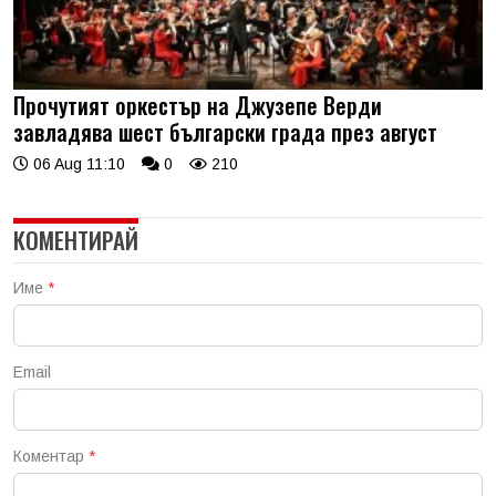
Прочутият оркестър на Джузепе Верди
завладява шест български града през август
06 Aug 11:10
0
210
КОМЕНТИРАЙ
Име
*
Email
Коментар
*