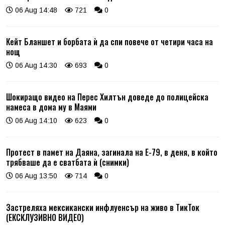
06 Aug 14:48
721
0
Кейт Бланшет и борбата ѝ да спи повече от четири часа на
нощ
06 Aug 14:30
693
0
Шокиращо видео на Перес Хилтън доведе до полицейска
намеса в дома му в Маями
06 Aug 14:10
623
0
Протест в памет на Даяна, загинала на Е-79, в деня, в който
трябваше да е сватбата ѝ (снимки)
06 Aug 13:50
714
0
Застреляха мексикански инфлуенсър на живо в ТикТок
(ЕКСКЛУЗИВНО ВИДЕО)