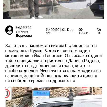
Редактор:
20:50 | 01 Dec
Силвия
22
19908
0
Борисова
За пръв път можем да видим бъдещия зет на
президента Румен Радев и това е младия
мотошампион Йоан Георгиев. От няколко години
той е официалният приятел на Дарина Радева,
дъщерята на държавния ни глава, която е
влюбена до уши. Явно чувствата на младите са
взаимни, защото Йоан прекарва почти цялото
си свободно време с къдрокоската.