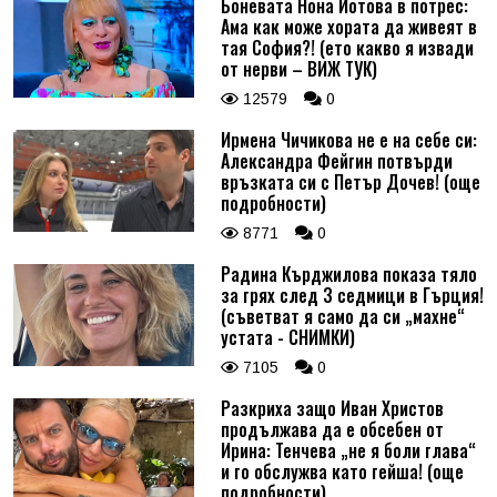
Боневата Нона Йотова в потрес:
Ама как може хората да живеят в
тая София?! (ето какво я извади
от нерви – ВИЖ ТУК)
12579
0
Ирмена Чичикова не е на себе си:
Александра Фейгин потвърди
връзката си с Петър Дочев! (още
подробности)
8771
0
Радина Кърджилова показа тяло
за грях след 3 седмици в Гърция!
(съветват я само да си „махне“
устата - СНИМКИ)
7105
0
Разкриха защо Иван Христов
продължава да е обсебен от
Ирина: Тенчева „не я боли глава“
и го обслужва като гейша! (още
подробности)