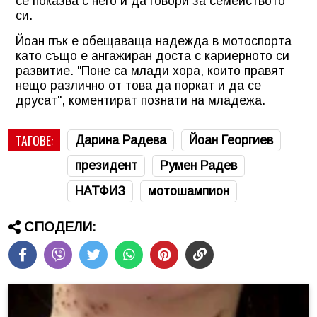
се показва с него и да говори за семейството
си.
Йоан пък е обещаваща надежда в мотоспорта
като също е ангажиран доста с кариерното си
развитие. "Поне са млади хора, които правят
нещо различно от това да поркат и да се
друсат", коментират познати на младежа.
ТАГОВЕ:
Дарина Радева
Йоан Георгиев
президент
Румен Радев
НАТФИЗ
мотошампион
СПОДЕЛИ: