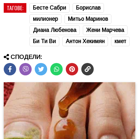
ТАГОВЕ:
Бесте Сабри
Борислав
милионер
Митьо Маринов
Диана Любенова
Жени Марчева
Би Ти Ви
Антон Хекимян
кмет
СПОДЕЛИ: