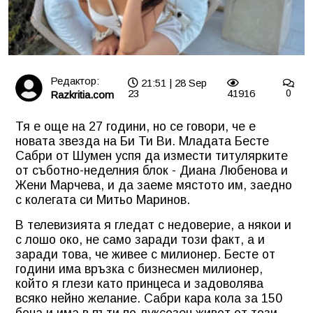
Редактор:
21:51 | 28 Sep
23
41916
0
Razkritia.com
Тя е още на 27 години, но се говори, че е
новата звезда на Би Ти Ви. Младата Бесте
Сабри от Шумен успя да измести титулярките
от съботно-неделния блок - Диана Любенова и
Жени Марчева, и да заеме мястото им, заедно
с колегата си Митьо Маринов.
В телевизията я гледат с недоверие, а някои и
с лошо око, не само заради този факт, а и
заради това, че живее с милионер. Бесте от
години има връзка с бизнесмен милионер,
който я глези като принцеса и задоволява
всяко нейно желание. Сабри кара кола за 150
бона и има в пъти по-луксозен живот от този,