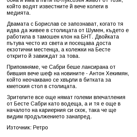
който водят известните й вече колеги в
медията.
Двамата с Борислав се запознават, когато тя
идва да живее в столицата от Шумен, където е
работила в тамошен клон на БНТ. Двойката
пътува често из света и посещава доста
екзотични местенца, а колежки на Бесте
открито й завиждат за това.
Припомняме, че Сабри беше лансирана от
бившия вече шеф на новините - Антон Хекимян,
който неочаквано се хвърли в битката за
кметския стол в столицата.
Зрителите все още нямат големи впечатления
от Бесте Сабри като водеща, а и тя е още в
началото на кариерния си скок, така че ще
видим продължението занапред.
Източник: Ретро