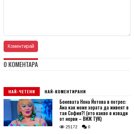
0 КОМЕНТАРА
НАЙ-ЧЕТЕНИ
НАЙ-КОМЕНТИРАНИ
Боневата Нона Йотова в потрес:
Ама как може хората да живеят в
тая София?! (ето какво я извади
от нерви – ВИЖ ТУК)
25172
0