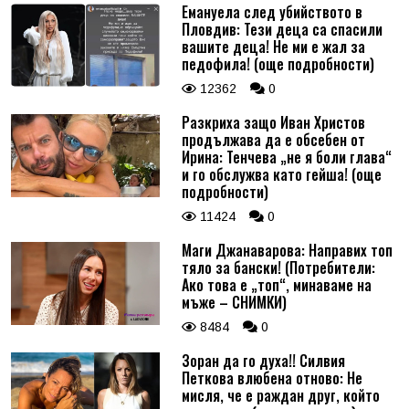
Емануела след убийството в
Пловдив: Тези деца са спасили
вашите деца! Не ми е жал за
педофила! (още подробности)
12362
0
Разкриха защо Иван Христов
продължава да е обсебен от
Ирина: Тенчева „не я боли глава“
и го обслужва като гейша! (още
подробности)
11424
0
Маги Джанаварова: Направих топ
тяло за бански! (Потребители:
Ако това е „топ“, минаваме на
мъже – СНИМКИ)
8484
0
Зоран да го духа!! Силвия
Петкова влюбена отново: Не
мисля, че е раждан друг, който