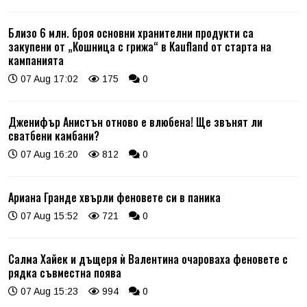
Близо 6 млн. броя основни хранителни продукти са
закупени от „Кошница с грижа“ в Kaufland от старта на
кампанията
07 Aug 17:02
175
0
Дженифър Анистън отново е влюбена! Ще звънят ли
сватбени камбани?
07 Aug 16:20
812
0
Ариана Гранде хвърли феновете си в паника
07 Aug 15:52
721
0
Салма Хайек и дъщеря ѝ Валентина очароваха феновете с
рядка съвместна поява
07 Aug 15:23
994
0