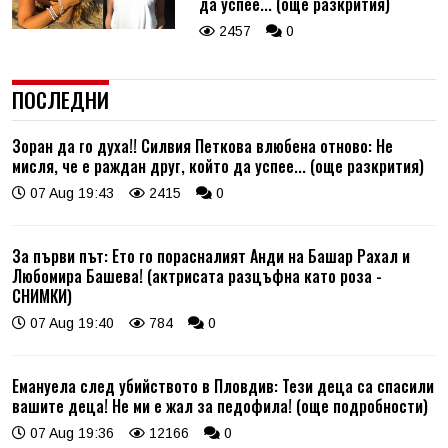
да успее... (още разкрития)
2457
0
ПОСЛЕДНИ
Зоран да го духа!! Силвия Петкова влюбена отново: Не
мисля, че е раждан друг, който да успее... (още разкрития)
07 Aug 19:43
2415
0
За първи път: Ето го порасналият Анди на Башар Рахал и
Любомира Башева! (актрисата разцъфна като роза -
СНИМКИ)
07 Aug 19:40
784
0
Емануела след убийството в Пловдив: Тези деца са спасили
вашите деца! Не ми е жал за педофила! (още подробности)
07 Aug 19:36
12166
0