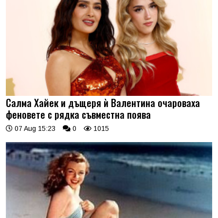
Салма Хайек и дъщеря ѝ Валентина очароваха
феновете с рядка съвместна поява
07 Aug 15:23
0
1015