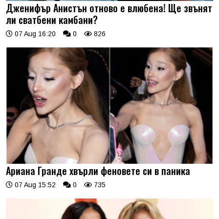
Дженифър Анистън отново е влюбена! Ще звънят
ли сватбени камбани?
07 Aug 16:20
0
826
Ариана Гранде хвърли феновете си в паника
07 Aug 15:52
0
735