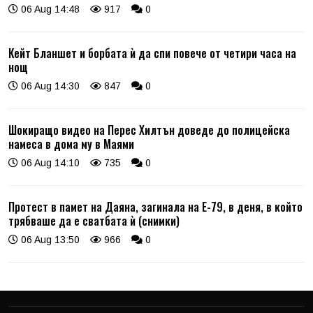
06 Aug 14:48
917
0
Кейт Бланшет и борбата ѝ да спи повече от четири часа на
нощ
06 Aug 14:30
847
0
Шокиращо видео на Перес Хилтън доведе до полицейска
намеса в дома му в Маями
06 Aug 14:10
735
0
Протест в памет на Даяна, загинала на Е-79, в деня, в който
трябваше да е сватбата ѝ (снимки)
06 Aug 13:50
966
0