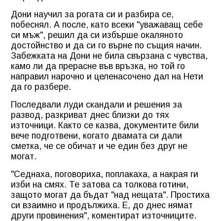
Дони научил за рогата си и разбира се,
побеснял. А после, като всеки "уважаващ себе
си мъж", решил да си избърше окаляното
достойнство и да си го върне по същия начин.
Забежката на Дони не била свързана с чувства,
камо ли да прерасне във връзка, но той го
направил нарочно и целенасочено дал на Нети
да го разбере.
Последвали луди скандали и решения за
развод, разкриват днес близки до тях
източници. Както се казва, документите били
вече подготвени, когато двамата си дали
сметка, че се обичат и че един без друг не
могат.
"Седнаха, поговориха, поплакаха, а накрая ги
изби на смях. Те затова са толкова готини,
защото могат да бъдат "над нещата". Простиха
си взаимно и продължиха. Е, до днес нямат
други провинения", коментират източниците.