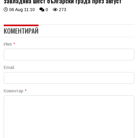
завладява шест български града през август
06 Aug 11:10
0
273
КОМЕНТИРАЙ
Име
*
Email
Коментар
*