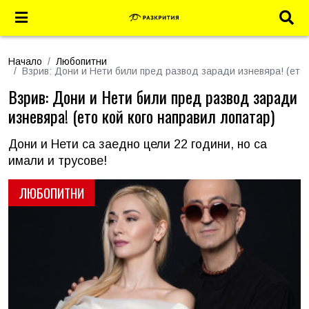
Начало
Любопитни
Взрив: Дони и Нети били пред развод заради изневяра! (ето 
Взрив: Дони и Нети били пред развод заради
изневяра! (ето кой кого направил лопатар)
Дони и Нети са заедно цели 22 години, но са
имали и трусове!
ЛЮБОПИТНИ