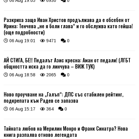
06 Aug 19:05
6930
0
Разкриха защо Иван Христов продължава да е обсебен от
Ирина: Тенчева „не я боли глава“ и го обслужва като гейша!
(още подробности)
06 Aug 19:01
9471
0
АЙ СТИГА, БЕ!! Педалът Азис кресна: Аман от педали! (ЛГБТ
общността иска да го линчува – ВИЖ ТУК)
06 Aug 18:58
2065
0
Ново проучване на „Галъп“: ДПС със стабилен рейтинг,
подкрепата към Радев се запазва
06 Aug 15:17
364
0
Тайната любов на Мерилин Монро и Франк Синатра? Нова
книга разпалва отново легендата