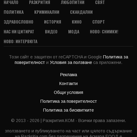
НАЧАЛО
РАЗКРИТИЯ
ЛЮБОПИТНИ
СВЯТ
ПОЛИТИКА
КРИМИНАЛНИ
СКАНДАЛНИ
ЗДРАВОСЛОВНО
ИСТОРИЯ
КИНО
СПОРТ
НАС НИ ЦИТИРАТ
ВИДЕО
МОДА
НОВО: СНИМКИ!
НОВО: ИНТЕРВЮТА
Този сайт е защитен от reCAPTCHA и Google
Политика за
поверителност
и
Условия за ползване
са приложени.
Реклама
Контакти
Общи условия
Политика за поверителност
Политика за бисквитките
© 2013 - 2026 | Разкрития.КОМ - Всички права запазени.
зползването и публикуването на част или цялото съдържание
на Razkritia.com без разрешение на Асмара ЕООД е