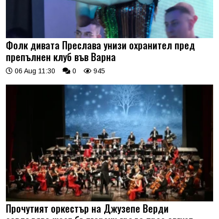
Фолк дивата Преслава унизи охранител пред
препълнен клуб във Варна
06 Aug 11:30
0
945
Прочутият оркестър на Джузепе Верди