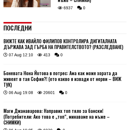
6937
0
ПОСЛЕДНИ
ВИЖТЕ КАК ИВАЙЛО ФИЛИПОВ КОНТРОЛИРА ДИГИТАЛНАТА
ДЪРЖАВА ЗАД ГЪРБА НА ПРАВИТЕЛСТВОТО? (РАЗСЛЕДВАНЕ)
07 Aug 12:10
413
0
Боневата Нона Йотова в потрес: Ама как може хората да
живеят в тая София?! (ето какво я извади от нерви – ВИЖ
ТУК)
06 Aug 19:08
20601
0
Маги Джанаварова: Направих топ тяло за бански!
(Потребители: Ако това е „топ“, минаваме на мъже –
СНИМКИ)