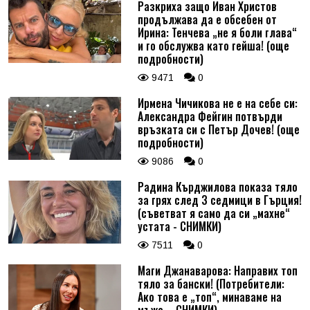
Разкриха защо Иван Христов
продължава да е обсебен от
Ирина: Тенчева „не я боли глава“
и го обслужва като гейша! (още
подробности)
9471
0
Ирмена Чичикова не е на себе си:
Александра Фейгин потвърди
връзката си с Петър Дочев! (още
подробности)
9086
0
Радина Кърджилова показа тяло
за грях след 3 седмици в Гърция!
(съветват я само да си „махне“
устата - СНИМКИ)
7511
0
Маги Джанаварова: Направих топ
тяло за бански! (Потребители:
Ако това е „топ“, минаваме на
мъже – СНИМКИ)