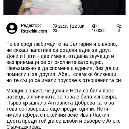
Редактор:
21:35 | 12 Jun
23
100065
0
Razkritia.com
Те са сред любимците на България и е вярно,
че сякаш наистина са родени един за друг.
Дони и Нети - две имена, отдавна звучащи и
възприемащи се от околните като едно.
Невъзможно е да споменеш единия, без да си
помислиш за другия. Абе... сиамски близнаци,
но те също са имали трусове в отношенията си.
Малцина знаят, че Дони и Нети са били през
развод, а причината за това е била изневяра.
Първа кръшнала Антоанета Добрева като за
това се говореше още преди години. Нети
имала афера с покойния вече Иван Ласкин,
доста преди той да се влюби и събере с Алекс
Сърчаджиева.