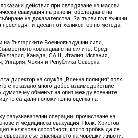
 показани действия при овладяване на масови
ическа евакуация на ранени, обследване на
събиране на доказателства. За първи път външни
 проследят и десант от хеликоптер по метода
и на българските Военновъздушни сили,
ъвместното командване на силите. Сред
 България, Канада, САЩ, Италия, Испания,
, Унгария, Чехия и Република Северна
та директор на служба „Военна полиция“ полк.
ето е показало много добро взаимодействие
 думите му обменът на опит между военните
ниците са дали положителна оценка на
рху разузнавателни операции, прочистване на
ронове и медицинска евакуация. Полк. Христов
ция е ключова способност, която трябва да се
о свързана със спасяването на човешки животи.