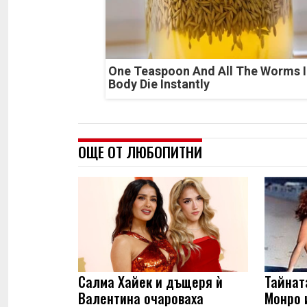
One Teaspoon And All The Worms I
Body Die Instantly
ОЩЕ ОТ ЛЮБОПИТНИ
Салма Хайек и дъщеря ѝ
Тайнат
Валентина очароваха
Монро 