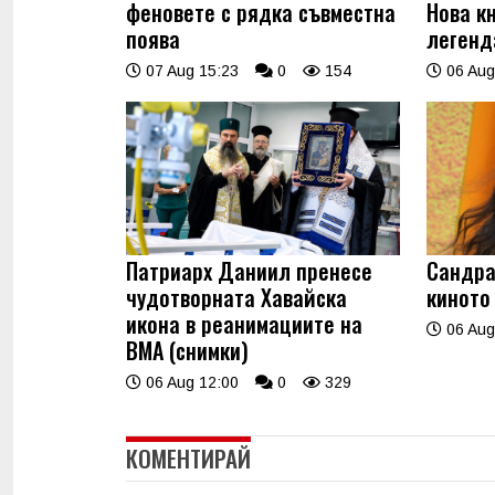
феновете с рядка съвместна
Нова к
поява
легенд
07 Aug 15:23
0
154
06 Aug
Патриарх Даниил пренесе
Сандра
чудотворната Хавайска
киното
икона в реанимациите на
06 Aug
ВМА (снимки)
06 Aug 12:00
0
329
КОМЕНТИРАЙ