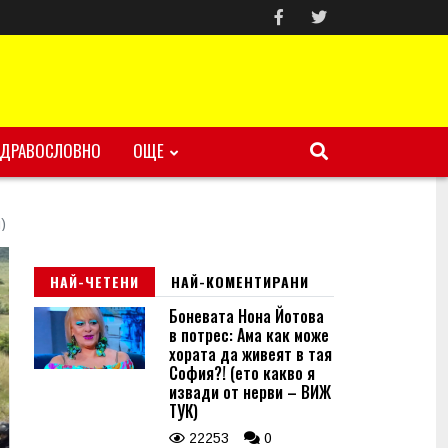
ЗДРАВОСЛОВНО
ОЩЕ
)
НАЙ-ЧЕТЕНИ
НАЙ-КОМЕНТИРАНИ
Боневата Нона Йотова
в потрес: Ама как може
хората да живеят в тая
София?! (ето какво я
извади от нерви – ВИЖ
ТУК)
22253
0