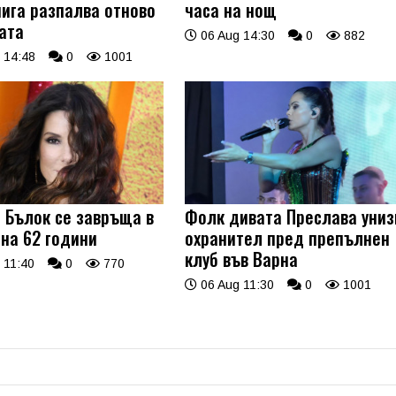
нига разпалва отново
часа на нощ
ата
06 Aug 14:30
0
882
 14:48
0
1001
 Бълок се завръща в
Фолк дивата Преслава униз
 на 62 години
охранител пред препълнен
клуб във Варна
 11:40
0
770
06 Aug 11:30
0
1001