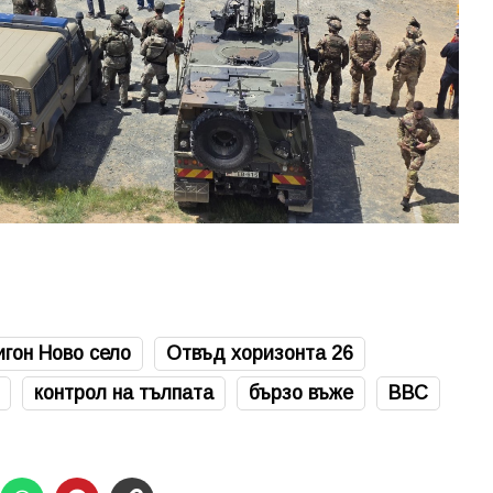
игон Ново село
Отвъд хоризонта 26
контрол на тълпата
бързо въже
ВВС