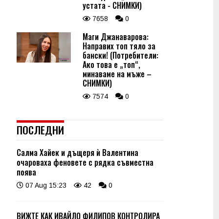
устата - СНИМКИ)
7658
0
Маги Джанаварова:
Направих топ тяло за
бански! (Потребители:
Ако това е „топ“,
минаваме на мъже –
СНИМКИ)
7574
0
ПОСЛЕДНИ
Салма Хайек и дъщеря ѝ Валентина
очароваха феновете с рядка съвместна
поява
07 Aug 15:23
42
0
ВИЖТЕ КАК ИВАЙЛО ФИЛИПОВ КОНТРОЛИРА