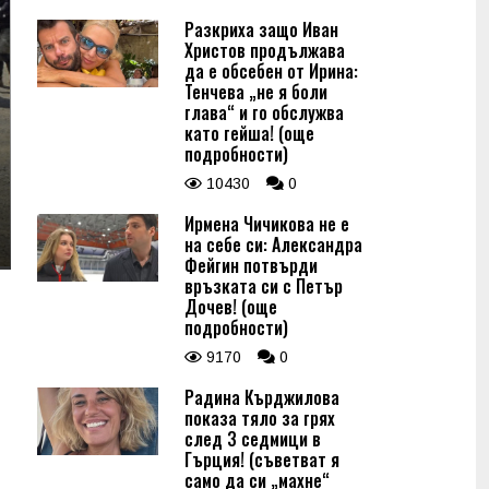
Разкриха защо Иван
Христов продължава
да е обсебен от Ирина:
Тенчева „не я боли
глава“ и го обслужва
като гейша! (още
подробности)
10430
0
Ирмена Чичикова не е
на себе си: Александра
Фейгин потвърди
връзката си с Петър
Дочев! (още
подробности)
9170
0
Радина Кърджилова
показа тяло за грях
след 3 седмици в
Гърция! (съветват я
само да си „махне“