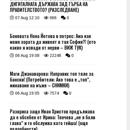
ДИГИТАЛНАТА ДЪРЖАВА ЗАД ГЪРБА НА
ПРАВИТЕЛСТВОТО? (РАЗСЛЕДВАНЕ)
07 Aug 12:10
966
0
Боневата Нона Йотова в потрес: Ама как
може хората да живеят в тая София?! (ето
какво я извади от нерви – ВИЖ ТУК)
06 Aug 19:08
22246
0
Маги Джанаварова: Направих топ тяло за
бански! (Потребители: Ако това е „топ“,
минаваме на мъже – СНИМКИ)
06 Aug 19:05
7574
0
Разкриха защо Иван Христов продължава
да е обсебен от Ирина: Тенчева „не я боли
глава“ и го обслужва като гейша! (още
подробности)