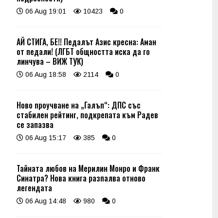
06 Aug 19:01
10423
0
АЙ СТИГА, БЕ!! Педалът Азис кресна: Аман
от педали! (ЛГБТ общността иска да го
линчува – ВИЖ ТУК)
06 Aug 18:58
2114
0
Ново проучване на „Галъп“: ДПС със
стабилен рейтинг, подкрепата към Радев
се запазва
06 Aug 15:17
385
0
Тайната любов на Мерилин Монро и Франк
Синатра? Нова книга разпалва отново
легендата
06 Aug 14:48
980
0