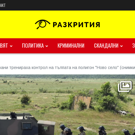
АКТ
ВЯТ
ПОЛИТИКА
КРИМИНАЛНИ
СКАНДАЛНИ
ани тренираха контрол на тълпата на полигон "Ново село" (снимки