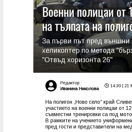
Военни полицаи от 
на тълпата на полиг
За първи път пред външни 
хеликоптер по метода "бър
"Отвъд хоризонта 26"
Редактор:
14:30 | 21
Иванина Николова
На полигон „Ново село“ край Слив
участието на военни полицаи от 1
съвместни тренировки са под мото
В рамките на учението униформени
пред гости и представители на ме