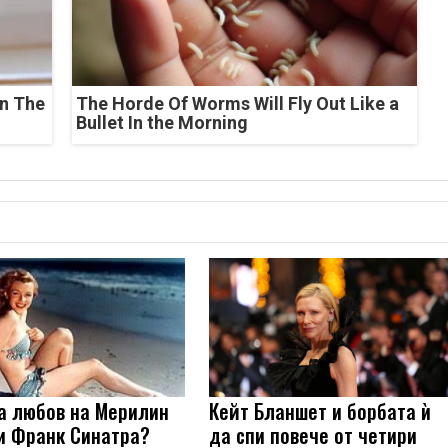
n The
The Horde Of Worms Will Fly Out Like a
Bullet In the Morning
а любов на Мерилин
Кейт Бланшет и борбата ѝ
и Франк Синатра?
да спи повече от четири