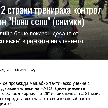
12 страни тренираха контрол
он "Ново село" (снимки)
лица беше показан десант от
зо въже" в рамките на учението
 May 26
413
0
ен се провежда мащабно тактическо учение с
2 държави членки на НАТО. Десетдневните
то „Отвъд хоризонта 26“ и приключват на 21 май.
те представиха част от своите способности
диите.