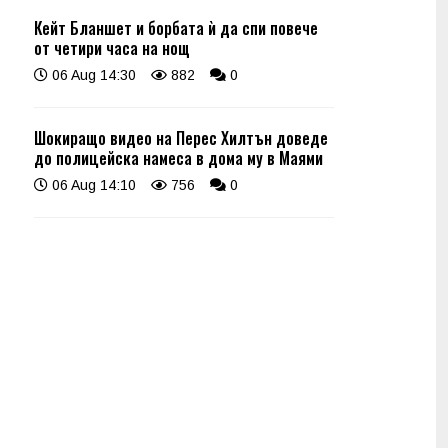
Кейт Бланшет и борбата ѝ да спи повече
от четири часа на нощ
06 Aug 14:30
882
0
Шокиращо видео на Перес Хилтън доведе
до полицейска намеса в дома му в Маями
06 Aug 14:10
756
0