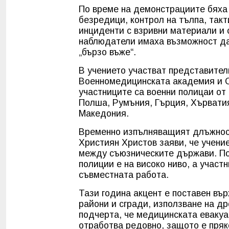
По време на демонстрациите бяха
безредици, контрол на тълпа, такт
инциденти с взривни материали и 
наблюдатели имаха възможност да
„бързо въже“.
В учението участват представител
Военномедицинската академия и С
участниците са военни полицаи от
Полша, Румъния, Гърция, Хърватия
Македония.
Временно изпълняващият длъжност
Християн Христов заяви, че учени
между съюзническите държави. По
полиции е на високо ниво, а участ
съвместната работа.
Тази година акцент е поставен въ
райони и сгради, използване на д
подчерта, че медицинската евакуа
отработва редовно, защото е пряк