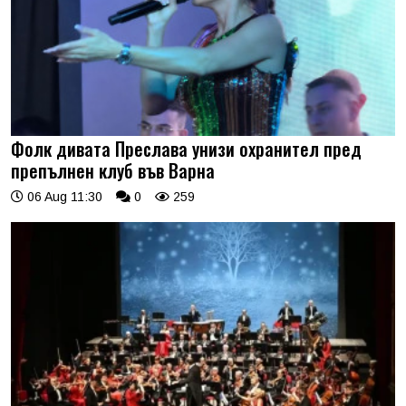
Фолк дивата Преслава унизи охранител пред
препълнен клуб във Варна
06 Aug 11:30
0
259