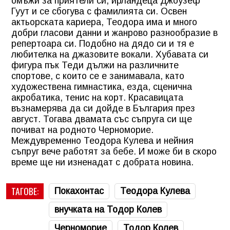
омъжи за приятели си, ирландеца Джоузеф
Гуут и се сбогува с фамилията си. Освен
актьорската кариера, Теодора има и много
добри гласови данни и жанрово разнообразие в
репертоара си. Подобно на дядо си и тя е
любителка на джазовите вокали. Хубавата си
фигура пък Теди дължи на различните
спортове, с които се е занимавала, като
художествена гимнастика, езда, сценична
акробатика, тенис на корт. Красавицата
възнамерява да си дойде в България през
август. Тогава двамата със съпруга си ще
почиват на родното Черноморие.
Междувременно Теодора Кулева и нейния
съпруг вече работят за бебе. И може би в скоро
време ще ни изненадат с добрата новина.
ТАГОВЕ:
Покахонтас
Теодора Кулева
внучката на Тодор Колев
Черноморие
Тодор Колев