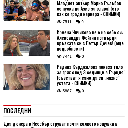
Младият актьор Марио Гълъбов
се пуска на Азис за слава! (ето
как се гради кариера - СНИМКИ)
7511
0
Ирмена Чичикова не е на себе си:
Александра Фейгин потвърди
връзката си с Петър Дочев! (още
подробности)
7441
0
Радина Кърджилова показа тяло
за грях след 3 седмици в Гърция!
(съветват я само да си „махне“
устата - СНИМКИ)
5887
0
ПОСЛЕДНИ
Два дюнера в Несебър струват почти колкото нощувка в