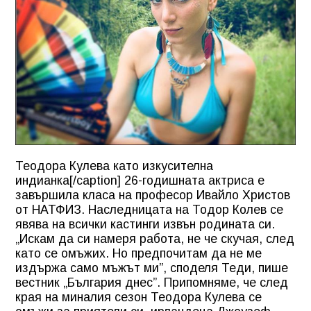
Теодора Кулева като изкусителна
индианка[/caption] 26-годишната актриса е
завършила класа на професор Ивайло Христов
от НАТФИЗ. Наследницата на Тодор Колев се
явява на всички кастинги извън родината си.
„Искам да си намеря работа, не че скучая, след
като се омъжих. Но предпочитам да не ме
издържа само мъжът ми”, споделя Теди, пише
вестник „България днес”. Припомняме, че след
края на миналия сезон Теодора Кулева се