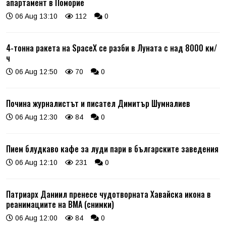
апартамент в Поморие
06 Aug 13:10
112
0
4-тонна ракета на SpaceX се разби в Луната с над 8000 км/
ч
06 Aug 12:50
70
0
Почина журналистът и писател Димитър Шумналиев
06 Aug 12:30
84
0
Пием блудкаво кафе за луди пари в българските заведения
06 Aug 12:10
231
0
Патриарх Даниил пренесе чудотворната Хавайска икона в
реанимациите на ВМА (снимки)
06 Aug 12:00
84
0