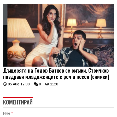
Дъщерята на Тодор Батков се омъжи, Стоичков
поздрави младоженците с реч и песен (снимки)
05 Aug 12:00
0
1120
КОМЕНТИРАЙ
Име
*