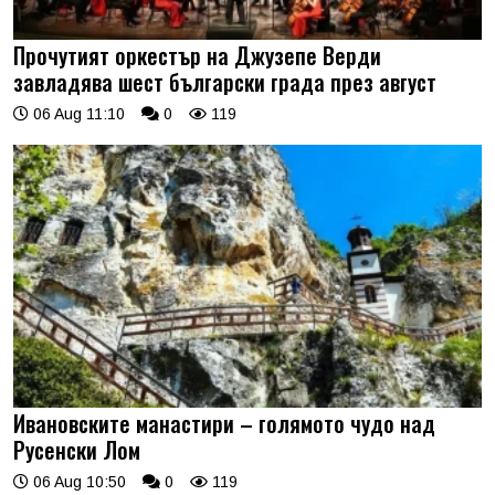
Прочутият оркестър на Джузепе Верди
завладява шест български града през август
06 Aug 11:10
0
119
Ивановските манастири – голямото чудо над
Русенски Лом
06 Aug 10:50
0
119