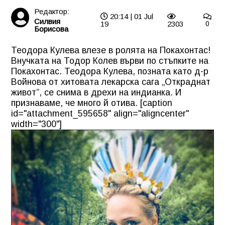
Редактор:
20:14 | 01 Jul
Силвия
19
2303
0
Борисова
Теодора Кулева влезе в ролята на Покахонтас!
Внучката на Тодор Колев върви по стъпките на
Покахонтас. Теодора Кулева, позната като д-р
Войнова от хитовата лекарска сага „Откраднат
живот”, се снима в дрехи на индианка. И
признаваме, че много й отива. [caption
id="attachment_595658" align="aligncenter"
width="300"]