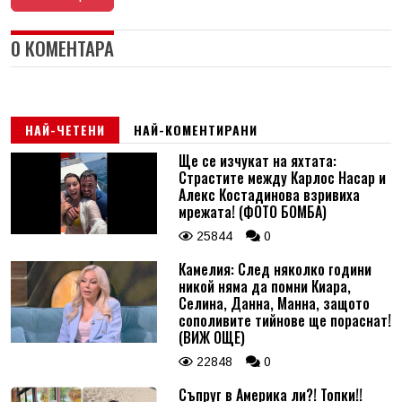
0 КОМЕНТАРА
НАЙ-ЧЕТЕНИ
НАЙ-КОМЕНТИРАНИ
Ще се изчукат на яхтата:
Страстите между Карлос Насар и
Алекс Костадинова взривиха
мрежата! (ФОТО БОМБА)
25844
0
Камелия: След няколко години
никой няма да помни Киара,
Селина, Данна, Манна, защото
сополивите тийнове ще пораснат!
(ВИЖ ОЩЕ)
22848
0
Съпруг в Америка ли?! Топки!!