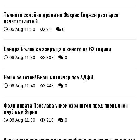
Тъмната семейна драма на Фахрие Евджен разтърси
почитателите й
06 Aug 11:50
91
0
Сандра Бълок се завръща в киното на 62 години
06 Aug 11:40
308
0
Нещо се готви! Бивш митничар пое АДФИ
06 Aug 11:40
448
0
Фолк дивата Преслава унизи охранител пред препълнен
клуб във Варна
06 Aug 11:30
210
0
Арестуваха международен наркобос в наш курорт на морето,