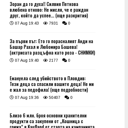
Зоран да го духа!! Силвия Петкова
влюбена отново: Не мисля, че е раждан
друг, който да успее... (още разкрития)
07 Aug 19:43
7931
0
За първи път: Ето го порасналият Анди на
Башар Рахал и Любомира Башева!
(актрисата разцъфна като роза - СНИМКИ)
07 Aug 19:40
2177
0
Емануела след убийството в Пловдив:
Тези деца са спасили вашите деца! Не ми
е жал за педофила! (още подробности)
07 Aug 19:36
50407
0
Близо 6 млн. броя основни хранителни
продукти са закупени от „Кошница с
грижа“ в Kaufland от старта на кампанията