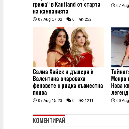
грижа“ в Kaufland от старта
07 Aug
на кампанията
07 Aug 17:02
0
252
Салма Хайек и дъщеря ѝ
Тайнат
Валентина очароваха
Монро 
феновете с рядка съвместна
Нова к
поява
легенд
07 Aug 15:23
0
1211
06 Aug
КОМЕНТИРАЙ