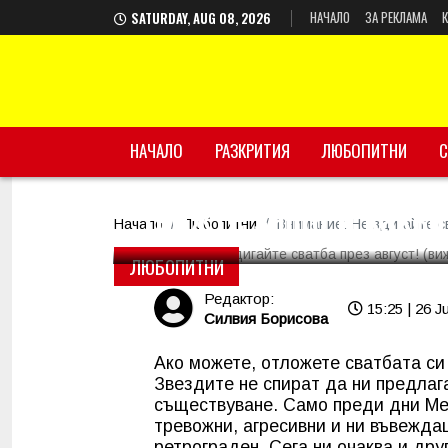
НАЧАЛО
ЗА РЕКЛАМА
SATURDAY, AUG 08, 2026
НАЧАЛО
Внимание: Не вдигай
РАЗКРИТИЯ
ЛЮБОПИТНИ
С
(вижте защо и какво
Начало
Любопитни
Внимание: Не вдигайте св
ЛЮБОПИТНИ
Редактор:
15:25 | 26 J
Силвия Борисова
Ако можете, отложете сватбата си 
Звездите не спират да ни предлаг
съществуване. Само преди дни Ме
тревожни, агресивни и ни въвежда
ретрограден. Сега ни очаква и дру