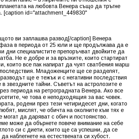
и планетата на любовта Венера също да тръгне
. [caption id="attachment_449830"
ащото ви заплашва развод[/caption] Венера
 фаза в периода от 25 юли и ще продължава да е
ези дни специалистите препоръчват двойките да
атба.
Не е добре и за връзките, които стартират
зи, които все пак напират да чуят сватбения марш
 последствия. Младоженците ще се разделят,
 разводът ще е тежък и с негативни последствия
е в звездните тайни. Съветът на астролозите е
през периода на ретроградната Венера. Ако все
 усетите, че това е неподходящия за вас човек.
ората, родени през тези четиридесет дни, когато
любят, мислят, че обичта на околните към тях е
е могат да даряват с обич и постоянство.
реме може да обърнете повече внимание на себе
глото си с диети, които ще са успешни, да се
 да наблегнете на естествената си хубост.