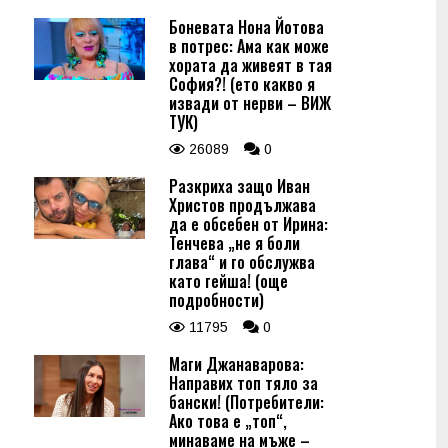
Боневата Нона Йотова
в потрес: Ама как може
хората да живеят в тая
София?! (ето какво я
извади от нерви – ВИЖ
ТУК)
26089
0
Разкриха защо Иван
Христов продължава
да е обсебен от Ирина:
Тенчева „не я боли
глава“ и го обслужва
като гейша! (още
подробности)
11795
0
Маги Джанаварова:
Направих топ тяло за
бански! (Потребители:
Ако това е „топ“,
минаваме на мъже –