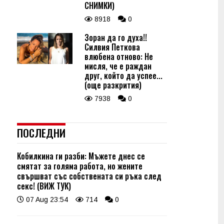
СНИМКИ)
8918
0
Зоран да го духа!!
Силвия Петкова
влюбена отново: Не
мисля, че е раждан
друг, който да успее...
(още разкрития)
7938
0
ПОСЛЕДНИ
Кобилкина ги разби: Мъжете днес се
смятат за голяма работа, но жените
свършват със собствената си ръка след
секс! (ВИЖ ТУК)
07 Aug 23:54
714
0