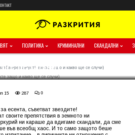
КОНТАКТ
те сватба през август!
ВЯТ
ПОЛИТИКА
КРИМИНАЛНИ
СКАНДАЛНИ
 ще се случи)
атба през август! (вижте защо и какво ще се случи)
un 15
287
0
за есента, съветват звездите!
ат своите препятствия в земното ни
ркурий ни караше да вдигаме скандали, да сме
ше във всеобщ хаос. И то само защото беше
го изпитание – в лиричните ни отношения с