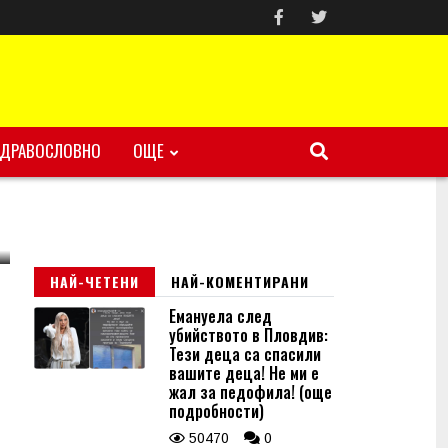
ЗДРАВОСЛОВНО
ОЩЕ
НАЙ-ЧЕТЕНИ
НАЙ-КОМЕНТИРАНИ
Емануела след
убийството в Пловдив:
Тези деца са спасили
вашите деца! Не ми е
жал за педофила! (още
подробности)
50470
0