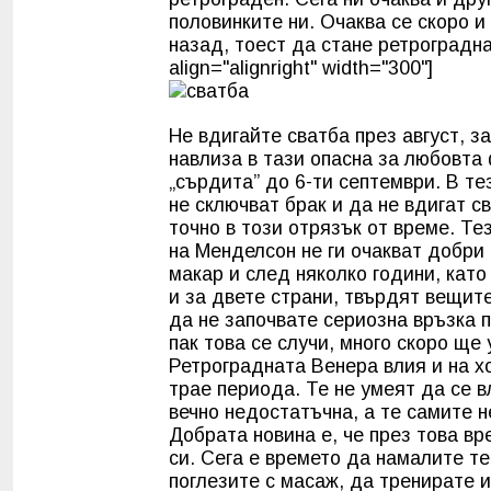
половинките ни. Очаква се скоро 
назад, тоест да стане ретроградна
align="alignright" width="300"]
Не вдигайте сватба през август, з
навлиза в тази опасна за любовта
„сърдита” до 6-ти септември. В т
не сключват брак и да не вдигат
св
точно в този отрязък от време. Те
на Менделсон не ги очакват добри
макар и след няколко години, като
и за двете страни, твърдят вещит
да не започвате сериозна връзка 
пак това се случи, много скоро ще
Ретроградната
Венера
влия и на х
трае периода. Те не умеят да се в
вечно недостатъчна, а те самите н
Добрата новина е, че през това в
си. Сега е времето да намалите те
поглезите с масаж, да тренирате и