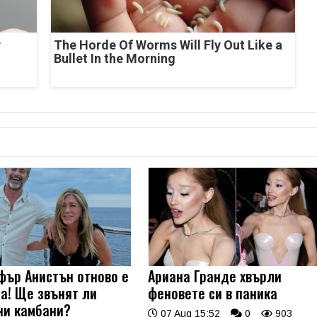
r
The Horde Of Worms Will Fly Out Like a
Bullet In the Morning
ър Анистън отново е
Ариана Гранде хвърли
а! Ще звънят ли
феновете си в паника
ни камбани?
07 Aug 15:52
0
903