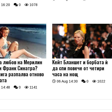
 16:20
0
1078
а любов на Мерилин
Кейт Бланшет и борбата ѝ
и Франк Синатра?
да спи повече от четири
нига разпалва отново
часа на нощ
ата
06 Aug 14:30
0
1022
 14:48
0
1141