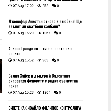
07 Aug 17:02
252
0
Дженифър Анистън отново е влюбена! Ще
звънят ли сватбени камбани?
07 Aug 16:20
1057
0
Ариана Гранде хвърли феновете си в
паника
07 Aug 15:52
903
0
Салма Хайек и дъщеря ѝ Валентина
очароваха феновете с рядка съвместна
поява
07 Aug 15:23
1204
0
ВИЖТЕ КАК ИВАЙЛО ФИЛИПОВ КОНТРОЛИРА