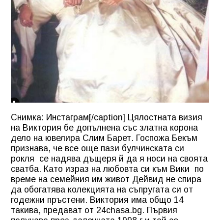
Снимка: Инстаграм[/caption] Цялостната визия
на Виктория бе допълнена със златна корона
дело на ювелира Слим Барет. Госпожа Бекъм
признава, че все още пази булчинската си
рокля се надява дъщеря й да я носи на своята
сватба. Като израз на любовта си към Вики по
време на семейния им живот Дейвид не спира
да обогатява колекцията на съпругата си от
годежни пръстени. Виктория има общо 14
такива, предават от 24chasa.bg. Първия