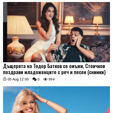
Дъщерята на Тодор Батков се омъжи, Стоичков
поздрави младоженците с реч и песен (снимки)
05 Aug 12:00
0
994