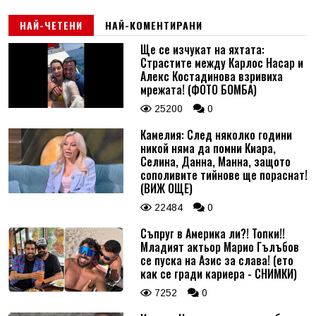
НАЙ-ЧЕТЕНИ
НАЙ-КОМЕНТИРАНИ
Ще се изчукат на яхтата:
Страстите между Карлос Насар и
Алекс Костадинова взривиха
мрежата! (ФОТО БОМБА)
25200
0
Камелия: След няколко години
никой няма да помни Киара,
Селина, Данна, Манна, защото
сополивите тийнове ще пораснат!
(ВИЖ ОЩЕ)
22484
0
Съпруг в Америка ли?! Топки!!
Младият актьор Марио Гълъбов
се пуска на Азис за слава! (ето
как се гради кариера - СНИМКИ)
7252
0