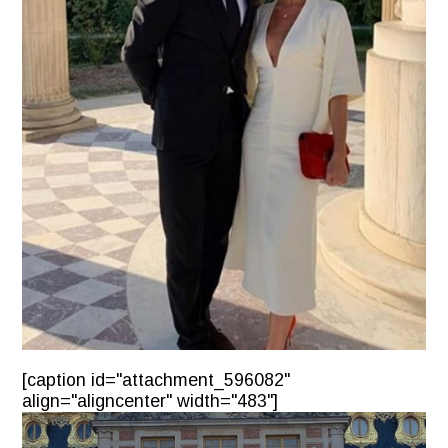
[caption id="attachment_596082"
align="aligncenter" width="483"]