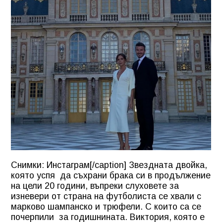
Снимки: Инстаграм[/caption] Звездната двойка,
която успя да съхрани брака си в продължение
на цели 20 години, въпреки слуховете за
изневери от страна на футболиста се хвали с
марково шампанско и трюфели. С които са се
почерпили за годишнината. Виктория, която е