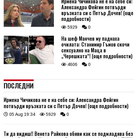
Ирмена Чичикова не е на себе си:
Александра Фейгин потвърди
връзката си с Петър Дочев! (още
подробности)
5929
0
На шеф Манчев му паднаха
очилата: Станимир Гъмов скочи
сексуално на Маца в
„Черешката“! (още подробности)
4606
0
ПОСЛЕДНИ
Ирмена Чичикова не е на себе си: Александра Фейгин
потвърди връзката си с Петър Дочев! (още подробности)
05 Aug 19:34
5929
0
Ти да видиш!! Венета Райкова обяви как се подмладява без