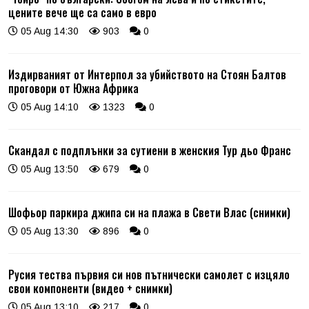
цените вече ще са само в евро
05 Aug 14:30
903
0
Издирваният от Интерпол за убийството на Стоян Балтов
проговори от Южна Африка
05 Aug 14:10
1323
0
Скандал с подплънки за сутиени в женския Тур дьо Франс
05 Aug 13:50
679
0
Шофьор паркира джипа си на плажа в Свети Влас (снимки)
05 Aug 13:30
896
0
Русия тества първия си нов пътнически самолет с изцяло
свои компоненти (видео + снимки)
05 Aug 13:10
217
0