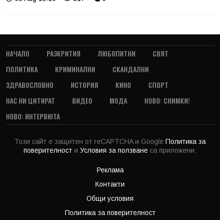
НАЧАЛО
РАЗКРИТИЯ
ЛЮБОПИТНИ
СВЯТ
ПОЛИТИКА
КРИМИНАЛНИ
СКАНДАЛНИ
ЗДРАВОСЛОВНО
ИСТОРИЯ
КИНО
СПОРТ
НАС НИ ЦИТИРАТ
ВИДЕО
МОДА
НОВО: СНИМКИ!
НОВО: ИНТЕРВЮТА
Този сайт е защитен от reCAPTCHA и Google
Политика за
поверителност
и
Условия за ползване
са приложени.
Реклама
Контакти
Общи условия
Политика за поверителност