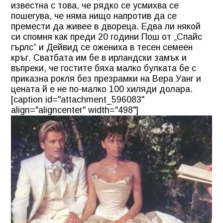
известна с това, че рядко се усмихва се
пошегува, че няма нищо напротив да се
премести да живее в двореца. Едва ли някой
си спомня как преди 20 години Пош от „Спайс
гърлс” и Дейвид се ожениха в тесен семеен
кръг. Сватбата им бе в ирландски замък и
въпреки, че гостите бяха малко булката бе с
приказна рокля без презрамки на Вера Уанг и
цената й е не по-малко 100 хиляди долара.
[caption id="attachment_596083"
align="aligncenter" width="498"]