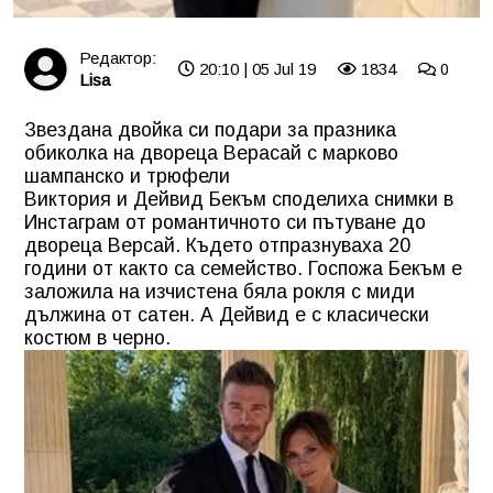
Редактор:
20:10 | 05 Jul 19
1834
0
Lisa
Звездана двойка си подари за празника
обиколка на двореца Верасай с марково
шампанско и трюфели
Виктория и Дейвид Бекъм споделиха снимки в
Инстаграм от романтичното си пътуване до
двореца Версай. Където отпразнуваха 20
години от както са семейство. Госпожа Бекъм е
заложила на изчистена бяла рокля с миди
дължина от сатен. А Дейвид е с класически
костюм в черно.