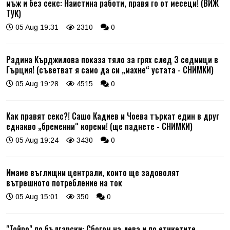
мъж и без секс: Наистина работи, правя го от месеци! (ВИЖ
ТУК)
05 Aug 19:31
2310
0
Радина Кърджилова показа тяло за грях след 3 седмици в
Гърция! (съветват я само да си „махне“ устата - СНИМКИ)
05 Aug 19:28
4515
0
Как правят секс?! Сашо Кадиев и Чоева търкат един в друг
еднакво „бременни“ кореми! (ще паднете - СНИМКИ)
05 Aug 19:24
3430
0
Имаме въглищни централи, които ще задоволят
вътрешното потребление на ток
05 Aug 15:01
350
0
"Тойро" по български: Сбогом на лева и по етикетите,