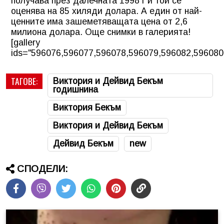
получава през далечната 1998 г и той се
оценява на 85 хиляди долара. А един от най-
ценните има зашеметяващата цена от 2,6
милиона долара. Още снимки в галерията!
[gallery
ids="596076,596077,596078,596079,596082,596080
ТАГОВЕ:
Виктория и Дейвид Бекъм
годишнина
Виктория Бекъм
Виктория и Дейвид Бекъм
Дейвид Бекъм
new
СПОДЕЛИ: