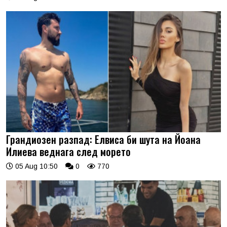
Грандиозен разпад: Елвиса би шута на Йоана
Илиева веднага след морето
05 Aug 10:50
0
770