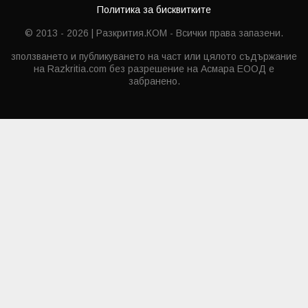
Политика за бисквитките
© 2013 - 2026 | Разкрития.КОМ - Всички права запазени.
зползването и публикуването на част или цялото съдържание
на Razkritia.com без разрешение на Асмара ЕООД е
забранено.