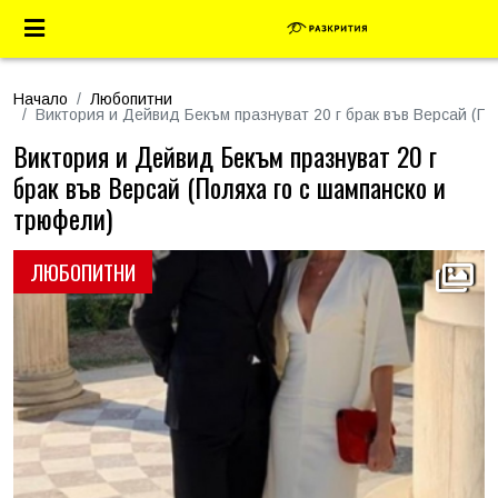
Начало
Любопитни
Виктория и Дейвид Бекъм празнуват 20 г брак във Версай (П
Виктория и Дейвид Бекъм празнуват 20 г
брак във Версай (Поляха го с шампанско и
трюфели)
ЛЮБОПИТНИ