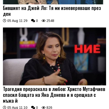
Бившият на Джей Ло: Тя ми изневеряваше през
ден
05 Aug 11:29
0
2548
Трагедия прераснала в любов: Христо Мутафчиев
спасил бащата на Яна Донева и я срещнал с
мъжа й
05 Aug 11:10
0
826