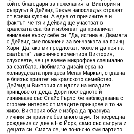
който благодари за пожеланията. Виктория и
съпругът й Дейвид Бекъм напоследък странят
от всички купони. А една от причините е и
фактът, че тя и Дейвид ще участват в
кралската сватба и избягват да привличат
внимание върху себе си. "Да, истина е. Двамата
с Дейвид сме поканени за венчавката на принц
Хари. Да, ако ми предложат, може и да пея на
сватбата", лаконично коментира Виктория,
слуховете, че ще вземе микрофона специално
за сватбата. Любимата дизайнерка на
холивудската принцеса Меган Маркъл, отдавна
е близък приятел на кралското семейство.
Дейвид и Виктория са идоли на младите
принцове от деца. Дори последното й
изявяване със Спайс Гърлс, бе наблюдавана с
огромен интерес от младите принцове и то на
живо. Виктория обаче избра да празнува
личния си празник без много шум. Тя посрещна
рождения си ден в Ню Йорк, само със съпруга и
децата си. Смята се, че по-късно към партито