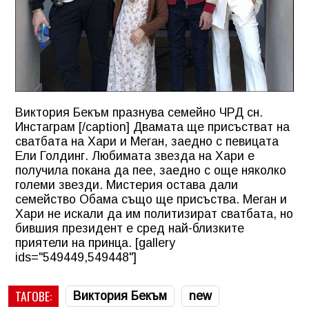
Виктория Бекъм празнува семейно ЧРД сн.
Инстаграм [/caption] Двамата ще присъстват на
сватбата на Хари и Меган, заедно с певицата
Ели Голдинг. Любимата звезда на Хари е
получила покана да пее, заедно с още няколко
големи звезди. Мистерия остава дали
семейство Обама също ще присъства. Меган и
Хари не искали да им политизират сватбата, но
бившия президент е сред най-близките
приятели на принца. [gallery
ids="549449,549448"]
ТАГОВЕ:
Виктория Бекъм
new