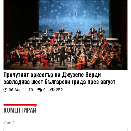
Прочутият оркестър на Джузепе Верди
завладява шест български града през август
06 Aug 11:10
0
252
КОМЕНТИРАЙ
Име
*