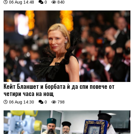
06 Aug 14:48
0
840
Кейт Бланшет и борбата ѝ да спи повече от
четири часа на нощ
06 Aug 14:30
0
798