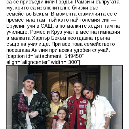
са се присъединили Гордън Рамзи и съпругата
му, които са изключително близки със
семейство Бекъм. В момента фамилията се е
преместила там, тъй като най-големия син —
Бруклин учи в САЩ, а по-малките ходят там на
училище. Ромео и Круз учат в местна гимназия,
а малката Харпър Бекъм неотдавна тръгна
също на училище. При все това семейството
посещава Англия при всеки удобен случай.
[caption id="attachment_549450"
align="aligncenter" width="300"]