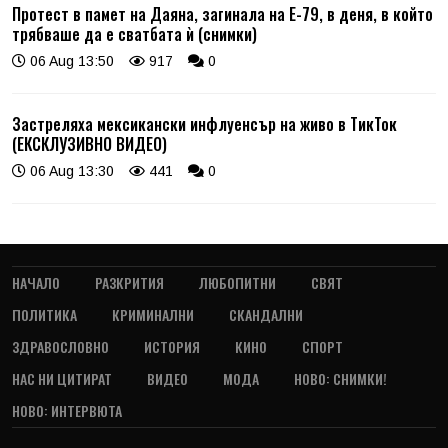
Протест в памет на Даяна, загинала на Е-79, в деня, в който
трябваше да е сватбата ѝ (снимки)
06 Aug 13:50
917
0
Застреляха мексикански инфлуенсър на живо в ТикТок
(ЕКСКЛУЗИВНО ВИДЕО)
06 Aug 13:30
441
0
НАЧАЛО
РАЗКРИТИЯ
ЛЮБОПИТНИ
СВЯТ
ПОЛИТИКА
КРИМИНАЛНИ
СКАНДАЛНИ
ЗДРАВОСЛОВНО
ИСТОРИЯ
КИНО
СПОРТ
НАС НИ ЦИТИРАТ
ВИДЕО
МОДА
НОВО: СНИМКИ!
НОВО: ИНТЕРВЮТА