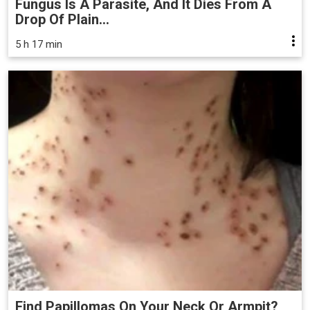
Fungus Is A Parasite, And It Dies From A
Drop Of Plain...
5 h 17 min
Find Papillomas On Your Neck Or Armpit?