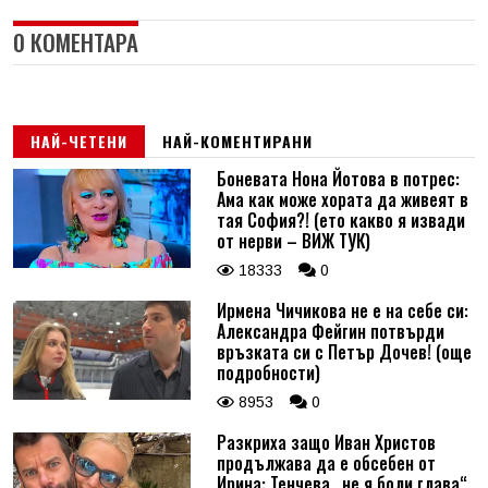
0 КОМЕНТАРА
НАЙ-ЧЕТЕНИ
НАЙ-КОМЕНТИРАНИ
Боневата Нона Йотова в потрес:
Ама как може хората да живеят в
тая София?! (ето какво я извади
от нерви – ВИЖ ТУК)
18333
0
Ирмена Чичикова не е на себе си:
Александра Фейгин потвърди
връзката си с Петър Дочев! (още
подробности)
8953
0
Разкриха защо Иван Христов
продължава да е обсебен от
Ирина: Тенчева „не я боли глава“