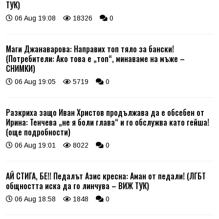
ТУК)
06 Aug 19:08
18326
0
Маги Джанаварова: Направих топ тяло за бански!
(Потребители: Ако това е „топ“, минаваме на мъже –
СНИМКИ)
06 Aug 19:05
5719
0
Разкриха защо Иван Христов продължава да е обсебен от
Ирина: Тенчева „не я боли глава“ и го обслужва като гейша!
(още подробности)
06 Aug 19:01
8022
0
АЙ СТИГА, БЕ!! Педалът Азис кресна: Аман от педали! (ЛГБТ
общността иска да го линчува – ВИЖ ТУК)
06 Aug 18:58
1848
0