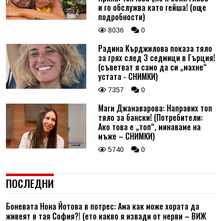
и го обслужва като гейша! (още
подробности)
8036
0
Радина Кърджилова показа тяло
за грях след 3 седмици в Гърция!
(съветват я само да си „махне“
устата - СНИМКИ)
7357
0
Маги Джанаварова: Направих топ
тяло за бански! (Потребители:
Ако това е „топ“, минаваме на
мъже – СНИМКИ)
5740
0
ПОСЛЕДНИ
Боневата Нона Йотова в потрес: Ама как може хората да
живеят в тая София?! (ето какво я извади от нерви – ВИЖ