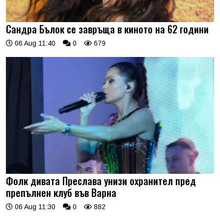
Сандра Бълок се завръща в киното на 62 години
06 Aug 11:40
0
679
Фолк дивата Преслава унизи охранител пред
препълнен клуб във Варна
06 Aug 11:30
0
882