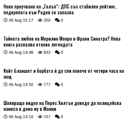
Ново проучване на „Галъп“: ДПС със стабилен рейтинг,
подкрепата към Радев се запазва
06 Aug 15:17
350
0
Тайната любов на Мерилин Монро и Франк Синатра? Нова
книга разпалва отново легендата
06 Aug 14:48
833
0
Кейт Бланшет и борбата ѝ да спи повече от четири часа на
нощ
06 Aug 14:30
777
0
Шокиращо видео на Перес Хилтън доведе до полицейска
намеса в дома му в Маями
06 Aug 14:10
707
0