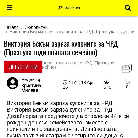
Начало
Любопитни
Виктория Бекъм заряза купоните за ЧРД (Празнува годишнин
Виктория Бекъм заряза купоните за ЧРД
(Празнува годишнината семейно)
ЛЮБОПИТНИ
Редактор:
1:51 | 18 Apr
Кристина
18
546
0
Милева
Виктория Бекъм заряза купоните за ЧРД
Виктория Бекъм заряза купоните за ЧРД.
Дизайнерката предпочете да отбележи 44-я си
рожден ден със семейството, вместо с
приятели и по заведенията. Дизайнерката
пусна пост в инстаграм с четирите си деца, с