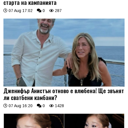
старта на кампанията
07 Aug 17:02
0
287
Дженифър Анистън отново е влюбена! Ще звънят
ли сватбени камбани?
07 Aug 16:20
0
1428