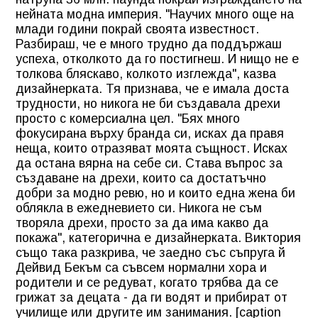
нейната модна империя. "Научих много още на
млади години покрай своята известност.
Разбираш, че е много трудно да поддържаш
успеха, отколкото да го постигнеш. И нищо не е
толкова бляскаво, колкото изглежда", казва
дизайнерката. Тя признава, че е имала доста
трудности, но никога не би създавала дрехи
просто с комерсиална цел. "Бях много
фокусирана върху бранда си, исках да правя
неща, които отразяват моята същност. Исках
да остана вярна на себе си. Става въпрос за
създаване на дрехи, които са достатъчно
добри за модно ревю, но и които една жена би
облякла в ежедневието си. Никога не съм
творяла дрехи, просто за да има какво да
покажа", категорична е дизайнерката. Виктория
също така разкрива, че заедно със съпруга й
Дейвид Бекъм са съвсем нормални хора и
родители и се редуват, когато трябва да се
грижат за децата - да ги водят и прибират от
училище или другите им занимания. [caption