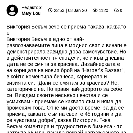
Редактор:
22:53 | 03 Jan 20
1120
0
Mary Lou
Виктория Бекъм вече се приема такава, каквато
е
Виктория Бекъм е едно от най-
разпознаваемите лица в модния свят и винаги е
демонстрирала завидна доза самочувствие. Но
в действителност тя сподели, че и към днешна
дата не се смята за красива. Дизайнерката е
на корицата на новия брой на "Harper's Bazaar",
в който коментира бизнеса, кариерата и
визията си. "Дали се смятам за красива? Не,
категорично не. Но правя най-доброто за себе
си. Виждам своите несъвършенства и се
усмихвам - приемам се каквато съм и няма да
променям това. Отне ми доста време, за да се
приема, каквато съм на своите 45 години и да
се чувствам добре", казва Виктория. Г-жа
Бекъм коментира и трудностите в бизнеса - тя
натрупа 36 млн. паунда покрай изграждането на