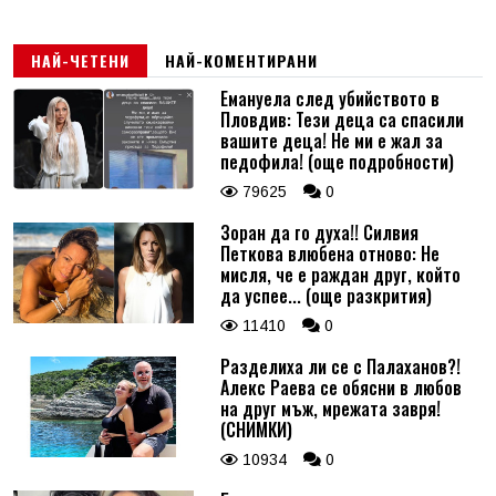
НАЙ-ЧЕТЕНИ
НАЙ-КОМЕНТИРАНИ
Емануела след убийството в
Пловдив: Тези деца са спасили
вашите деца! Не ми е жал за
педофила! (още подробности)
79625
0
Зоран да го духа!! Силвия
Петкова влюбена отново: Не
мисля, че е раждан друг, който
да успее... (още разкрития)
11410
0
Разделиха ли се с Палаханов?!
Алекс Раева се обясни в любов
на друг мъж, мрежата завря!
(СНИМКИ)
10934
0