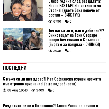
Близо година след раздялата:
Ивана РАЗТЪРСИ с истината за
Стояна! (двете бяха повече от
сестри – ВИЖ ТУК)
6790
0
Тоя нагъл ли е, или е дебилен?!?
Синковецът на Тони Стораро
шпори без книжка в Слънчака!
(Емрах е за пандиза - СНИМКИ)
3948
0
ПОСЛЕДНИ
С мъжа си ли има ядове?! Ива Софиянска взриви мрежата
със странно признание! (още подробности)
08 Aug 19:40
3409
0
Разделиха ли се с Палаханов?! Алекс Раева се обясни в