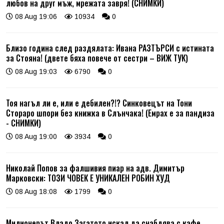
любов на друг мъж, мрежата завря! (СНИМКИ)
08 Aug 19:06
10934
0
Близо година след раздялата: Ивана РАЗТЪРСИ с истината
за Стояна! (двете бяха повече от сестри – ВИЖ ТУК)
08 Aug 19:03
6790
0
Тоя нагъл ли е, или е дебилен?!? Синковецът на Тони
Стораро шпори без книжка в Слънчака! (Емрах е за пандиза
- СНИМКИ)
08 Aug 19:00
3934
0
Николай Попов за фалшивия пиар на адв. Димитър
Марковски: ТОЗИ ЧОВЕК Е УНИКАЛЕН РОБИН ХУД
08 Aug 18:08
1799
0
Милионерът Владо Загатото искал да снабдява с кафе