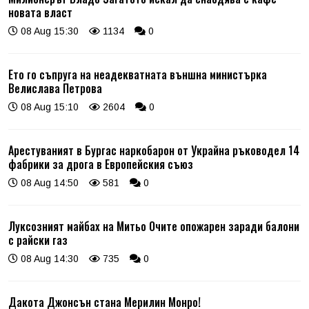
новата власт
08 Aug 15:30
1134
0
Ето го съпруга на неадекватната външна министърка
Велислава Петрова
08 Aug 15:10
2604
0
Арестуваният в Бургас наркобарон от Украйна ръководел 14
фабрики за дрога в Европейския съюз
08 Aug 14:50
581
0
Луксозният майбах на Митьо Очите опожарен заради балони
с райски газ
08 Aug 14:30
735
0
Дакота Джонсън стана Мерилин Монро!