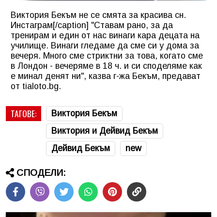
Виктория Бекъм не се смята за красива сн.
Инстаграм[/caption] "Ставам рано, за да
тренирам и един от нас винаги кара децата на
училище. Винаги гледаме да сме си у дома за
вечеря. Много сме стриктни за това, когато сме
в Лондон - вечеряме в 18 ч. и си споделяме как
е минал денят ни", казва г-жа Бекъм, предават
от tialoto.bg.
ТАГОВЕ:
Виктория Бекъм
Виктория и Дейвид Бекъм
Дейвид Бекъм
new
СПОДЕЛИ: