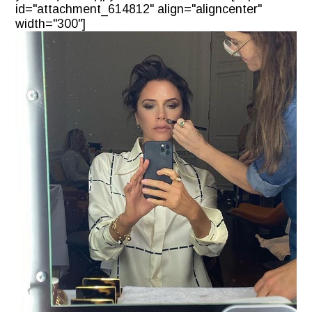
id="attachment_614812" align="aligncenter"
width="300"]