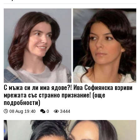
С мъжа си ли има ядове?! Ива Софиянска взриви
мрежата със странно признание! (още
подробности)
08 Aug 19:40
0
3444