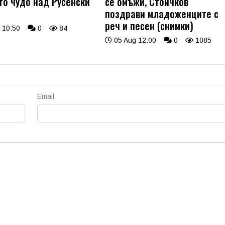
то чудо над Русенски
се омъжи, Стоичков
поздрави младоженците с
реч и песен (снимки)
 10:50
0
84
05 Aug 12:00
0
1085
Email