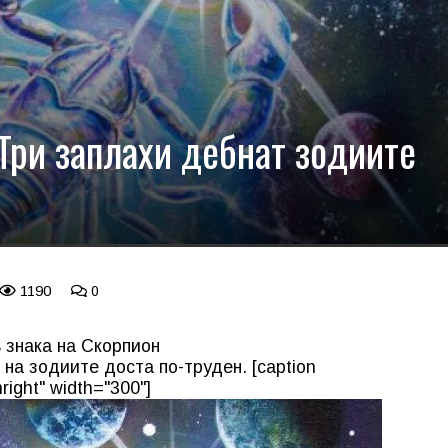
Три заплахи дебнат зодиите
1190
0
 знака на Скорпион
на зодиите доста по-труден. [caption
right" width="300"]