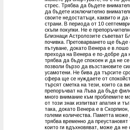
стрес. Трябва да бъдете внимател
да бъдете изключително внимателн
своите недостатъци, каквито и да 
страни. В периода от 10 септемвр
скъпи покупки. Не е препоръчител
Близнаци Астролозите съветват Бл
почивка. Претоварването ще бъде 
пътуване, докато Венера е в лошо
прехода на Венера е по-добре да 
трябва да бъде спокоен и да не с
позволи бързо да възстановите сил
усамотени. Не бива да търсите ср
сфера ще се нуждаете от спокойст
търсят сметка на тези, които са в
препоръчват на Лъва да бъде фил
много внимание към проблемите мо
от този знак изпитват апатия и тъ
така, докато Венера е в Скорпион,
големи количества. Паметта може 
трябва временно да преустановят 
които ги вдъхновяват, може да не 