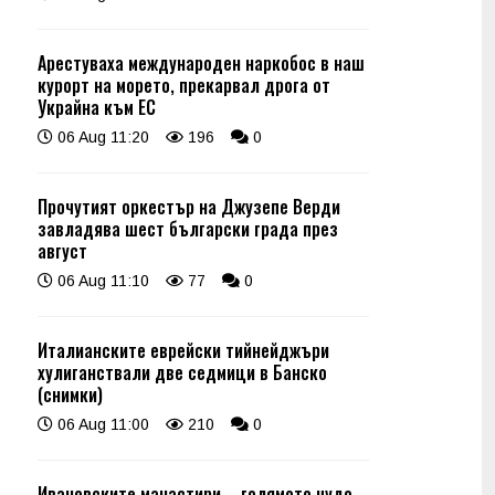
Арестуваха международен наркобос в наш
курорт на морето, прекарвал дрога от
Украйна към ЕС
06 Aug 11:20
196
0
Прочутият оркестър на Джузепе Верди
завладява шест български града през
август
06 Aug 11:10
77
0
Италианските еврейски тийнейджъри
хулиганствали две седмици в Банско
(снимки)
06 Aug 11:00
210
0
Ивановските манастири – голямото чудо