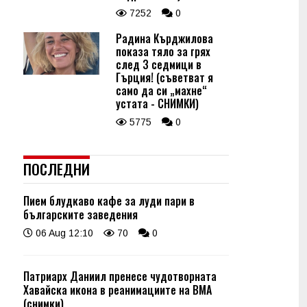
7252
0
Радина Кърджилова
показа тяло за грях
след 3 седмици в
Гърция! (съветват я
само да си „махне“
устата - СНИМКИ)
5775
0
ПОСЛЕДНИ
Пием блудкаво кафе за луди пари в
българските заведения
06 Aug 12:10
70
0
Патриарх Даниил пренесе чудотворната
Хавайска икона в реанимациите на ВМА
(снимки)