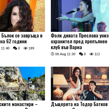
 Бълок се завръща в
Фолк дивата Преслава униз
 на 62 години
охранител пред препълнен
клуб във Варна
 11:40
0
189
06 Aug 11:30
0
112
ските манастири –
Дъщерята на Тодор Батков