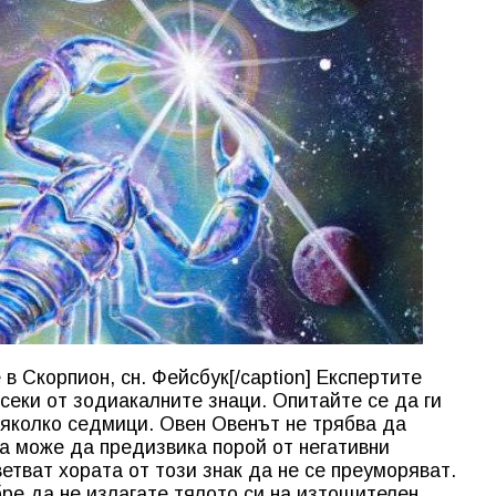
в Скорпион, сн. Фейсбук[/caption] Експертите
еки от зодиакалните знаци. Опитайте се да ги
яколко седмици. Овен Овенът не трябва да
ва може да предизвика порой от негативни
етват хората от този знак да не се преуморяват.
бре да не излагате тялото си на изтощителен