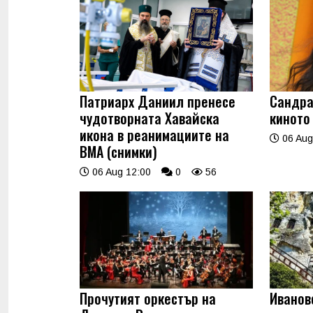
Патриарх Даниил пренесе
Сандра
чудотворната Хавайска
киното
икона в реанимациите на
06 Aug
ВМА (снимки)
06 Aug 12:00
0
56
Прочутият оркестър на
Иванов