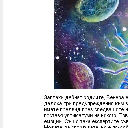
Заплахи дебнат зодиите, Венера е 
дадоха три предупреждения към вс
имате предвид през следващите н
поставя ултиматуми на никого. То
емоции. Също така експертите съв
Можете да спортувате, но е по-до