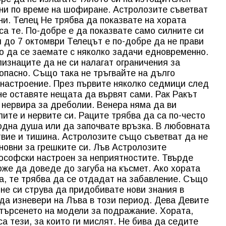
ни по време на шофиране. Астролозите съветват
и. Телец Не трябва да показвате на хората
са те. По-добре е да показвате само силните си
и до 7 октомври Телецът е по-добре да не прави
но да се заемате с няколко задачи едновременно.
изнаците да не си налагат ограничения за
опасно. Също така не тръгвайте на дълго
 настроение. През първите няколко седмици след
не оставяте нещата да вървят сами. Рак Ракът
е нервира за дреболии. Венера няма да ви
ите и нервите си. Раците трябва да са по-често
одна душа или да започвате връзка. В любовната
вие и тишина. Астролозите също съветват да не
иновни за грешките си. Лъв Астролозите
ософски настроен за неприятностите. Твърде
же да доведе до загуба на късмет. Ако хората
га, те трябва да се отдадат на забавление. Също
 не си струва да придобивате нови знания в
да изневери на Лъва в този период. Дева Девите
търсенето на модели за подражание. Хората,
са тези, за които ги мислят. Не бива да седите