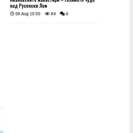
над Русенски Лом
06 Aug 10:50
84
0