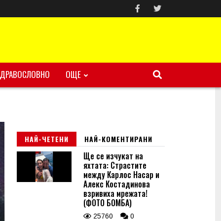
ЗДРАВОСЛОВНО
ОЩЕ
НАЙ-ЧЕТЕНИ
НАЙ-КОМЕНТИРАНИ
Ще се изчукат на
яхтата: Страстите
между Карлос Насар и
Алекс Костадинова
взривиха мрежата!
(ФОТО БОМБА)
25760
0