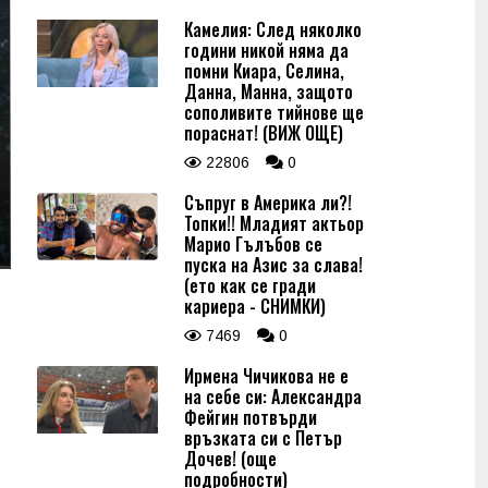
Камелия: След няколко
години никой няма да
помни Киара, Селина,
Данна, Манна, защото
сополивите тийнове ще
пораснат! (ВИЖ ОЩЕ)
22806
0
Съпруг в Америка ли?!
Топки!! Младият актьор
Марио Гълъбов се
пуска на Азис за слава!
(ето как се гради
кариера - СНИМКИ)
7469
0
Ирмена Чичикова не е
на себе си: Александра
Фейгин потвърди
връзката си с Петър
Дочев! (още
подробности)