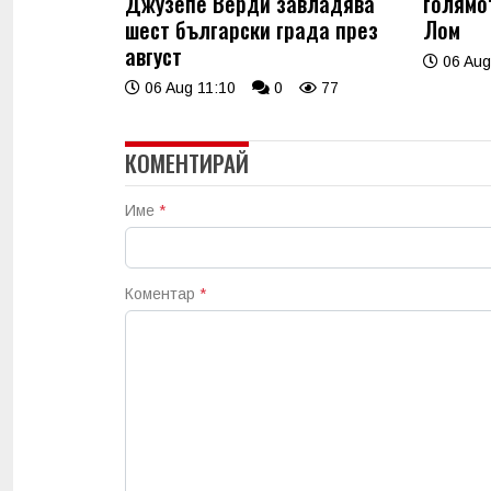
Джузепе Верди завладява
голямо
шест български града през
Лом
август
06 Aug
06 Aug 11:10
0
77
КОМЕНТИРАЙ
Име
*
Коментар
*