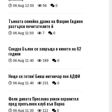
06 Aug 12:00
56
0
Тъмната семейна драма на Фахрие Евджен
разтърси почитателите й
06 Aug 11:50
7
0
Сандра Бълок се завръща в киното на 62
години
06 Aug 11:40
189
0
Нещо се готви! Бивш митничар пое АДФИ
06 Aug 11:40
231
0
Фолк дивата Преслава унизи охранител
пред препълнен клуб във Варна
06 Aug 11:30
112
0