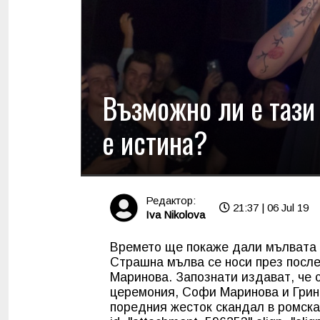
Възможно ли е тази
е истина?
Редактор:
21:37 | 06 Jul 19
Iva Nikolova
Времето ще покаже дали мълвата 
Страшна мълва се носи през посл
Маринова. Запознати издават, че
церемония, Софи Маринова и Гринг
поредния жесток скандал в ромскат