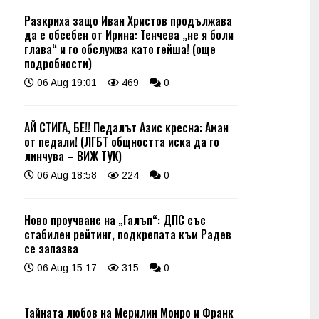
Разкриха защо Иван Христов продължава
да е обсебен от Ирина: Тенчева „не я боли
глава“ и го обслужва като гейша! (още
подробности)
06 Aug 19:01
469
0
АЙ СТИГА, БЕ!! Педалът Азис кресна: Аман
от педали! (ЛГБТ общността иска да го
линчува – ВИЖ ТУК)
06 Aug 18:58
224
0
Ново проучване на „Галъп“: ДПС със
стабилен рейтинг, подкрепата към Радев
се запазва
06 Aug 15:17
315
0
Тайната любов на Мерилин Монро и Франк