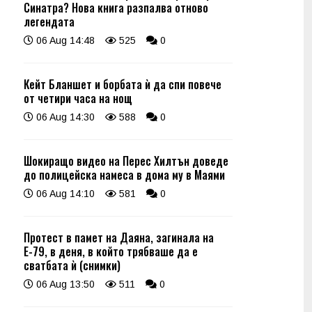
Синатра? Нова книга разпалва отново
легендата
06 Aug 14:48
525
0
Кейт Бланшет и борбата ѝ да спи повече
от четири часа на нощ
06 Aug 14:30
588
0
Шокиращо видео на Перес Хилтън доведе
до полицейска намеса в дома му в Маями
06 Aug 14:10
581
0
Протест в памет на Даяна, загинала на
Е-79, в деня, в който трябваше да е
сватбата ѝ (снимки)
06 Aug 13:50
511
0