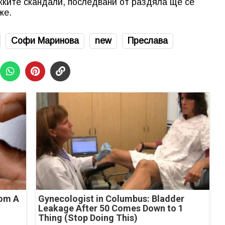
жките скандали, последвани от раздяла ще се
же.
Софи Маринова
new
Преслава
rom A
Gynecologist in Columbus: Bladder
Leakage After 50 Comes Down to 1
Thing (Stop Doing This)