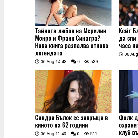
Тайната любов на Мерилин
Кейт Б
Монро и Франк Синатра?
да спи
Нова книга разпалва отново
часа н
легендата
06 Aug
06 Aug 14:48
0
539
Сандра Бълок се завръща в
Фолк д
киното на 62 години
охрани
клуб в
06 Aug 11:40
0
511