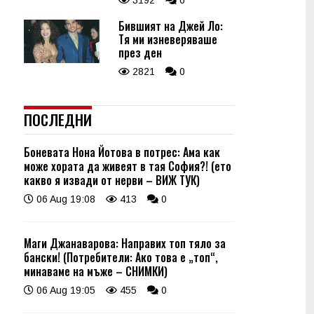
3192
0
Бившият на Джей Ло:
Тя ми изневеряваше
през ден
2821
0
ПОСЛЕДНИ
Боневата Нона Йотова в потрес: Ама как
може хората да живеят в тая София?! (ето
какво я извади от нерви – ВИЖ ТУК)
06 Aug 19:08
413
0
Маги Джанаварова: Направих топ тяло за
бански! (Потребители: Ако това е „топ“,
минаваме на мъже – СНИМКИ)
06 Aug 19:05
455
0