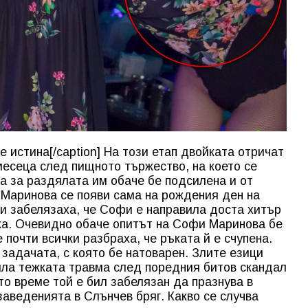
 истина[/caption] На този етап двойката отричат
месеца след пищното тържество, на което се
та за раздялата им обаче бе подсилена и от
 Маринова се появи сама на рождения ден на
и забелязаха, че Софи е направила доста хитър
ка. Очевидно обаче опитът на Софи Маринова бе
 почти всички разбраха, че ръката й е счупена.
задачата, с която бе натоварен. Злите езици
ила тежката травма след поредния битов скандал
ото време той е бил забелязан да празнува в
заведенията в Слънчев бряг. Какво се случва