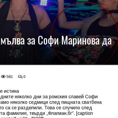
 мълва за Софи Маринова да
581
0
е истина
едните няколко дни за ромския славей Софи
 само няколко седмици след пищната сватбена
о са се разделили. Това се случило след
а фамилия, твърди „Флагман.бг“. [caption