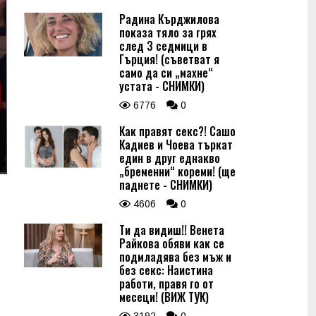
Радина Кърджилова
показа тяло за грях
след 3 седмици в
Гърция! (съветват я
само да си „махне“
устата - СНИМКИ)
6776
0
Как правят секс?! Сашо
Кадиев и Чоева търкат
един в друг еднакво
„бременни“ кореми! (ще
паднете - СНИМКИ)
4606
0
Ти да видиш!! Венета
Райкова обяви как се
подмладява без мъж и
без секс: Наистина
работи, правя го от
месеци! (ВИЖ ТУК)