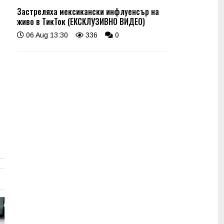
Застреляха мексикански инфлуенсър на
живо в ТикТок (ЕКСКЛУЗИВНО ВИДЕО)
06 Aug 13:30
336
0