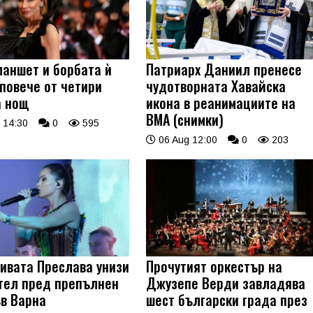
ланшет и борбата ѝ
Патриарх Даниил пренесе
 повече от четири
чудотворната Хавайска
а нощ
икона в реанимациите на
ВМА (снимки)
 14:30
0
595
06 Aug 12:00
0
203
ивата Преслава унизи
Прочутият оркестър на
тел пред препълнен
Джузепе Верди завладява
ъв Варна
шест български града през