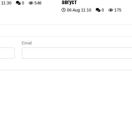
август
 11:30
0
546
06 Aug 11:10
0
175
Email