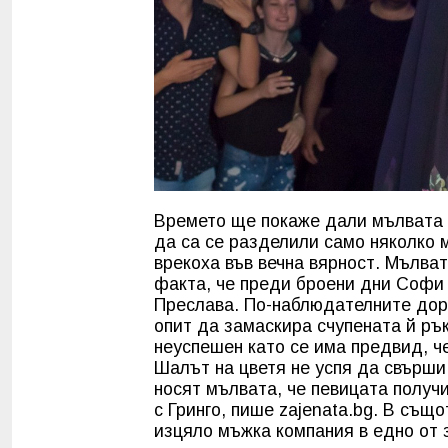
Времето ще покаже дали мълвата е
да са се разделили само няколко 
врекоха във вечна вярност. Мълва
факта, че преди броени дни Софи
Преслава. По-наблюдателните дор
опит да замаскира счупената й ръ
неуспешен като се има предвид, че
Шалът на цветя не успя да свърши 
носят мълвата, че певицата получ
с Гринго, пише zajenata.bg. В същ
изцяло мъжка компания в едно от 