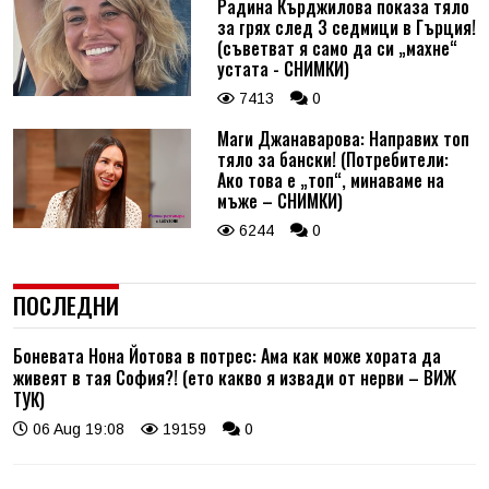
Радина Кърджилова показа тяло
за грях след 3 седмици в Гърция!
(съветват я само да си „махне“
устата - СНИМКИ)
7413
0
Маги Джанаварова: Направих топ
тяло за бански! (Потребители:
Ако това е „топ“, минаваме на
мъже – СНИМКИ)
6244
0
ПОСЛЕДНИ
Боневата Нона Йотова в потрес: Ама как може хората да
живеят в тая София?! (ето какво я извади от нерви – ВИЖ
ТУК)
06 Aug 19:08
19159
0