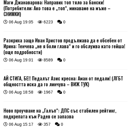
Маги Джанаварова: Направих топ тяло за бански!
(Потребители: Ако това е „топ“, минаваме на мъже –
СНИМКИ)
06 Aug 19:05
6223
0
Разкриха защо Иван Христов продължава да е обсебен от
Ирина: Тенчева „не я боли глава“ и го обслужва като гейша!
(още подробности)
06 Aug 19:01
8589
0
АЙ СТИГА, БЕ!! Педалът Азис кресна: Аман от педали! (ЛГБТ
общността иска да го линчува – ВИЖ ТУК)
06 Aug 18:58
1967
0
Ново проучване на „Галъп“: ДПС със стабилен рейтинг,
подкрепата към Радев се запазва
06 Aug 15:17
357
0