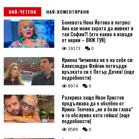
НАЙ-ЧЕТЕНИ
НАЙ-КОМЕНТИРАНИ
Боневата Нона Йотова в потрес:
Ама как може хората да живеят в
тая София?! (ето какво я извади
от нерви – ВИЖ ТУК)
19173
0
Ирмена Чичикова не е на себе си:
Александра Фейгин потвърди
връзката си с Петър Дочев! (още
подробности)
8974
0
Разкриха защо Иван Христов
продължава да е обсебен от
Ирина: Тенчева „не я боли глава“
и го обслужва като гейша! (още
подробности)
8589
0