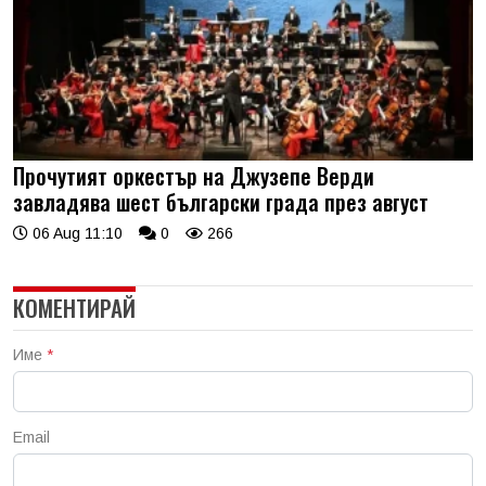
Прочутият оркестър на Джузепе Верди
завладява шест български града през август
06 Aug 11:10
0
266
КОМЕНТИРАЙ
Име
*
Email