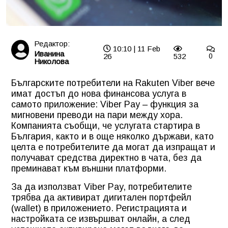
Редактор:
10:10 | 11 Feb
Иванина
26
532
0
Николова
Българските потребители на Rakuten Viber вече
имат достъп до нова финансова услуга в
самото приложение: Viber Pay – функция за
мигновени преводи на пари между хора.
Компанията съобщи, че услугата стартира в
България, както и в още няколко държави, като
целта е потребителите да могат да изпращат и
получават средства директно в чата, без да
преминават към външни платформи.
За да използват Viber Pay, потребителите
трябва да активират дигитален портфейл
(wallet) в приложението. Регистрацията и
настройката се извършват онлайн, а след