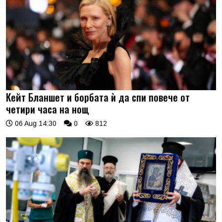
Кейт Бланшет и борбата ѝ да спи повече от
четири часа на нощ
06 Aug 14:30
0
812