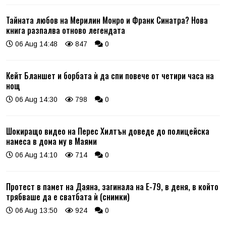
Тайната любов на Мерилин Монро и Франк Синатра? Нова
книга разпалва отново легендата
06 Aug 14:48
847
0
Кейт Бланшет и борбата ѝ да спи повече от четири часа на
нощ
06 Aug 14:30
798
0
Шокиращо видео на Перес Хилтън доведе до полицейска
намеса в дома му в Маями
06 Aug 14:10
714
0
Протест в памет на Даяна, загинала на Е-79, в деня, в който
трябваше да е сватбата ѝ (снимки)
06 Aug 13:50
924
0