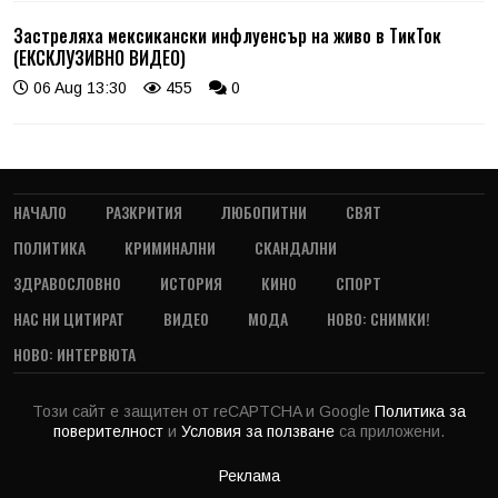
Застреляха мексикански инфлуенсър на живо в ТикТок
(ЕКСКЛУЗИВНО ВИДЕО)
06 Aug 13:30
455
0
НАЧАЛО
РАЗКРИТИЯ
ЛЮБОПИТНИ
СВЯТ
ПОЛИТИКА
КРИМИНАЛНИ
СКАНДАЛНИ
ЗДРАВОСЛОВНО
ИСТОРИЯ
КИНО
СПОРТ
НАС НИ ЦИТИРАТ
ВИДЕО
МОДА
НОВО: СНИМКИ!
НОВО: ИНТЕРВЮТА
Този сайт е защитен от reCAPTCHA и Google
Политика за
поверителност
и
Условия за ползване
са приложени.
Реклама