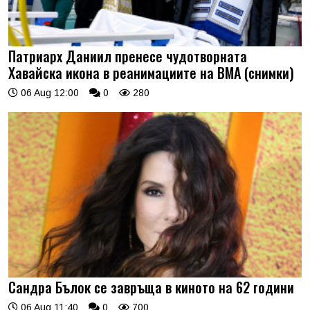
Патриарх Даниил пренесе чудотворната
Хавайска икона в реанимациите на ВМА (снимки)
06 Aug 12:00
0
280
Сандра Бълок се завръща в киното на 62 години
06 Aug 11:40
0
700