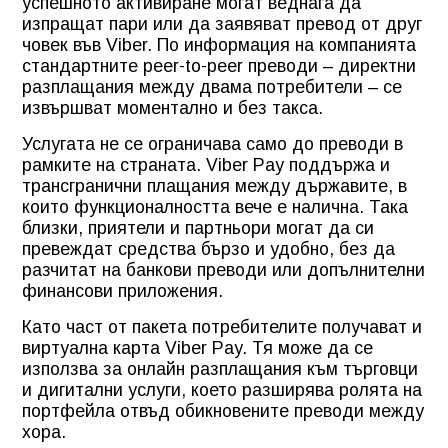
успешното активиране могат веднага да
изпращат пари или да заявяват превод от друг
човек във Viber. По информация на компанията
стандартните peer-to-peer преводи – директни
разплащания между двама потребители – се
извършват моментално и без такса.
Услугата не се ограничава само до преводи в
рамките на страната. Viber Pay поддържа и
трансгранични плащания между държавите, в
които функционалността вече е налична. Така
близки, приятели и партньори могат да си
превеждат средства бързо и удобно, без да
разчитат на банкови преводи или допълнителни
финансови приложения.
Като част от пакета потребителите получават и
виртуална карта Viber Pay. Тя може да се
използва за онлайн разплащания към търговци
и дигитални услуги, което разширява ролята на
портфейла отвъд обикновените преводи между
хора.