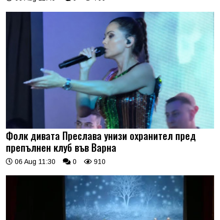
Фолк дивата Преслава унизи охранител пред
препълнен клуб във Варна
06 Aug 11:30
0
910