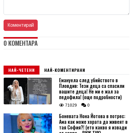
0 КОМЕНТАРА
НАЙ-ЧЕТЕНИ
НАЙ-КОМЕНТИРАНИ
Емануела след убийството в
Пловдив: Тези деца са спасили
вашите деца! Не ми е жал за
педофила! (още подробности)
71029
0
Боневата Нона Йотова в потрес:
Ама как може хората да живеят в
тая София?! (ето какво я извади
от нерви – ВИЖ ТУК)