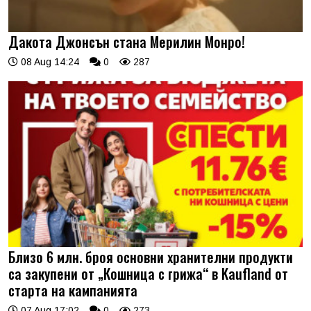
Дакота Джонсън стана Мерилин Монро!
08 Aug 14:24
0
287
Близо 6 млн. броя основни хранителни продукти
са закупени от „Кошница с грижа“ в Kaufland от
старта на кампанията
07 Aug 17:02
0
273