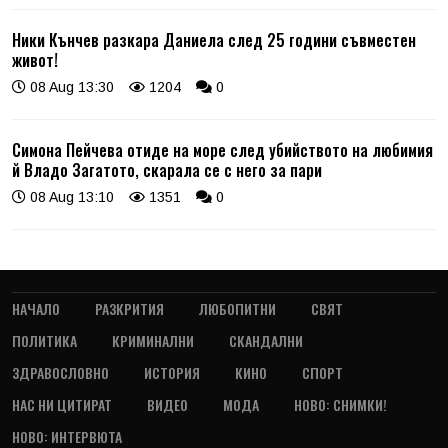
Ники Кънчев разкара Даниела след 25 години съвместен
живот!
08 Aug 13:30
1204
0
Симона Пейчева отиде на море след убийството на любимия
й Владо Загатото, скарала се с него за пари
08 Aug 13:10
1351
0
НАЧАЛО
РАЗКРИТИЯ
ЛЮБОПИТНИ
СВЯТ
ПОЛИТИКА
КРИМИНАЛНИ
СКАНДАЛНИ
ЗДРАВОСЛОВНО
ИСТОРИЯ
КИНО
СПОРТ
НАС НИ ЦИТИРАТ
ВИДЕО
МОДА
НОВО: СНИМКИ!
НОВО: ИНТЕРВЮТА