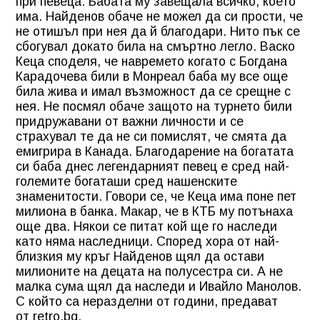
при певеца. Бабата му завещала всичко, което
има. Найденов обаче не можел да си прости, че
не отишъл при нея да й благодари. Нито пък се
сбогувал докато била на смъртно легло. Васко
Кеца споделя, че навремето когато с Богдана
Карадочева били в Монреал баба му все още
била жива и имал възможност да се срещне с
нея. Не посмял обаче защото на турнето били
придружавани от важни личности и се
страхувал те да не си помислят, че смята да
емигрира в Канада. Благодарение на богатата
си баба днес легендарният певец е сред най-
големите богаташи сред нашенските
знаменитости. Говори се, че Кеца има поне пет
милиона в банка. Макар, че в КТБ му потънаха
още два. Някои се питат кой ще го наследи
като няма наследници. Според хора от най-
близкия му кръг Найденов щял да остави
милионите на децата на полусестра си. А не
малка сума щял да наследи и Ивайло Манолов.
С който са неразделни от години, предават
от retro.bg.