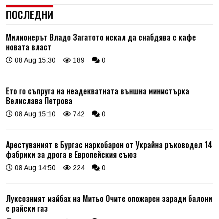
ПОСЛЕДНИ
Милионерът Владо Загатото искал да снабдява с кафе
новата власт
08 Aug 15:30
189
0
Ето го съпруга на неадекватната външна министърка
Велислава Петрова
08 Aug 15:10
742
0
Арестуваният в Бургас наркобарон от Украйна ръководел 14
фабрики за дрога в Европейския съюз
08 Aug 14:50
224
0
Луксозният майбах на Митьо Очите опожарен заради балони
с райски газ