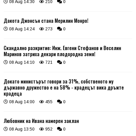
08 Aug 14:30
210
0
Дакота Джонсън стана Мерилин Монро!
08 Aug 14:24
273
0
Скандално разкритие: Инж. Евгени Стефанов и Веселин
Маринов затриха декари плодородна земя!
08 Aug 14:10
721
0
Докато министърът говори за 31%, собственото му
държавно дружество е на 58% - крадецът вика дръжте
крадеца
08 Aug 14:00
455
0
Любовник на Ивана намерен заклан
08 Aug 13:50
952
0