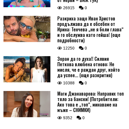
26915
0
Разкриха защо Иван Христов
продължава да е обсебен от
Ирина: Тенчева „не я боли глава“
и го обслужва като гейша! (още
подробности)
12250
0
Зоран да го духа!! Силвия
Петкова влюбена отново: Не
мисля, че е раждан друг, който
да успее... (още разкрития)
10388
0
Маги Джанаварова: Направих топ
тяло за бански! (Потребители:
Ако това е „топ“, минаваме на
мъже – СНИМКИ)
9352
0