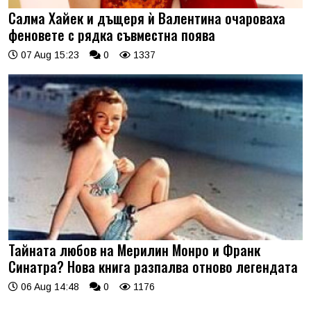
Салма Хайек и дъщеря ѝ Валентина очароваха
феновете с рядка съвместна поява
07 Aug 15:23
0
1337
Тайната любов на Мерилин Монро и Франк
Синатра? Нова книга разпалва отново легендата
06 Aug 14:48
0
1176