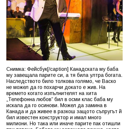
Снимка: Фейсбук[/caption] Канадската му баба
му завещала парите си, а тя била ултра богата.
Наследството било толкова голямо, че Васко
не можел да го похарчи докато е жив. На
времето когато изпълнителят на хита
„Телефонна любов” бил в осми клас баба му
искала да го осинови. Можел да замина в
Канада и да живее в разкош защото съпругът й
бил известен конструктор и имал много
милиони. Но така или иначе парите пак отишли