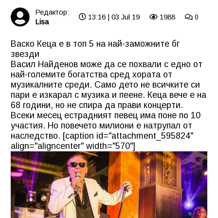
Редактор:
13:16 | 03 Jul 19
1988
0
Lisa
Васко Кеца е в топ 5 на най-заможните бг
звезди
Васил Найденов може да се похвали с едно от
най-големите богатства сред хората от
музикалните среди. Само дето не всичките си
пари е изкарал с музика и пеене. Кеца вече е на
68 години, но не спира да прави концерти.
Всеки месец естрадният певец има поне по 10
участия. Но повечето милиони е натрупал от
наследство. [caption id="attachment_595824"
align="aligncenter" width="570"]