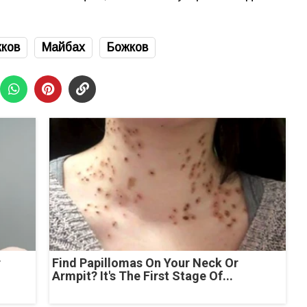
ков
Майбах
Божков
r
Find Papillomas On Your Neck Or
Armpit? It's The First Stage Of...