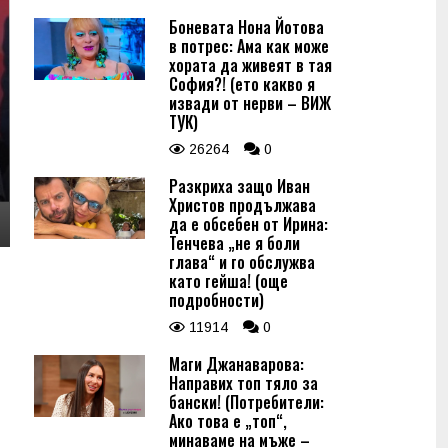
Боневата Нона Йотова
в потрес: Ама как може
хората да живеят в тая
София?! (ето какво я
извади от нерви – ВИЖ
ТУК)
26264
0
Разкриха защо Иван
Христов продължава
да е обсебен от Ирина:
Тенчева „не я боли
глава“ и го обслужва
като гейша! (още
подробности)
11914
0
Маги Джанаварова:
Направих топ тяло за
бански! (Потребители:
Ако това е „топ“,
минаваме на мъже –