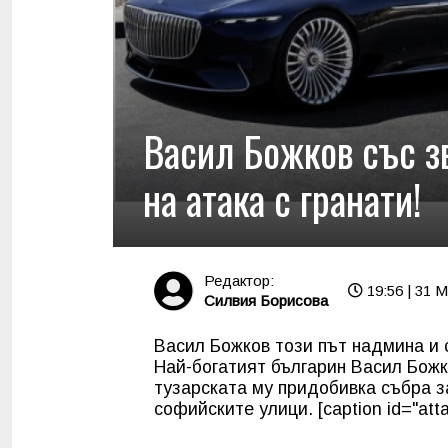
Васил Божков със з
на атака с гранати!
Редактор:
19:56 | 31 
Силвия Борисова
Васил Божков този път надмина и 
Най-богатият българин Васил Божк
тузарската му придобивка събра з
софийските улици. [caption id="att