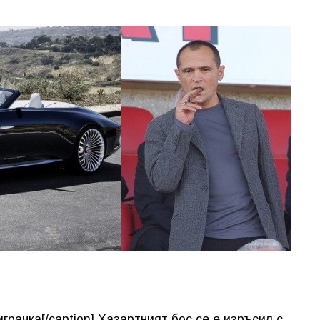
грачка[/caption] Хазартният бос се е изръсил с