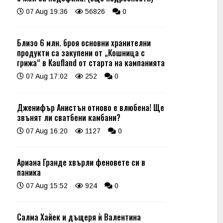
07 Aug 19:36
56826
0
Близо 6 млн. броя основни хранителни
продукти са закупени от „Кошница с
грижа“ в Kaufland от старта на кампанията
07 Aug 17:02
252
0
Дженифър Анистън отново е влюбена! Ще
звънят ли сватбени камбани?
07 Aug 16:20
1127
0
Ариана Гранде хвърли феновете си в
паника
07 Aug 15:52
924
0
Салма Хайек и дъщеря ѝ Валентина