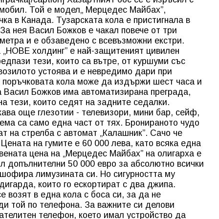
омобил. Той е модел„ Мерцедес Майбах”,
ка в Канада. Тузарската кола е пристигнала в
За нея Васил Божков е чакал повече от три
 метра и е обзаведено с всевъзможни екстри.
 „НОВЕ холдинг” е най-защитеният цивилен
едпази тези, които са вътре, от куршуми със
возилото устоява и е невредимо дари при
а поръчковата кола може да издържи шест часа и
а Васил Божков има автоматизирана преграда,
на тези, които седят на задните седалки.
ава още глезотии - телевизори, мини бар, сейф,
ма са само една част от тях. Бронираното чудо
ат на стрелба с автомат „Калашник”. Сачо че
 Цената на гумите е 60 000 лева, като всяка една
твената цена на „Мерцедес Майбах” на олигарха е
ил допълнителни 50 000 евро за абсолютно всички
м шофира лимузината си. Но сигурността му
дигарда, които го ескортират с два джипа.
се возят в една кола с боса си, за да не
ди той по телефона. За важните си делови
ателитен телефон, което имал устройство да