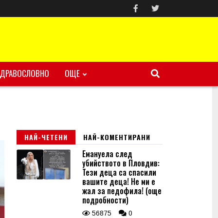
ЗДРАВОСЛОВНО
ОЩЕ
НАЙ-ЧЕТЕНИ
НАЙ-КОМЕНТИРАНИ
Емануела след
убийството в Пловдив:
Тези деца са спасили
вашите деца! Не ми е
жал за педофила! (още
подробности)
56875
0