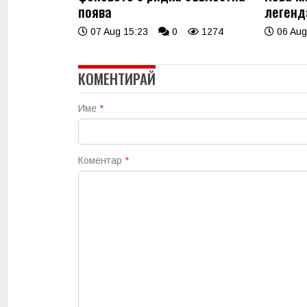
поява
легенд
07 Aug 15:23
0
1274
06 Aug
КОМЕНТИРАЙ
Име
*
Коментар
*