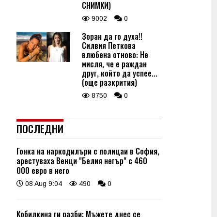
СНИМКИ)
9002
0
Зоран да го духа!!
Силвия Петкова
влюбена отново: Не
мисля, че е раждан
друг, който да успее...
(още разкрития)
8750
0
ПОСЛЕДНИ
Гонка на наркодилъри с полицаи в София,
арестуваха Венци "Белия негър" с 460
000 евро в него
08 Aug 9:04
490
0
Кобилкина ги разби: Мъжете днес се