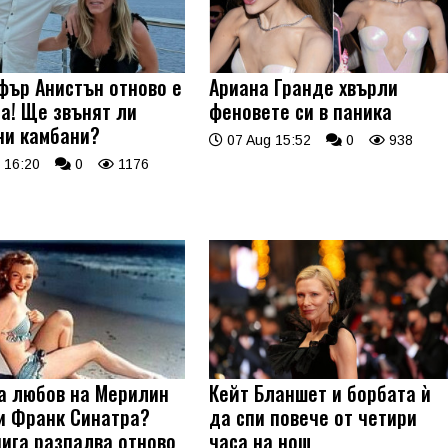
ър Анистън отново е
Ариана Гранде хвърли
а! Ще звънят ли
феновете си в паника
ни камбани?
07 Aug 15:52
0
938
 16:20
0
1176
а любов на Мерилин
Кейт Бланшет и борбата ѝ
и Франк Синатра?
да спи повече от четири
нига разпалва отново
часа на нощ