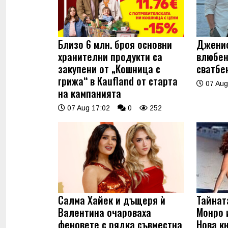
Близо 6 млн. броя основни
Джениф
хранителни продукти са
влюбен
закупени от „Кошница с
сватбе
грижа“ в Kaufland от старта
07 Aug
на кампанията
07 Aug 17:02
0
252
Салма Хайек и дъщеря ѝ
Тайнат
Валентина очароваха
Монро 
феновете с рядка съвместна
Нова к