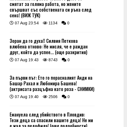
смятат за голяма работа, но жените
свършват със собствената си ръка след
секс! (ВИЖ ТУК)
07 Aug 23:54
1134
0
Зоран да го духа!! Силвия Петкова
влюбена отново: Не мисля, че е раждан
друг, който да успее... (още разкрития)
07 Aug 19:43
8743
0
За първи път: Ето го порасналият Анди на
Башар Рахал и Любомира Башева!
(актрисата разцъфна като роза - СНИМКИ)
07 Aug 19:40
2506
0
Емануела след убийството в Пловдив:
Тези деца са спасили вашите деца! Не ми
е жал за педофила! (още подробности)