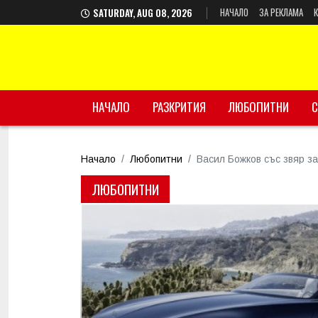
НАЧАЛО
ЗА РЕКЛАМА
SATURDAY, AUG 08, 2026
НАЧАЛО
РАЗКРИТИЯ
ЛЮБОПИТНИ
С
Начало
Любопитни
Васил Божков със звяр за
ЛЮБОПИТНИ