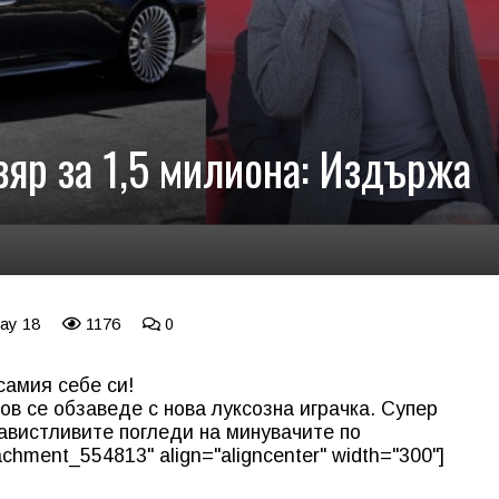
вяр за 1,5 милиона: Издържа
May 18
1176
0
самия себе си!
ов се обзаведе с нова луксозна играчка. Супер
авистливите погледи на минувачите по
achment_554813" align="aligncenter" width="300"]