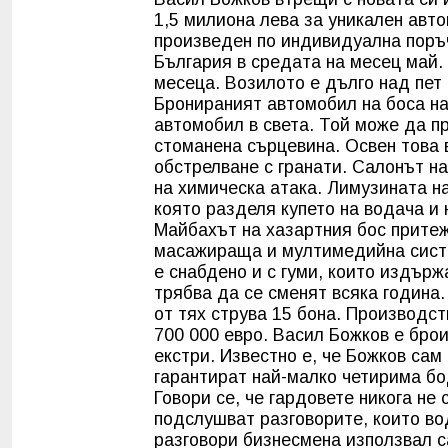
1,5 милиона лева за уникален авт
произведен по индивидуална поръч
България в средата на месец май. 
месеца. Возилото е дълго над пет
Бронираният автомобил на боса на
автомобил в света. Той може да пр
стоманена сърцевина. Освен това 
обстрелване с гранати. Салонът н
на химическа атака. Лимузината н
която разделя купето на водача и 
Майбахът на хазартния бос притеж
масажираща и мултимедийна систе
е снабдено и с гуми, които издърж
трябва да се сменят всяка година.
от тях струва 15 бона. Производс
700 000 евро. Васил Божков е бро
екстри. Известно е, че Божков са
гарантират най-малко четирима бо
Говори се, че гардовете никога не 
подслушват разговорите, които во
разговори бизнесмена използвал с