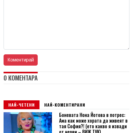
0 КОМЕНТАРА
НАЙ-ЧЕТЕНИ
НАЙ-КОМЕНТИРАНИ
Боневата Нона Йотова в потрес:
Ама как може хората да живеят в
тая София?! (ето какво я извади
от нерви – ВИЖ ТУК)