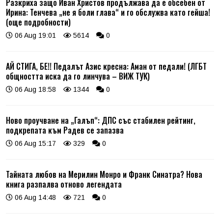
Разкриха защо Иван Христов продължава да е обсебен от
Ирина: Тенчева „не я боли глава“ и го обслужва като гейша!
(още подробности)
06 Aug 19:01
5614
0
АЙ СТИГА, БЕ!! Педалът Азис кресна: Аман от педали! (ЛГБТ
общността иска да го линчува – ВИЖ ТУК)
06 Aug 18:58
1344
0
Ново проучване на „Галъп“: ДПС със стабилен рейтинг,
подкрепата към Радев се запазва
06 Aug 15:17
329
0
Тайната любов на Мерилин Монро и Франк Синатра? Нова
книга разпалва отново легендата
06 Aug 14:48
721
0