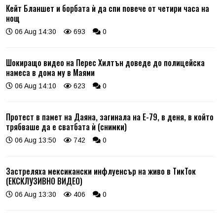
Кейт Бланшет и борбата ѝ да спи повече от четири часа на
нощ
06 Aug 14:30
693
0
Шокиращо видео на Перес Хилтън доведе до полицейска
намеса в дома му в Маями
06 Aug 14:10
623
0
Протест в памет на Даяна, загинала на Е-79, в деня, в който
трябваше да е сватбата ѝ (снимки)
06 Aug 13:50
742
0
Застреляха мексикански инфлуенсър на живо в ТикТок
(ЕКСКЛУЗИВНО ВИДЕО)
06 Aug 13:30
406
0