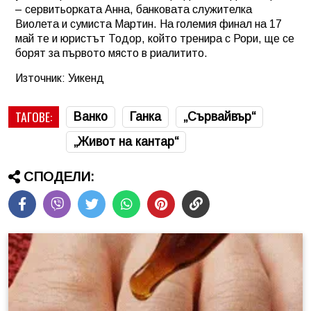
– сервитьорката Анна, банковата служителка
Виолета и сумиста Мартин. На големия финал на 17
май те и юристът Тодор, който тренира с Рори, ще се
борят за първото място в риалитито.
Източник: Уикенд
ТАГОВЕ:
Ванко
Ганка
„Сървайвър“
„Живот на кантар“
СПОДЕЛИ: