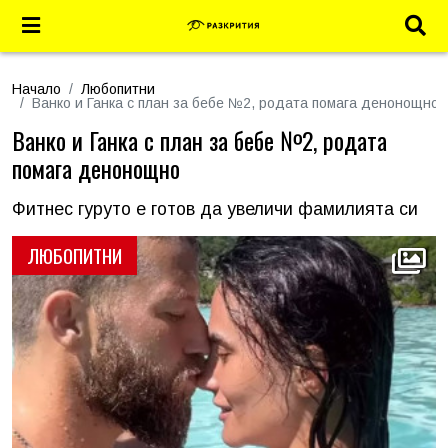
Начало
Любопитни
Ванко и Ганка с план за бебе №2, родата помага денонощно
Ванко и Ганка с план за бебе №2, родата
помага денонощно
Фитнес гуруто е готов да увеличи фамилията си
ЛЮБОПИТНИ