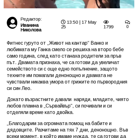
Редактор:
13:50 | 17 May
Иванина
25
1799
0
Николова
Фитнес гуруто от „Живот на кантар“ Ванко и
любимата му Ганка смело се решиха на второ бебе
само година, след като станаха родители за пръв
път. Двамата признаха, че са готови да увеличат
семейството си с още едно попълнение, защото
техните им помагали денонощно и двамата не
чувствали никаква умора от грижите по първородния
си син Лео.
Докато възрастните давали
наряди, младите, чиято
любов пламна в „Сървайвър“, си почивали и си
отделяли време като двойка.
„Благодарим за огромната помощ на бабите и
дядовците. Разчитаме на тях 7 дни, денонощно. Във
всеки момент, в който имаме нужда, те са готови да