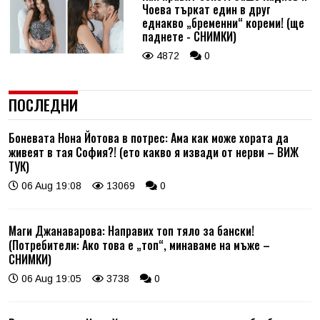
Чоева търкат един в друг
еднакво „бременни“ кореми! (ще
паднете - СНИМКИ)
4872
0
ПОСЛЕДНИ
Боневата Нона Йотова в потрес: Ама как може хората да
живеят в тая София?! (ето какво я извади от нерви – ВИЖ
ТУК)
06 Aug 19:08
13069
0
Маги Джанаварова: Направих топ тяло за бански!
(Потребители: Ако това е „топ“, минаваме на мъже –
СНИМКИ)
06 Aug 19:05
3738
0