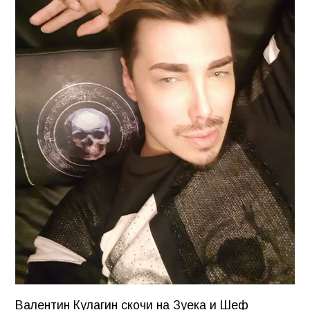
Валентин Кулагин скочи на Зуека и Шеф