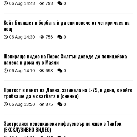
06 Aug 14:48
798
0
Кейт Бланшет и борбата ѝ да спи повече от четири часа на
нощ
06 Aug 14:30
756
0
Шокиращо видео на Перес Хилтън доведе до полицейска
намеса в дома му в Маями
06 Aug 14:10
693
0
Протест в памет на Даяна, загинала на Е-79, в деня, в който
трябваше да е сватбата ѝ (снимки)
06 Aug 13:50
875
0
Застреляха мексикански инфлуенсър на живо в ТикТок
(ЕКСКЛУЗИВНО ВИДЕО)