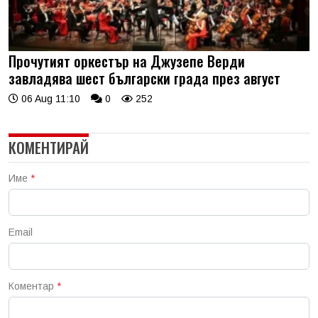
Прочутият оркестър на Джузепе Верди
завладява шест български града през август
06 Aug 11:10
0
252
КОМЕНТИРАЙ
Име
*
Email
Коментар
*