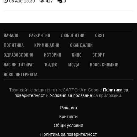
06 Aug 13:30
427
0
НАЧАЛО
РАЗКРИТИЯ
ЛЮБОПИТНИ
СВЯТ
ПОЛИТИКА
КРИМИНАЛНИ
СКАНДАЛНИ
ЗДРАВОСЛОВНО
ИСТОРИЯ
КИНО
СПОРТ
НАС НИ ЦИТИРАТ
ВИДЕО
МОДА
НОВО: СНИМКИ!
НОВО: ИНТЕРВЮТА
Този сайт е защитен от reCAPTCHA и Google
Политика за
поверителност
и
Условия за ползване
са приложени.
Реклама
Контакти
Общи условия
Политика за поверителност