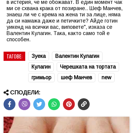
в истерия, че ме обожават. В един момент чак
ми се схвана крака от позиране.. Шеф Манчев,
знаеш ли че с крема на жена ти за лице, няма
да си намажа даже и петичките? Айде готин
уикенд на всички вас, виповете", изказа се
Валентин Кулагин. Така, както само той е
способен.
ТАГОВЕ:
Зуека
Валентин Кулагин
Кулагин
Черешката на тортата
гримьор
шеф Манчев
new
СПОДЕЛИ: