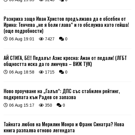
Разкриха защо Иван Христов продължава да е обсебен от
Ирина: Тенчева „не я боли глава“ и го обслужва като гейша!
(още подробности)
06 Aug 19:01
7427
0
АЙ СТИГА, БЕ!! Педалът Азис кресна: Аман от педали! (ЛГБТ
общността иска да го линчува – ВИЖ ТУК)
06 Aug 18:58
1715
0
Ново проучване на „Галъп“: ДПС със стабилен рейтинг,
подкрепата към Радев се запазва
06 Aug 15:17
350
0
Тайната любов на Мерилин Монро и Франк Синатра? Нова
книга разпалва отново легендата