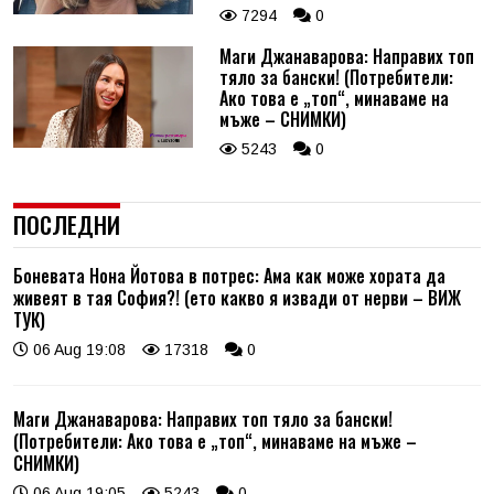
7294
0
Маги Джанаварова: Направих топ
тяло за бански! (Потребители:
Ако това е „топ“, минаваме на
мъже – СНИМКИ)
5243
0
ПОСЛЕДНИ
Боневата Нона Йотова в потрес: Ама как може хората да
живеят в тая София?! (ето какво я извади от нерви – ВИЖ
ТУК)
06 Aug 19:08
17318
0
Маги Джанаварова: Направих топ тяло за бански!
(Потребители: Ако това е „топ“, минаваме на мъже –
СНИМКИ)
06 Aug 19:05
5243
0