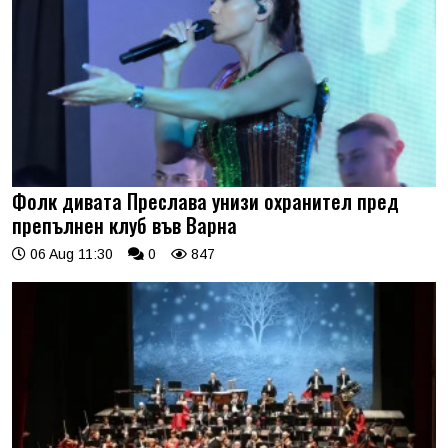
Фолк дивата Преслава унизи охранител пред
препълнен клуб във Варна
06 Aug 11:30
0
847