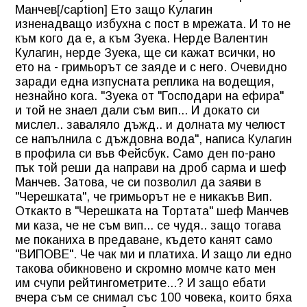
Манчев[/caption] Ето защо Кулагин
изненадващо избухна с пост в мрежата. И то не
към кого да е, а към Зуека. Нерде Валентин
Кулагин, нерде Зуека, ще си кажат всички, но
ето на - гримьорът се заяде и с него. Очевидно
заради една изпусната реплика на водещия,
незнайно кога. "Зуека от "Господари на ефира"
и той не знаел дали съм вип... И докато си
мислел.. заваляло дъжд.. и долната му челюст
се напълнила с дъждовна вода", написа Кулагин
в профила си във Фейсбук. Само ден по-рано
пък той реши да направи на дроб сарма и шеф
Манчев. Затова, че си позволил да заяви в
"Черешката", че гримьорът не е никакъв Вип.
Откакто в "Черешката на Тортата" шеф Манчев
ми каза, че не съм вип... се чудя.. защо тогава
ме поканиха в предаване, където канят само
"ВИПОВЕ". Че чак ми и платиха. И защо ли едно
такова обикновено и скромно момче като мен
им счупи рейтингометрите...? И защо ебати
вчера съм се снимал със 100 човека, които бяха