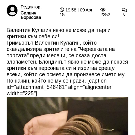
Редактор:
19:58 | 09 Apr
Силвия
18
2282
0
Борисова
Валентин Кулагин явно не може да търпи
критики към себе си!
Гримьорът Валентин Кулагин, който
скандализира зрителите на "Черешката на
тортата" преди месеци, се оказа доста
злопаметен. Блондинът явно не може да понася
критики към персоната си и изригва срещу
всеки, който се осмели да произнесе името му.
По начин, който не му се нрави. [caption
id="attachment_548481" align="aligncenter"
width="225"]