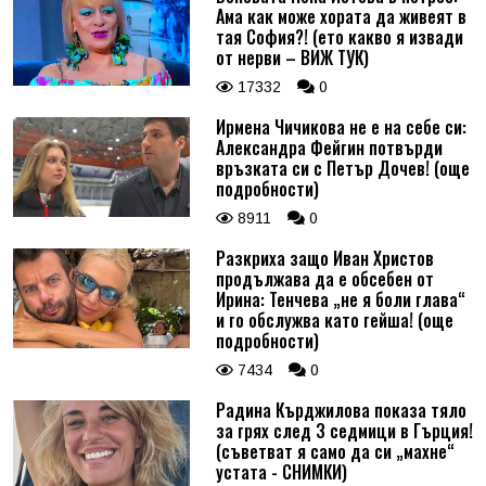
Ама как може хората да живеят в
тая София?! (ето какво я извади
от нерви – ВИЖ ТУК)
17332
0
Ирмена Чичикова не е на себе си:
Александра Фейгин потвърди
връзката си с Петър Дочев! (още
подробности)
8911
0
Разкриха защо Иван Христов
продължава да е обсебен от
Ирина: Тенчева „не я боли глава“
и го обслужва като гейша! (още
подробности)
7434
0
Радина Кърджилова показа тяло
за грях след 3 седмици в Гърция!
(съветват я само да си „махне“
устата - СНИМКИ)