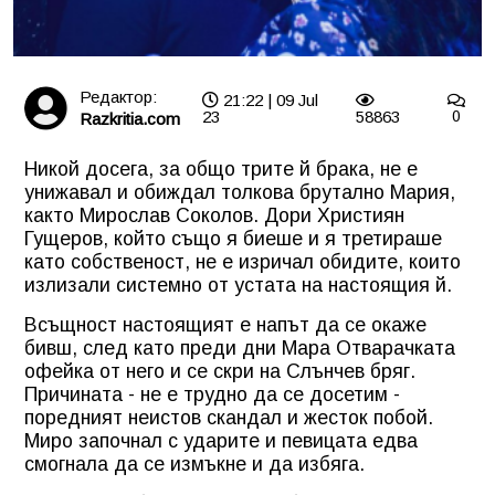
Редактор:
21:22 | 09 Jul
23
58863
0
Razkritia.com
Никой досега, за общо трите й брака, не е
унижавал и обиждал толкова брутално Мария,
както Мирослав Соколов. Дори Християн
Гущеров, който също я биеше и я третираше
като собственост, не е изричал обидите, които
излизали системно от устата на настоящия й.
Всъщност настоящият е напът да се окаже
бивш, след като преди дни Мара Отварачката
офейка от него и се скри на Слънчев бряг.
Причината - не е трудно да се досетим -
поредният неистов скандал и жесток побой.
Миро започнал с ударите и певицата едва
смогнала да се измъкне и да избяга.