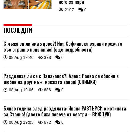
него за пари
2107
0
ПОСЛЕДНИ
С мъжа си ли има ядове?! Ива Софиянска взриви мрежата
със странно признание! (още подробности)
08 Aug 19:40
378
0
Разделиха ли се с Палаханов?! Алекс Раева се обясни в
любов на друг мъж, мрежата завря! (СНИМКИ)
08 Aug 19:06
686
0
Близо година след раздялата: Ивана РАЗТЪРСИ с истината
за Стояна! (двете бяха повече от сестри – ВИЖ ТУК)
08 Aug 19:03
672
0