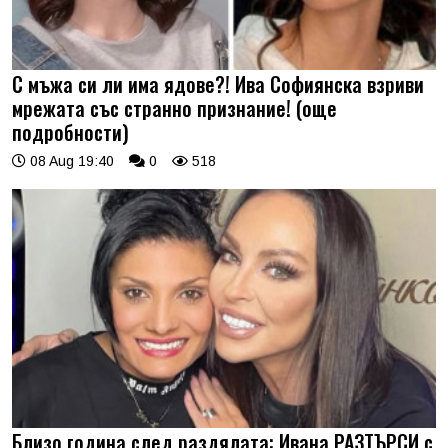
С мъжа си ли има ядове?! Ива Софиянска взриви
мрежата със странно признание! (още
подробности)
08 Aug 19:40
0
518
Близо година след раздялата: Ивана РАЗТЪРСИ с