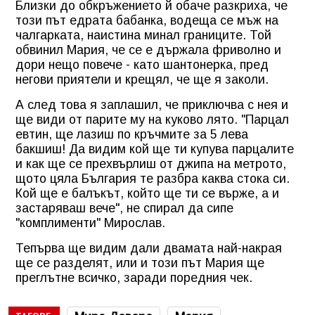
Близки до обкръжението й обаче разкриха, че
този път едрата бабанка, водеща се мъж на
чалгарката, наистина минал границите. Той
обвинил Мария, че се е държала фриволно и
дори нещо повече - като шантонерка, пред
негови приятели и крещял, че ще я заколи.
А след това я заплашил, че приключва с нея и
ще види от парите му на куково лято. "Парцал
евтин, ще лазиш по кръчмите за 5 лева
бакшиш! Да видим кой ще ти купува парцалите
и как ще се прехвърлиш от джипа на метрото,
щото цяла България те разбра каква стока си.
Кой ще е балъкът, който ще ти се върже, а и
застаряваш вече", не спирал да сипе
"комплименти" Мирослав.
Тепърва ще видим дали двамата най-накрая
ще се разделят, или и този път Мария ще
преглътне всичко, заради поредния чек.