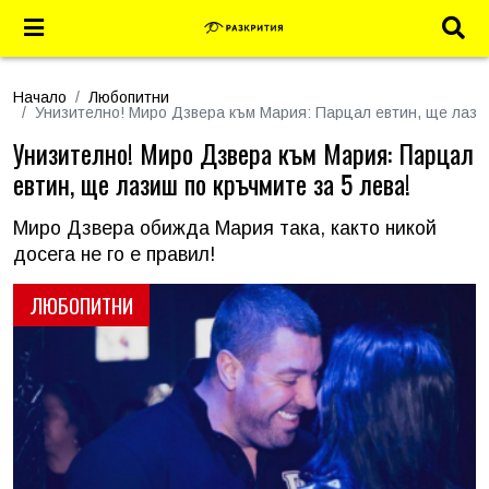
Начало
Любопитни
Унизително! Миро Дзвера към Мария: Парцал евтин, ще лазиш
Унизително! Миро Дзвера към Мария: Парцал
евтин, ще лазиш по кръчмите за 5 лева!
Миро Дзвера обижда Мария така, както никой
досега не го е правил!
ЛЮБОПИТНИ