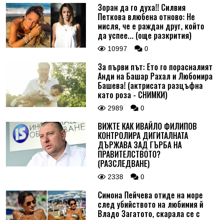
Зоран да го духа!! Силвия
Петкова влюбена отново: Не
мисля, че е раждан друг, който
да успее... (още разкрития)
10997
0
За първи път: Ето го порасналият
Анди на Башар Рахал и Любомира
Башева! (актрисата разцъфна
като роза - СНИМКИ)
2989
0
ВИЖТЕ КАК ИВАЙЛО ФИЛИПОВ
КОНТРОЛИРА ДИГИТАЛНАТА
ДЪРЖАВА ЗАД ГЪРБА НА
ПРАВИТЕЛСТВОТО?
(РАЗСЛЕДВАНЕ)
2338
0
Симона Пейчева отиде на море
след убийството на любимия й
Владо Загатото, скарала се с