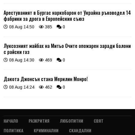
Арестуваният в Бургас наркобарон от Украйна ръководел 14
фабрики за дрога в Европейския съюз
08 Aug 14:50
385
0
Луксозният майбах на Митьо Очите опожарен заради балони
с райски газ
08 Aug 14:30
469
0
Дакота Джонсън стана Мерилин Монро!
08 Aug 14:24
462
0
НАЧАЛО
РАЗКРИТИЯ
ЛЮБОПИТНИ
СВЯТ
ПОЛИТИКА
КРИМИНАЛНИ
СКАНДАЛНИ