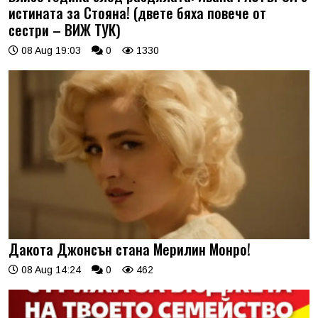
истината за Стояна! (двете бяха повече от
сестри – ВИЖ ТУК)
08 Aug 19:03
0
1330
Дакота Джонсън стана Мерилин Монро!
08 Aug 14:24
0
462