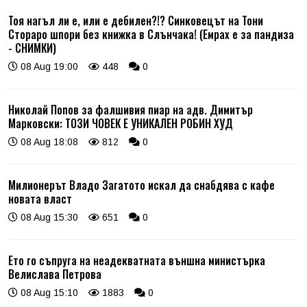
Тоя нагъл ли е, или е дебилен?!? Синковецът на Тони
Стораро шпори без книжка в Слънчака! (Емрах е за пандиза
- СНИМКИ)
08 Aug 19:00
448
0
Николай Попов за фалшивия пиар на адв. Димитър
Марковски: ТОЗИ ЧОВЕК Е УНИКАЛЕН РОБИН ХУД
08 Aug 18:08
812
0
Милионерът Владо Загатото искал да снабдява с кафе
новата власт
08 Aug 15:30
651
0
Ето го съпруга на неадекватната външна министърка
Велислава Петрова
08 Aug 15:10
1883
0