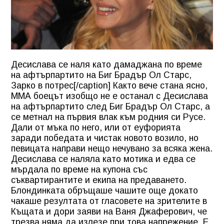
Десислава се наля като дамаджана по време
на афтърпартито на Биг Брадър Ол Старс,
Зарко в потрес[/caption] Както вече стана ясно,
ММА боецът изобщо не е останал с Десислава
на афтърпартито след Биг Брадър Ол Старс, а
се метнал на първия влак към родния си Русе.
Дали от мъка по него, или от еуфорията
заради победата и чистак новото возило, но
певицата направи нещо нечувано за всяка жена.
Десислава се наляла като мотика и едва се
мърдала по време на купона със
съквартирантите и екипа на предаването.
Блондинката обръщаше чашите още докато
чакаше резултата от гласовете на зрителите в
Къщата и дори заяви на
Ваня Джаферович
, че
трезва няма да излезе при това напрежение. Е,