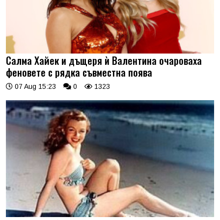
Салма Хайек и дъщеря ѝ Валентина очароваха
феновете с рядка съвместна поява
07 Aug 15:23
0
1323