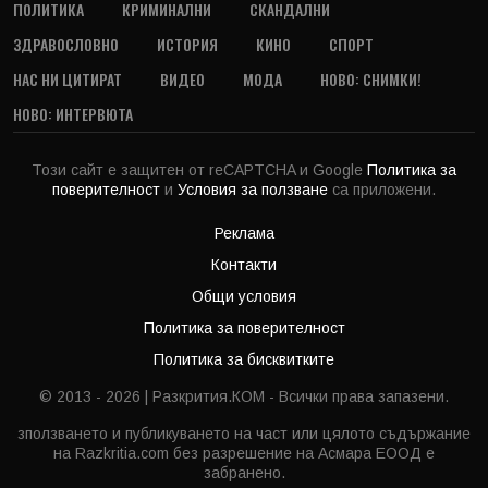
ПОЛИТИКА
КРИМИНАЛНИ
СКАНДАЛНИ
ЗДРАВОСЛОВНО
ИСТОРИЯ
КИНО
СПОРТ
НАС НИ ЦИТИРАТ
ВИДЕО
МОДА
НОВО: СНИМКИ!
НОВО: ИНТЕРВЮТА
Този сайт е защитен от reCAPTCHA и Google
Политика за
поверителност
и
Условия за ползване
са приложени.
Реклама
Контакти
Общи условия
Политика за поверителност
Политика за бисквитките
© 2013 - 2026 | Разкрития.КОМ - Всички права запазени.
зползването и публикуването на част или цялото съдържание
на Razkritia.com без разрешение на Асмара ЕООД е
забранено.