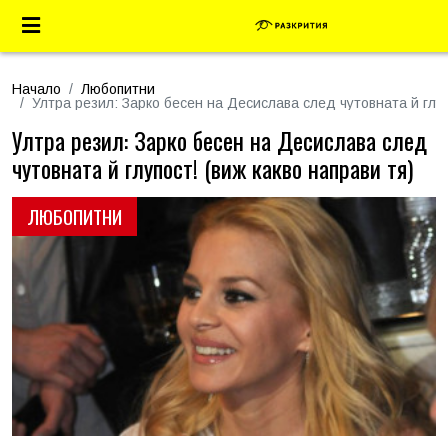
Начало
Любопитни
Ултра резил: Зарко бесен на Десислава след чутовната й глуп
Ултра резил: Зарко бесен на Десислава след
чутовната й глупост! (виж какво направи тя)
ЛЮБОПИТНИ