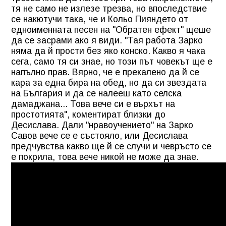
тя не само не излезе трезва, но впоследствие
се накютучи така, че и Кольо Пияндето от
едноименната песен на "Обратен ефект" щеше
да се засрами ако я види. "Тая работа Зарко
няма да й прости без яко конско. Какво я чака
сега, само тя си знае, но този път човекът ще е
напълно прав. Вярно, че е прекалено да й се
кара за една бира на обед, но да си звездата
на България и да се налееш като селска
дамаджана... Това вече си е върхът на
простотията", коментират близки до
Десислава. Дали "нравоучението" на Зарко
Савов вече се е състояло, или Десислава
предчувства какво ще й се случи и чевръсто се
е покрила, това вече никой не може да знае.