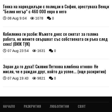
Гонка на наркодилъри с полицаи в София, арестуваха Венци
"Белия негър" с 460 000 евро в него
08 Aug 9:04
1078
0
Кобилкина ги разби: Мъжете днес се смятат за голяма
работа, но жените свършват със собствената си ръка след
секс! (ВИЖ ТУК)
07 Aug 23:54
1631
0
Зоран да го духа!! Силвия Петкова влюбена отново: Не
мисля, че е раждан друг, който да успее... (още разкрития)
07 Aug 19:43
9821
0
НАЧАЛО
РАЗКРИТИЯ
ЛЮБОПИТНИ
СВЯТ