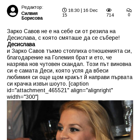
Редактор:
18:30 | 16 Dec
Силвия
15
714
0
Борисова
Зарко Савов не е на себе си от резила на
Десислава, с която смяташе да се събере!
Десислава
и Зарко Савов тъкмо стоплиха отношенията си,
благодарение на Големия брат и ето, че
назрява нов чутовен скандал. Този път виновна
си е самата Деси, която успя да вбеси
любимия си още щом кракът й направи първата
си крачка извън шоуто. [caption
id="attachment_465521" align="alignright"
width="300"]