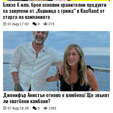
Близо 6 млн. броя основни хранителни продукти
са закупени от „Кошница с грижа“ в Kaufland от
старта на кампанията
07 Aug 17:02
0
273
Дженифър Анистън отново е влюбена! Ще звънят
ли сватбени камбани?
07 Aug 16:20
0
1281