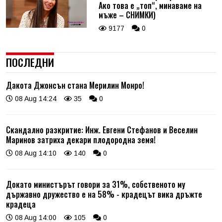
Ако това е „топ“, минаваме на
мъже – СНИМКИ)
9177
0
ПОСЛЕДНИ
Дакота Джонсън стана Мерилин Монро!
08 Aug 14:24
35
0
Скандално разкритие: Инж. Евгени Стефанов и Веселин
Маринов затриха декари плодородна земя!
08 Aug 14:10
140
0
Докато министърът говори за 31%, собственото му
държавно дружество е на 58% - крадецът вика дръжте
крадеца
08 Aug 14:00
105
0