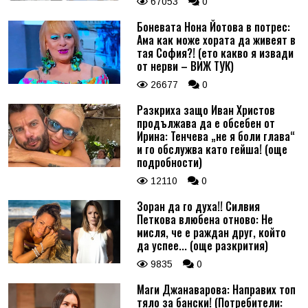
67053
0
Боневата Нона Йотова в потрес:
Ама как може хората да живеят в
тая София?! (ето какво я извади
от нерви – ВИЖ ТУК)
26677
0
Разкриха защо Иван Христов
продължава да е обсебен от
Ирина: Тенчева „не я боли глава“
и го обслужва като гейша! (още
подробности)
12110
0
Зоран да го духа!! Силвия
Петкова влюбена отново: Не
мисля, че е раждан друг, който
да успее... (още разкрития)
9835
0
Маги Джанаварова: Направих топ
тяло за бански! (Потребители: