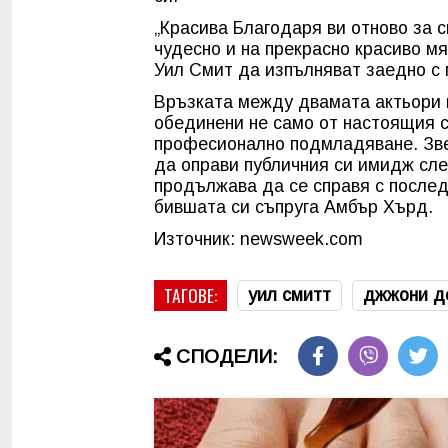
„Красива Благодаря ви отново за с
чудесно и на прекрасно красиво мя
Уил Смит да изпълняват заедно с м
Връзката между двамата актьори м
обединени не само от настоящия с
професионално подмладяване. Зве
да оправи публичния си имидж сле
продължава да се справя с послед
бившата си съпруга Амбър Хърд.
Източник: newsweek.com
ТАГОВЕ:
уил смитт
джжони д
СПОДЕЛИ: