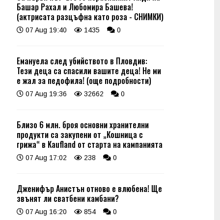
Башар Рахал и Любомира Башева!
(актрисата разцъфна като роза - СНИМКИ)
07 Aug 19:40
1435
0
Емануела след убийството в Пловдив:
Тези деца са спасили вашите деца! Не ми
е жал за педофила! (още подробности)
07 Aug 19:36
32662
0
Близо 6 млн. броя основни хранителни
продукти са закупени от „Кошница с
грижа“ в Kaufland от старта на кампанията
07 Aug 17:02
238
0
Дженифър Анистън отново е влюбена! Ще
звънят ли сватбени камбани?
07 Aug 16:20
854
0