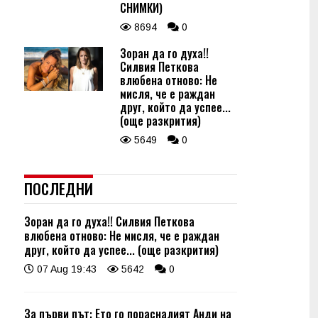
СНИМКИ)
8694
0
Зоран да го духа!!
Силвия Петкова
влюбена отново: Не
мисля, че е раждан
друг, който да успее...
(още разкрития)
5649
0
ПОСЛЕДНИ
Зоран да го духа!! Силвия Петкова
влюбена отново: Не мисля, че е раждан
друг, който да успее... (още разкрития)
07 Aug 19:43
5642
0
За първи път: Ето го порасналият Анди на