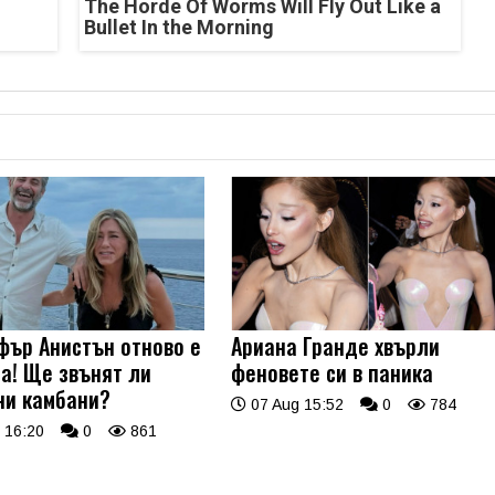
The Horde Of Worms Will Fly Out Like a
Bullet In the Morning
ър Анистън отново е
Ариана Гранде хвърли
а! Ще звънят ли
феновете си в паника
ни камбани?
07 Aug 15:52
0
784
 16:20
0
861