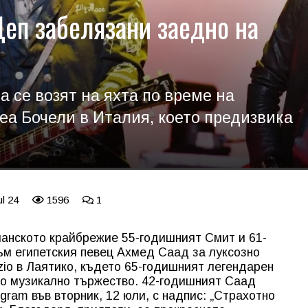
еп забелязани заедно на
а се возят на яхта по време на
еа Бочели в Италия, което предизвика
ul 24
1596
1
ианското крайбрежие 55-годишният Смит и 61-
ъм египетския певец Ахмед Саад за луксозно
enzio в Лаятико, където 65-годишният легендарен
но музикално тържество. 42-годишният Саад
agram във вторник, 12 юли, с надпис: „Страхотно