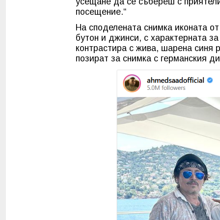
усещане да се събереш с приятели
посещение.“
На споделената снимка иконата от 
бутон и джинси, с характерната за
контрастира с жива, шарена синя 
позират за снимка с германския д