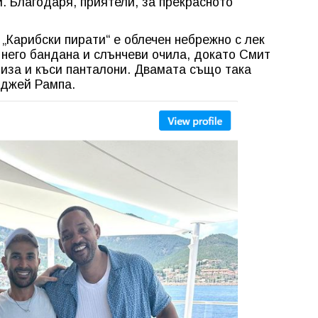
. Благодаря, приятели, за прекрасното
„Карибски пирати“ е облечен небрежно с лек
 него бандана и слънчеви очила, докато Смит
риза и къси панталони. Двамата също така
иджей Рампа.