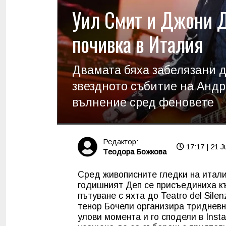
Уил Смит и Джони Д
почивка в Италия
Двамата бяха забелязани д
звездното събитие на Андр
вълнение сред феновете
Редактор:
17:17 | 21 J
Tеодора Божкова
Сред живописните гледки на итал
годишният Деп се присъединиха к
пътуване с яхта до Teatro del Sil
тенор Бочели организира триднев
улови момента и го сподели в Inst