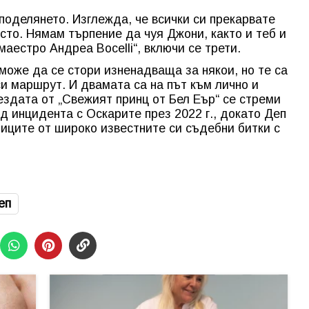
поделянето. Изглежда, че всички си прекарвате
сто. Нямам търпение да чуя Джони, както и теб и
аестро Андреа Bocelli“, включи се трети.
оже да се стори изненадваща за някои, но те са
и маршрут. И двамата са на път към лично и
здата от „Свежият принц от Бел Еър“ се стреми
д инцидента с Оскарите през 2022 г., докато Деп
иците от широко известните си съдебни битки с
еп