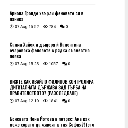
Ариана Гранде хвърли феновете си в
паника
07 Aug 15:52
784
0
Салма Хайек и дъщеря ѝ Валентина
очароваха феновете с рядка съвместна
поява
07 Aug 15:23
1057
0
ВИЖТЕ КАК ИВАЙЛО ФИЛИПОВ КОНТРОЛИРА
ДИГИТАЛНАТА ДЪРЖАВА ЗАД ГЪРБА НА
ПРАВИТЕЛСТВОТО? (РАЗСЛЕДВАНЕ)
07 Aug 12:10
1841
0
Боневата Нона Йотова в потрес: Ама как
може хората да живеят в тая София?! (ето