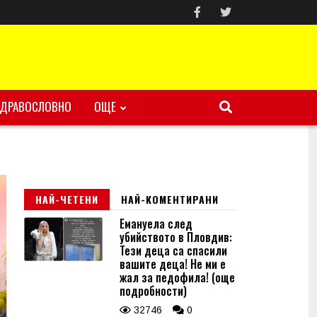
ЗДРАВОСЛОВНО
ОЩЕ
НАЙ-ЧЕТЕНИ
НАЙ-КОМЕНТИРАНИ
Емануела след
убийството в Пловдив:
Тези деца са спасили
вашите деца! Не ми е
жал за педофила! (още
подробности)
32746
0