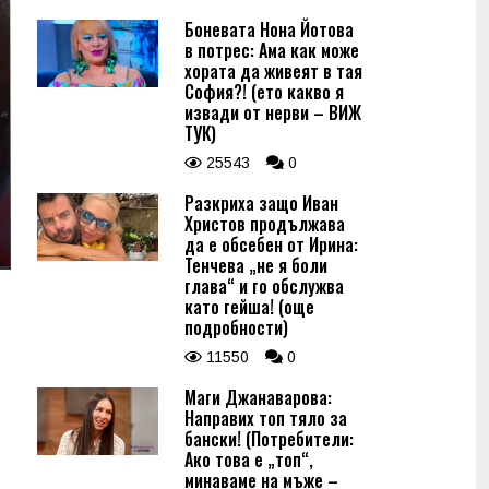
Боневата Нона Йотова
в потрес: Ама как може
хората да живеят в тая
София?! (ето какво я
извади от нерви – ВИЖ
ТУК)
25543
0
Разкриха защо Иван
Христов продължава
да е обсебен от Ирина:
Тенчева „не я боли
глава“ и го обслужва
като гейша! (още
подробности)
11550
0
Маги Джанаварова:
Направих топ тяло за
бански! (Потребители:
Ако това е „топ“,
минаваме на мъже –