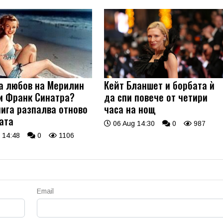
а любов на Мерилин
Кейт Бланшет и борбата ѝ
и Франк Синатра?
да спи повече от четири
нига разпалва отново
часа на нощ
ата
06 Aug 14:30
0
987
 14:48
0
1106
Email