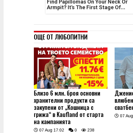
Find Papillomas On Your Neck Or
Armpit? It's The First Stage Of...
ОЩЕ ОТ ЛЮБОПИТНИ
Близо 6 млн. броя основни
Джениф
хранителни продукти са
влюбен
закупени от „Кошница с
сватбе
грижа“ в Kaufland от старта
07 Aug
на кампанията
07 Aug 17:02
0
238