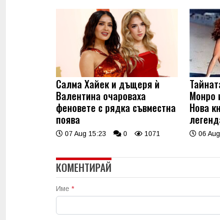
Салма Хайек и дъщеря ѝ
Тайнат
Валентина очароваха
Монро 
феновете с рядка съвместна
Нова к
поява
легенд
07 Aug 15:23
0
1071
06 Aug
КОМЕНТИРАЙ
Име
*