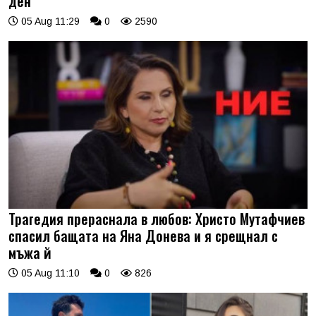
ден
05 Aug 11:29
0
2590
Трагедия прераснала в любов: Христо Мутафчиев
спасил бащата на Яна Донева и я срещнал с
мъжа й
05 Aug 11:10
0
826