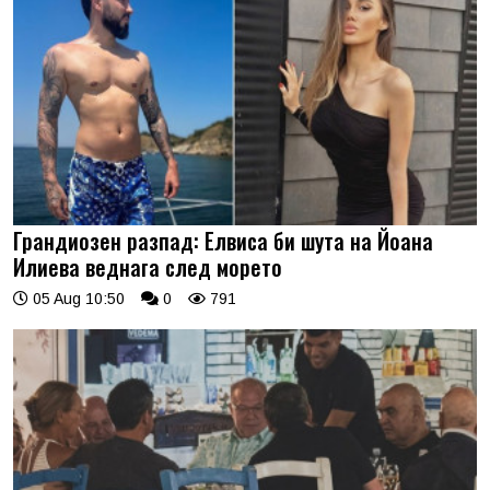
Грандиозен разпад: Елвиса би шута на Йоана
Илиева веднага след морето
05 Aug 10:50
0
791