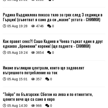
Радина Кърджилова показа тяло за грях след 3 седмици в
Гърция! (съветват я само да си „махне“ устата - СНИМКИ)
05 Aug 19:28
4746
0
Как правят секс?! Сашо Кадиев и Чоева търкат един в друг
еднакво „бременни“ кореми! (ще паднете - СНИМКИ)
05 Aug 19:24
3654
0
Имаме въглищни централи, които ще задоволят
вътрешното потребление на ток
05 Aug 15:01
357
0
"Тойро" по български: Сбогом на лева и по етикетите,
цените вече ще са само в евро
05 Aug 14:30
966
0