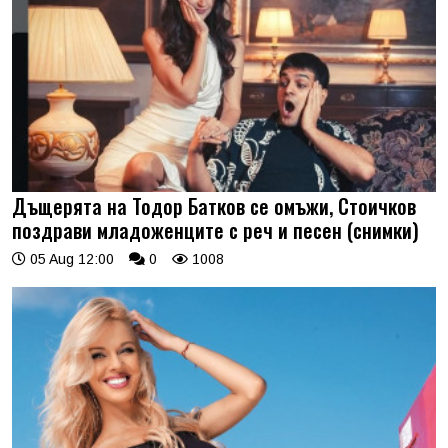
Дъщерята на Тодор Батков се омъжи, Стоичков
поздрави младоженците с реч и песен (снимки)
05 Aug 12:00
0
1008