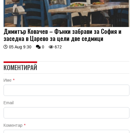
Димитър Ковачев – Фънки забрави за София и
заседна в Царево за цели две седмици
05 Aug 9:30
0
672
КОМЕНТИРАЙ
Име
*
Email
Коментар
*