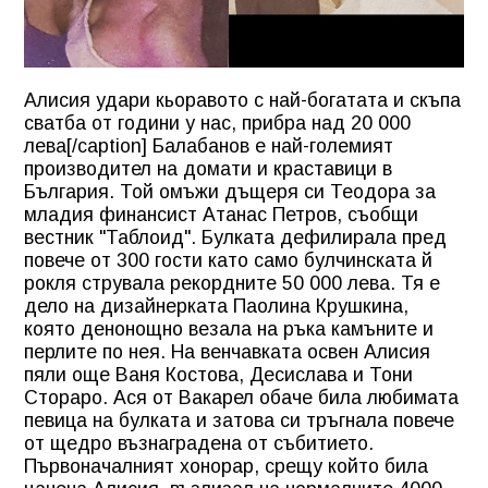
Алисия удари кьоравото с най-богатата и скъпа
сватба от години у нас, прибра над 20 000
лева[/caption] Балабанов е най-големият
производител на домати и краставици в
България. Той омъжи дъщеря си Теодора за
младия финансист Атанас Петров, съобщи
вестник "Таблоид". Булката дефилирала пред
повече от 300 гости като само булчинската й
рокля струвала рекордните 50 000 лева. Тя е
дело на дизайнерката Паолина Крушкина,
която денонощно везала на ръка камъните и
перлите по нея. На венчавката освен Алисия
пяли още Ваня Костова, Десислава и Тони
Стораро. Ася от Вакарел обаче била любимата
певица на булката и затова си тръгнала повече
от щедро възнаградена от събитието.
Първоначалният хонорар, срещу който била