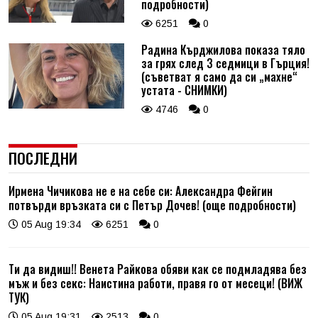
подробности)
6251
0
Радина Кърджилова показа тяло
за грях след 3 седмици в Гърция!
(съветват я само да си „махне“
устата - СНИМКИ)
4746
0
ПОСЛЕДНИ
Ирмена Чичикова не е на себе си: Александра Фейгин
потвърди връзката си с Петър Дочев! (още подробности)
05 Aug 19:34
6251
0
Ти да видиш!! Венета Райкова обяви как се подмладява без
мъж и без секс: Наистина работи, правя го от месеци! (ВИЖ
ТУК)
05 Aug 19:31
2513
0