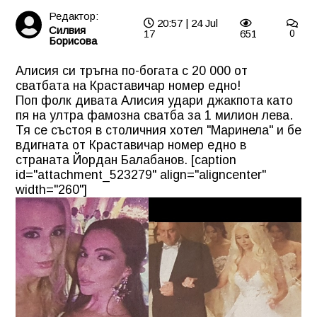
Редактор:
20:57 | 24 Jul
Силвия
17
651
0
Борисова
Алисия си тръгна по-богата с 20 000 от
сватбата на Краставичар номер едно!
Поп фолк дивата Алисия удари джакпота като
пя на ултра фамозна сватба за 1 милион лева.
Тя се състоя в столичния хотел "Маринела" и бе
вдигната от Краставичар номер едно в
страната Йордан Балабанов. [caption
id="attachment_523279" align="aligncenter"
width="260"]