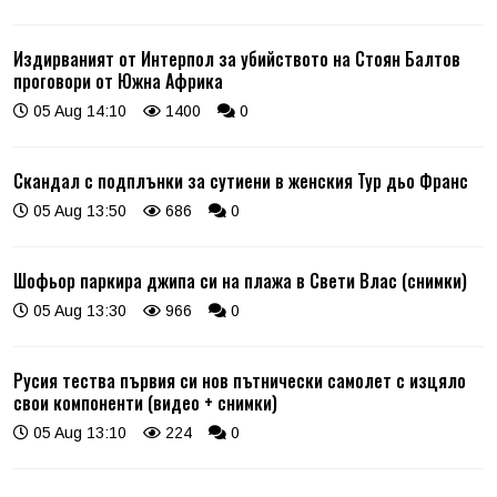
Издирваният от Интерпол за убийството на Стоян Балтов
проговори от Южна Африка
05 Aug 14:10
1400
0
Скандал с подплънки за сутиени в женския Тур дьо Франс
05 Aug 13:50
686
0
Шофьор паркира джипа си на плажа в Свети Влас (снимки)
05 Aug 13:30
966
0
Русия тества първия си нов пътнически самолет с изцяло
свои компоненти (видео + снимки)
05 Aug 13:10
224
0