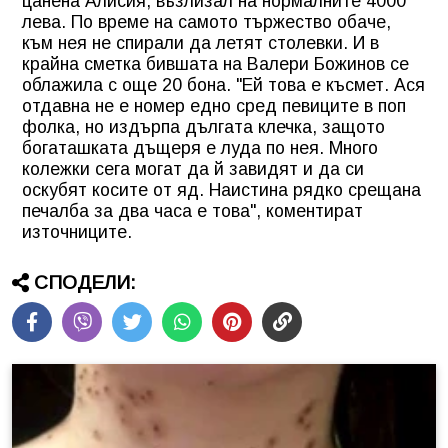
цанена Алисия, възлизал на нормалните 4000
лева. По време на самото тържество обаче,
към нея не спирали да летят столевки. И в
крайна сметка бившата на Валери Божинов се
облажила с още 20 бона. "Ей това е късмет. Ася
отдавна не е номер едно сред певиците в поп
фолка, но издърпа дългата клечка, защото
богаташката дъщеря е луда по нея. Много
колежки сега могат да й завидят и да си
оскубят косите от яд. Наистина рядко срещана
печалба за два часа е това", коментират
източниците.
СПОДЕЛИ: