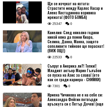
Ще се изчукат на яхтата:
Страстите между Карлос Насар и
Алекс Костадинова взривиха
мрежата! (ФОТО БОМБА)
25347
0
Камелия: След няколко години
никой няма да помни Киара,
Селина, Данна, Манна, защото
сополивите тийнове ще пораснат!
(ВИЖ ОЩЕ)
22533
0
Съпруг в Америка ли?! Топки!!
Младият актьор Марио Гълъбов
се пуска на Азис за слава! (ето
как се гради кариера - СНИМКИ)
7301
0
Ирмена Чичикова не е на себе си:
Александра Фейгин потвърди
връзката си с Петър Дочев! (още