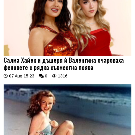
Салма Хайек и дъщеря ѝ Валентина очароваха
феновете с рядка съвместна поява
07 Aug 15:23
0
1316