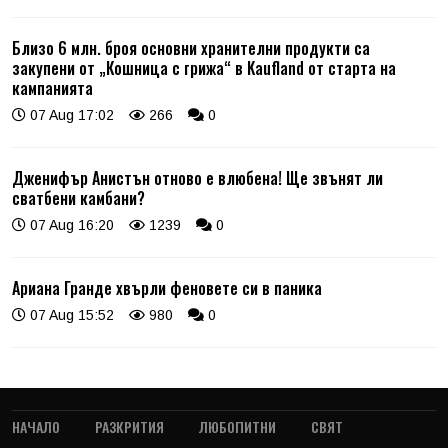
Близо 6 млн. броя основни хранителни продукти са
закупени от „Кошница с грижа“ в Kaufland от старта на
кампанията
07 Aug 17:02
266
0
Дженифър Анистън отново е влюбена! Ще звънят ли
сватбени камбани?
07 Aug 16:20
1239
0
Ариана Гранде хвърли феновете си в паника
07 Aug 15:52
980
0
НАЧАЛО
РАЗКРИТИЯ
ЛЮБОПИТНИ
СВЯТ