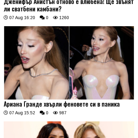
Дженифър Анистън отново е влюбена! Ще звънят
ли сватбени камбани?
07 Aug 16:20
0
1260
Ариана Гранде хвърли феновете си в паника
07 Aug 15:52
0
987