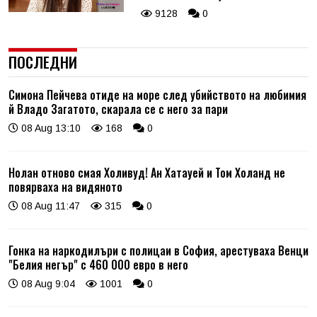
9128
0
ПОСЛЕДНИ
Симона Пейчева отиде на море след убийството на любимия
й Владо Загатото, скарала се с него за пари
08 Aug 13:10
168
0
Нолан отново смая Холивуд! Ан Хатауей и Том Холанд не
повярваха на видяното
08 Aug 11:47
315
0
Гонка на наркодилъри с полицаи в София, арестуваха Венци
"Белия негър" с 460 000 евро в него
08 Aug 9:04
1001
0