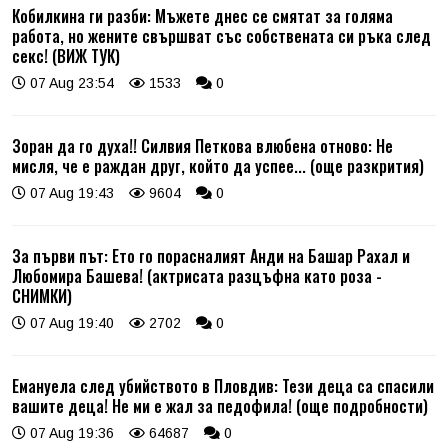
Кобилкина ги разби: Мъжете днес се смятат за голяма
работа, но жените свършват със собствената си ръка след
секс! (ВИЖ ТУК)
07 Aug 23:54
1533
0
Зоран да го духа!! Силвия Петкова влюбена отново: Не
мисля, че е раждан друг, който да успее... (още разкрития)
07 Aug 19:43
9604
0
За първи път: Ето го порасналият Анди на Башар Рахал и
Любомира Башева! (актрисата разцъфна като роза -
СНИМКИ)
07 Aug 19:40
2702
0
Емануела след убийството в Пловдив: Тези деца са спасили
вашите деца! Не ми е жал за педофила! (още подробности)
07 Aug 19:36
64687
0