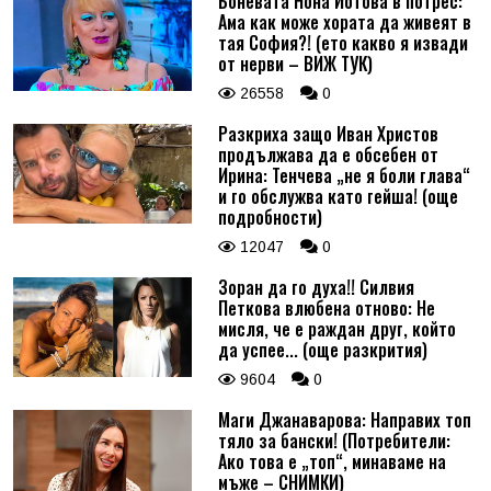
Боневата Нона Йотова в потрес:
Ама как може хората да живеят в
тая София?! (ето какво я извади
от нерви – ВИЖ ТУК)
26558
0
Разкриха защо Иван Христов
продължава да е обсебен от
Ирина: Тенчева „не я боли глава“
и го обслужва като гейша! (още
подробности)
12047
0
Зоран да го духа!! Силвия
Петкова влюбена отново: Не
мисля, че е раждан друг, който
да успее... (още разкрития)
9604
0
Маги Джанаварова: Направих топ
тяло за бански! (Потребители:
Ако това е „топ“, минаваме на
мъже – СНИМКИ)