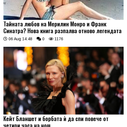
Тайната любов на Мерилин Монро и Франк
Синатра? Нова книга разпалва отново легендата
06 Aug 14:48
0
1176
Кейт Бланшет и борбата ѝ да спи повече от
четири часа на нощ