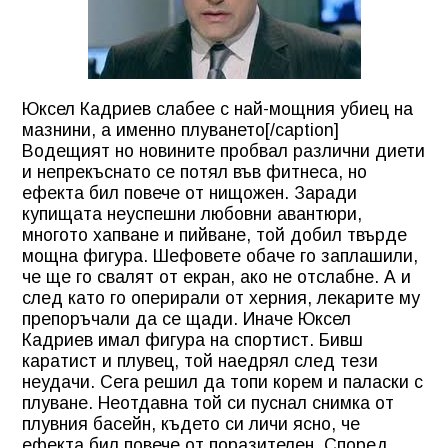
Юксел Кадриев слабее с най-мощния убиец на
мазнини, а именно плуването[/caption]
Водещият но новините пробвал различни диети
и непрекъснато се потял във фитнеса, но
ефекта бил повече от нищожен. Заради
купищата неуспешни любовни авантюри,
многото хапване и пийване, той добил твърде
мощна фигура. Шефовете обаче го заплашили,
че ще го свалят от екран, ако не отслабне. А и
след като го оперирали от херния, лекарите му
препоръчали да се щади. Иначе Юксел
Кадриев имал фигура на спортист. Бивш
каратист и плувец, той наедрял след тези
неудачи. Сега решил да топи корем и паласки с
плуване. Неотдавна той си пуснал снимка от
плувния басейн, където си личи ясно, че
ефекта бил повече от поразителен. Според