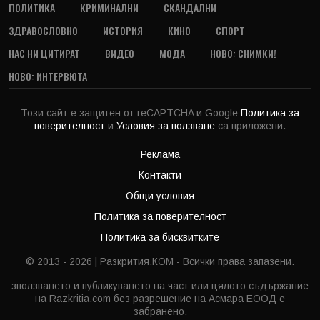
ПОЛИТИКА
КРИМИНАЛНИ
СКАНДАЛНИ
ЗДРАВОСЛОВНО
ИСТОРИЯ
КИНО
СПОРТ
НАС НИ ЦИТИРАТ
ВИДЕО
МОДА
НОВО: СНИМКИ!
НОВО: ИНТЕРВЮТА
Този сайт е защитен от reCAPTCHA и Google
Политика за
поверителност
и
Условия за ползване
са приложени.
Реклама
Контакти
Общи условия
Политика за поверителност
Политика за бисквитките
© 2013 - 2026 | Разкрития.КОМ - Всички права запазени.
зползването и публикуването на част или цялото съдържание
на Razkritia.com без разрешение на Асмара ЕООД е
забранено.