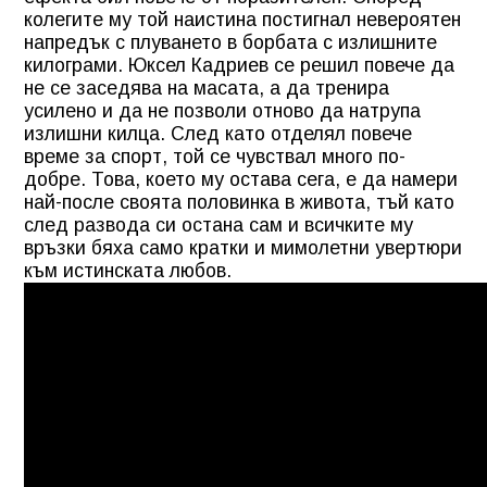
колегите му той наистина постигнал невероятен
напредък с плуването в борбата с излишните
килограми. Юксел Кадриев се решил повече да
не се заседява на масата, а да тренира
усилено и да не позволи отново да натрупа
излишни килца. След като отделял повече
време за спорт, той се чувствал много по-
добре. Това, което му остава сега, е да намери
най-после своята половинка в живота, тъй като
след развода си остана сам и всичките му
връзки бяха само кратки и мимолетни увертюри
към истинската любов.