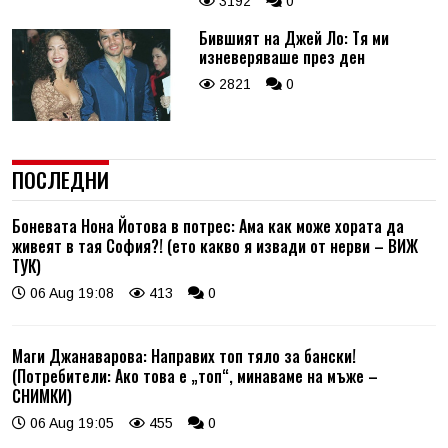
3192
0
Бившият на Джей Ло: Тя ми
изневеряваше през ден
2821
0
ПОСЛЕДНИ
Боневата Нона Йотова в потрес: Ама как може хората да
живеят в тая София?! (ето какво я извади от нерви – ВИЖ
ТУК)
06 Aug 19:08
413
0
Маги Джанаварова: Направих топ тяло за бански!
(Потребители: Ако това е „топ“, минаваме на мъже –
СНИМКИ)
06 Aug 19:05
455
0