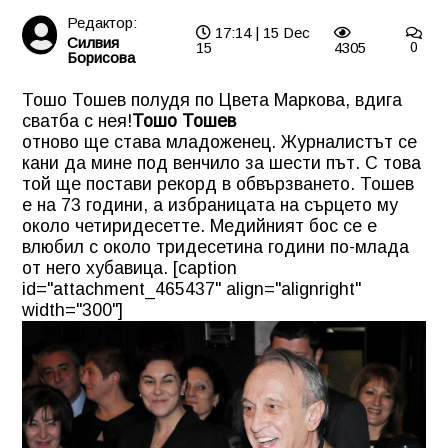
Редактор:
17:14 | 15 Dec
Силвия
15
4305
0
Борисова
Тошо Тошев полудя по Цвета Маркова, вдига
сватба с нея!
Тошо Тошев
отново ще става младоженец. Журналистът се
кани да мине под венчило за шести път. С това
той ще постави рекорд в обвързването. Тошев
е на 73 години, а избраницата на сърцето му
около четиридесетте. Медийният бос се е
влюбил с около тридесетина години по-млада
от него хубавица. [caption
id="attachment_465437" align="alignright"
width="300"]