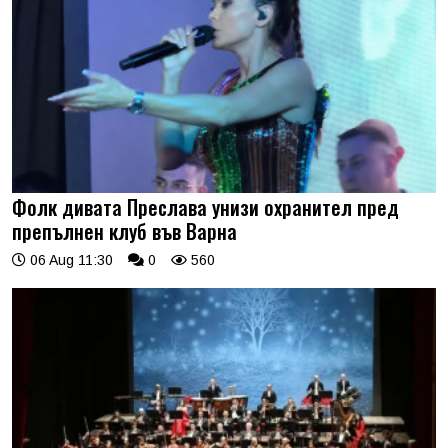
Фолк дивата Преслава унизи охранител пред
препълнен клуб във Варна
06 Aug 11:30
0
560