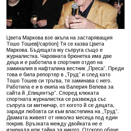
Цвета Маркова взе акъла на застаряващия
Тошо Тошев[/caption] Тя се казва Цвета
Маркова. Бъдещата му съпруга също е
журналистка. Чаровната брюнетка има две
деца и е работила в спортния отдел на
заминалия в нафталина вестник „Преса”. Преди
това е била репортер в „Труд” и след като
Тошо Тошев си тръгва, тя заминава с него.
Работила е и в екипа на Валерия Велева за
сайта й „Епицентър”. Според клюката
спортната журналистка се развежда със
съпруга си митничар, от когото й се децата,
заради любовта си към властелина на
„Труд”.
Двамата живеят от няколко месеца под един
покрив. Връзката между двойката не е
изненада или тайна за никого. Отскоро обаче