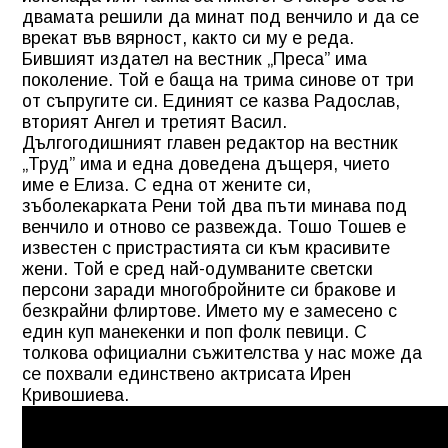
двамата решили да минат под венчило и да се
врекат във вярност, както си му е реда.
Бившият издател на вестник „Преса” има
поколение. Той е баща на трима синове от три
от съпругите си. Единият се казва Радослав,
вторият Ангел и третият Васил.
Дългогодишният главен редактор на вестник
„Труд” има и една доведена дъщеря, чието
име е Елиза. С една от жените си,
зъболекарката Рени той два пъти минава под
венчило и отново се развежда. Тошо Тошев е
известен с пристрастията си към красивите
жени. Той е сред най-одумваните светски
персони заради многобройните си бракове и
безкрайни флиртове. Името му е замесено с
един куп манекенки и поп фолк певици. С
толкова официални съжителства у нас може да
се похвали единствено актрисата Ирен
Кривошиева.