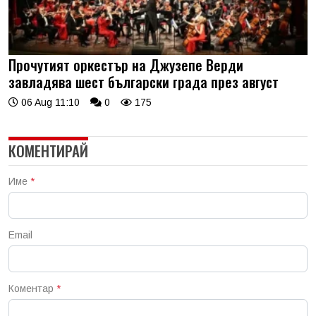
Прочутият оркестър на Джузепе Верди
завладява шест български града през август
06 Aug 11:10
0
175
КОМЕНТИРАЙ
Име
*
Email
Коментар
*