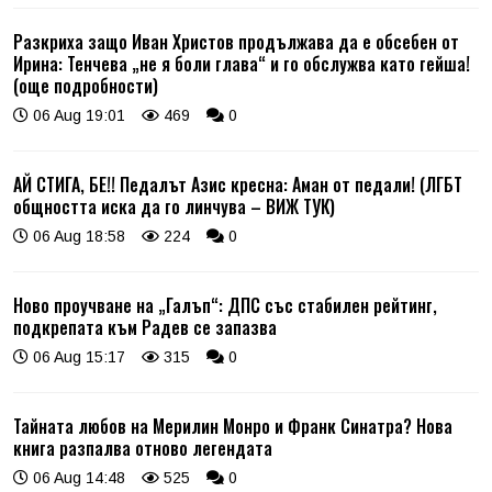
Разкриха защо Иван Христов продължава да е обсебен от
Ирина: Тенчева „не я боли глава“ и го обслужва като гейша!
(още подробности)
06 Aug 19:01
469
0
АЙ СТИГА, БЕ!! Педалът Азис кресна: Аман от педали! (ЛГБТ
общността иска да го линчува – ВИЖ ТУК)
06 Aug 18:58
224
0
Ново проучване на „Галъп“: ДПС със стабилен рейтинг,
подкрепата към Радев се запазва
06 Aug 15:17
315
0
Тайната любов на Мерилин Монро и Франк Синатра? Нова
книга разпалва отново легендата
06 Aug 14:48
525
0