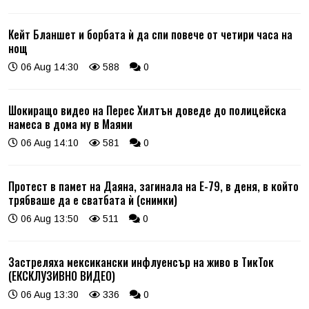
Кейт Бланшет и борбата ѝ да спи повече от четири часа на
нощ
06 Aug 14:30
588
0
Шокиращо видео на Перес Хилтън доведе до полицейска
намеса в дома му в Маями
06 Aug 14:10
581
0
Протест в памет на Даяна, загинала на Е-79, в деня, в който
трябваше да е сватбата ѝ (снимки)
06 Aug 13:50
511
0
Застреляха мексикански инфлуенсър на живо в ТикТок
(ЕКСКЛУЗИВНО ВИДЕО)
06 Aug 13:30
336
0