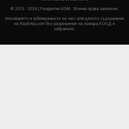
© 2013 - 2026 | Разкрития.КОМ - Всички права запазени.
зползването и публикуването на част или цялото съдържание
на Razkritia.com без разрешение на Асмара ЕООД е
забранено.