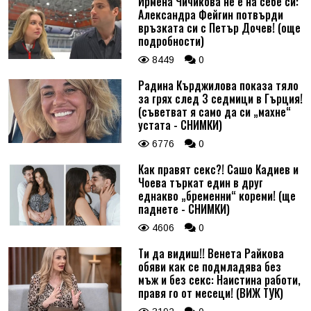
Ирмена Чичикова не е на себе си:
Александра Фейгин потвърди
връзката си с Петър Дочев! (още
подробности)
8449
0
Радина Кърджилова показа тяло
за грях след 3 седмици в Гърция!
(съветват я само да си „махне“
устата - СНИМКИ)
6776
0
Как правят секс?! Сашо Кадиев и
Чоева търкат един в друг
еднакво „бременни“ кореми! (ще
паднете - СНИМКИ)
4606
0
Ти да видиш!! Венета Райкова
обяви как се подмладява без
мъж и без секс: Наистина работи,
правя го от месеци! (ВИЖ ТУК)