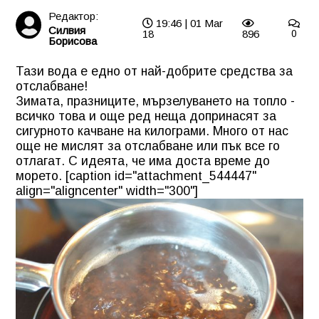
Редактор:
19:46 | 01 Mar
Силвия
18
896
0
Борисова
Тази вода е едно от най-добрите средства за
отслабване!
Зимата, празниците, мързелуването на топло -
всичко това и още ред неща допринасят за
сигурното качване на килограми. Много от нас
още не мислят за отслабване или пък все го
отлагат. С идеята, че има доста време до
морето. [caption id="attachment_544447"
align="aligncenter" width="300"]