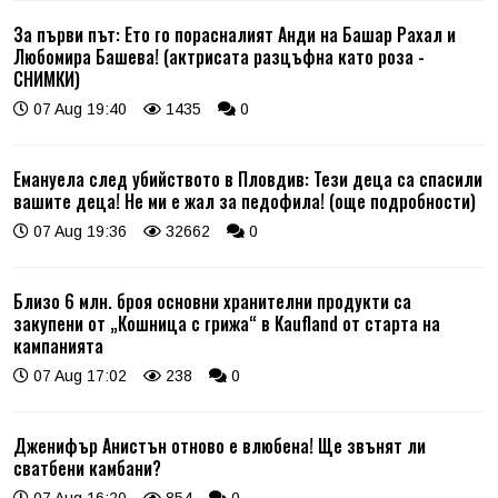
За първи път: Ето го порасналият Анди на Башар Рахал и
Любомира Башева! (актрисата разцъфна като роза -
СНИМКИ)
07 Aug 19:40
1435
0
Емануела след убийството в Пловдив: Тези деца са спасили
вашите деца! Не ми е жал за педофила! (още подробности)
07 Aug 19:36
32662
0
Близо 6 млн. броя основни хранителни продукти са
закупени от „Кошница с грижа“ в Kaufland от старта на
кампанията
07 Aug 17:02
238
0
Дженифър Анистън отново е влюбена! Ще звънят ли
сватбени камбани?
07 Aug 16:20
854
0