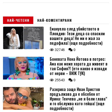
НАЙ-ЧЕТЕНИ
НАЙ-КОМЕНТИРАНИ
Емануела след убийството в
Пловдив: Тези деца са спасили
вашите деца! Не ми е жал за
педофила! (още подробности)
32746
0
Боневата Нона Йотова в потрес:
Ама как може хората да живеят в
тая София?! (ето какво я извади
от нерви – ВИЖ ТУК)
25543
0
Разкриха защо Иван Христов
продължава да е обсебен от
Ирина: Тенчева „не я боли глава“
и го обслужва като гейша! (още
подробности)