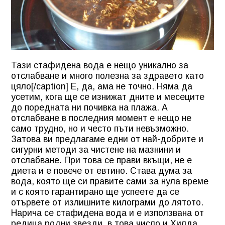
Тази стафидена вода е нещо уникално за
отслабване и много полезна за здравето като
цяло[/caption] Е, да, ама не точно. Няма да
усетим, кога ще се изнижат дните и месеците
до поредната ни почивка на плажа. А
отслабване в последния момент е нещо не
само трудно, но и често пъти невъзможно.
Затова ви предлагаме едни от най-добрите и
сигурни методи за чистене на мазнини и
отслабване. При това се прави вкъщи, не е
диета и е повече от евтино. Става дума за
вода, която ще си правите сами за нула време
и с която гарантирано ще успеете да се
отървете от излишните килограми до лятото.
Нарича се стафидена вода и е използвана от
редица родни звезди, в това число и Хилда