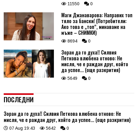
11550
0
Маги Джанаварова: Направих топ
тяло за бански! (Потребители:
Ако това е „топ“, минаваме на
мъже – СНИМКИ)
8694
0
Зоран да го духа!! Силвия
Петкова влюбена отново: Не
мисля, че е раждан друг, който
да успее... (още разкрития)
5649
0
ПОСЛЕДНИ
Зоран да го духа!! Силвия Петкова влюбена отново: Не
мисля, че е раждан друг, който да успее... (още разкрития)
07 Aug 19:43
5642
0