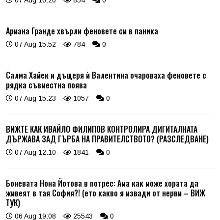
Ариана Гранде хвърли феновете си в паника
07 Aug 15:52
784
0
Салма Хайек и дъщеря ѝ Валентина очароваха феновете с
рядка съвместна поява
07 Aug 15:23
1057
0
ВИЖТЕ КАК ИВАЙЛО ФИЛИПОВ КОНТРОЛИРА ДИГИТАЛНАТА
ДЪРЖАВА ЗАД ГЪРБА НА ПРАВИТЕЛСТВОТО? (РАЗСЛЕДВАНЕ)
07 Aug 12:10
1841
0
Боневата Нона Йотова в потрес: Ама как може хората да
живеят в тая София?! (ето какво я извади от нерви – ВИЖ
ТУК)
06 Aug 19:08
25543
0