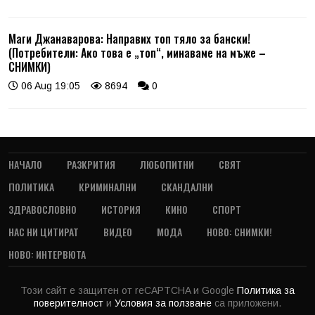
Маги Джанаварова: Направих топ тяло за бански!
(Потребители: Ако това е „топ“, минаваме на мъже –
СНИМКИ)
06 Aug 19:05
8694
0
НАЧАЛО
РАЗКРИТИЯ
ЛЮБОПИТНИ
СВЯТ
ПОЛИТИКА
КРИМИНАЛНИ
СКАНДАЛНИ
ЗДРАВОСЛОВНО
ИСТОРИЯ
КИНО
СПОРТ
НАС НИ ЦИТИРАТ
ВИДЕО
МОДА
НОВО: СНИМКИ!
НОВО: ИНТЕРВЮТА
Този сайт е защитен от reCAPTCHA и Google
Политика за
поверителност
и
Условия за ползване
са приложени.