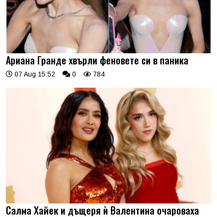
Ариана Гранде хвърли феновете си в паника
07 Aug 15:52
0
784
Салма Хайек и дъщеря ѝ Валентина очароваха