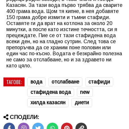
Казасян. За тази вода първо трябва да сварите
400 грама вода. Щом тя кипне, в нея добавяте
150 грама добре измити и тъмни стафиди.
Оставяте ги да врат на котлона за около 20
минутки, а после като изстине течността, си я
прецеждате. Пие се от тази стафидена вода
всеки ден, но на гладно сутрин. След това се
препоръчва да се храним поне половин или
един час по-късно. Водата е безкрайно полезна
не само за отслабване, но и за здравето ни
като цяло.
ТАГОВЕ:
вода
отслабване
стафиди
стафидена вода
new
хилда казасян
диети
СПОДЕЛИ: