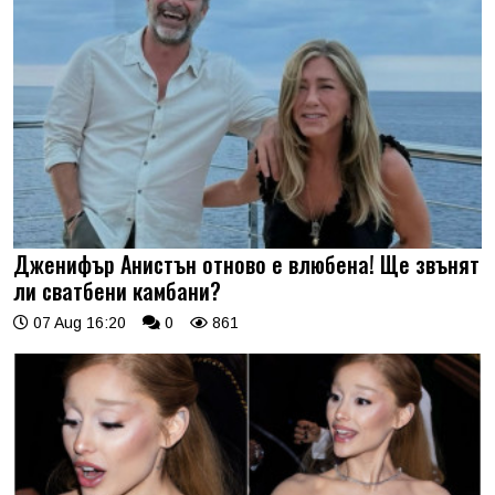
Дженифър Анистън отново е влюбена! Ще звънят
ли сватбени камбани?
07 Aug 16:20
0
861